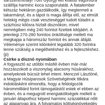
sárszentmihályi Tóth György két kisebb vágóhídra
szállítja harminc koca szaporulatát. A fiatalember
kétszáz hektáron gazdálkodik, így megtermeli a
takarmányt, és a tápot is maga állítja elő, az elmúlt
hetekig mégis csak veszteséggel tudott túladni a
százhúsz kilósra hizlalt disznókon, mivel
nemrégiben még 240 forintot fizettek kilójáért. A
jelenlegi 270-280 forintos önköltsége mellett ma
megkapja a háromszáz forintot és annak áfáját.
Véleménye szerint kilónként legalább 320 forintra
lenne szükség a megélhetéshez és a fejlesztéshez.
{p}
Csirke a disznó nyomában
A fogyasztó az utóbbi másfél évben már-már
hozzászokott a viszonylag alacsony húsárakhoz,
amelyeknek búcsút lehet inteni. Menczel Lászlóné,
a Magyar Húsiparosok Szövetségének titkára
indoklásként elmondta, hogy a feldolgozók
hárommilliárd forint támogatástól estek el ebben az
évben, és a megugrott energiaköltségek mellett a
januári állapothoz képest harminc százalékkal nőtt
az alapanyag ára. A folyamatos költségnövekedés