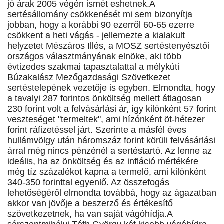
jó árak 2005 végén ismét eshetnek.A
sertésállomány csökkenését mi sem bizonyítja
jobban, hogy a korábbi 90 ezerről 60-65 ezerre
csökkent a heti vágás - jellemezte a kialakult
helyzetet Mészáros Illés, a MOSZ sertéstenyésztői
országos választmányának elnöke, aki több
évtizedes szakmai tapasztalattal a mélykúti
Búzakalász Mezőgazdasági Szövetkezet
sertéstelepének vezetője is egyben. Elmondta, hogy
a tavalyi 287 forintos önköltség mellett átlagosan
230 forint volt a felvásárlási ár, így kilónként 57 forint
veszteséget "termeltek", ami hízónként öt-hétezer
forint ráfizetéssel járt. Szerinte a másfél éves
hullámvölgy után háromszáz forint körüli felvásárlási
árral még nincs pénzénél a sertéstartó. Az lenne az
ideális, ha az önköltség és az infláció mértékére
még tíz százalékot kapna a termelő, ami kilónként
340-350 forinttal egyenlő. Az összefogás
lehetőségéről elmondta továbbá, hogy az ágazatban
akkor van jövője a beszerző és értékesítő
szövetkezetnek, ha van saját vágóhídja.A