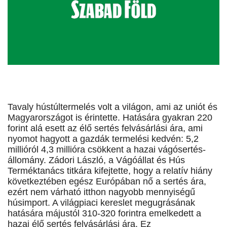
Tavaly hústúltermelés volt a világon, ami az uniót és
Magyarországot is érintette. Hatására gyakran 220
forint alá esett az élő sertés felvásárlási ára, ami
nyomot hagyott a gazdák termelési kedvén: 5,2
millióról 4,3 millióra csökkent a hazai vágósertés-
állomány. Zádori László, a Vágóállat és Hús
Terméktanács titkára kifejtette, hogy a relatív hiány
következtében egész Európában nő a sertés ára,
ezért nem várható itthon nagyobb mennyiségű
húsimport. A világpiaci kereslet megugrásának
hatására májustól 310-320 forintra emelkedett a
hazai élő sertés felvásárlási ára. Ez