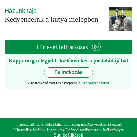
Házunk tája
Kedvenceink a kutya melegben
Hírlevél feliratkozás
Kapja meg a legjobb történeteket a postaládájába!
Feliratkozás
A feliratkozással Ön elfogadta a
Szabályzatunkat
Impresszum
Online médiaajánlat
Print médiaajánlat
Adatvédelmi tájékoztató
Felhasználási feltételek
Hirdetési ászf
Előfizetői ászf
Partnereink
Játékszabályzat
Süti beállítások