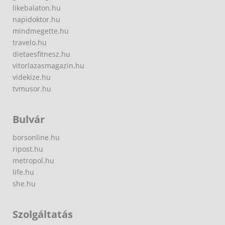
likebalaton.hu
napidoktor.hu
mindmegette.hu
travelo.hu
dietaesfitnesz.hu
vitorlazasmagazin.hu
videkize.hu
tvmusor.hu
Bulvár
borsonline.hu
ripost.hu
metropol.hu
life.hu
she.hu
Szolgáltatás