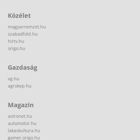
Közélet
magyarnemzet.hu
szabadfold.hu
hirtv.hu
origo.hu
Gazdaság
vg.hu
agrokep.hu
Magazin
astronet.hu
automotor.hu
lakaskultura.hu
gamer.origo.hu