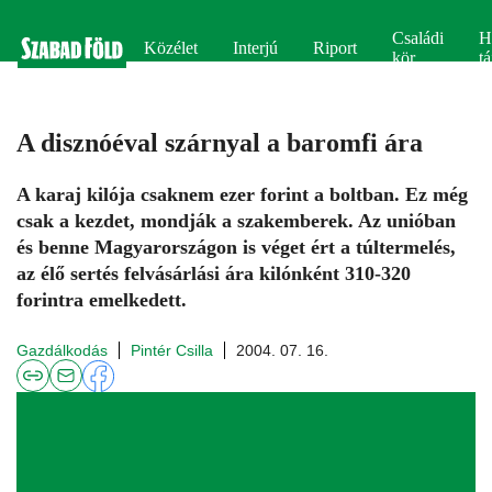
Családi
H
Közélet
Interjú
Riport
kör
tá
A disznóéval szárnyal a baromfi ára
A karaj kilója csaknem ezer forint a boltban. Ez még
csak a kezdet, mondják a szakemberek. Az unióban
és benne Magyarországon is véget ért a túltermelés,
az élő sertés felvásárlási ára kilónként 310-320
forintra emelkedett.
Gazdálkodás
Pintér Csilla
2004. 07. 16.