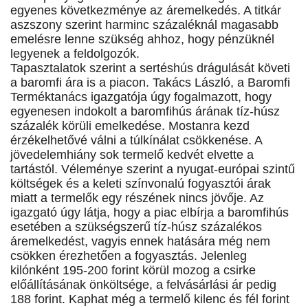
egyenes következménye az áremelkedés. A titkár
aszszony szerint harminc százaléknál magasabb
emelésre lenne szükség ahhoz, hogy pénzüknél
legyenek a feldolgozók.
Tapasztalatok szerint a sertéshús drágulását követi
a baromfi ára is a piacon. Takács László, a Baromfi
Terméktanács igazgatója úgy fogalmazott, hogy
egyenesen indokolt a baromfihús árának tíz-húsz
százalék körüli emelkedése. Mostanra kezd
érzékelhetővé válni a túlkínálat csökkenése. A
jövedelemhiány sok termelő kedvét elvette a
tartástól. Véleménye szerint a nyugat-európai szintű
költségek és a keleti színvonalú fogyasztói árak
miatt a termelők egy részének nincs jövője. Az
igazgató úgy látja, hogy a piac elbírja a baromfihús
esetében a szükségszerű tíz-húsz százalékos
áremelkedést, vagyis ennek hatására még nem
csökken érezhetően a fogyasztás. Jelenleg
kilónként 195-200 forint körül mozog a csirke
előállításának önköltsége, a felvásárlási ár pedig
188 forint. Kaphat még a termelő kilenc és fél forint