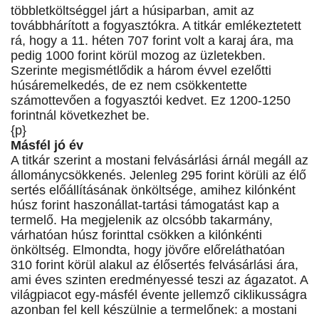
többletköltséggel járt a húsiparban, amit az
továbbhárított a fogyasztókra. A titkár emlékeztetett
rá, hogy a 11. héten 707 forint volt a karaj ára, ma
pedig 1000 forint körül mozog az üzletekben.
Szerinte megismétlődik a három évvel ezelőtti
húsáremelkedés, de ez nem csökkentette
számottevően a fogyasztói kedvet. Ez 1200-1250
forintnál következhet be.
{p}
Másfél jó év
A titkár szerint a mostani felvásárlási árnál megáll az
állománycsökkenés. Jelenleg 295 forint körüli az élő
sertés előállításának önköltsége, amihez kilónként
húsz forint haszonállat-tartási támogatást kap a
termelő. Ha megjelenik az olcsóbb takarmány,
várhatóan húsz forinttal csökken a kilónkénti
önköltség. Elmondta, hogy jövőre előreláthatóan
310 forint körül alakul az élősertés felvásárlási ára,
ami éves szinten eredményessé teszi az ágazatot. A
világpiacot egy-másfél évente jellemző ciklikusságra
azonban fel kell készülnie a termelőnek: a mostani