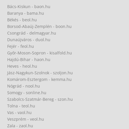
Bács-Kiskun - baon.hu
Baranya - bama.hu
Békés - beol.hu
Borsod-Abaúj-Zemplén - boon.hu
Csongrád - delmagyar.hu
Dunaújváros - duol.hu
Fejér - feol.hu
Győr-Moson-Sopron - kisalfold.hu
Hajdú-Bihar - haon.hu
Heves - heol.hu
Jász-Nagykun-Szolnok - szoljon.hu
Komárom-Esztergom - kemma.hu
Nógrád - nool.hu
Somogy - sonline.hu
Szabolcs-Szatmár-Bereg - szon.hu
Tolna - teol.hu
Vas - vaol.hu
Veszprém - veol.hu
Zala - zaol.hu