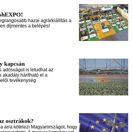
ashEXPO!
legrangosabb hazai agrárkiállítás a
tően díjmentes a belépés!
ny kapcsán
s adósságot is letudhat az
 akadály hárítható el a
melői tevékenység
az osztrákok?
ga arra kötelezi Magyarországot, hogy