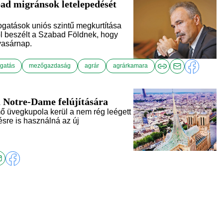
ad migránsok letelepedését
gatások uniós szintű megkurtítása
ól beszélt a Szabad Földnek, hogy
 vasárnap.
gatás
mezőgazdaság
agrár
agrárkamara
 Notre-Dame felújítására
mő üvegkupola kerül a nem rég leégett
sre is használná az új