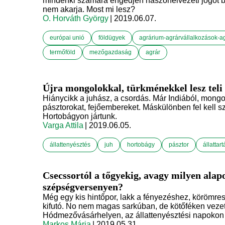
mindenki számára engedjen haszonélvezeti jogot b
nem akarja. Most mi lesz?
O. Horváth György
| 2019.06.07.
európai unió
földügyek
agrárium-agrárvállalkozások-
termőföld
mezőgazdaság
agrár
Újra mongolokkal, türkménekkel lesz teli
Hiánycikk a juhász, a csordás. Már Indiából, mongol
pásztorokat, fejőembereket. Máskülönben fel kell sz
Hortobágyon jártunk.
Varga Attila
| 2019.06.05.
állattenyésztés
juh
hortobágy
pásztor
állattart
Csecssortól a tőgyekig, avagy milyen alapo
szépségversenyen?
Még egy kis hintőpor, lakk a fényezéshez, körömres
kifutó. No nem magas sarkúban, de kötőféken vezet
Hódmezővásárhelyen, az állattenyésztési napokon 
Markos Mária
| 2019.05.31.