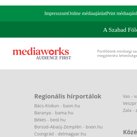
Impresszum
Online médiaajánlat
Print médiaajánl
A Szabad Föl
Portfóliónk minőségi ta
megjelenési lehetőséget
Regionális hírportálok
Vas - v
Veszpr
Bács-Kiskun - baon.hu
Zala - 
Baranya - bama.hu
Békés - beol.hu
Borsod-Abaúj-Zemplén - boon.hu
Közé
Csongrád - delmagyar.hu