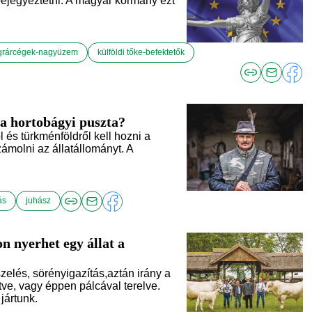
ejegyeztetni. A magyar kormány ezt
agrárcégek-nagyüzem
külföldi tőke-befektetők
 a hortobágyi puszta?
 és türkménföldről kell hozni a
ámolni az állatállományt. A
ás
juhász
n nyerhet egy állat a
zelés, sörényigazítás,aztán irány a
ve, vagy éppen pálcával terelve.
jártunk.