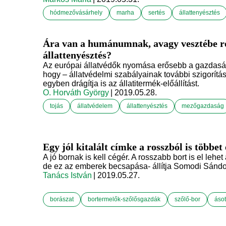
hódmezővásárhely
marha
sertés
állattenyésztés
Ára van a humánumnak, avagy vesztébe ro
állattenyésztés?
Az európai állatvédők nyomása erősebb a gazdaság
hogy – állatvédelmi szabályainak további szigorítá
egyben drágítja is az állatitermék-előállítást.
O. Horváth György
| 2019.05.28.
tojás
állatvédelem
állattenyésztés
mezőgazdaság
Egy jól kitalált címke a rosszból is többet
A jó bornak is kell cégér. A rosszabb bort is el lehe
de ez az emberek becsapása- állítja Somodi Sándor
Tanács István
| 2019.05.27.
borászat
bortermelők-szőlősgazdák
szőlő-bor
áso