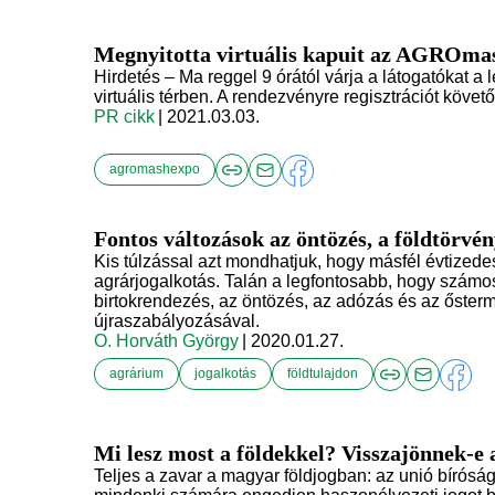
Megnyitotta virtuális kapuit az AGROm
Hirdetés – Ma reggel 9 órától várja a látogatókat a 
virtuális térben. A rendezvényre regisztrációt köve
PR cikk
| 2021.03.03.
agromashexpo
Fontos változások az öntözés, a földtörvé
Kis túlzással azt mondhatjuk, hogy másfél évtizede
agrárjogalkotás. Talán a legfontosabb, hogy számos
birtokrendezés, az öntözés, az adózás és az őster
újraszabályozásával.
O. Horváth György
| 2020.01.27.
agrárium
jogalkotás
földtulajdon
Mi lesz most a földekkel? Visszajönnek-e 
Teljes a zavar a magyar földjogban: az unió bírósá