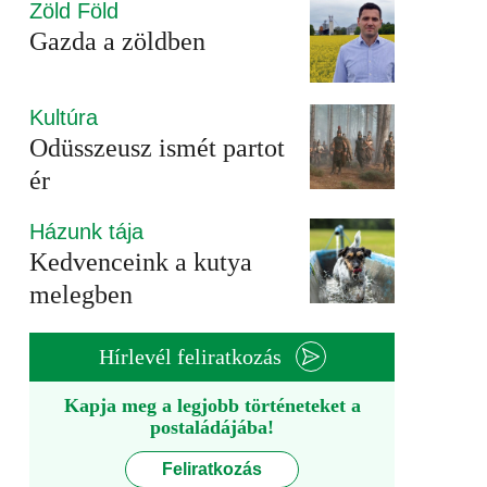
Zöld Föld
Gazda a zöldben
Kultúra
Odüsszeusz ismét partot
ér
Házunk tája
Kedvenceink a kutya
melegben
Hírlevél feliratkozás
Kapja meg a legjobb történeteket a
postaládájába!
Feliratkozás