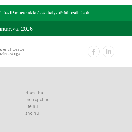
ői ászf
Partnereink
Játékszabályzat
Süti beállítások
ntartva. 2026
t és változatos
övőnk záloga.
ripost.hu
metropol.hu
life.hu
she.hu