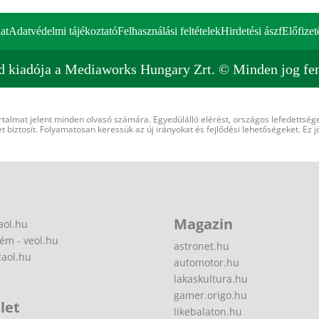
at
Adatvédelmi tájékoztató
Felhasználási feltételek
Hirdetési ászf
Előfizet
d kiadója a Mediaworks Hungary Zrt. © Minden jog fen
rtalmat jelent minden olvasó számára. Egyedülálló elérést, országos lefedettsége
 biztosít. Folyamatosan keressük az új irányokat és fejlődési lehetőségeket. Ez j
Magazin
aol.hu
ém - veol.hu
astronet.hu
zaol.hu
automotor.hu
lakaskultura.hu
gamer.origo.hu
let
likebalaton.hu