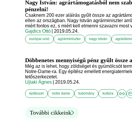
Nagy István: agrártámogatásból nem szab
pénzelni!
Csaknem 200 ezer aláírás gyűlt össze az agrártámo
ellen az országban. Nagy István agrárminiszter arr
miért fontos ez, s miért kell elmenni szavazni most
Gajdics Ottó
| 2019.05.24.
európai unió
agrárminiszter
nagy istván
agrártámo
Döbbenetes mennyiségű pénz gyűlt össze a
Még az is lehet, hogy zöldséget és gyümölcsöt ter
Notre-Dame-ra. Egy építész emellett energiatermelé
tetőszerkezetet.
Ujlaki Ágnes
| 2019.05.24.
építészet
notre dame
tudomány
kultúra
További cikkeink