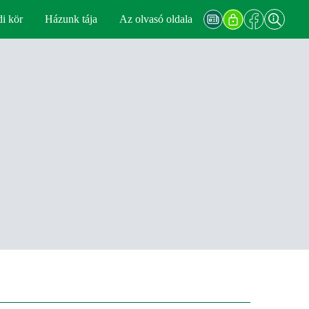
di kör
Házunk tája
Az olvasó oldala