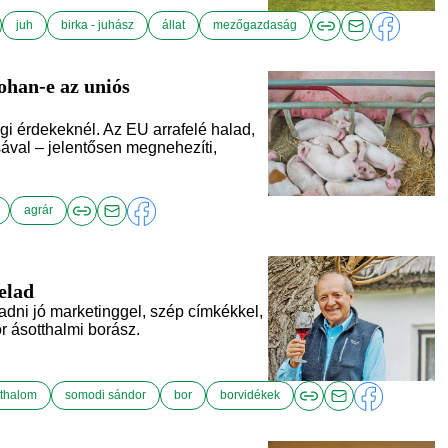
juh
birka - juhász
állat
mezőgazdaság
han-e az uniós
i érdekeknél. Az EU arrafelé halad,
sával – jelentősen megnehezíti,
agrár
 elad
t adni jó marketinggel, szép címkékkel,
 ásotthalmi borász.
tthalom
somodi sándor
bor
borvidékek