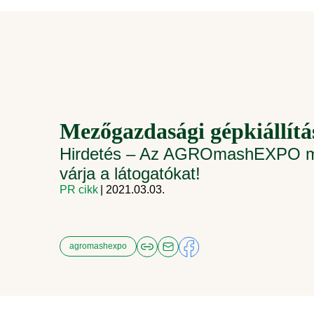
Mezőgazdasági gépkiállítá
Hirdetés – Az AGROmashEXPO márci
várja a látogatókat!
PR cikk
| 2021.03.03.
agromashexpo