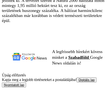
jelölték ki. A tervezet szerint a Natura 2000 hálózata itthon
mintegy 1,95 millió hektárt tesz ki, ez az ország
területének huszonegy százaléka. A hálózat harminckilenc
százalékban már korábban is védett természeti területekre
épül.
A legfrissebb hírekért kövess
minket a
Szabadföld
Google
News oldalán is!
Újság előfizetés
Kapja meg a legjobb történeteket a postaládájába!
Digitális lap
Nyomtatott lap