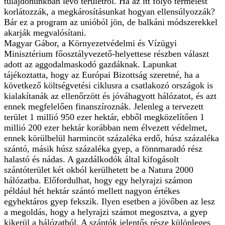
tulajdonunkban lévő területről. Ha az itt folyó termelést
korlátozzák, a megkárosításunkat hogyan ellensúlyozzák?
Bár ez a program az unióból jön, de balkáni módszerekkel
akarják megvalósítani.
Magyar Gábor, a Környezetvédelmi és Vízügyi
Minisztérium főosztályvezető-helyettese részben választ
adott az aggodalmaskodó gazdáknak. Lapunkat
tájékoztatta, hogy az Európai Bizottság szeretné, ha a
következő költségvetési ciklusra a csatlakozó országok is
kialakítanák az ellenőrzött és jóváhagyott hálózatot, és azt
ennek megfelelően finanszíroznák. Jelenleg a tervezett
terület 1 millió 950 ezer hektár, ebből megközelítően 1
millió 200 ezer hektár korábban nem élvezett védelmet,
ennek körülbelül harmincöt százaléka erdő, húsz százaléka
szántó, másik húsz százaléka gyep, a fönnmaradó rész
halastó és nádas. A gazdálkodók által kifogásolt
szántóterület két okból kerülhetett be a Natura 2000
hálózatba. Előfordulhat, hogy egy helyrajzi számon
például hét hektár szántó mellett nagyon értékes
egyhektáros gyep fekszik. Ilyen esetben a jövőben az lesz
a megoldás, hogy a helyrajzi számot megosztva, a gyep
kikerül a hálózatból. A szántók jelentős része különleges