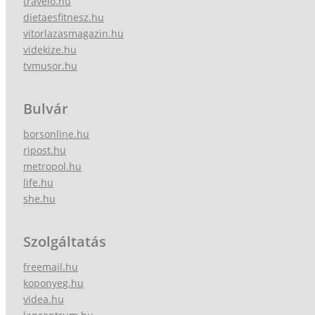
travelo.hu
dietaesfitnesz.hu
vitorlazasmagazin.hu
videkize.hu
tvmusor.hu
Bulvár
borsonline.hu
ripost.hu
metropol.hu
life.hu
she.hu
Szolgáltatás
freemail.hu
koponyeg.hu
videa.hu