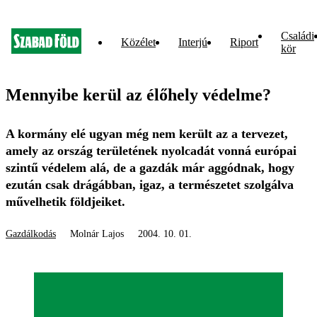
Családi
Közélet
Interjú
Riport
kör
Mennyibe kerül az élőhely védelme?
A kormány elé ugyan még nem került az a tervezet,
amely az ország területének nyolcadát vonná európai
szintű védelem alá, de a gazdák már aggódnak, hogy
ezután csak drágábban, igaz, a természetet szolgálva
művelhetik földjeiket.
Gazdálkodás
Molnár Lajos
2004. 10. 01.