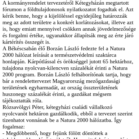
A kormányrendelet tervezetéről Kétegyházán megtartott
fórumon a földtulajdonosok nyilatkozatot fogadtak el. Azt
kérik benne, hogy a kijelöléssel egyidejűleg határozzák
meg az adott területre a konkrét korlátozásokat, illetve azt
is, hogy emiatt mennyivel csökken annak jövedelmezősége
és forgalmi értéke, ugyanakkor állapítsák meg az érte járó
kártérítés összegét is.
A Békéscsabán élő Borzán László fedezte fel a Natura
2000 hálózat leírását a természetvédelmi szaktárca
honlapján. Kárpótlással és örökséggel jutott 65 hektárhoz,
tulajdona nyolcvan-kilencven százalékát érinti a Natura
2000 program. Borzán László felháborítónak tartja, hogy
bár a rendelettervezet Magyarország mezőgazdasági
területének egyharmadát, az ország összterületének
huszonegy százalékát érinti, a gazdákat mégsem
tájékoztatták róla.
Rózsavölgyi Péter, kétegyházi családi vállalkozó
nyolcvanöt hektáron gazdálkodik, ebből a tervezet szerint
tizenhatot vonnának be a Natura 2000 hálózatba. Így
fogalmaz:
- Megdöbbentő, hogy fejünk fölött döntöttek a