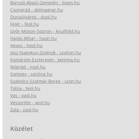
Borsod-Abaúj-Zemplén - boon.hu
Csongrád - delmagyar.hu
Dunaújváros - duol.hu
Fejér - feol.hu
Győr-Moson-Sopron - kisalfold.hu
Hajdú-Bihar - haon.hu
Heves - heol.hu
Jász-Nagykun-Szolnok - szoljon.hu
Komárom-Esztergom - kemma.hu
Nógrád - nool.hu
Somogy - sonline.hu
Szabolcs-Szatmár-Bereg - szon.hu
Tolna - teol.hu
Vas - vaol.hu
Veszprém - veol.hu
Zala - zaol.hu
Közélet