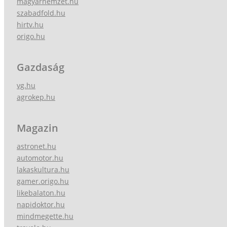
magyarnemzet.hu
szabadfold.hu
hirtv.hu
origo.hu
Gazdaság
vg.hu
agrokep.hu
Magazin
astronet.hu
automotor.hu
lakaskultura.hu
gamer.origo.hu
likebalaton.hu
napidoktor.hu
mindmegette.hu