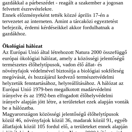
gazdákkal a párbeszédet - reagált a szakember a jogosan
felvetett észrevételekre.
Ennek előzményeként tették közzé április 17-én a
tervezetet az interneten. Amint a tárcaközi egyeztetést
befejezik, érdemi kérdéseikkel akkor fordulhatnak a
gazdákhoz.
Ökológiai hálózat
Az Európai Unió által létrehozott Natura 2000 összefüggő
európai ökológiai hálózat, amely a közösségi jelentőségű
természetes élőhelytípusok, vadon élő állat- és
növényfajok védelmével biztosítja a biológiai sokféleség
megóvását, és hozzájárul kedvező természetvédelmi
helyzetük fenntartásához, helyreállításához. A hálózat az
Európai Unió 1979-ben megalkotott madárvédelmi
irányelve és az 1992-ben elfogadott élőhelyvédelmi
irányelv alapján jött létre, a területeket ezek alapján vonták
be a hálózatba.
Magyarországon közösségi jelentőségű élőhelytípusok
közül 46, növényfajok közül 36, madarak közül 91, egyéb
állatfajok közül 105 fordul elő, a területeket ennek alapján