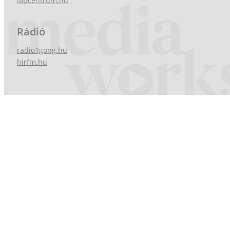
lapcentrum.hu
Rádió
radio1gong.hu
hirfm.hu