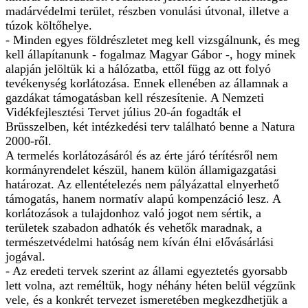
madárvédelmi terület, részben vonulási útvonal, illetve a
túzok költőhelye.
- Minden egyes földrészletet meg kell vizsgálnunk, és meg
kell állapítanunk - fogalmaz Magyar Gábor -, hogy minek
alapján jelöltük ki a hálózatba, ettől függ az ott folyó
tevékenység korlátozása. Ennek ellenében az államnak a
gazdákat támogatásban kell részesítenie. A Nemzeti
Vidékfejlesztési Tervet július 20-án fogadták el
Brüsszelben, két intézkedési terv található benne a Natura
2000-ről.
A termelés korlátozásáról és az érte járó térítésről nem
kormányrendelet készül, hanem külön államigazgatási
határozat. Az ellentételezés nem pályázattal elnyerhető
támogatás, hanem normatív alapú kompenzáció lesz. A
korlátozások a tulajdonhoz való jogot nem sértik, a
területek szabadon adhatók és vehetők maradnak, a
természetvédelmi hatóság nem kíván élni elővásárlási
jogával.
- Az eredeti tervek szerint az állami egyeztetés gyorsabb
lett volna, azt reméltük, hogy néhány héten belül végzünk
vele, és a konkrét tervezet ismeretében megkezdhetjük a