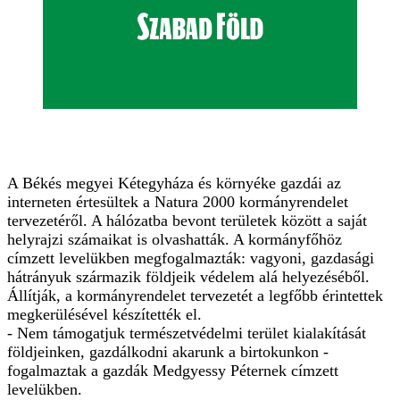
A Békés megyei Kétegyháza és környéke gazdái az
interneten értesültek a Natura 2000 kormányrendelet
tervezetéről. A hálózatba bevont területek között a saját
helyrajzi számaikat is olvashatták. A kormányfőhöz
címzett levelükben megfogalmazták: vagyoni, gazdasági
hátrányuk származik földjeik védelem alá helyezéséből.
Állítják, a kormányrendelet tervezetét a legfőbb érintettek
megkerülésével készítették el.
- Nem támogatjuk természetvédelmi terület kialakítását
földjeinken, gazdálkodni akarunk a birtokunkon -
fogalmaztak a gazdák Medgyessy Péternek címzett
levelükben.