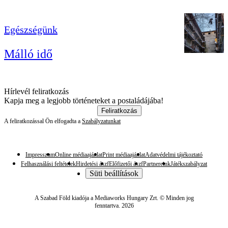
Egészségünk
Málló idő
Hírlevél feliratkozás
Kapja meg a legjobb történeteket a postaládájába!
Feliratkozás
A feliratkozással Ön elfogadta a
Szabályzatunkat
Impresszum
Online médiaajánlat
Print médiaajánlat
Adatvédelmi tájékoztató
Felhasználási feltételek
Hirdetési ászf
Előfizetői ászf
Partnereink
Játékszabályzat
Süti beállítások
A Szabad Föld kiadója a Mediaworks Hungary Zrt. © Minden jog
fenntartva. 2026