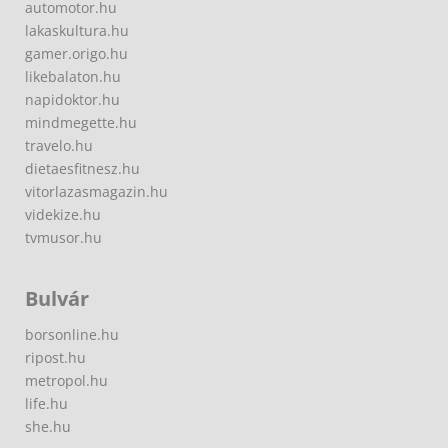
automotor.hu
lakaskultura.hu
gamer.origo.hu
likebalaton.hu
napidoktor.hu
mindmegette.hu
travelo.hu
dietaesfitnesz.hu
vitorlazasmagazin.hu
videkize.hu
tvmusor.hu
Bulvár
borsonline.hu
ripost.hu
metropol.hu
life.hu
she.hu