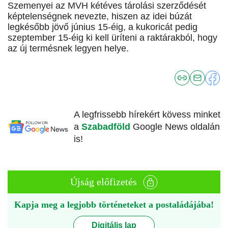
Szemenyei az MVH kétéves tárolási szerződését
képtelenségnek nevezte, hiszen az idei búzát
legkésőbb jövő június 15-éig, a kukoricát pedig
szeptember 15-éig ki kell üríteni a raktárakból, hogy
az új termésnek legyen helye.
A legfrissebb hírekért kövess minket
a
Szabadföld
Google News oldalán
is!
Újság előfizetés
Kapja meg a legjobb történeteket a postaládájába!
Digitális lap