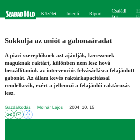
Családi
H
Közélet
Interjú
Riport
kör
tá
Sokkolja az uniót a gabonaáradat
A piaci szereplőknek azt ajánlják, keressenek
maguknak raktárt, különben nem lesz hová
beszállítaniuk az intervenciós felvásárlásra felajánlott
gabonát. Az állam kevés raktárkapacitással
rendelkezik, ezért a jellemző a felajánlói raktározás
lesz.
Gazdálkodás
Molnár Lajos
2004. 10. 15.