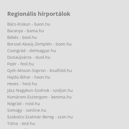
Regionális hírportálok
Bács-Kiskun - baon.hu
Baranya - bama.hu
Békés - beol.hu
Borsod-Abaúj-Zemplén - boon.hu
Csongrád - delmagyar.hu
Dunaújváros - duol.hu
Fejér - feol.hu
Győr-Moson-Sopron - kisalfold.hu
Hajdú-Bihar - haon.hu
Heves - heol.hu
Jász-Nagykun-Szolnok - szoljon.hu
Komárom-Esztergom - kemma.hu
Nógrád - nool.hu
Somogy - sonline.hu
Szabolcs-Szatmár-Bereg - szon.hu
Tolna - teol.hu