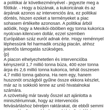
a politikai ár következményével - jegyezte meg a
főtitkár. - Hogy a búzának, a kukoricának és az
árpának azonos az intervenciós ára, ez politikai
döntés, hiszen ezeket a terményeket a piac
sohasem értékelte azonosan. A politikai árból
adódik, hogy a Mexikói-öbölben egy tonna kukorica
nyolcvan-kilencven dollár, ezzel szemben
Európában száz eurót adnak érte. Hogy reménnyel
léphessünk fel harmadik ország piacán, ahhoz
jelentős támogatás szükséges.
{p}
A piacon elhelyezhetetlen és intervencióba
kényszerül 1,7 millió tonna búza, 400 ezer tonna
árpa és 2,6 millió tonna kukorica, tehát összesen
4,7 millió tonna gabona. Ha nem egy, hanem
huszonöt országból gyűlne össze ekkora készlet,
már az is sokkoló lenne az unió hivatalnokai
számára.
A szövetség már tavaly ősszel azt ajánlotta a
minisztériumnak, hogy az intervenciós
felvásárláshoz béreljen raktárakat, de ebből semmi