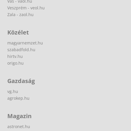
Vas - vaol.hu
Veszprém - veol.hu
Zala - zaol.hu
Közélet
magyarnemzet.hu
szabadfold.hu
hirtv.hu
origo.hu
Gazdaság
vg.hu
agrokep.hu
Magazin
astronet.hu