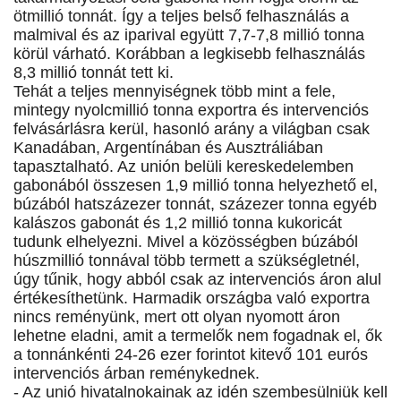
ötmillió tonnát. Így a teljes belső felhasználás a
malmival és az iparival együtt 7,7-7,8 millió tonna
körül várható. Korábban a legkisebb felhasználás
8,3 millió tonnát tett ki.
Tehát a teljes mennyiségnek több mint a fele,
mintegy nyolcmillió tonna exportra és intervenciós
felvásárlásra kerül, hasonló arány a világban csak
Kanadában, Argentínában és Ausztráliában
tapasztalható. Az unión belüli kereskedelemben
gabonából összesen 1,9 millió tonna helyezhető el,
búzából hatszázezer tonnát, százezer tonna egyéb
kalászos gabonát és 1,2 millió tonna kukoricát
tudunk elhelyezni. Mivel a közösségben búzából
húszmillió tonnával több termett a szükségletnél,
úgy tűnik, hogy abból csak az intervenciós áron alul
értékesíthetünk. Harmadik országba való exportra
nincs reményünk, mert ott olyan nyomott áron
lehetne eladni, amit a termelők nem fogadnak el, ők
a tonnánkénti 24-26 ezer forintot kitevő 101 eurós
intervenciós árban reménykednek.
- Az unió hivatalnokainak az idén szembesülniük kell