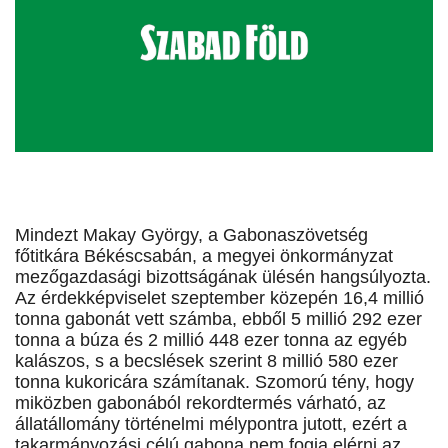
Mindezt Makay György, a Gabonaszövetség
főtitkára Békéscsabán, a megyei önkormányzat
mezőgazdasági bizottságának ülésén hangsúlyozta.
Az érdekképviselet szeptember közepén 16,4 millió
tonna gabonát vett számba, ebből 5 millió 292 ezer
tonna a búza és 2 millió 448 ezer tonna az egyéb
kalászos, s a becslések szerint 8 millió 580 ezer
tonna kukoricára számítanak. Szomorú tény, hogy
miközben gabonából rekordtermés várható, az
állatállomány történelmi mélypontra jutott, ezért a
takarmányozási célú gabona nem fogja elérni az