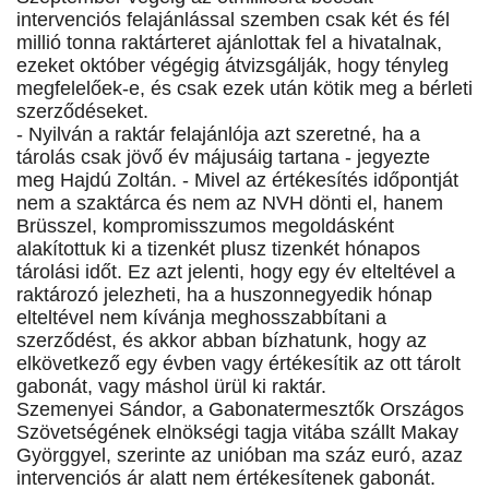
intervenciós felajánlással szemben csak két és fél
millió tonna raktárteret ajánlottak fel a hivatalnak,
ezeket október végégig átvizsgálják, hogy tényleg
megfelelőek-e, és csak ezek után kötik meg a bérleti
szerződéseket.
- Nyilván a raktár felajánlója azt szeretné, ha a
tárolás csak jövő év májusáig tartana - jegyezte
meg Hajdú Zoltán. - Mivel az értékesítés időpontját
nem a szaktárca és nem az NVH dönti el, hanem
Brüsszel, kompromisszumos megoldásként
alakítottuk ki a tizenkét plusz tizenkét hónapos
tárolási időt. Ez azt jelenti, hogy egy év elteltével a
raktározó jelezheti, ha a huszonnegyedik hónap
elteltével nem kívánja meghosszabbítani a
szerződést, és akkor abban bízhatunk, hogy az
elkövetkező egy évben vagy értékesítik az ott tárolt
gabonát, vagy máshol ürül ki raktár.
Szemenyei Sándor, a Gabonatermesztők Országos
Szövetségének elnökségi tagja vitába szállt Makay
Györggyel, szerinte az unióban ma száz euró, azaz
intervenciós ár alatt nem értékesítenek gabonát.