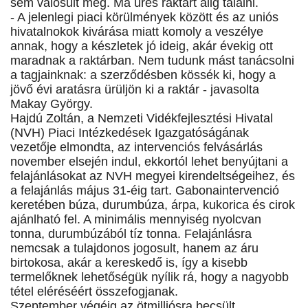
sem valósult meg. Ma üres raktárt alig találni.
- A jelenlegi piaci körülmények között és az uniós
hivatalnokok kivárása miatt komoly a veszélye
annak, hogy a készletek jó ideig, akár évekig ott
maradnak a raktárban. Nem tudunk mást tanácsolni
a tagjainknak: a szerződésben kössék ki, hogy a
jövő évi aratásra ürüljön ki a raktár - javasolta
Makay György.
Hajdú Zoltán, a Nemzeti Vidékfejlesztési Hivatal
(NVH) Piaci Intézkedések Igazgatóságának
vezetője elmondta, az intervenciós felvásárlás
november elsején indul, ekkortól lehet benyújtani a
felajánlásokat az NVH megyei kirendeltségeihez, és
a felajánlás május 31-éig tart. Gabonaintervenció
keretében búza, durumbúza, árpa, kukorica és cirok
ajánlható fel. A minimális mennyiség nyolcvan
tonna, durumbúzából tíz tonna. Felajánlásra
nemcsak a tulajdonos jogosult, hanem az áru
birtokosa, akár a kereskedő is, így a kisebb
termelőknek lehetőségük nyílik rá, hogy a nagyobb
tétel eléréséért összefogjanak.
Szeptember végéig az ötmilliósra becsült