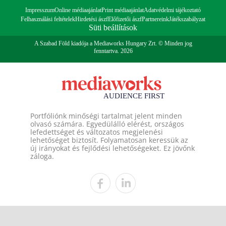
Impresszum
Online médiaajánlat
Print médiaajánlat
Adatvédelmi tájékoztató
Felhasználási feltételek
Hirdetési ászf
Előfizetői ászf
Partnereink
Játékszabályzat
Süti beállítások
A Szabad Föld kiadója a Mediaworks Hungary Zrt. © Minden jog
fenntartva. 2026
Portfóliónk minőségi tartalmat jelent minden
olvasó számára. Egyedülálló elérést, országos
lefedettséget és változatos megjelenési
lehetőséget biztosít. Folyamatosan keressük az
új irányokat és fejlődési lehetőségeket. Ez jövőnk
záloga.