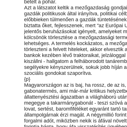
betelt a pohár.
Azt a látszatot keltik a mezőgazdaság gondja
gazdák politikusok által irányítva, politikai cél
előbbieken túlmenően a gazdák tüntetésének 
biztatta őket, fejlesszenek, mert "az Európai 
jelentős beruházásokat igényelt, amelyeket m
kölcsönök törlesztése a mezőgazdasági termé
lehetséges. A termelés kockázatos, a mezőga
törleszteni a felvett hiteleket, akkor elveszti
bankok kezében lévő traktoraikat, jelzáloggal 
kiszállni - hallgatom a felháborodott tanáremb
segélyekre kényszerülnek, sokuk jobb híján a
szociális gondokat szaporítva.
{p}
Magyarországon az is baj, ha rossz, de az is, 
gabonatermés, ami már-már kritikus helyzetb
állattenyésztési ágazatban a világháború után
megegye a takarmánygabonát - teszi szóvá a
lovat, sertést, baromfiféléket egyaránt tartó 
állampolgárnak érzi magát. A négymillió forint
forgalmi adót, miközben nekik is áfával növelt
forintja bánta, hogy áfa-visszatérítés ügyében t