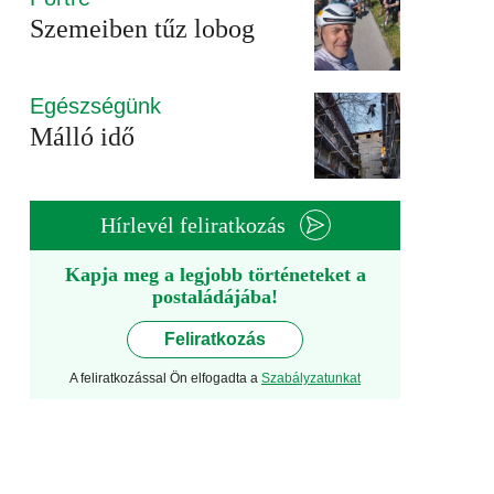
Szemeiben tűz lobog
Egészségünk
Málló idő
Hírlevél feliratkozás
Kapja meg a legjobb történeteket a
postaládájába!
Feliratkozás
A feliratkozással Ön elfogadta a
Szabályzatunkat