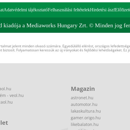
at
Adatvédelmi tájékoztató
Felhasználási feltételek
Hirdetési ászf
Előfizet
d kiadója a Mediaworks Hungary Zrt. © Minden jog fen
rtalmat jelent minden olvasó számára. Egyedülálló elérést, országos lefedettsége
 biztosít. Folyamatosan keressük az új irányokat és fejlődési lehetőségeket. Ez j
Magazin
aol.hu
ém - veol.hu
astronet.hu
zaol.hu
automotor.hu
lakaskultura.hu
gamer.origo.hu
let
likebalaton.hu