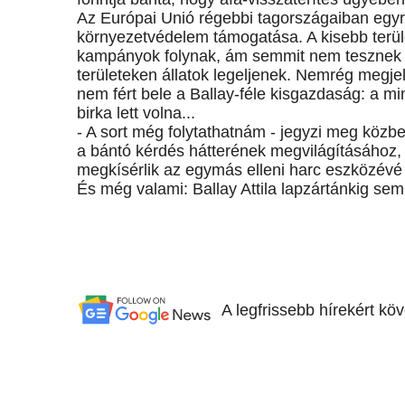
Az Európai Unió régebbi tagországaiban egy
környezetvédelem támogatása. A kisebb terület
kampányok folynak, ám semmit nem tesznek a
területeken állatok legeljenek. Nemrég megj
nem fért bele a Ballay-féle kisgazdaság: a 
birka lett volna...
- A sort még folytathatnám - jegyzi meg közb
a bántó kérdés hátterének megvilágításához,
megkísérlik az egymás elleni harc eszközévé
És még valami: Ballay Attila lapzártánkig sem
A legfrissebb hírekért kö