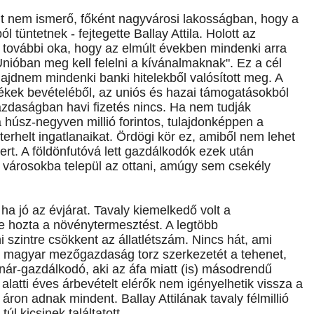
it nem ismerő, főként nagyvárosi lakosságban, hogy a
ból tüntetnek - fejtegette Ballay Attila. Holott az
további oka, hogy az elmúlt években mindenki arra
Unióban meg kell felelni a kívánalmaknak". Ez a cél
ajdnem mindenki banki hitelekből valósított meg. A
kek bevételéből, az uniós és hazai támogatásokból
zdaságban havi fizetés nincs. Ha nem tudják
k a húsz-negyven millió forintos, tulajdonképpen a
terhelt ingatlanaikat. Ördögi kör ez, amiből nem lehet
ert. A földönfutóvá lett gazdálkodók ezek után
 városokba települ az ottani, amúgy sem csekély
ha jó az évjárat. Tavaly kiemelkedő volt a
e hozta a növénytermesztést. A legtöbb
i szintre csökkent az állatlétszám. Nincs hát, ami
 magyar mezőgazdaság torz szerkezetét a tehenet,
tanár-gazdálkodó, aki az áfa miatt (is) másodrendű
 alatti éves árbevételt elérők nem igényelhetik vissza a
 áron adnak mindent. Ballay Attilának tavaly félmillió
úl kicsinek találtatott.