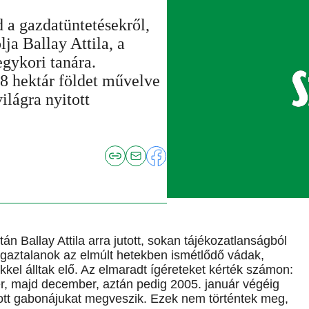
d a gazdatüntetésekről,
ja Ballay Attila, a
egykori tanára.
8 hektár földet művelve
ilágra nyitott
án Ballay Attila arra jutott, sokan tájékozatlanságból
Igaztalanok az elmúlt hetekben ismétlődő vádak,
kel álltak elő. Az elmaradt ígéreteket kérték számon:
r, majd december, aztán pedig 2005. január végéig
ánlott gabonájukat megveszik. Ezek nem történtek meg,