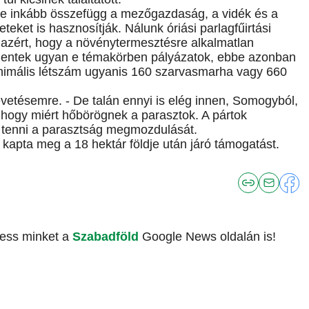
re inkább összefügg a mezőgazdaság, a vidék és a
eket is hasznosítják. Nálunk óriási parlagfűirtási
zért, hogy a növénytermesztésre alkalmatlan
elentek ugyan e témakörben pályázatok, ebbe azonban
minimális létszám ugyanis 160 szarvasmarha vagy 660
evetésemre. - De talán ennyi is elég innen, Somogyból,
 hogy miért hőbörögnek a parasztok. A pártok
 tenni a parasztság megmozdulását.
 kapta meg a 18 hektár földje után járó támogatást.
vess minket a
Szabadföld
Google News oldalán is!