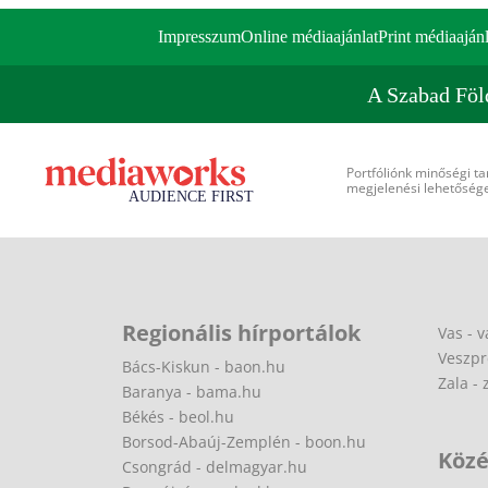
Impresszum
Online médiaajánlat
Print médiaajánl
A Szabad Föl
Portfóliónk minőségi ta
megjelenési lehetőséget
Regionális hírportálok
Vas - v
Veszpr
Bács-Kiskun - baon.hu
Zala - 
Baranya - bama.hu
Békés - beol.hu
Borsod-Abaúj-Zemplén - boon.hu
Közé
Csongrád - delmagyar.hu