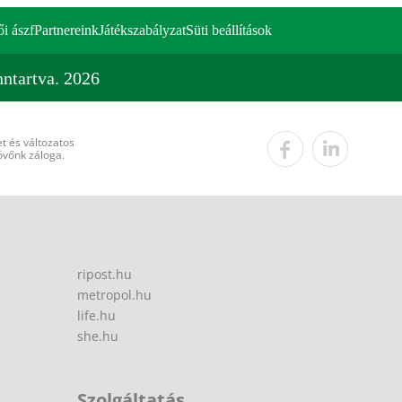
ői ászf
Partnereink
Játékszabályzat
Süti beállítások
ntartva. 2026
t és változatos
övőnk záloga.
ripost.hu
metropol.hu
life.hu
she.hu
Szolgáltatás