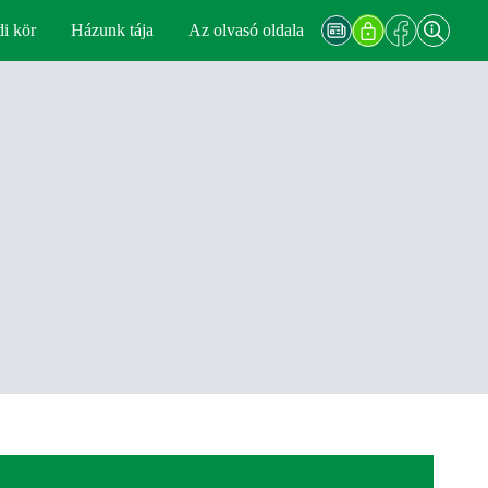
di kör
Házunk tája
Az olvasó oldala