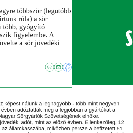
 egyre többször (legutóbb
rtunk róla) a sör
 több, gyógyító
eszik figyelembe. A
velte a sör jövedéki
z képest nálunk a legnagyobb - több mint negyven
yi évben adóztatták meg a legjobban a gyártókat a
 Magyar Sörgyártók Szövetségének elnöke.
 jövedéki adót, mint az előző évben. Ellenkezőleg, 12
tól az államkasszába, miközben persze a befizetett 51