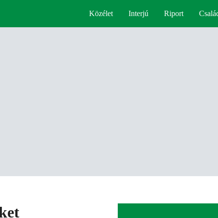
Közélet
Interjú
Riport
Csalá
ket