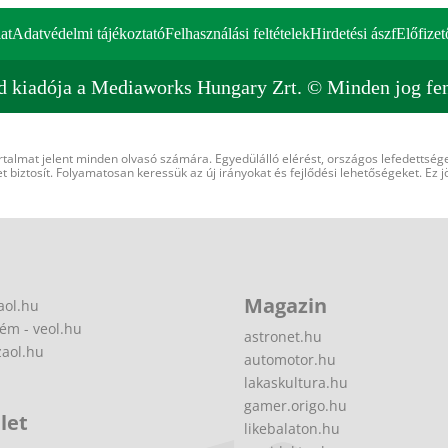
at
Adatvédelmi tájékoztató
Felhasználási feltételek
Hirdetési ászf
Előfizet
d kiadója a Mediaworks Hungary Zrt. © Minden jog fen
rtalmat jelent minden olvasó számára. Egyedülálló elérést, országos lefedettsége
 biztosít. Folyamatosan keressük az új irányokat és fejlődési lehetőségeket. Ez j
Magazin
aol.hu
ém - veol.hu
astronet.hu
zaol.hu
automotor.hu
lakaskultura.hu
gamer.origo.hu
let
likebalaton.hu