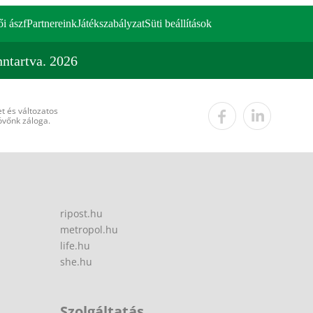
ői ászf
Partnereink
Játékszabályzat
Süti beállítások
ntartva. 2026
t és változatos
övőnk záloga.
ripost.hu
metropol.hu
life.hu
she.hu
Szolgáltatás