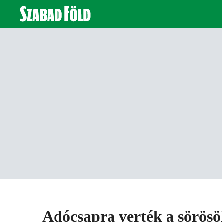
Adócsapra verték a sörösö