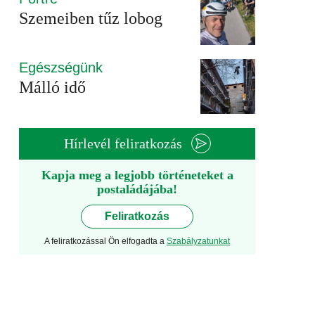
Szemeiben tűz lobog
Egészségünk
Málló idő
Hírlevél feliratkozás
Kapja meg a legjobb történeteket a
postaládájába!
Feliratkozás
A feliratkozással Ön elfogadta a
Szabályzatunkat