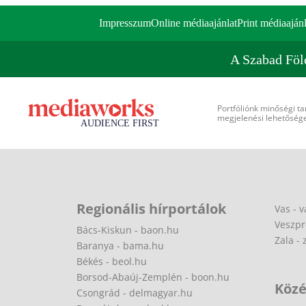
Impresszum
Online médiaajánlat
Print médiaajánl
A Szabad Föl
Portfóliónk minőségi ta
megjelenési lehetőséget
Regionális hírportálok
Vas - v
Veszpr
Bács-Kiskun - baon.hu
Zala - 
Baranya - bama.hu
Békés - beol.hu
Borsod-Abaúj-Zemplén - boon.hu
Közé
Csongrád - delmagyar.hu