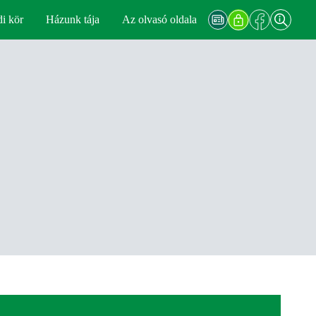
di kör
Házunk tája
Az olvasó oldala