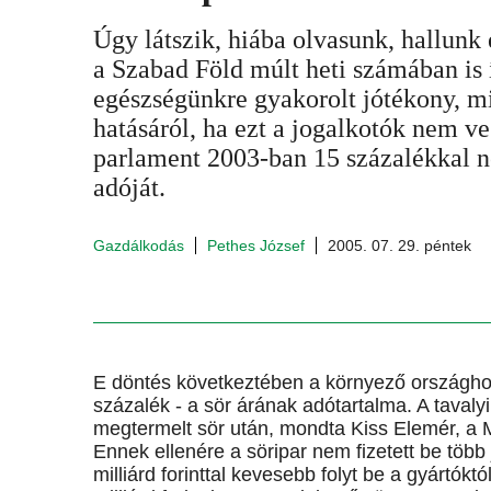
Úgy látszik, hiába olvasunk, hallunk
a Szabad Föld múlt heti számában is í
egészségünkre gyakorolt jótékony, mi
hatásáról, ha ezt a jogalkotók nem v
parlament 2003-ban 15 százalékkal nö
adóját.
Gazdálkodás
Pethes József
2005. 07. 29. péntek
E döntés következtében a környező országho
százalék - a sör árának adótartalma. A taval
megtermelt sör után, mondta Kiss Elemér, a
Ennek ellenére a söripar nem fizetett be több
milliárd forinttal kevesebb folyt be a gyártók