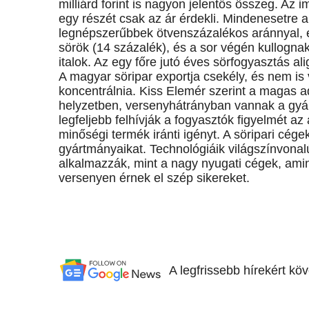
milliárd forint is nagyon jelentős összeg. Az 
egy részét csak az ár érdekli. Mindenesetre 
legnépszerűbbek ötvenszázalékos aránnyal, e
sörök (14 százalék), és a sor végén kullogna
italok. Az egy főre jutó éves sörfogyasztás alig
A magyar söripar exportja csekély, és nem is 
koncentrálnia. Kiss Elemér szerint a magas 
helyzetben, versenyhátrányban vannak a gyár
legfeljebb felhívják a fogyasztók figyelmét az
minőségi termék iránti igényt. A söripari cég
gyártmányaikat. Technológiáik világszínvona
alkalmazzák, mint a nagy nyugati cégek, am
versenyen érnek el szép sikereket.
A legfrissebb hírekért kö