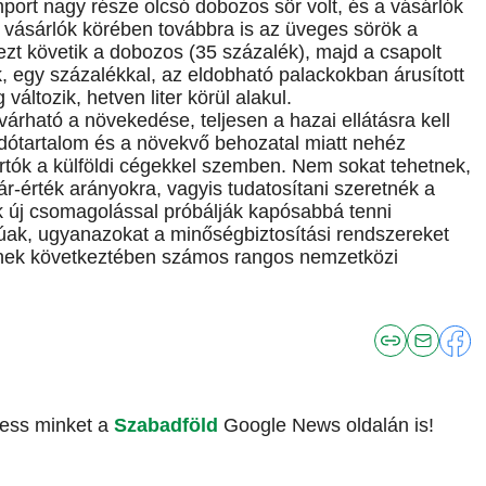
import nagy része olcsó dobozos sör volt, és a vásárlók
a vásárlók körében továbbra is az üveges sörök a
zt követik a dobozos (35 százalék), majd a csapolt
k, egy százalékkal, az eldobható palackokban árusított
 változik, hetven liter körül alakul.
várható a növekedése, teljesen a hazai ellátásra kell
adótartalom és a növekvő behozatal miatt nehéz
tók a külföldi cégekkel szemben. Nem sokat tehetnek,
 ár-érték arányokra, vagyis tudatosítani szeretnék a
ek új csomagolással próbálják kapósabbá tenni
lúak, ugyanazokat a minőségbiztosítási rendszereket
inek következtében számos rangos nemzetközi
vess minket a
Szabadföld
Google News oldalán is!