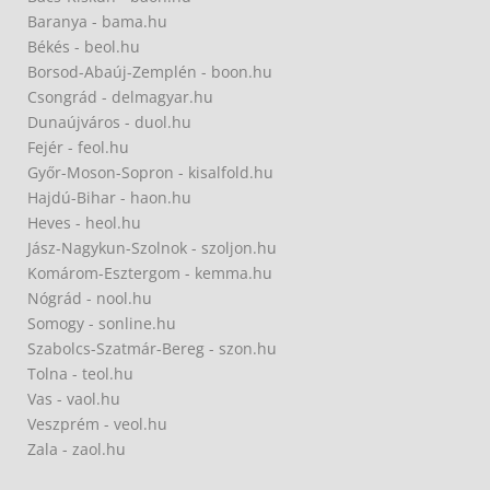
Baranya - bama.hu
Békés - beol.hu
Borsod-Abaúj-Zemplén - boon.hu
Csongrád - delmagyar.hu
Dunaújváros - duol.hu
Fejér - feol.hu
Győr-Moson-Sopron - kisalfold.hu
Hajdú-Bihar - haon.hu
Heves - heol.hu
Jász-Nagykun-Szolnok - szoljon.hu
Komárom-Esztergom - kemma.hu
Nógrád - nool.hu
Somogy - sonline.hu
Szabolcs-Szatmár-Bereg - szon.hu
Tolna - teol.hu
Vas - vaol.hu
Veszprém - veol.hu
Zala - zaol.hu