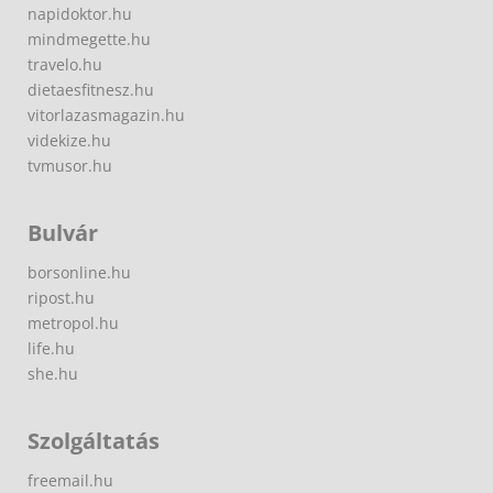
napidoktor.hu
mindmegette.hu
travelo.hu
dietaesfitnesz.hu
vitorlazasmagazin.hu
videkize.hu
tvmusor.hu
Bulvár
borsonline.hu
ripost.hu
metropol.hu
life.hu
she.hu
Szolgáltatás
freemail.hu