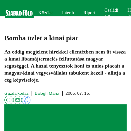
Családi
H
Közélet
Interjú
Riport
kör
tá
Bomba üzlet a kínai piac
Az eddig megjelent hírekkel ellentétben nem üt vissza
a kínai libamájtermelés felfuttatása magyar
segítséggel. A hazai tenyésztők honi és uniós piacait a
magyar-kínai vegyesvállalat tabuként kezeli - állítja a
cég képviselője.
Gazdálkodás
Balogh Mária
2005. 07. 15.