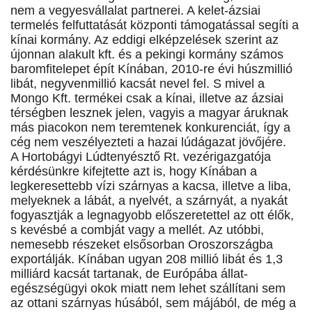
nem a vegyesvállalat partnerei. A kelet-ázsiai
termelés felfuttatását központi támogatással segíti a
kínai kormány. Az eddigi elképzelések szerint az
újonnan alakult kft. és a pekingi kormány számos
baromfitelepet épít Kínában, 2010-re évi húszmillió
libát, negyvenmillió kacsát nevel fel. S mivel a
Mongo Kft. termékei csak a kínai, illetve az ázsiai
térségben lesznek jelen, vagyis a magyar áruknak
más piacokon nem teremtenek konkurenciát, így a
cég nem veszélyezteti a hazai lúdágazat jövőjére.
A Hortobágyi Lúdtenyésztő Rt. vezérigazgatója
kérdésünkre kifejtette azt is, hogy Kínában a
legkeresettebb vízi szárnyas a kacsa, illetve a liba,
melyeknek a lábát, a nyelvét, a szárnyát, a nyakát
fogyasztják a legnagyobb előszeretettel az ott élők,
s kevésbé a combját vagy a mellét. Az utóbbi,
nemesebb részeket elsősorban Oroszországba
exportálják. Kínában ugyan 208 millió libát és 1,3
milliárd kacsát tartanak, de Európába állat-
egészségügyi okok miatt nem lehet szállítani sem
az ottani szárnyas húsából, sem májából, de még a