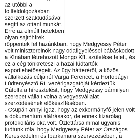
az utóbbi a
tollfeldolgozásban
szerzett szaktudásával
segíti az ottani munkát.
Erre az elmúlt hetekben
olyan sajtóhírek
röppentek fel hazánkban, hogy Medgyessy Péter
volt miniszterelnök nagy odafigyeléssel bábáskodott
a Kínában létrehozott Mongo Kft. születése felett, és
ez a cég tönkreteszi a hazai lúdtartók
exportlehetőségeit. Az ügy hátteréről, a közös
vállalkozás céljairól Varga Ferencet, a Hortobágyi
Lúdtenyésztő Rt. vezérigazgatóját kérdeztük.
Cáfolta a híresztelést, hogy Medgyessy bármilyen
szerepet vállalt volna a vegyesvállalat
szerződésének előkészítésében.
- Csupán annyi igaz, hogy az exkormányfő jelen volt
a dokumentum aláírásakor, de ennek kizárólag
protokolláris oka volt. Üzlettársaimmal ugyanis
tudtunk róla, hogy Medgyessy Péter az Országos
Kereskedelmi és Iparkamara szervezésében, a