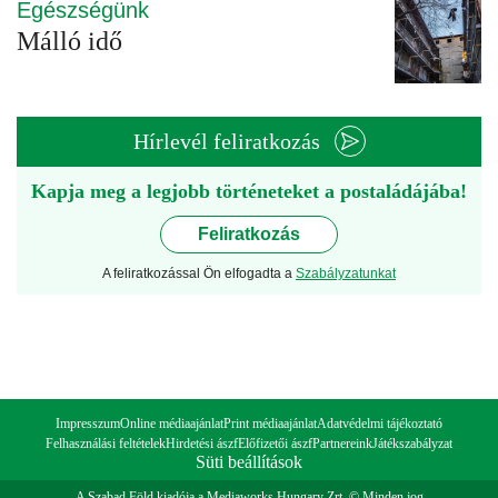
Egészségünk
Málló idő
Hírlevél feliratkozás
Kapja meg a legjobb történeteket a postaládájába!
Feliratkozás
A feliratkozással Ön elfogadta a
Szabályzatunkat
Impresszum
Online médiaajánlat
Print médiaajánlat
Adatvédelmi tájékoztató
Felhasználási feltételek
Hirdetési ászf
Előfizetői ászf
Partnereink
Játékszabályzat
Süti beállítások
A Szabad Föld kiadója a Mediaworks Hungary Zrt. © Minden jog