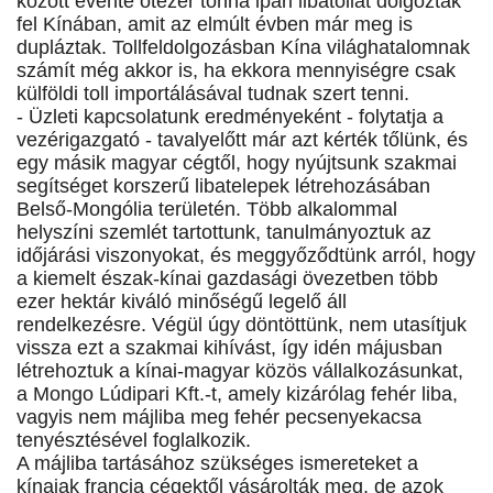
között évente ötezer tonna ipari libatollat dolgoztak
fel Kínában, amit az elmúlt évben már meg is
dupláztak. Tollfeldolgozásban Kína világhatalomnak
számít még akkor is, ha ekkora mennyiségre csak
külföldi toll importálásával tudnak szert tenni.
- Üzleti kapcsolatunk eredményeként - folytatja a
vezérigazgató - tavalyelőtt már azt kérték tőlünk, és
egy másik magyar cégtől, hogy nyújtsunk szakmai
segítséget korszerű libatelepek létrehozásában
Belső-Mongólia területén. Több alkalommal
helyszíni szemlét tartottunk, tanulmányoztuk az
időjárási viszonyokat, és meggyőződtünk arról, hogy
a kiemelt észak-kínai gazdasági övezetben több
ezer hektár kiváló minőségű legelő áll
rendelkezésre. Végül úgy döntöttünk, nem utasítjuk
vissza ezt a szakmai kihívást, így idén májusban
létrehoztuk a kínai-magyar közös vállalkozásunkat,
a Mongo Lúdipari Kft.-t, amely kizárólag fehér liba,
vagyis nem májliba meg fehér pecsenyekacsa
tenyésztésével foglalkozik.
A májliba tartásához szükséges ismereteket a
kínaiak francia cégektől vásárolták meg, de azok