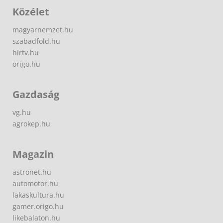
Közélet
magyarnemzet.hu
szabadfold.hu
hirtv.hu
origo.hu
Gazdaság
vg.hu
agrokep.hu
Magazin
astronet.hu
automotor.hu
lakaskultura.hu
gamer.origo.hu
likebalaton.hu