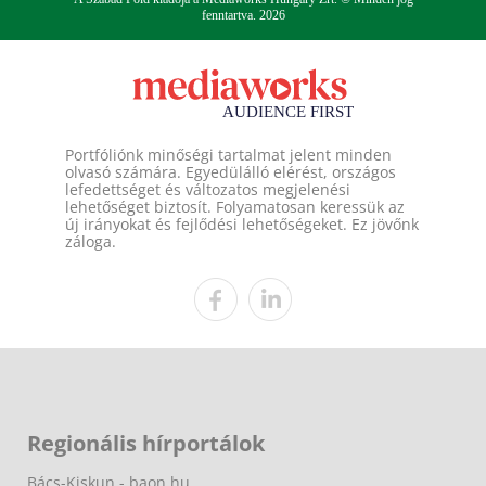
fenntartva. 2026
Portfóliónk minőségi tartalmat jelent minden
olvasó számára. Egyedülálló elérést, országos
lefedettséget és változatos megjelenési
lehetőséget biztosít. Folyamatosan keressük az
új irányokat és fejlődési lehetőségeket. Ez jövőnk
záloga.
Regionális hírportálok
Bács-Kiskun - baon.hu