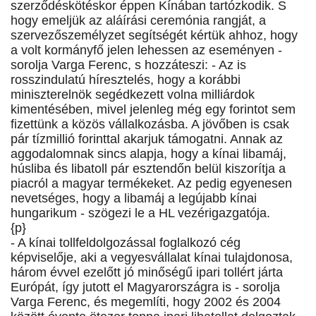
szerződéskötéskor éppen Kínában tartózkodik. S
hogy emeljük az aláírási ceremónia rangját, a
szervezőszemélyzet segítségét kértük ahhoz, hogy
a volt kormányfő jelen lehessen az eseményen -
sorolja Varga Ferenc, s hozzáteszi: - Az is
rosszindulatú híresztelés, hogy a korábbi
miniszterelnök segédkezett volna milliárdok
kimentésében, mivel jelenleg még egy forintot sem
fizettünk a közös vállalkozásba. A jövőben is csak
pár tízmillió forinttal akarjuk támogatni. Annak az
aggodalomnak sincs alapja, hogy a kínai libamáj,
húsliba és libatoll pár esztendőn belül kiszorítja a
piacról a magyar termékeket. Az pedig egyenesen
nevetséges, hogy a libamáj a legújabb kínai
hungarikum - szögezi le a HL vezérigazgatója.
{p}
- A kínai tollfeldolgozással foglalkozó cég
képviselője, aki a vegyesvállalat kínai tulajdonosa,
három évvel ezelőtt jó minőségű ipari tollért járta
Európát, így jutott el Magyarországra is - sorolja
Varga Ferenc, és megemlíti, hogy 2002 és 2004