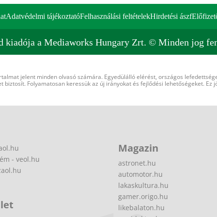
at
Adatvédelmi tájékoztató
Felhasználási feltételek
Hirdetési ászf
Előfizet
d kiadója a Mediaworks Hungary Zrt. © Minden jog fen
rtalmat jelent minden olvasó számára. Egyedülálló elérést, országos lefedettsége
 biztosít. Folyamatosan keressük az új irányokat és fejlődési lehetőségeket. Ez j
Magazin
aol.hu
ém - veol.hu
astronet.hu
zaol.hu
automotor.hu
lakaskultura.hu
gamer.origo.hu
let
likebalaton.hu