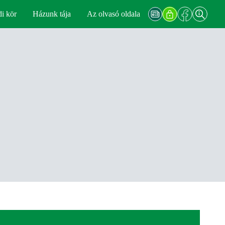
di kör
Házunk tája
Az olvasó oldala