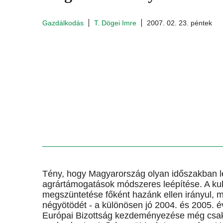
Gazdálkodás
T. Dögei Imre
2007. 02. 23. péntek
Tény, hogy Magyarország olyan időszakban let
agrártámogatások módszeres leépítése. A kuko
megszüntetése főként hazánk ellen irányul, m
négyötödét - a különösen jó 2004. és 2005. év
Európai Bizottság kezdeményezése még csak 