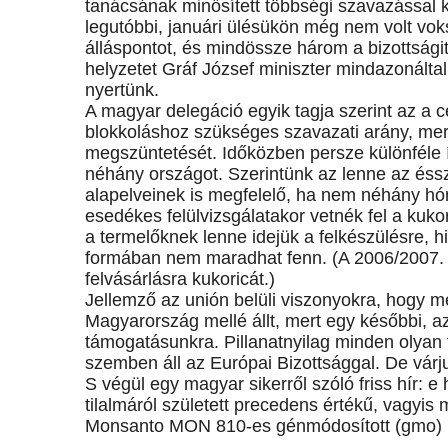
tanácsának minősített többségi szavazással 
legutóbbi, januári ülésükön még nem volt vo
álláspontot, és mindössze három a bizottsági
helyzetet Gráf József miniszter mindazonálta
nyertünk.
A magyar delegáció egyik tagja szerint az a 
blokkoláshoz szükséges szavazati arány, mert 
megszüntetését. Időközben persze különféle í
néhány országot. Szerintünk az lenne az éssz
alapelveinek is megfelelő, ha nem néhány hó
esedékes felülvizsgálatakor vetnék fel a kuk
a termelőknek lenne idejük a felkészülésre, h
formában nem maradhat fenn. (A 2006/2007. i
felvásárlásra kukoricát.)
Jellemző az unión belüli viszonyokra, hogy m
Magyarország mellé állt, mert egy későbbi, az
támogatásunkra. Pillanatnyilag minden olyan 
szemben áll az Európai Bizottsággal. De várju
S végül egy magyar sikerről szóló friss hír: 
tilalmáról született precedens értékű, vagy
Monsanto MON 810-es génmódosított (gmo) ku