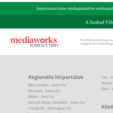
Impresszum
Online médiaajánlat
Print médiaajánl
A Szabad Föl
Portfóliónk minőségi ta
megjelenési lehetőséget
Regionális hírportálok
Vas - v
Veszpr
Bács-Kiskun - baon.hu
Zala - 
Baranya - bama.hu
Békés - beol.hu
Borsod-Abaúj-Zemplén - boon.hu
Közé
Csongrád - delmagyar.hu