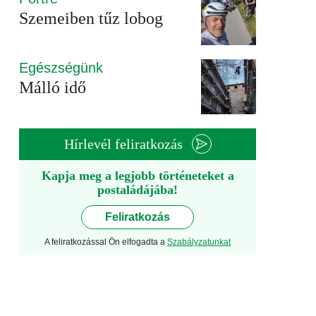
Szemeiben tűz lobog
Egészségünk
Málló idő
Hírlevél feliratkozás
Kapja meg a legjobb történeteket a
postaládájába!
Feliratkozás
A feliratkozással Ön elfogadta a
Szabályzatunkat