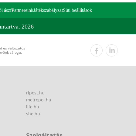
ői ászf
Partnereink
Játékszabályzat
Süti beállítások
ntartva. 2026
t és változatos
övőnk záloga.
ripost.hu
metropol.hu
life.hu
she.hu
Szolgáltatás