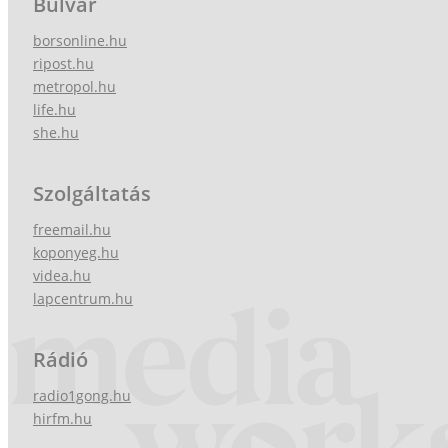
Bulvár
borsonline.hu
ripost.hu
metropol.hu
life.hu
she.hu
Szolgáltatás
freemail.hu
koponyeg.hu
videa.hu
lapcentrum.hu
Rádió
radio1gong.hu
hirfm.hu