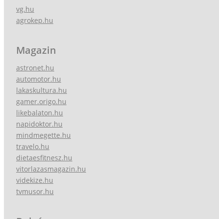
vg.hu
agrokep.hu
Magazin
astronet.hu
automotor.hu
lakaskultura.hu
gamer.origo.hu
likebalaton.hu
napidoktor.hu
mindmegette.hu
travelo.hu
dietaesfitnesz.hu
vitorlazasmagazin.hu
videkize.hu
tvmusor.hu