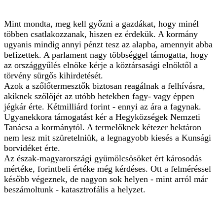
Mint mondta, meg kell győzni a gazdákat, hogy minél
többen csatlakozzanak, hiszen ez érdekük. A kormány
ugyanis mindig annyi pénzt tesz az alapba, amennyit abba
befizettek. A parlament nagy többséggel támogatta, hogy
az országgyűlés elnöke kérje a köztársasági elnöktől a
törvény sürgős kihirdetését.
Azok a szőlőtermesztők biztosan reagálnak a felhívásra,
akiknek szőlőjét az utóbb hetekben fagy- vagy éppen
jégkár érte. Kétmilliárd forint - ennyi az ára a fagynak.
Ugyanekkora támogatást kér a Hegyközségek Nemzeti
Tanácsa a kormánytól. A termelőknek kétezer hektáron
nem lesz mit szüretelniük, a legnagyobb kiesés a Kunsági
borvidéket érte.
Az észak-magyarországi gyümölcsösöket ért károsodás
mértéke, forintbeli értéke még kérdéses. Ott a felméréssel
később végeznek, de nagyon sok helyen - mint arról már
beszámoltunk - katasztrofális a helyzet.