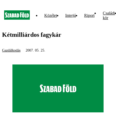
Családi
Közélet
Interjú
Riport
kör
Kétmilliárdos fagykár
Gazdálkodás
2007. 05. 25.