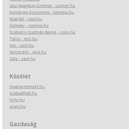
Jász-Nagykun-Szolnok - szoljon.hu
Komárom-Esztergom - kemma.hu
Nógrád - nool.hu
Somogy - sonline.hu
Szabolcs-Szatmár-Bereg - szon.hu
Tolna - teol.hu
Vas - vaol.hu
Veszprém - veol.hu
Zala - zaol.hu
Közélet
magyarnemzet.hu
szabadfold.hu
hirtv.hu
origo.hu
Gazdaság