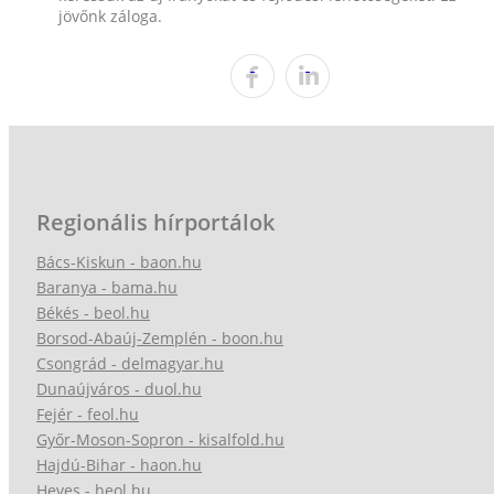
jövőnk záloga.
Regionális hírportálok
Bács-Kiskun - baon.hu
Baranya - bama.hu
Békés - beol.hu
Borsod-Abaúj-Zemplén - boon.hu
Csongrád - delmagyar.hu
Dunaújváros - duol.hu
Fejér - feol.hu
Győr-Moson-Sopron - kisalfold.hu
Hajdú-Bihar - haon.hu
Heves - heol.hu