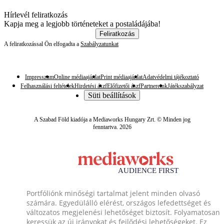
Hírlevél feliratkozás
Kapja meg a legjobb történeteket a postaládájába!
Feliratkozás
A feliratkozással Ön elfogadta a
Szabályzatunkat
Impresszum
Online médiaajánlat
Print médiaajánlat
Adatvédelmi tájékoztató
Felhasználási feltételek
Hirdetési ászf
Előfizetői ászf
Partnereink
Játékszabályzat
Süti beállítások
A Szabad Föld kiadója a Mediaworks Hungary Zrt. © Minden jog
fenntartva. 2026
Portfóliónk minőségi tartalmat jelent minden olvasó
számára. Egyedülálló elérést, országos lefedettséget és
változatos megjelenési lehetőséget biztosít. Folyamatosan
keressük az új irányokat és fejlődési lehetőségeket. Ez