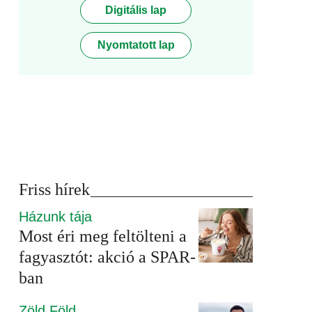
Digitális lap
Nyomtatott lap
Friss hírek
Házunk tája
Most éri meg feltölteni a
fagyasztót: akció a SPAR-
ban
Zöld Föld