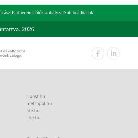
ői ászf
Partnereink
Játékszabályzat
Süti beállítások
ntartva. 2026
t és változatos
övőnk záloga.
ripost.hu
metropol.hu
life.hu
she.hu