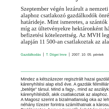
Szeptember végén lezárult a nemzeti 
alaphoz csatlakozó gazdálkodók önré
határideje. Mint ismeretes, a szántók
míg az ültetvényekre hektáronként há
befizetési kötelezettség. Az MVH leg
alapján 11 500-an csatlakoztak az al
Gazdálkodás
T. Dögei Imre
2007. 10. 05. péntek
Mindez a kétszázezer regisztrált hazai gazdá
kárenyhítési alap első éve. A gazdák félmilliárd
„betétje” társul. Mind a fagy-, mind az aszál
kárenyhítésből, akik csatlakoztak az alaphoz.
A Magosz szerint a bizalmatlanság oka az leh
néhány tízezer forintra számíthatnak a károsu