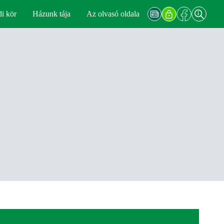
di kör
Házunk tája
Az olvasó oldala