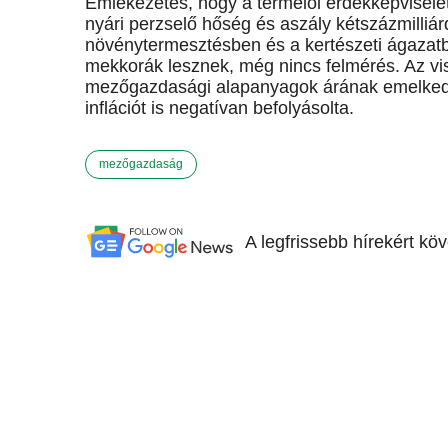
Emlékezetes, hogy a termelői érdekképviselete
nyári perzselő hőség és aszály kétszázmilliá
növénytermesztésben és a kertészeti ágazatb
mekkorák lesznek, még nincs felmérés. Az vis
mezőgazdasági alapanyagok árának emelkedés
inflációt is negatívan befolyásolta.
mezőgazdaság
A legfrissebb hírekért kö