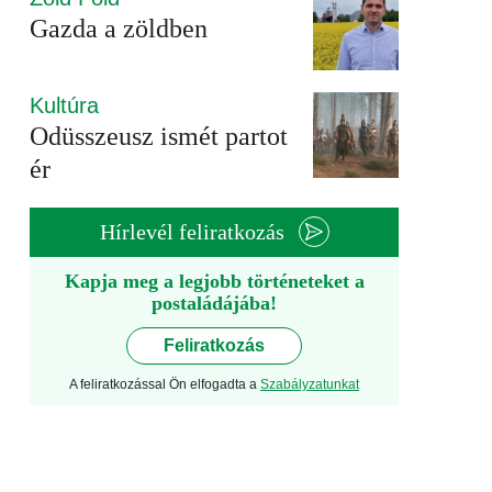
Gazda a zöldben
Kultúra
Odüsszeusz ismét partot
ér
Hírlevél feliratkozás
Kapja meg a legjobb történeteket a
postaládájába!
Feliratkozás
A feliratkozással Ön elfogadta a
Szabályzatunkat