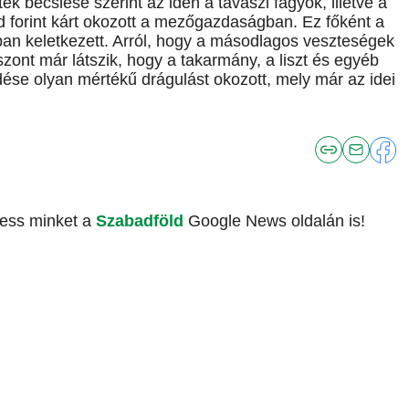
k becslése szerint az idén a tavaszi fagyok, illetve a
rd forint kárt okozott a mezőgazdaságban. Ez főként a
an keletkezett. Arról, hogy a másodlagos veszteségek
zont már látszik, hogy a takarmány, a liszt és egyéb
e olyan mértékű drágulást okozott, mely már az idei
vess minket a
Szabadföld
Google News oldalán is!