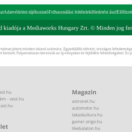
at
Adatvédelmi tájékoztató
Felhasználási feltételek
Hirdetési ászf
Előfizet
d kiadója a Mediaworks Hungary Zrt. © Minden jog fen
rtalmat jelent minden olvasó számára. Egyedülálló elérést, országos lefedettsége
 biztosít. Folyamatosan keressük az új irányokat és fejlődési lehetőségeket. Ez j
Magazin
aol.hu
ém - veol.hu
astronet.hu
zaol.hu
automotor.hu
lakaskultura.hu
gamer.origo.hu
let
likebalaton.hu