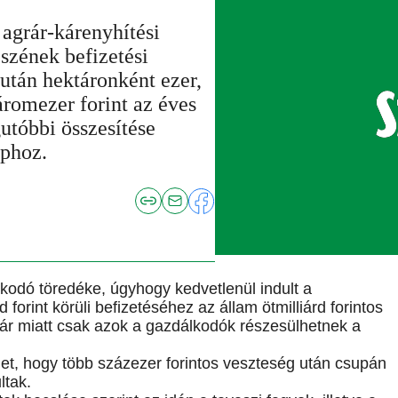
agrár-kárenyhítési
szének befizetési
 után hektáronként ezer,
romezer forint az éves
utóbbi összesítése
aphoz.
lkodó töredéke, úgyhogy kedvetlenül indult a
 forint körüli befizetéséhez az állam ötmilliárd forintos
ykár miatt csak azok a gazdálkodók részesülhetnek a
et, hogy több százezer forintos veszteség után csupán
ltak.