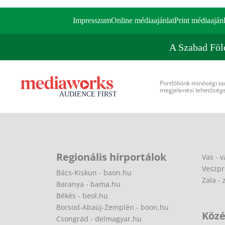
Impresszum
Online médiaajánlat
Print médiaajánl
A Szabad Föl
Portfóliónk minőségi ta
megjelenési lehetőséget
Regionális hírportálok
Vas - v
Veszpr
Bács-Kiskun - baon.hu
Zala - 
Baranya - bama.hu
Békés - beol.hu
Borsod-Abaúj-Zemplén - boon.hu
Közé
Csongrád - delmagyar.hu