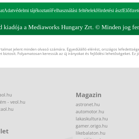
at
Adatvédelmi tájékoztató
Felhasználási feltételek
Hirdetési ászf
Előfizet
d kiadója a Mediaworks Hungary Zrt. © Minden jog fen
rtalmat jelent minden olvasó számára. Egyedülálló elérést, országos lefedettsége
 biztosít. Folyamatosan keressük az új irányokat és fejlődési lehetőségeket. Ez j
Magazin
aol.hu
ém - veol.hu
astronet.hu
zaol.hu
automotor.hu
lakaskultura.hu
gamer.origo.hu
let
likebalaton.hu