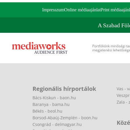
Impresszum
Online médiaajánlat
Print médiaajánl
A Szabad Föl
Portfóliónk minőségi ta
megjelenési lehetőséget
Regionális hírportálok
Vas - v
Veszpr
Bács-Kiskun - baon.hu
Zala - 
Baranya - bama.hu
Békés - beol.hu
Borsod-Abaúj-Zemplén - boon.hu
Közé
Csongrád - delmagyar.hu