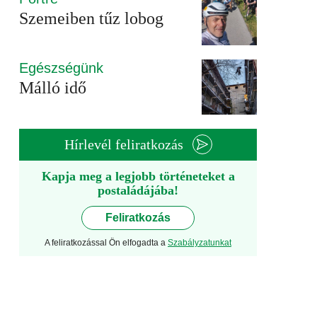
Szemeiben tűz lobog
Egészségünk
Málló idő
Hírlevél feliratkozás
Kapja meg a legjobb történeteket a
postaládájába!
Feliratkozás
A feliratkozással Ön elfogadta a
Szabályzatunkat