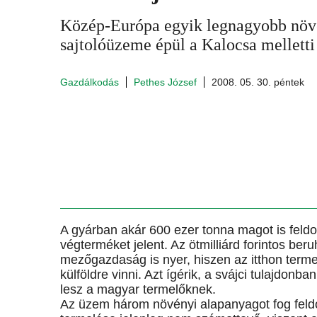
Közép-Európa egyik legnagyobb növé
sajtolóüzeme épül a Kalocsa melletti
Gazdálkodás
Pethes József
2008. 05. 30. péntek
A gyárban akár 600 ezer tonna magot is feld
végterméket jelent. Az ötmilliárd forintos b
mezőgazdaság is nyer, hiszen az itthon termel
külföldre vinni. Azt ígérik, a svájci tulajdon
lesz a magyar termelőknek.
Az üzem három növényi alapanyagot fog feldol