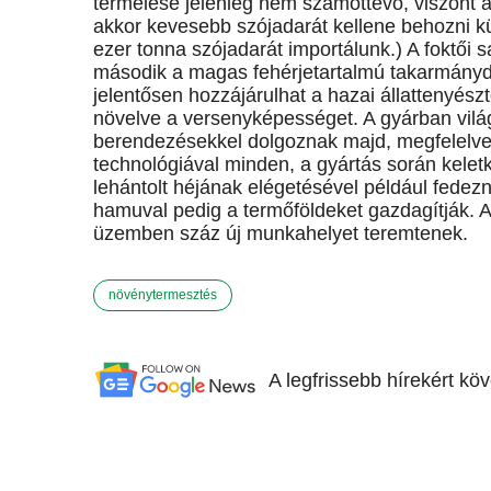
termelése jelenleg nem számottevő, viszont a
akkor kevesebb szójadarát kellene behozni kü
ezer tonna szójadarát importálunk.) A foktői
második a magas fehérjetartalmú takarmánydar
jelentősen hozzájárulhat a hazai állattenyész
növelve a versenyképességet. A gyárban vilá
berendezésekkel dolgoznak majd, megfelelve 
technológiával minden, a gyártás során kele
lehántolt héjának elégetésével például fedez
hamuval pedig a termőföldeket gazdagítják. 
üzemben száz új munkahelyet teremtenek.
növénytermesztés
A legfrissebb hírekért kö