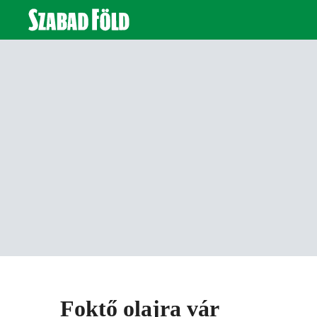
Foktő olajra vár