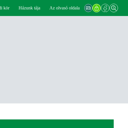
di kör
Házunk tája
Az olvasó oldala