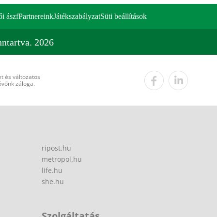
ői ászf
Partnereink
Játékszabályzat
Süti beállítások
ntartva. 2026
t és változatos
övőnk záloga.
ripost.hu
metropol.hu
life.hu
she.hu
Szolgáltatás