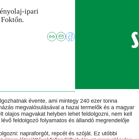
nyolaj-ipari
 Foktőn.
olgozhatnak évente, ami mintegy 240 ezer tonna
eruházás megvalósulásával a hazai termelők és a magyar
t olajos magvakat helyben lehet feldolgozni, nem kell
ban lévő feldolgozó folyamatos és állandó megrendelője
gozni: napraforgót, repcét és szóját. Ez utóbbi