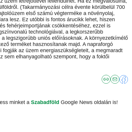
z üzem létrejöttével fellendülhet. Ha ez megvalósulna,
lföldről. (Takarmányozási célra évente körülbelül 700
 sajtolóüzem első számú végterméke a növényolaj,
a lesz. Ez utóbbi is fontos árucikk lehet, hiszen
tés fehérjeimportjának csökkentéséhez, ezzel is
gszínvonalú technológiával, a legkorszerűbb
a legszigorúbb uniós előírásoknak. A környezetkímélő
tkező terméket hasznosítanak majd. A napraforgó
ni fogják az üzem energiaszükségleteit, a megmaradt
Az sem elhanyagolható szempont, hogy a foktői
vess minket a
Szabadföld
Google News oldalán is!