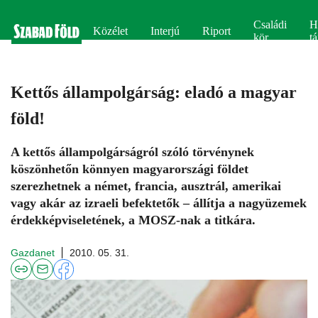
Családi
H
Közélet
Interjú
Riport
kör
tá
Kettős állampolgárság: eladó a magyar
föld!
A kettős állampolgárságról szóló törvénynek
köszönhetőn könnyen magyarországi földet
szerezhetnek a német, francia, ausztrál, amerikai
vagy akár az izraeli befektetők – állítja a nagyüzemek
érdekképviseletének, a MOSZ-nak a titkára.
Gazdanet
2010. 05. 31.