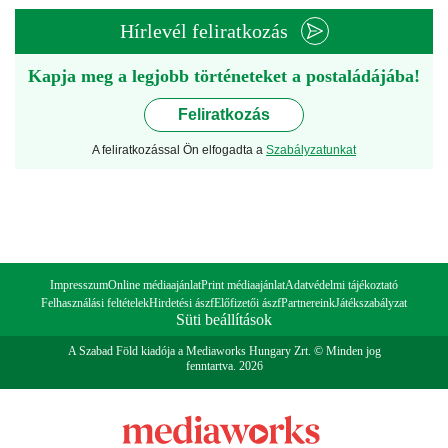
Hírlevél feliratkozás
Kapja meg a legjobb történeteket a postaládájába!
Feliratkozás
A feliratkozással Ön elfogadta a
Szabályzatunkat
Impresszum
Online médiaajánlat
Print médiaajánlat
Adatvédelmi tájékoztató
Felhasználási feltételek
Hirdetési ászf
Előfizetői ászf
Partnereink
Játékszabályzat
Süti beállítások
A Szabad Föld kiadója a Mediaworks Hungary Zrt. © Minden jog
fenntartva. 2026