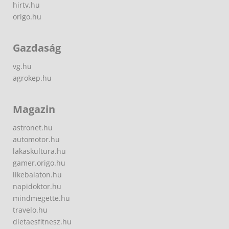
hirtv.hu
origo.hu
Gazdaság
vg.hu
agrokep.hu
Magazin
astronet.hu
automotor.hu
lakaskultura.hu
gamer.origo.hu
likebalaton.hu
napidoktor.hu
mindmegette.hu
travelo.hu
dietaesfitnesz.hu