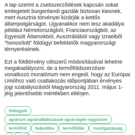
A lap szerint a zsebszerződések kapcsán sokat
emlegetett burgenlandi gazdák biztosan kiesnek,
mert Ausztria törvényei kizárják a kettős
állampolgárságot. Ugyanakkor nem lesz akadálya
például Németországból, Franciaországból, az
Egyesült Államokból, Ausztráliából vagy Izraelből
"honosított" földügyi befektetők magyarországi
térnyerésének.
Ezt a földtörvény célszerű módosításával lehetne
megakadályozni, de a termőföldszerzésre
vonatkozó moratórium nem engedi, hogy az Európai
Unióhoz való csatlakozás időpontjában érvényes
jogi szabályozástól Magyarország 2011. május 1-
jéig jelentősebb mértékben eltérjen.
földügyek
agrárium-agrárvállalkozások-agrárcégek-nagyüzem
termőföld
belpolitika
termőföldár
mezőgazdaság