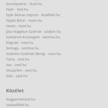
Dunaújváros - duol.hu
Fejér - feol.hu
Győr-Moson-Sopron - kisalfold.hu
Hajdú-Bihar - haon.hu
Heves - heol.hu
Jász-Nagykun-Szolnok - szoljon.hu
Komárom-Esztergom - kemma.hu
Nógrád - nool.hu
Somogy - sonline.hu
Szabolcs-Szatmár-Bereg - szon.hu
Tolna - teol.hu
Vas - vaol.hu
Veszprém - veol.hu
Zala - zaol.hu
Közélet
magyarnemzet.hu
szabadfold.hu