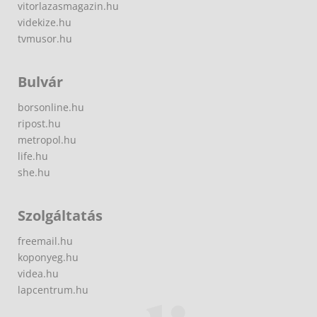
vitorlazasmagazin.hu
videkize.hu
tvmusor.hu
Bulvár
borsonline.hu
ripost.hu
metropol.hu
life.hu
she.hu
Szolgáltatás
freemail.hu
koponyeg.hu
videa.hu
lapcentrum.hu