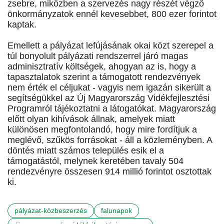
zsebre, miközben a szervezés nagy részét végző
önkormányzatok ennél kevesebbet, 800 ezer forintot
kaptak.
Emellett a pályázat lefújásának okai közt szerepel a
túl bonyolult pályázati rendszerrel járó magas
adminisztratív költségek, ahogyan az is, hogy a
tapasztalatok szerint a támogatott rendezvények
nem érték el céljukat - vagyis nem igazán sikerült a
segítségükkel az Új Magyarország Vidékfejlesztési
Programról tájékoztatni a látogatókat. Magyarország
előtt olyan kihívások állnak, amelyek miatt
különösen megfontolandó, hogy mire fordítjuk a
meglévő, szűkös forrásokat - áll a közleményben. A
döntés miatt számos település esik el a
támogatástól, melynek keretében tavaly 504
rendezvényre összesen 914 millió forintot osztottak
ki.
pályázat-közbeszerzés
falunapok