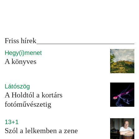
Friss hírek
Hegy(i)menet
A könyves
Látószög
A Holdtól a kortárs
fotóművészetig
13+1
Szól a lelkemben a zene