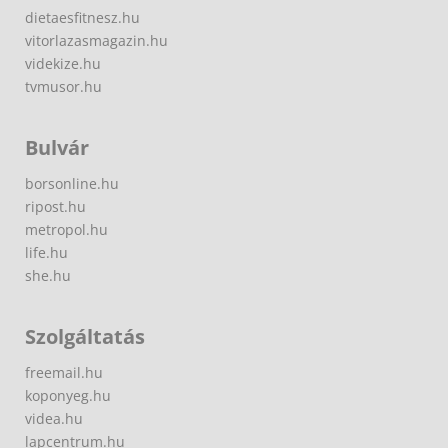
dietaesfitnesz.hu
vitorlazasmagazin.hu
videkize.hu
tvmusor.hu
Bulvár
borsonline.hu
ripost.hu
metropol.hu
life.hu
she.hu
Szolgáltatás
freemail.hu
koponyeg.hu
videa.hu
lapcentrum.hu