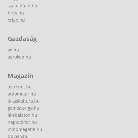
szabadfold.hu
hirtv.hu
origo.hu
Gazdaság
vg.hu
agrokep.hu
Magazin
astronet.hu
automotor.hu
lakaskultura.hu
gamer.origo.hu
likebalaton.hu
napidoktor.hu
mindmegette.hu
travelo.hu