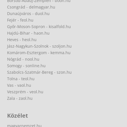
Borsod-Abaúj-Zemplén - boon.hu
Csongrád - delmagyar.hu
Dunaújváros - duol.hu
Fejér - feol.hu
Győr-Moson-Sopron - kisalfold.hu
Hajdú-Bihar - haon.hu
Heves - heol.hu
Jász-Nagykun-Szolnok - szoljon.hu
Komárom-Esztergom - kemma.hu
Nógrád - nool.hu
Somogy - sonline.hu
Szabolcs-Szatmár-Bereg - szon.hu
Tolna - teol.hu
Vas - vaol.hu
Veszprém - veol.hu
Zala - zaol.hu
Közélet
magyarnemzet.hu