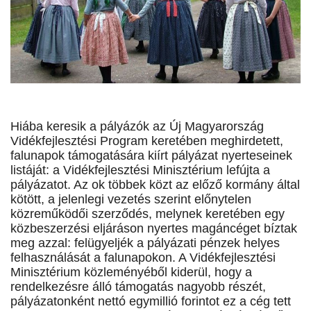
Hiába keresik a pályázók az Új Magyarország
Vidékfejlesztési Program keretében meghirdetett,
falunapok támogatására kiírt pályázat nyerteseinek
listáját: a Vidékfejlesztési Minisztérium lefújta a
pályázatot. Az ok többek közt az előző kormány által
kötött, a jelenlegi vezetés szerint előnytelen
közreműködői szerződés, melynek keretében egy
közbeszerzési eljáráson nyertes magáncéget bíztak
meg azzal: felügyeljék a pályázati pénzek helyes
felhasználását a falunapokon. A Vidékfejlesztési
Minisztérium közleményéből kiderül, hogy a
rendelkezésre álló támogatás nagyobb részét,
pályázatonként nettó egymillió forintot ez a cég tett