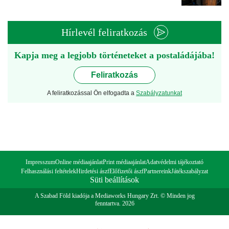
Hírlevél feliratkozás
Kapja meg a legjobb történeteket a postaládájába!
Feliratkozás
A feliratkozással Ön elfogadta a
Szabályzatunkat
Impresszum
Online médiaajánlat
Print médiaajánlat
Adatvédelmi tájékoztató
Felhasználási feltételek
Hirdetési ászf
Előfizetői ászf
Partnereink
Játékszabályzat
Süti beállítások
A Szabad Föld kiadója a Mediaworks Hungary Zrt. © Minden jog
fenntartva. 2026