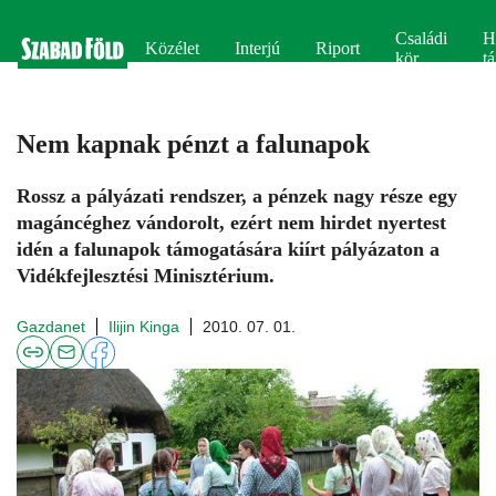
Családi
H
Közélet
Interjú
Riport
kör
tá
Nem kapnak pénzt a falunapok
Rossz a pályázati rendszer, a pénzek nagy része egy
magáncéghez vándorolt, ezért nem hirdet nyertest
idén a falunapok támogatására kiírt pályázaton a
Vidékfejlesztési Minisztérium.
Gazdanet
Ilijin Kinga
2010. 07. 01.