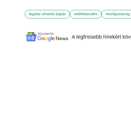
fagykár-viharkár-jégkár
vidékfejlesztés
mezőgazdaság
A legfrissebb hírekért kö