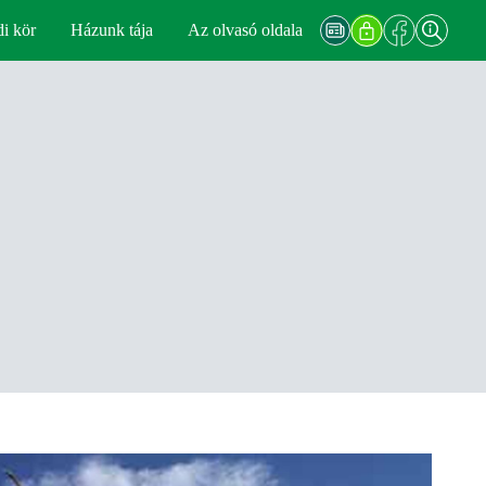
di kör
Házunk tája
Az olvasó oldala