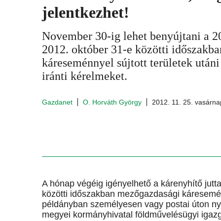
jelentkezhet!
November 30-ig lehet benyújtani a 2
2012. október 31-e közötti időszakb
káreseménnyel sújtott területek utáni
iránti kérelmeket.
Gazdanet
O. Horváth György
2012. 11. 25. vasárna
A hónap végéig igényelhető a kárenyhítő jutt
közötti időszakban mezőgazdasági káresemén
példányban személyesen vagy postai úton nyújt
megyei kormányhivatal földművelésügyi igaz