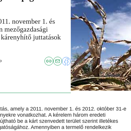
011. november 1. és
an mezőgazdasági
 kárenyhítő juttatások
p
atás, amely a 2011. november 1. és 2012. október 31-e
yekre vonatkozhat. A kérelem három eredeti
ható be a kárt szenvedett terület szerint illetékes
gatóságához. Amennyiben a termelő rendelkezik