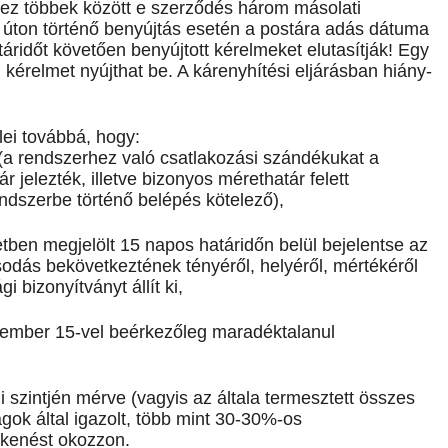
ez többek között e szerződés három másolati
ai úton történő benyújtás esetén a postára adás dátuma
áridőt követően benyújtott kérelmeket elutasítják! Egy
 kérelmet nyújthat be. A kárenyhítési eljárásban hiány-
lei továbbá, hogy:
(a rendszerhez való csatlakozási szándékukat a
jelezték, illetve bizonyos mérethatár felett
ndszerbe történő belépés kötelező),
tben megjelölt 15 napos határidőn belül bejelentse az
odás bekövetkeztének tényéről, helyéről, mértékéről
i bizonyítványt állít ki,
ptember 15-vel beérkezőleg maradéktalanul
 szintjén mérve (vagyis az általa termesztett összes
gok által igazolt, több mint 30-30%-os
kenést okozzon.