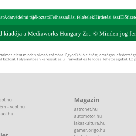
at
Adatvédelmi tájékoztató
Felhasználási feltételek
Hirdetési ászf
Előfizet
d kiadója a Mediaworks Hungary Zrt. © Minden jog fen
rtalmat jelent minden olvasó számára. Egyedülálló elérést, országos lefedettsége
 biztosít. Folyamatosan keressük az új irányokat és fejlődési lehetőségeket. Ez j
Magazin
aol.hu
ém - veol.hu
astronet.hu
zaol.hu
automotor.hu
lakaskultura.hu
gamer.origo.hu
let