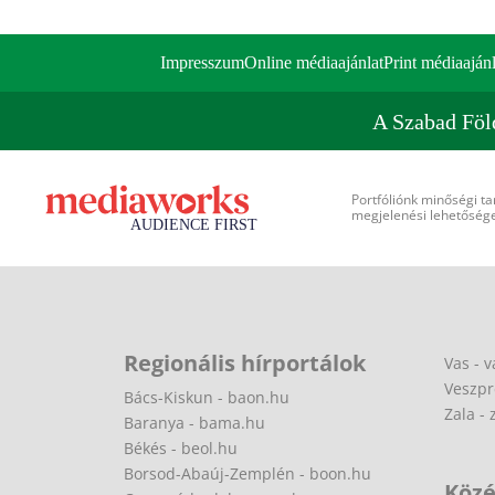
Impresszum
Online médiaajánlat
Print médiaajánl
A Szabad Föl
Portfóliónk minőségi ta
megjelenési lehetőséget
Regionális hírportálok
Vas - v
Veszpr
Bács-Kiskun - baon.hu
Zala - 
Baranya - bama.hu
Békés - beol.hu
Borsod-Abaúj-Zemplén - boon.hu
Közé