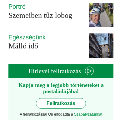
Portré
Szemeiben tűz lobog
Egészségünk
Málló idő
Hírlevél feliratkozás
Kapja meg a legjobb történeteket a
postaládájába!
Feliratkozás
A feliratkozással Ön elfogadta a
Szabályzatunkat