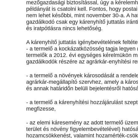
mezőgazdasági biztosítással, úgy a kérelemh
példányát is csatolni kell. Fontos, hogy post
nem lehet későbbi, mint november 30-a. A hat
gazdálkodó csak egy kárenyhítő juttatás iránti
és iratpótlásra nincs lehetőség.
A kárenyhítő juttatás igénybevételének feltéte
- a termelő a kockázatközösség tagja legyen 
termelők a 2012. évi egységes kérelmükön már 
gazdálkodók részére az agrárkár-enyhítési re
- a termelő a növények károsodását a rendele
agrárkár-megállapító szervhez, amely a káros
és annak határidőn belüli bejelentésről hatóság
- a termelő a kárenyhítési hozzájárulást sze
megfizesse,
- az elemi káresemény az adott termelő üzemi
terület és növény figyelembevételével) hatósá
hozamcsökkenést, valamint hozamérték-csök