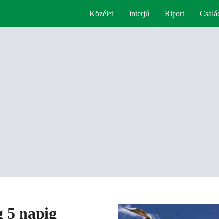
Közélet
Interjú
Riport
Csalá
g 5 napig