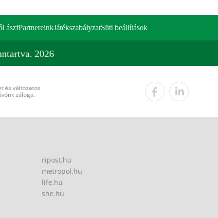
ői ászf
Partnereink
Játékszabályzat
Süti beállítások
ntartva. 2026
t és változatos
övőnk záloga.
ripost.hu
metropol.hu
life.hu
she.hu