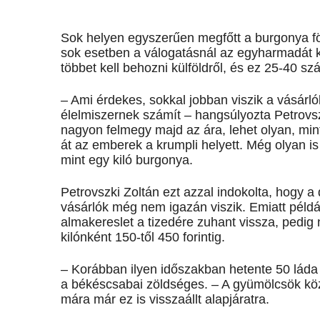
Sok helyen egyszerűen megfőtt a burgonya fö
sok esetben a válogatásnál az egyharmadát ki
többet kell behozni külföldről, és ez 25-40 szá
– Ami érdekes, sokkal jobban viszik a vásárló
élelmiszernek számít – hangsúlyozta Petrovs
nagyon felmegy majd az ára, lehet olyan, mint
át az emberek a krumpli helyett. Még olyan is
mint egy kiló burgonya.
Petrovszki Zoltán ezt azzal indokolta, hogy 
vásárlók még nem igazán viszik. Emiatt példáu
almakereslet a tizedére zuhant vissza, pedig 
kilónként 150-től 450 forintig.
– Korábban ilyen időszakban hetente 50 láda 
a békéscsabai zöldséges. – A gyümölcsök közü
mára már ez is visszaállt alapjáratra.