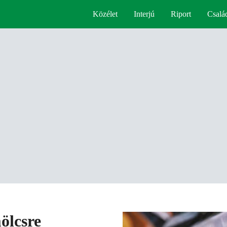
Közélet
Interjú
Riport
Csalá
ölcsre