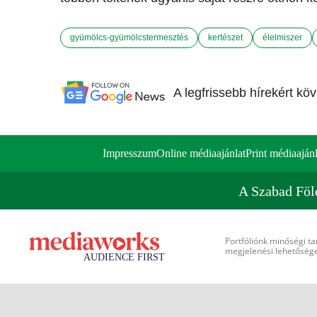
gyümölcs-gyümölcstermesztés
kertészet
élelmiszer
A legfrissebb hírekért kö
Impresszum
Online médiaajánlat
Print médiaajánl
A Szabad Föl
Portfóliónk minőségi ta
megjelenési lehetőséget