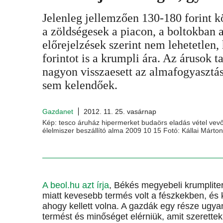
Jelenleg jellemzően 130-180 forint 
a zöldségesek a piacon, a boltokban a
előrejelzések szerint nem lehetetlen,
forintot is a krumpli ára. Az árusok t
nagyon visszaesett az almafogyasztá
sem kelendőek.
Gazdanet
2012. 11. 25. vasárnap
Kép: tesco áruház hipermerket budaörs eladás vétel ve
élelmiszer beszállító alma 2009 10 15 Fotó: Kállai Márton
A beol.hu azt írja
, Békés megyebeli krumplite
miatt kevesebb termés volt a fészkekben, és 
ahogy kellett volna. A gazdák egy része ugyan 
termést és minőséget elérniük, amit szerettek