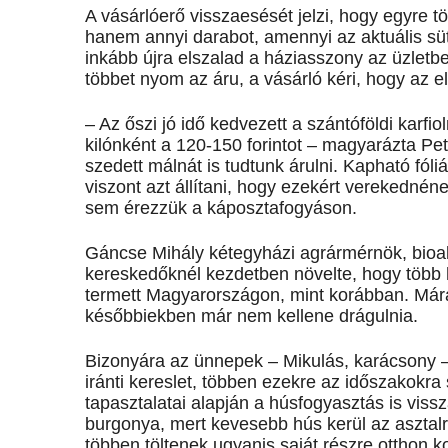
A vásárlóerő visszaesését jelzi, hogy egyre 
hanem annyi darabot, amennyi az aktuális süt
inkább újra elszalad a háziasszony az üzletbe 
többet nyom az áru, a vásárló kéri, hogy az ela
– Az őszi jó idő kedvezett a szántóföldi karf
kilónként a 120-150 forintot – magyarázta Pe
szedett málnát is tudtunk árulni. Kapható fóli
viszont azt állítani, hogy ezekért verekednén
sem érezzük a káposztafogyáson.
Gáncse Mihály kétegyházi agrármérnök, bioa
kereskedőknél kezdetben növelte, hogy több 
termett Magyarországon, mint korábban. Mára 
későbbiekben már nem kellene drágulnia.
Bizonyára az ünnepek – Mikulás, karácsony 
iránti kereslet, többen ezekre az időszakokra
tapasztalatai alapján a húsfogyasztás is viss
burgonya, mert kevesebb hús kerül az asztalr
többen töltenek ugyanis saját részre otthon k