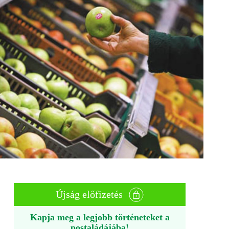
Újság előfizetés
Kapja meg a legjobb történeteket a
postaládájába!