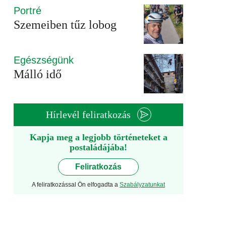
Portré
Szemeiben tűz lobog
Egészségünk
Málló idő
Hírlevél feliratkozás
Kapja meg a legjobb történeteket a
postaládájába!
Feliratkozás
A feliratkozással Ön elfogadta a
Szabályzatunkat