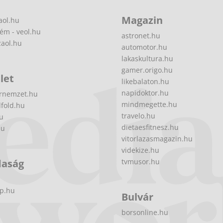
Magazin
aol.hu
ém - veol.hu
astronet.hu
zaol.hu
automotor.hu
lakaskultura.hu
gamer.origo.hu
let
likebalaton.hu
napidoktor.hu
rnemzet.hu
mindmegette.hu
fold.hu
travelo.hu
hu
dietaesfitnesz.hu
hu
vitorlazasmagazin.hu
videkize.hu
daság
tvmusor.hu
p.hu
Bulvár
borsonline.hu