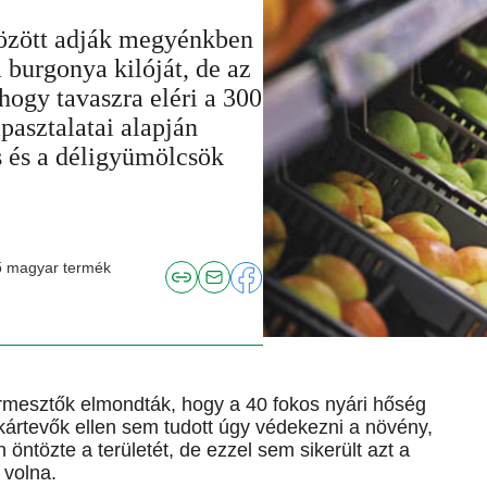
között adják megyénkben
 burgonya kilóját, de az
 hogy tavaszra eléri a 300
apasztalatai alapján
s és a déligyümölcsök
vő magyar termék
rmesztők elmondták, hogy a 40 fokos nyári hőség
kártevők ellen sem tudott úgy védekezni a növény,
öntözte a területét, de ezzel sem sikerült azt a
 volna.