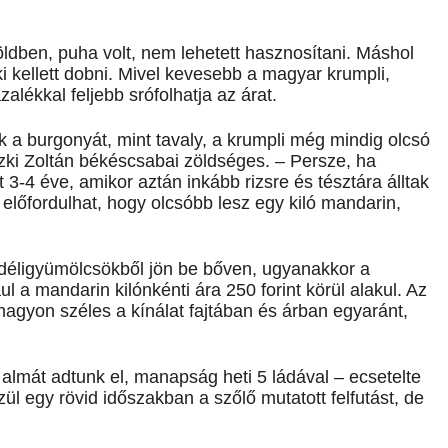
ldben, puha volt, nem lehetett hasznosítani. Máshol
 kellett dobni. Mivel kevesebb a magyar krumpli,
zalékkal feljebb srófolhatja az árat.
k a burgonyát, mint tavaly, a krumpli még mindig olcsó
zki Zoltán békéscsabai zöldséges. – Persze, ha
 3-4 éve, amikor aztán inkább rizsre és tésztára álltak
 előfordulhat, hogy olcsóbb lesz egy kiló mandarin,
a déligyümölcsökből jön be bőven, ugyanakkor a
l a mandarin kilónkénti ára 250 forint körül alakul. Az
nagyon széles a kínálat fajtában és árban egyaránt,
almát adtunk el, manapság heti 5 ládával – ecsetelte
l egy rövid időszakban a szőlő mutatott felfutást, de