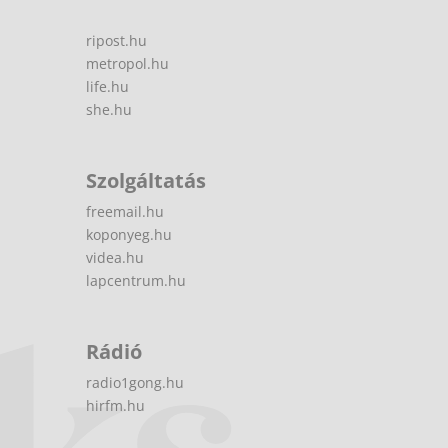
ripost.hu
metropol.hu
life.hu
she.hu
Szolgáltatás
freemail.hu
koponyeg.hu
videa.hu
lapcentrum.hu
Rádió
radio1gong.hu
hirfm.hu