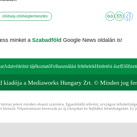
zöldség-zöldségtermesztés
vess minket a
Szabadföld
Google News oldalán is!
at
Adatvédelmi tájékoztató
Felhasználási feltételek
Hirdetési ászf
Előfizet
d kiadója a Mediaworks Hungary Zrt. © Minden jog fen
rtalmat jelent minden olvasó számára. Egyedülálló elérést, országos lefedettsége
 biztosít. Folyamatosan keressük az új irányokat és fejlődési lehetőségeket. Ez j