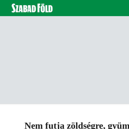
Nem futja zöldségre, gyüm