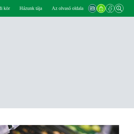
di kör
Házunk tája
Az olvasó oldala