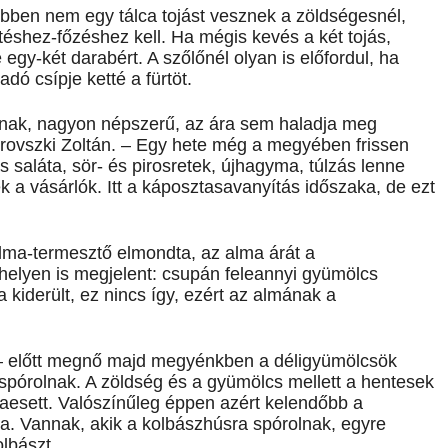
többen nem egy tálca tojást vesznek a zöldségesnél,
éshez-főzéshez kell. Ha mégis kevés a két tojás,
egy-két darabért. A szőlőnél olyan is előfordul, ha
dó csípje ketté a fürtöt.
iolnak, nagyon népszerű, az ára sem haladja meg
trovszki Zoltán. – Egy hete még a megyében frissen
ás saláta, sör- és pirosretek, újhagyma, túlzás lenne
ek a vásárlók. Itt a káposztasavanyítás időszaka, de ezt
lma-termesztő elmondta, az alma árát a
helyen is megjelent: csupán feleannyi gyümölcs
kiderült, ez nincs így, ezért az almának a
– előtt megnő majd megyénkben a déligyümölcsök
 spórolnak. A zöldség és a gyümölcs mellett a hentesek
zaesett. Valószínűleg éppen azért kelendőbb a
a. Vannak, akik a kolbászhúsra spórolnak, egyre
olbászt.