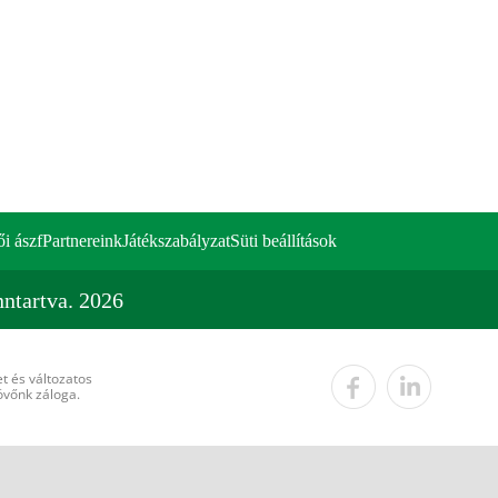
ői ászf
Partnereink
Játékszabályzat
Süti beállítások
ntartva. 2026
t és változatos
övőnk záloga.