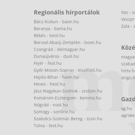
Regionális hírportálok
Vas - v
Veszpr
Bács-Kiskun - baon.hu
Zala - 
Baranya - bama.hu
Békés - beol.hu
Borsod-Abaúj-Zemplén - boon.hu
Közé
Csongrád - delmagyar.hu
Dunaújváros - duol.hu
magya
Fejér - feol.hu
szabad
Győr-Moson-Sopron - kisalfold.hu
hirtv.
Hajdú-Bihar - haon.hu
origo.
Heves - heol.hu
Jász-Nagykun-Szolnok - szoljon.hu
Komárom-Esztergom - kemma.hu
Gaz
Nógrád - nool.hu
vg.hu
Somogy - sonline.hu
agroke
Szabolcs-Szatmár-Bereg - szon.hu
Tolna - teol.hu