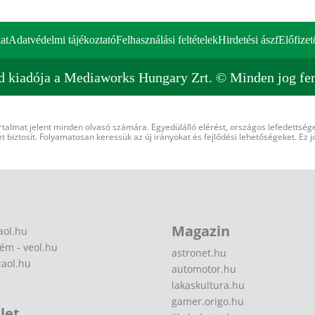
at
Adatvédelmi tájékoztató
Felhasználási feltételek
Hirdetési ászf
Előfizet
d kiadója a Mediaworks Hungary Zrt. © Minden jog fen
rtalmat jelent minden olvasó számára. Egyedülálló elérést, országos lefedettsége
 biztosít. Folyamatosan keressük az új irányokat és fejlődési lehetőségeket. Ez j
Magazin
aol.hu
ém - veol.hu
astronet.hu
zaol.hu
automotor.hu
lakaskultura.hu
gamer.origo.hu
let