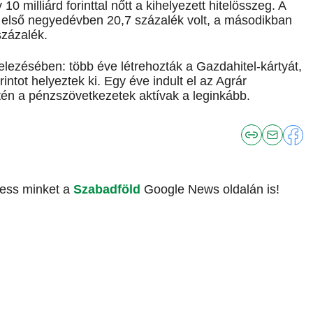
 milliárd forinttal nőtt a kihelyezett hitelösszeg. A
z első negyedévben 20,7 százalék volt, a másodikban
százalék.
elezésében: több éve létrehozták a Gazdahitel-kártyát,
intot helyeztek ki. Egy éve indult el az Agrár
tén a pénzszövetkezetek aktívak a leginkább.
vess minket a
Szabadföld
Google News oldalán is!