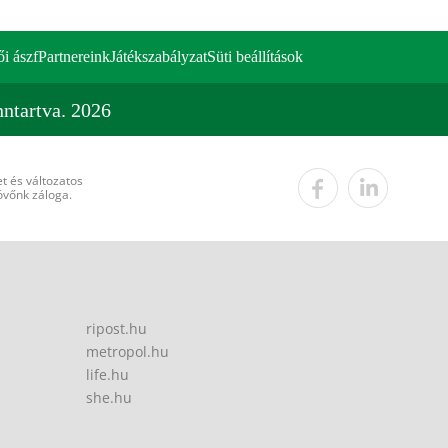
ői ászf
Partnereink
Játékszabályzat
Süti beállítások
ntartva. 2026
t és változatos
övőnk záloga.
ripost.hu
metropol.hu
life.hu
she.hu