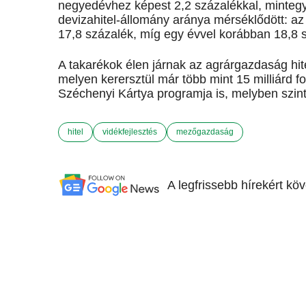
negyedévhez képest 2,2 százalékkal, mintegy 10
devizahitel-állomány aránya mérséklődött: a
17,8 százalék, míg egy évvel korábban 18,8 
A takarékok élen járnak az agrárgazdaság hit
melyen kerersztül már több mint 15 milliárd for
Széchenyi Kártya programja is, melyben szin
hitel
vidékfejlesztés
mezőgazdaság
A legfrissebb hírekért kö