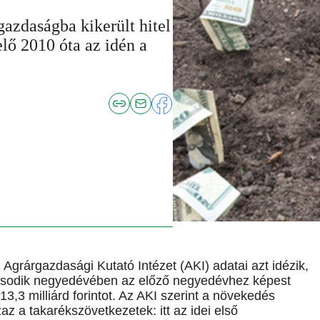
azdaságba kikerült hitel
lő 2010 óta az idén a
 Agrárgazdasági Kutató Intézet (AKI) adatai azt idézik,
második negyedévében az előző negyedévhez képest
 313,3 milliárd forintot. Az AKI szerint a növekedés
zaz a takarékszövetkezetek: itt az idei első