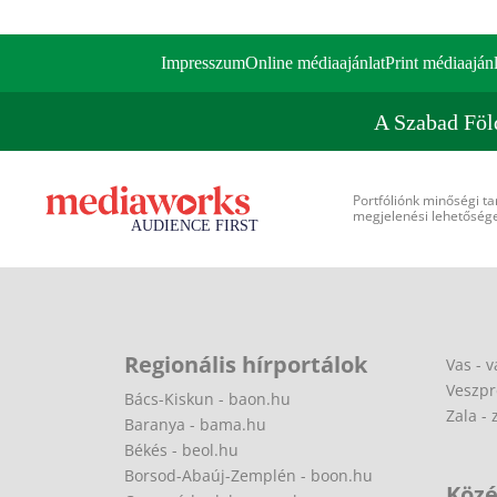
Impresszum
Online médiaajánlat
Print médiaajánl
A Szabad Föl
Portfóliónk minőségi ta
megjelenési lehetőséget
Regionális hírportálok
Vas - v
Veszpr
Bács-Kiskun - baon.hu
Zala - 
Baranya - bama.hu
Békés - beol.hu
Borsod-Abaúj-Zemplén - boon.hu
Közé