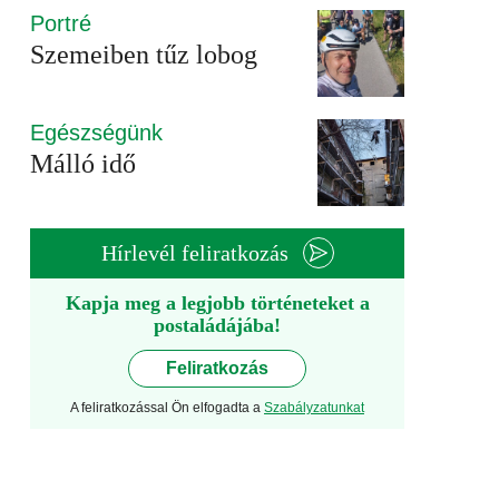
Portré
Szemeiben tűz lobog
Egészségünk
Málló idő
Hírlevél feliratkozás
Kapja meg a legjobb történeteket a
postaládájába!
Feliratkozás
A feliratkozással Ön elfogadta a
Szabályzatunkat