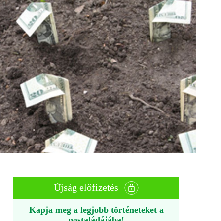
Újság előfizetés
Kapja meg a legjobb történeteket a
postaládájába!