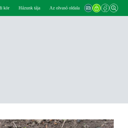
di kör
Házunk tája
Az olvasó oldala