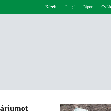
Közélet
Interjú
Riport
Csalá
ráriumot