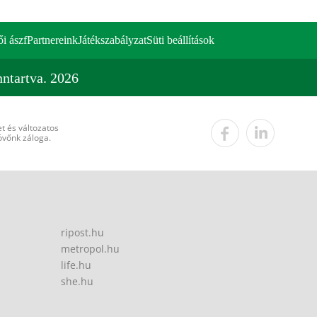
ői ászf
Partnereink
Játékszabályzat
Süti beállítások
ntartva. 2026
t és változatos
övőnk záloga.
ripost.hu
metropol.hu
life.hu
she.hu