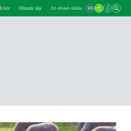
di kör
Házunk tája
Az olvasó oldala