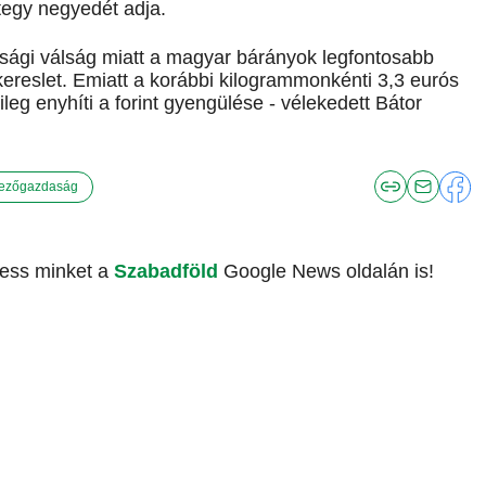
tegy negyedét adja.
asági válság miatt a magyar bárányok legfontosabb
ereslet. Emiatt a korábbi kilogrammonkénti 3,3 eurós
leg enyhíti a forint gyengülése - vélekedett Bátor
ezőgazdaság
vess minket a
Szabadföld
Google News oldalán is!