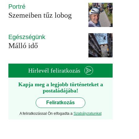
Portré
Szemeiben tűz lobog
Egészségünk
Málló idő
Hírlevél feliratkozás
Kapja meg a legjobb történeteket a
postaládájába!
Feliratkozás
A feliratkozással Ön elfogadta a
Szabályzatunkat