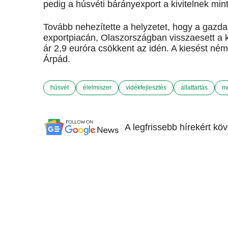
pedig a húsvéti bárányexport a kivitelnek min
Tovább nehezítette a helyzetet, hogy a gazd
exportpiacán, Olaszországban visszaesett a k
ár 2,9 euróra csökkent az idén. A kiesést némi
Árpád.
húsvét
élelmiszer
vidékfejlesztés
állattartás
m
A legfrissebb hírekért kö