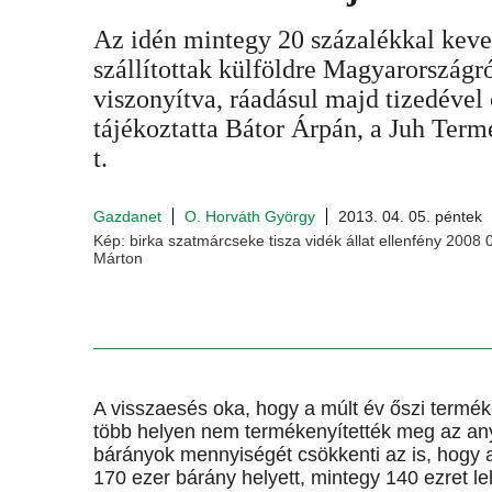
Az idén mintegy 20 százalékkal keve
szállítottak külföldre Magyarországr
viszonyítva, ráadásul majd tizedével 
tájékoztatta Bátor Árpán, a Juh Ter
t.
Gazdanet
O. Horváth György
2013. 04. 05. péntek
Kép: birka szatmárcseke tisza vidék állat ellenfény 2008 0
Márton
A visszaesés oka, hogy a múlt év őszi termé
több helyen nem termékenyítették meg az anya
bárányok mennyiségét csökkenti az is, hogy 
170 ezer bárány helyett, mintegy 140 ezret le