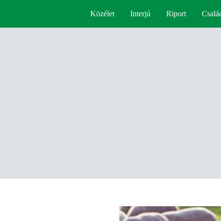
Közélet
Interjú
Riport
Csalá