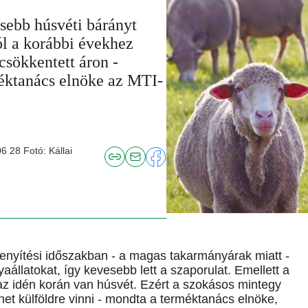
sebb húsvéti bárányt
ól a korábbi évekhez
csökkentett áron -
méktanács elnöke az MTI-
6 28 Fotó: Kállai
kenyítési időszakban - a magas takarmányárak miatt -
állatokat, így kevesebb lett a szaporulat. Emellett a
az idén korán van húsvét. Ezért a szokásos mintegy
het külföldre vinni - mondta a terméktanács elnöke,