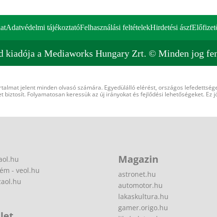
at
Adatvédelmi tájékoztató
Felhasználási feltételek
Hirdetési ászf
Előfizet
d kiadója a Mediaworks Hungary Zrt. © Minden jog fen
rtalmat jelent minden olvasó számára. Egyedülálló elérést, országos lefedettsége
 biztosít. Folyamatosan keressük az új irányokat és fejlődési lehetőségeket. Ez j
Magazin
aol.hu
ém - veol.hu
astronet.hu
zaol.hu
automotor.hu
lakaskultura.hu
gamer.origo.hu
let