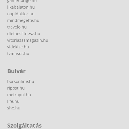
gamer.origo.hu
likebalaton.hu
napidoktor.hu
mindmegette.hu
travelo.hu
dietaesfitnesz.hu
vitorlazasmagazin.hu
videkize.hu
tvmusor.hu
Bulvár
borsonline.hu
ripost.hu
metropol.hu
life.hu
she.hu
Szolgáltatás