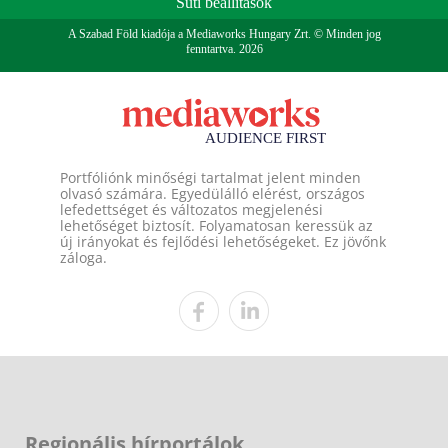
Süti beállítások
A Szabad Föld kiadója a Mediaworks Hungary Zrt. © Minden jog
fenntartva. 2026
Portfóliónk minőségi tartalmat jelent minden
olvasó számára. Egyedülálló elérést, országos
lefedettséget és változatos megjelenési
lehetőséget biztosít. Folyamatosan keressük az
új irányokat és fejlődési lehetőségeket. Ez jövőnk
záloga.
Regionális hírportálok