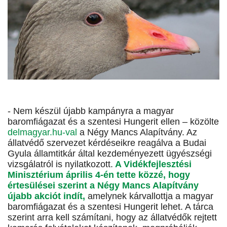
- Nem készül újabb kampányra a magyar
baromfiágazat és a szentesi Hungerit ellen – közölte
delmagyar.hu-val
a Négy Mancs Alapítvány. Az
állatvédő szervezet kérdéseikre reagálva a Budai
Gyula államtitkár által kezdeményezett ügyészségi
vizsgálatról is nyilatkozott.
A Vidékfejlesztési
Minisztérium április 4-én tette közzé, hogy
értesülései szerint a Négy Mancs Alapítvány
újabb akciót indít,
amelynek kárvallottja a magyar
baromfiágazat és a szentesi Hungerit lehet. A tárca
szerint arra kell számítani, hogy az állatvédők rejtett