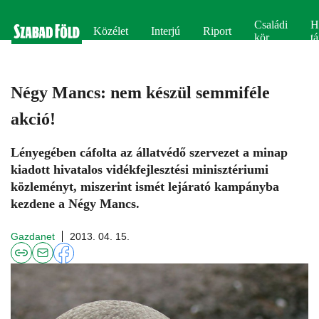
Családi
H
Közélet
Interjú
Riport
kör
tá
Négy Mancs: nem készül semmiféle
akció!
Lényegében cáfolta az állatvédő szervezet a minap
kiadott hivatalos vidékfejlesztési minisztériumi
közleményt, miszerint ismét lejárató kampányba
kezdene a Négy Mancs.
Gazdanet
2013. 04. 15.