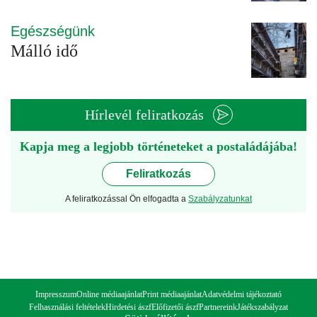
Egészségünk
Málló idő
Hírlevél feliratkozás
Kapja meg a legjobb történeteket a postaládájába!
Feliratkozás
A feliratkozással Ön elfogadta a
Szabályzatunkat
Impresszum
Online médiaajánlat
Print médiaajánlat
Adatvédelmi tájékoztató
Felhasználási feltételek
Hirdetési ászf
Előfizetői ászf
Partnereink
Játékszabályzat