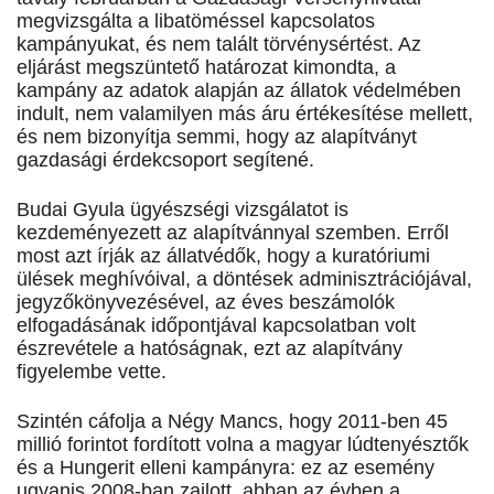
megvizsgálta a libatöméssel kapcsolatos
kampányukat, és nem talált törvénysértést. Az
eljárást megszüntető határozat kimondta, a
kampány az adatok alapján az állatok védelmében
indult, nem valamilyen más áru értékesítése mellett,
és nem bizonyítja semmi, hogy az alapítványt
gazdasági érdekcsoport segítené.
Budai Gyula ügyészségi vizsgálatot is
kezdeményezett az alapítvánnyal szemben. Erről
most azt írják az állatvédők, hogy a kuratóriumi
ülések meghívóival, a döntések adminisztrációjával,
jegyzőkönyvezésével, az éves beszámolók
elfogadásának időpontjával kapcsolatban volt
észrevétele a hatóságnak, ezt az alapítvány
figyelembe vette.
Szintén cáfolja a Négy Mancs, hogy 2011-ben 45
millió forintot fordított volna a magyar lúdtenyésztők
és a Hungerit elleni kampányra: ez az esemény
ugyanis 2008-ban zajlott, abban az évben a