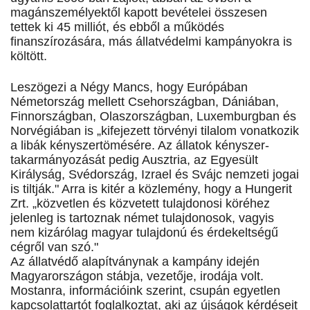
magánszemélyektől kapott bevételei összesen
tettek ki 45 milliót, és ebből a működés
finanszírozására, más állatvédelmi kampányokra is
költött.
Leszögezi a Négy Mancs, hogy Európában
Németország mellett Csehországban, Dániában,
Finnországban, Olaszországban, Luxemburgban és
Norvégiában is „kifejezett törvényi tilalom vonatkozik
a libák kényszertömésére. Az állatok kényszer-
takarmányozását pedig Ausztria, az Egyesült
Királyság, Svédország, Izrael és Svájc nemzeti jogai
is tiltják." Arra is kitér a közlemény, hogy a Hungerit
Zrt. „közvetlen és közvetett tulajdonosi köréhez
jelenleg is tartoznak német tulajdonosok, vagyis
nem kizárólag magyar tulajdonú és érdekeltségű
cégről van szó."
Az állatvédő alapítványnak a kampány idején
Magyarországon stábja, vezetője, irodája volt.
Mostanra, információink szerint, csupán egyetlen
kapcsolattartót foglalkoztat, aki az újságok kérdéseit