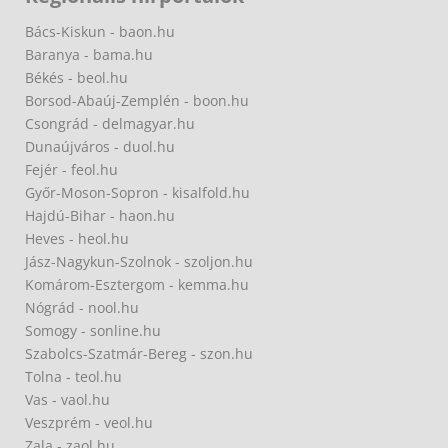
Bács-Kiskun - baon.hu
Baranya - bama.hu
Békés - beol.hu
Borsod-Abaúj-Zemplén - boon.hu
Csongrád - delmagyar.hu
Dunaújváros - duol.hu
Fejér - feol.hu
Győr-Moson-Sopron - kisalfold.hu
Hajdú-Bihar - haon.hu
Heves - heol.hu
Jász-Nagykun-Szolnok - szoljon.hu
Komárom-Esztergom - kemma.hu
Nógrád - nool.hu
Somogy - sonline.hu
Szabolcs-Szatmár-Bereg - szon.hu
Tolna - teol.hu
Vas - vaol.hu
Veszprém - veol.hu
Zala - zaol.hu