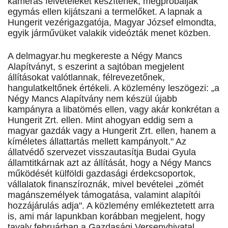
kamerás felvételeket készítenek, megpróbálják
egymás ellen kijátszani a termelőket. A lapnak a
Hungerit vezérigazgatója, Magyar József elmondta,
egyik járművüket valakik videózták menet közben.
A delmagyar.hu megkereste a Négy Mancs
Alapítványt, s eszerint a sajtóban megjelent
állításokat valótlannak, félrevezetőnek,
hangulatkeltőnek értékeli. A közlemény leszögezi: „a
Négy Mancs Alapítvány nem készül újabb
kampányra a libatömés ellen, vagy akár konkrétan a
Hungerit Zrt. ellen. Mint ahogyan eddig sem a
magyar gazdák vagy a Hungerit Zrt. ellen, hanem a
kíméletes állattartás mellett kampányolt." Az
állatvédő szervezet visszautasítja Budai Gyula
államtitkárnak azt az állítását, hogy a Négy Mancs
működését külföldi gazdasági érdekcsoportok,
vállalatok finanszíroznák, mivel bevételei „zömét
magánszemélyek támogatása, valamint alapítói
hozzájárulás adja". A közlemény emlékeztetett arra
is, ami már lapunkban korábban megjelent, hogy
tavaly februárban a Gazdasági Versenyhivatal