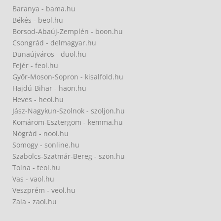
Baranya - bama.hu
Békés - beol.hu
Borsod-Abaúj-Zemplén - boon.hu
Csongrád - delmagyar.hu
Dunaújváros - duol.hu
Fejér - feol.hu
Győr-Moson-Sopron - kisalfold.hu
Hajdú-Bihar - haon.hu
Heves - heol.hu
Jász-Nagykun-Szolnok - szoljon.hu
Komárom-Esztergom - kemma.hu
Nógrád - nool.hu
Somogy - sonline.hu
Szabolcs-Szatmár-Bereg - szon.hu
Tolna - teol.hu
Vas - vaol.hu
Veszprém - veol.hu
Zala - zaol.hu