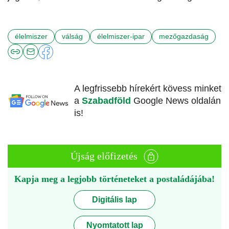
élelmiszer
válság
élelmiszer-ipar
mezőgazdaság
A legfrissebb hírekért kövess minket
a
Szabadföld
Google News oldalán
is!
Újság előfizetés
Kapja meg a legjobb történeteket a postaládájába!
Digitális lap
Nyomtatott lap