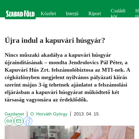
Családi
H
Közélet
Interjú
Riport
kör
tá
Újra indul a kapuvári húsgyár?
Nincs műszaki akadálya a kapuvári húsgyár
újraindításának – mondta Jendrolovics Pál Péter, a
Kapuvári Hús Zrt. felszámolóbiztosa az MTI-nek. A
cégközlönyben megjelent nyilvános pályázati kiírás
szerint május 3-ig tehetnek ajánlatot a felszámolási
eljárásban a kapuvári húsgyárat működtető két
társaság vagyonára az érdeklődők.
Gazdanet
O. Horváth György
2013. 04. 15.