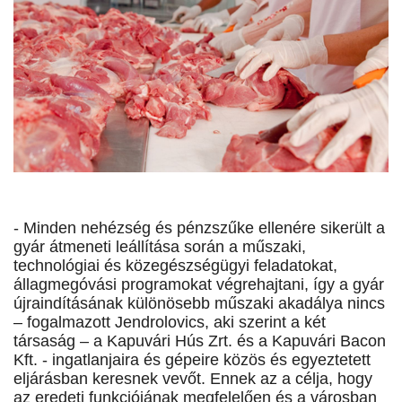
- Minden nehézség és pénzszűke ellenére sikerült a
gyár átmeneti leállítása során a műszaki,
technológiai és közegészségügyi feladatokat,
állagmegóvási programokat végrehajtani, így a gyár
újraindításának különösebb műszaki akadálya nincs
– fogalmazott Jendrolovics, aki szerint a két
társaság – a Kapuvári Hús Zrt. és a Kapuvári Bacon
Kft. - ingatlanjaira és gépeire közös és egyeztetett
eljárásban keresnek vevőt. Ennek az a célja, hogy
az eredeti funkciójának megfelelően és a városban