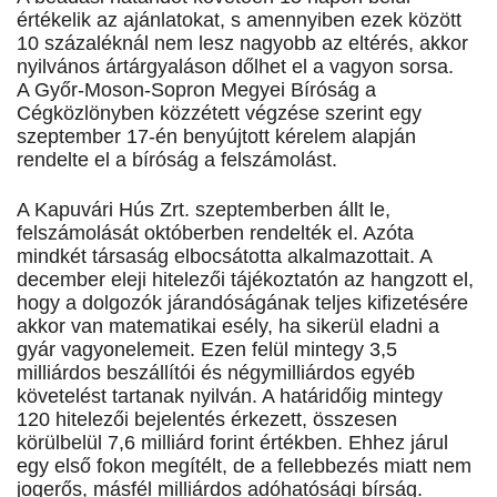
értékelik az ajánlatokat, s amennyiben ezek között
10 százaléknál nem lesz nagyobb az eltérés, akkor
nyilvános ártárgyaláson dőlhet el a vagyon sorsa.
A Győr-Moson-Sopron Megyei Bíróság a
Cégközlönyben közzétett végzése szerint egy
szeptember 17-én benyújtott kérelem alapján
rendelte el a bíróság a felszámolást.
A Kapuvári Hús Zrt. szeptemberben állt le,
felszámolását októberben rendelték el. Azóta
mindkét társaság elbocsátotta alkalmazottait. A
december eleji hitelezői tájékoztatón az hangzott el,
hogy a dolgozók járandóságának teljes kifizetésére
akkor van matematikai esély, ha sikerül eladni a
gyár vagyonelemeit. Ezen felül mintegy 3,5
milliárdos beszállítói és négymilliárdos egyéb
követelést tartanak nyilván. A határidőig mintegy
120 hitelezői bejelentés érkezett, összesen
körülbelül 7,6 milliárd forint értékben. Ehhez járul
egy első fokon megítélt, de a fellebbezés miatt nem
jogerős, másfél milliárdos adóhatósági bírság.