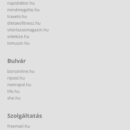
napidoktor.hu
mindmegette.hu
travelo.hu
dietaesfitnesz.hu
vitorlazasmagazin.hu
videkize.hu
tvmusor.hu
Bulvár
borsonline.hu
ripost.hu
metropol.hu
life.hu
she.hu
Szolgáltatás
freemail.hu