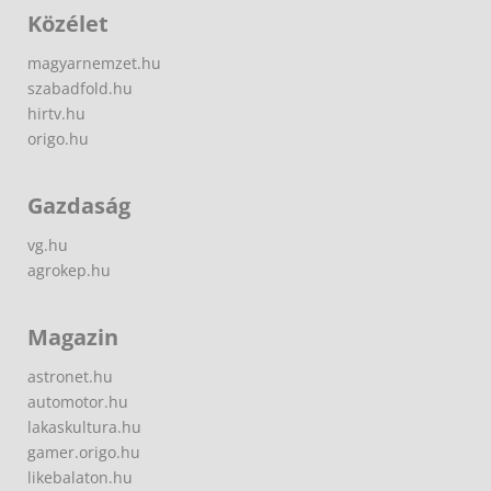
Közélet
magyarnemzet.hu
szabadfold.hu
hirtv.hu
origo.hu
Gazdaság
vg.hu
agrokep.hu
Magazin
astronet.hu
automotor.hu
lakaskultura.hu
gamer.origo.hu
likebalaton.hu