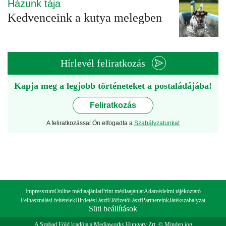
Házunk tája
Kedvenceink a kutya melegben
Hírlevél feliratkozás
Kapja meg a legjobb történeteket a postaládájába!
Feliratkozás
A feliratkozással Ön elfogadta a
Szabályzatunkat
Impresszum
Online médiaajánlat
Print médiaajánlat
Adatvédelmi tájékoztató
Felhasználási feltételek
Hirdetési ászf
Előfizetői ászf
Partnereink
Játékszabályzat
Süti beállítások
A Szabad Föld kiadója a Mediaworks Hungary Zrt. © Minden jog