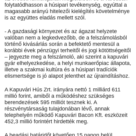
folytatódhasson a húsipari tevékenység, egyúttal a
magasabb arányú hitelezői kielégítés követelménye
is az együttes eladás mellett szól.
- A gazdasági környezet és az ágazat helyzete
valóban nem a legkedvezőbb, de a felszámolásból
történő kivásárlás során a befektető mentesül a
korábbi évek pénzügyi terheitől és jogi kötöttségeitől
– jegyezte meg a felszámoló, aki szerint a kapuvári
gyár elhelyezkedése, a helyi munkaerőpiac állapota,
illetve a szakmai kultúra és a húsipari tradíciók
elismertsége is jó alapot jelenthet az újraindításhoz.
A Kapuvári Hús Zrt. irányára nettó 1 milliárd 611
millió forint, amiből a működéshez szükséges
berendezések 595 milliót tesznek ki. A
részvénytársaság tulajdonában lévő, annak
telephelyén működő Kapuvári Bacon Kft. eszközeit
452,3 millió forintért hirdették meg.
A beadási határidőt követően 15 napon belül