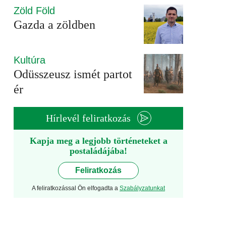
Zöld Föld
Gazda a zöldben
Kultúra
Odüsszeusz ismét partot
ér
Hírlevél feliratkozás
Kapja meg a legjobb történeteket a
postaládájába!
Feliratkozás
A feliratkozással Ön elfogadta a
Szabályzatunkat