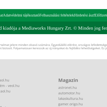
at
Adatvédelmi tájékoztató
Felhasználási feltételek
Hirdetési ászf
Előfizet
d kiadója a Mediaworks Hungary Zrt. © Minden jog fen
rtalmat jelent minden olvasó számára. Egyedülálló elérést, országos lefedettsége
 biztosít. Folyamatosan keressük az új irányokat és fejlődési lehetőségeket. Ez j
Magazin
aol.hu
ém - veol.hu
astronet.hu
zaol.hu
automotor.hu
lakaskultura.hu
gamer.origo.hu