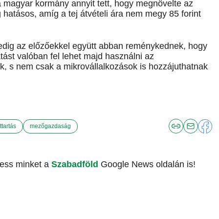
y a magyar kormány annyit tett, hogy megnövelte az
hatásos, amíg a tej átvételi ára nem megy 85 forint
 pedig az előzőekkel együtt abban reménykednek, hogy
tást valóban fel lehet majd használni az
k, s nem csak a mikrovállalkozások is hozzájuthatnak
ttartás
mezőgazdaság
vess minket a
Szabadföld
Google News oldalán is!