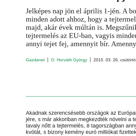
Jelképes nap jön el április 1-jén. A b
minden adott ahhoz, hogy a tejtermel
majd, akár évek múltán is. Megszűni
tejtermelés az EU-ban, vagyis minden
annyi tejet fej, amennyit bír. Amenny
Gazdanet
O. Horváth György
2015. 03. 26. csütörtö
Akadnak szerencsésebb országok az Európai U
jére, s már akkoriban megkezdték növelni a 
tavaly nőtt a tejtermelés, 8 tagországban an
kvótát, s bizony kemény euró milliókat fizette