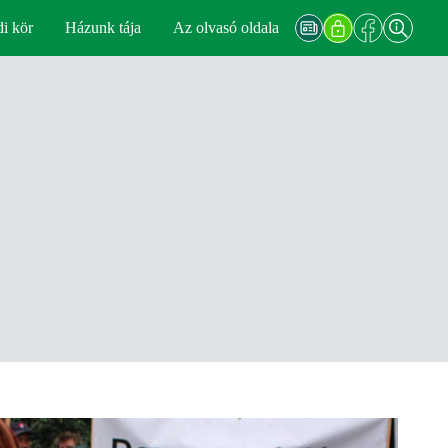
di kör
Házunk tája
Az olvasó oldala