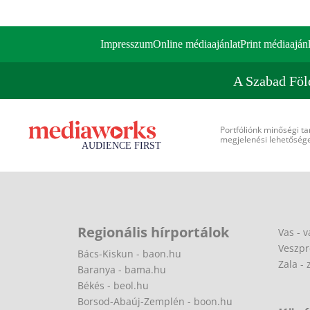
Impresszum
Online médiaajánlat
Print médiaajánl
A Szabad Föl
Portfóliónk minőségi ta
megjelenési lehetőséget
Regionális hírportálok
Vas - v
Veszpr
Bács-Kiskun - baon.hu
Zala - 
Baranya - bama.hu
Békés - beol.hu
Borsod-Abaúj-Zemplén - boon.hu