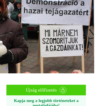
Újság előfizetés
Kapja meg a legjobb történeteket a
postaládájába!