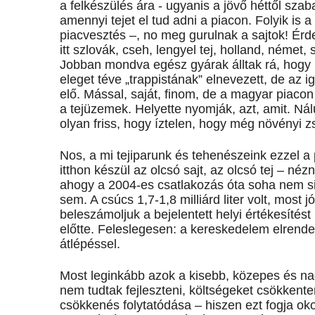
a felkészülés ára - ugyanis a jövő héttől sza
amennyi tejet el tud adni a piacon. Folyik is 
piacvesztés –, no meg gurulnak a sajtok! Ér
itt szlovák, cseh, lengyel tej, holland, német,
Jobban mondva egész gyárak álltak rá, hog
eleget téve „trappistának” elnevezett, de az i
elő. Mással, saját, finom, de a magyar piacon
a tejüzemek. Helyette nyomják, azt, amit. Nál
olyan friss, hogy íztelen, hogy még növényi 
Nos, a mi tejiparunk és tehenészeink ezzel 
itthon készül az olcsó sajt, az olcsó tej – n
ahogy a 2004-es csatlakozás óta soha nem sike
sem. A csúcs 1,7-1,8 milliárd liter volt, most 
beleszámoljuk a bejelentett helyi értékesítést
előtte. Feleslegesen: a kereskedelem elrendez
átlépéssel.
Most leginkább azok a kisebb, közepes és na
nem tudtak fejleszteni, költségeket csökkenten
csökkenés folytatódása – hiszen ezt fogja ok