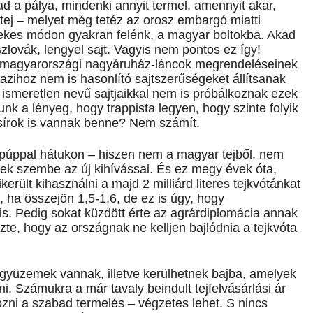
bad a pálya, mindenki annyit termel, amennyit akar,
a tej – melyet még tetéz az orosz embargó miatti
dekes módon gyakran felénk, a magyar boltokba. Akad
 szlovák, lengyel sajt. Vagyis nem pontos ez így!
y magyarországi nagyáruház-láncok megrendeléseinek
gazihoz nem is hasonlító sajtszerűségeket állítsanak
 ismeretlen nevű sajtjaikkal nem is próbálkoznak ezek
unk a lényeg, hogy trappista legyen, hogy szinte folyik
zsírok is vannak benne? Nem számít.
a púppal hátukon – hiszen nem a magyar tejből, nem
éznek szembe az új kihívással. És ez megy évek óta,
rült kihasználni a majd 2 milliárd literes tejkvótánkat
jó, ha összejön 1,5-1,6, de ez is úgy, hogy
 is. Pedig sokat küzdött érte az agrárdiplomácia annak
te, hogy az országnak ne kelljen bajlódnia a tejkvóta
gyüzemek vannak, illetve kerülhetnek bajba, amelyek
i. Számukra a már tavaly beindult tejfelvásárlási ár
ozni a szabad termelés – végzetes lehet. S nincs