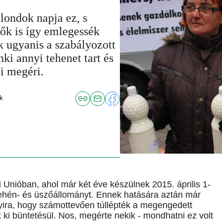
olondok napja ez, s
ők is így emlegessék
k ugyanis a szabályozott
ki annyi tehenet tart és
i megéri.
k
nióban, ahol már két éve készülnek 2015. április 1-
tehén- és üszőállományt. Ennek hatására aztán már
nyira, hogy számottevően túllépték a megengedett
k ki büntetésül. Nos, megérte nekik - mondhatni ez volt