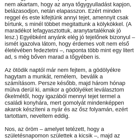
nem akartam, hogy az anya tőgygyulladást kapjon,
belázasodjon, netán elapasszon. Ezért minden
reggel és este kifejtünk annyi tejet, amennyit csak
bírtunk, s minél többet megitattunk a kölykökkel. (A
maradékot lefagyasztottuk, aranytartaléknak jó
lesz.) Egyébként anyánk elég jó tejelőnek bizonyul –
ismét igazolva látom, hogy érdemes volt nem első
életévében fedeztetni –, naponta több mint egy litert
ad, s még bőven marad a tőgyében is.
Az ötödik naptól már nem fejtem, a gödölyékre
hagytam a munkát, remélem, beválik a
számításom. Persze később, majd három hónap
múlva derül ki, amikor a gödölyéket leválasztom
őkelmétől, hogy igazából mennyi tejet termel a
családi konyhára, mert gomolyát mindenképpen
akarok készíteni a nyár és az ősz folyamán, ezért
tartottam, neveltem eddig.
Nos, az öröm – amelyet tetézett, hogy a
születésnapomon születtek a kicsik –, majd az