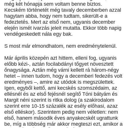
még két hónapja sem voltam benne biztos.
Kecském történetét még tavaly decemberben azzal
hagytam abba, hogy nem tudtam, sikerült-e a
fedeztetés. Mert az első nem, ugyanis december
elején ismét ivarzás jeleit mutatta. Ekkor több napig
vendégeskedett nála egy bak.
S most már elmondhatom, nem eredménytelenül.
Már április közepén azt hittem, elleni fog, ugyanis
előbb kézi-, aztán focilabdányi tőgyet növesztett
őnagysága. Aztán még várni kellett rá három-négy
hetet – innen tudom, hogy a decemberi fedezés volt
eredményes –, amire az utódok is megszülettek.
Igen, egyből kettő, ami kecskés szomszédaim, az
ellésnél és az első fejésnél segítő Tóni bátyám és
Margit néni szerint is ritka dolog (a szakirodalom
szerint erre 10-15 százalék az esély előhasi, azaz
első elléskor). Szerintem pedig nem véletlen: nem
első, hanem második éves anyakecskét ugrattunk
be, míg a többség már akkor megteszi ezt, amikor a