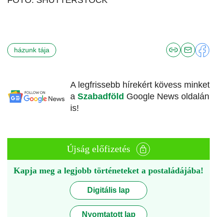
FOTÓ: SHUTTERSTOCK
házunk tája
A legfrissebb hírekért kövess minket
a
Szabadföld
Google News oldalán
is!
Újság előfizetés
Kapja meg a legjobb történeteket a postaládájába!
Digitális lap
Nyomtatott lap