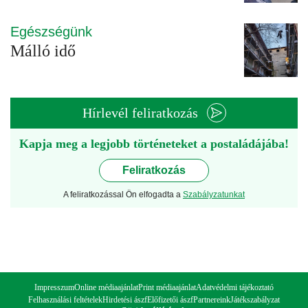
Egészségünk
Málló idő
Hírlevél feliratkozás
Kapja meg a legjobb történeteket a postaládájába!
Feliratkozás
A feliratkozással Ön elfogadta a
Szabályzatunkat
Impresszum
Online médiaajánlat
Print médiaajánlat
Adatvédelmi tájékoztató
Felhasználási feltételek
Hirdetési ászf
Előfizetői ászf
Partnereink
Játékszabályzat