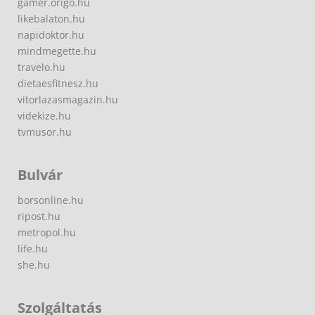
gamer.origo.hu
likebalaton.hu
napidoktor.hu
mindmegette.hu
travelo.hu
dietaesfitnesz.hu
vitorlazasmagazin.hu
videkize.hu
tvmusor.hu
Bulvár
borsonline.hu
ripost.hu
metropol.hu
life.hu
she.hu
Szolgáltatás