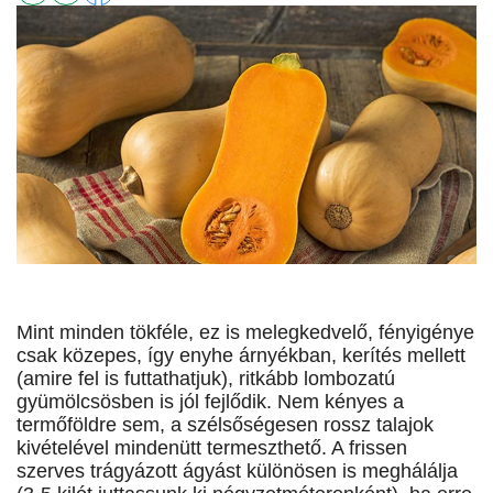
Mint minden tökféle, ez is melegkedvelő, fényigénye
csak közepes, így enyhe árnyékban, kerítés mellett
(amire fel is futtathatjuk), ritkább lombozatú
gyümölcsösben is jól fejlődik. Nem kényes a
termőföldre sem, a szélsőségesen rossz talajok
kivételével mindenütt termeszthető. A frissen
szerves trágyázott ágyást különösen is meghálálja