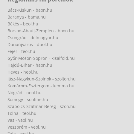
Bács-Kiskun - baon.hu
Baranya - bama.hu
Békés - beol.hu
Borsod-Abaúj-Zemplén - boon.hu
Csongrád - delmagyar.hu
Dunaújváros - duol.hu
Fejér - feol.hu
Győr-Moson-Sopron - kisalfold.hu
Hajdú-Bihar - haon.hu
Heves - heol.hu
Jász-Nagykun-Szolnok - szoljon.hu
Komárom-Esztergom - kemma.hu
Nógrád - nool.hu
Somogy - sonline.hu
Szabolcs-Szatmár-Bereg - szon.hu
Tolna - teol.hu
Vas - vaol.hu
Veszprém - veol.hu
Zala - zaol.hu