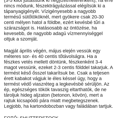
(3-5 kilót juttassunk ki négyzetméterenként), ha erre
nincs módunk, fészektrágyázással elégítsük ki a
tápanyagigényét. Vízigényesebb a nagyobb
termésű sütőtököknél, mert gyökere csak 20-30
centi mélyen hatol a földbe, ezért kevésbé tűri a
szárazságot is. Hatásosabb az öntözése, ha
kevesebb, de nagyobb adagú vízmennyiséggel
oltjuk a szomját.
Magját április végén, május elején vessük egy
méteres sor- és 40 centis tőtávolságra. Ha a
fészkes vetés mellett döntünk, fészkenként 3-4
magot vessünk, ezeket 2-3 centis földdel takarjuk. A
termést késő ősszel takarítsuk be. Csak a teljesen
érett kabakot vágjuk le éles késsel úgy, hogy a
termést védő viaszréteg a legkevésbé sérüljön. Az
ép, egészséges tökök tavaszig eltarthatók, de ne
tároljuk hideg aljzaton (betonon, kövön), mert a
rajtuk kicsapódó pára miatt megbetegszenek.
Legjobb, ha kartondobozban vagy faládában tartjuk.