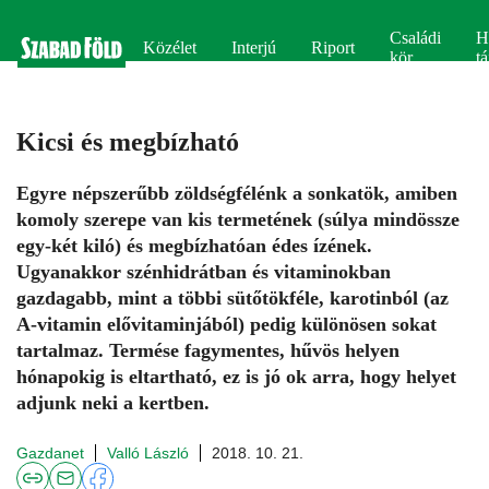
Családi
H
Közélet
Interjú
Riport
kör
tá
Kicsi és megbízható
Egyre népszerűbb zöldségfélénk a sonkatök, amiben
komoly szerepe van kis termetének (súlya mindössze
egy-két kiló) és megbízhatóan édes ízének.
Ugyanakkor szénhidrátban és vitaminokban
gazdagabb, mint a többi sütőtökféle, karotinból (az
A-vitamin elővitaminjából) pedig különösen sokat
tartalmaz. Termése fagymentes, hűvös helyen
hónapokig is eltartható, ez is jó ok arra, hogy helyet
adjunk neki a kertben.
Gazdanet
Valló László
2018. 10. 21.