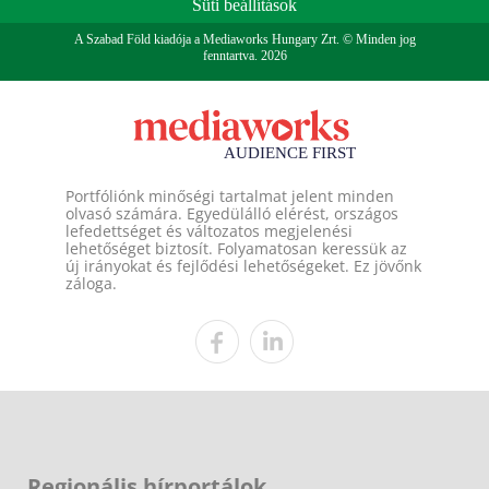
Süti beállítások
A Szabad Föld kiadója a Mediaworks Hungary Zrt. © Minden jog
fenntartva. 2026
Portfóliónk minőségi tartalmat jelent minden
olvasó számára. Egyedülálló elérést, országos
lefedettséget és változatos megjelenési
lehetőséget biztosít. Folyamatosan keressük az
új irányokat és fejlődési lehetőségeket. Ez jövőnk
záloga.
Regionális hírportálok