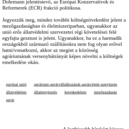
Dohrmann jelentéstevő, az Európai Konzervatívok és
Reformerek (ECR) frakció politikusa.
Jegyezzük meg, mindez további költségnövekedést jelent a
mezőgazdaságban és élelmiszeriparban, ugyanakkor az
unió erős állatvédelmi szervezetei régi követelései felé
egyfajta gesztust is jelent. Ugyanakkor, ha ez a harmadik
országokból származó szállításokra nem fog olyan erővel
hatni/vonatkozni, akkor az megint a közösség
agráriumának versenyhátrányát képes növelni a költségek
emelkedése okán.
európai unió
agrárium-agrárvállalkozások-agrárcégek-nagyüzem
állatvédelem
állattenyésztés
kereskedelem
mezőgazdaság
agrár