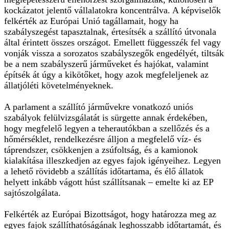
kockázatot jelentő vállalatokra koncentrálva. A képviselők
felkérték az Európai Unió tagállamait, hogy ha
szabályszegést tapasztalnak, értesítsék a szállító útvonala
által érintett összes országot. Emellett függesszék fel vagy
vonják vissza a sorozatos szabályszegők engedélyét, tiltsák
be a nem szabályszerű járműveket és hajókat, valamint
építsék át úgy a kikötőket, hogy azok megfeleljenek az
állatjóléti követelményeknek.
A parlament a szállító járművekre vonatkozó uniós
szabályok felülvizsgálatát is sürgette annak érdekében,
hogy megfelelő legyen a teherautókban a szellőzés és a
hőmérséklet, rendelkezésre álljon a megfelelő víz- és
táprendszer, csökkenjen a zsúfoltság, és a kamionok
kialakítása illeszkedjen az egyes fajok igényeihez. Legyen
a lehető rövidebb a szállítás időtartama, és élő állatok
helyett inkább vágott húst szállítsanak – emelte ki az EP
sajtószolgálata.
Felkérték az Európai Bizottságot, hogy határozza meg az
egyes fajok szállíthatóságának leghosszabb időtartamát, és