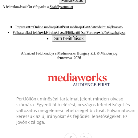
Feliratkozás
A feliratkozással Ön elfogadta a
Szabályzatunkat
Impresszum
Online médiaajánlat
Print médiaajánlat
Adatvédelmi tájékoztató
Felhasználási feltételek
Hirdetési ászf
Előfizetői ászf
Partnereink
Játékszabályzat
Süti beállítások
A Szabad Föld kiadója a Mediaworks Hungary Zrt. © Minden jog
fenntartva. 2026
Portfóliónk minőségi tartalmat jelent minden olvasó
számára. Egyedülálló elérést, országos lefedettséget és
változatos megjelenési lehetőséget biztosít. Folyamatosan
keressük az új irányokat és fejlődési lehetőségeket. Ez
jövőnk záloga.