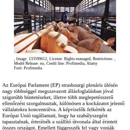
, Image: 133599612, License: Rights-managed, Restrictions: ,
Model Release: no, Credit line: Profimedia, Alamy
Fotó: Profimedia
Az Európai Parlament (EP) strasbourgi plenáris ülésén
nagy többséggel megszavazott állásfoglalásban jóval
szigorúbb büntetéseket, illetve több meglepetésszerű
ellenőrzést szorgalmaztak, különösen a kockázatot jelentő
vállalatokra koncentrálva. A képviselők felkérték az
Európai Unió tagállamait, hogy ha szabályszegést
tapasztalnak, értesítsék a szállító útvonala által érintett
összes országot. Emellett függesszék fel vagy vonják