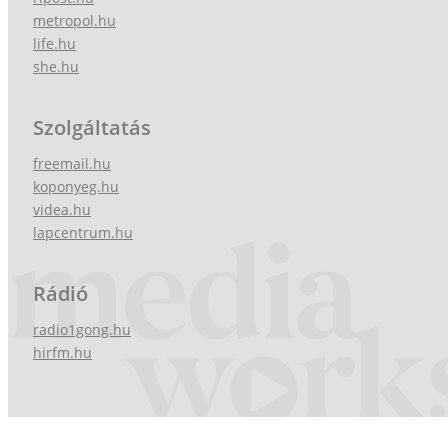
metropol.hu
life.hu
she.hu
Szolgáltatás
freemail.hu
koponyeg.hu
videa.hu
lapcentrum.hu
Rádió
radio1gong.hu
hirfm.hu