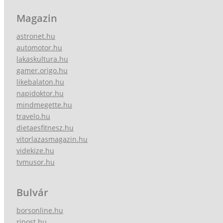
Magazin
astronet.hu
automotor.hu
lakaskultura.hu
gamer.origo.hu
likebalaton.hu
napidoktor.hu
mindmegette.hu
travelo.hu
dietaesfitnesz.hu
vitorlazasmagazin.hu
videkize.hu
tvmusor.hu
Bulvár
borsonline.hu
ripost.hu