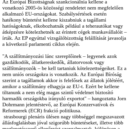
Az Európai Bizottságnak szankcionálnia kellene a
vonatkozó 2005-ös közösségi rendeletet nem megfelelően
alkalmazó EU-országokat. Szabálysértések esetén
hatékony büntetést kellene kiszabniuk a tagállami
hatóságoknak, elkobozhatnák például a teherautókat vagy
átképzésre kötelezhetnék az érintett cégek munkavállalóit –
írták. Az EP egyúttal vizsgálóbizottság felállítását javasolja
a következő parlamenti ciklus elején.
"A szállítmányozási lánc szereplőinek – legyenek azok
gazdálkodók, állatkereskedők, állatorvosok vagy
szállítmányozók – be kell tartaniuk kötelezettségeiket. Ez a
nem uniós országokra is vonatkozik. Az Európai Bíróság
szerint a tagállamok akkor is felelősek az állatok jólétéért,
amikor a szállítmány elhagyja az EU-t. Ezért be kellene
tiltanunk a nem elég magas szintű védelmet biztosító
harmadik országokba irányuló exportot" – hangoztatta Jorn
Dohrmann jelentéstevő, az Európai Konzervatívok és
Reformerek (ECR) frakció politikusa.
strasbourgi plenáris ülésen nagy többséggel megszavazott
állásfoglalásban jóval szigorúbb büntetéseket, illetve több
meglepetésszerű ellenőrzést szorgalmaztak, különösen a