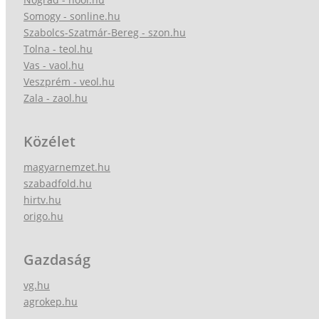
Somogy - sonline.hu
Szabolcs-Szatmár-Bereg - szon.hu
Tolna - teol.hu
Vas - vaol.hu
Veszprém - veol.hu
Zala - zaol.hu
Közélet
magyarnemzet.hu
szabadfold.hu
hirtv.hu
origo.hu
Gazdaság
vg.hu
agrokep.hu