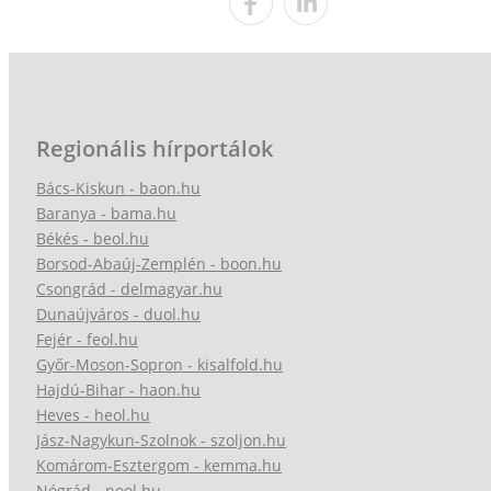
Regionális hírportálok
Bács-Kiskun - baon.hu
Baranya - bama.hu
Békés - beol.hu
Borsod-Abaúj-Zemplén - boon.hu
Csongrád - delmagyar.hu
Dunaújváros - duol.hu
Fejér - feol.hu
Győr-Moson-Sopron - kisalfold.hu
Hajdú-Bihar - haon.hu
Heves - heol.hu
Jász-Nagykun-Szolnok - szoljon.hu
Komárom-Esztergom - kemma.hu
Nógrád - nool.hu