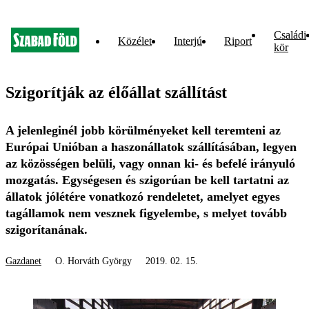
Családi
Közélet
Interjú
Riport
kör
Szigorítják az élőállat szállítást
A jelenleginél jobb körülményeket kell teremteni az
Európai Unióban a haszonállatok szállításában, legyen
az közösségen belüli, vagy onnan ki- és befelé irányuló
mozgatás. Egységesen és szigorúan be kell tartatni az
állatok jólétére vonatkozó rendeletet, amelyet egyes
tagállamok nem vesznek figyelembe, s melyet tovább
szigorítanának.
Gazdanet
O. Horváth György
2019. 02. 15.