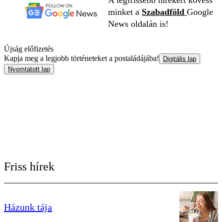
A legfrissebb hírekért kövess
minket a
Szabadföld
Google
News oldalán is!
Újság előfizetés
Kapja meg a legjobb történeteket a postaládájába!
Digitális lap
Nyomtatott lap
Friss hírek
Házunk tája