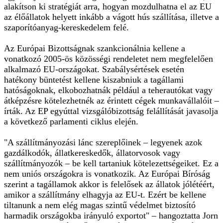
alakítson ki stratégiát arra, hogyan mozdulhatna el az EU
az élőállatok helyett inkább a vágott hús szállítása, illetve a
szaporítóanyag-kereskedelem felé.
Az Európai Bizottságnak szankcionálnia kellene a
vonatkozó 2005-ös közösségi rendeletet nem megfelelően
alkalmazó EU-országokat. Szabálysértések esetén
hatékony büntetést kellene kiszabniuk a tagállami
hatóságoknak, elkobozhatnák például a teherautókat vagy
átképzésre kötelezhetnék az érintett cégek munkavállalóit –
írták. Az EP egyúttal vizsgálóbizottság felállítását javasolja
a következő parlamenti ciklus elején.
"A szállítmányozási lánc szereplőinek – legyenek azok
gazdálkodók, állatkereskedők, állatorvosok vagy
szállítmányozók – be kell tartaniuk kötelezettségeiket. Ez a
nem uniós országokra is vonatkozik. Az Európai Bíróság
szerint a tagállamok akkor is felelősek az állatok jólétéért,
amikor a szállítmány elhagyja az EU-t. Ezért be kellene
tiltanunk a nem elég magas szintű védelmet biztosító
harmadik országokba irányuló exportot" – hangoztatta Jorn