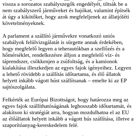
vissza a sorozatos szabályszegők engedélyét, tiltsák be a
nem szabályszerű járműveket és hajókat, valamint építsék
át úgy a kikötőket, hogy azok megfeleljenek az állatjóléti
követelményeknek.
A parlament a szállító járművekre vonatkozó uniós
szabályok felülvizsgálatát is sürgette annak érdekében,
hogy megfelelő legyen a teherautókban a szellőzés és a
hőmérséklet, rendelkezésre álljon a megfelelő víz- és
táprendszer, csökkenjen a zsúfoltság, és a kamionok
kialakítása illeszkedjen az egyes fajok igényeihez. Legyen
a lehető rövidebb a szállítás időtartama, és élő állatok
helyett inkább vágott húst szállítsanak – emelte ki az EP
sajtószolgálata.
Felkérték az Európai Bizottságot, hogy határozza meg az
egyes fajok szállíthatóságának leghosszabb időtartamát, és
alakítson ki stratégiát arra, hogyan mozdulhatna el az EU
az élőállatok helyett inkább a vágott hús szállítása, illetve a
szaporítóanyag-kereskedelem felé.