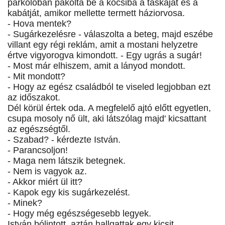
parkolóban pakolta be a kocsiba a táskáját és a
kabátját, amikor mellette termett háziorvosa.
- Hova mentek?
- Sugárkezelésre - válaszolta a beteg, majd eszébe
villant egy régi reklám, amit a mostani helyzetre
értve vigyorogva kimondott. - Egy ugrás a sugár!
- Most már elhiszem, amit a lányod mondott.
- Mit mondott?
- Hogy az egész családból te viseled legjobban ezt
az időszakot.
Dél körül értek oda. A megfelelő ajtó előtt egyetlen,
csupa mosoly nő ült, aki látszólag majd' kicsattant
az egészségtől.
- Szabad? - kérdezte István.
- Parancsoljon!
- Maga nem látszik betegnek.
- Nem is vagyok az.
- Akkor miért ül itt?
- Kapok egy kis sugárkezelést.
- Minek?
- Hogy még egészségesebb legyek.
István bólintott, aztán hallgattak egy kicsit.