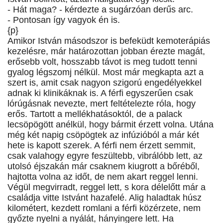
- Hát maga? - kérdezte a sugárzóan derűs arc.
- Pontosan így vagyok én is.
{p}
Amikor István másodszor is befeküdt kemoterápiás
kezelésre, már határozottan jobban érezte magát,
erősebb volt, hosszabb távot is meg tudott tenni
gyalog légszomj nélkül. Most már megkapta azt a
szert is, amit csak nagyon szigorú engedélyekkel
adnak ki klinikáknak is. A férfi egyszerűen csak
lórúgásnak nevezte, mert feltételezte róla, hogy
erős. Tartott a mellékhatásoktól, de a palack
lecsöpögött anélkül, hogy bármit érzett volna. Utána
még két napig csöpögtek az infúzióból a már két
hete is kapott szerek. A férfi nem érzett semmit,
csak valahogy egyre feszültebb, vibrálóbb lett, az
utolsó éjszakán már csaknem kiugrott a bőréből,
hajtotta volna az időt, de nem akart reggel lenni.
Végül megvirradt, reggel lett, s kora délelőtt már a
családja vitte Istvánt hazafelé. Alig haladtak húsz
kilométert, kezdett romlani a férfi közérzete, nem
győzte nyelni a nyálát, hányingere lett. Ha