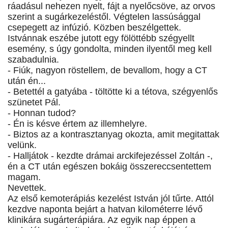
ráadásul nehezen nyelt, fájt a nyelőcsöve, az orvos
szerint a sugárkezeléstől. Végtelen lassúsággal
csepegett az infúzió. Közben beszélgettek.
Istvánnak eszébe jutott egy fölöttébb szégyellt
esemény, s úgy gondolta, minden ilyentől meg kell
szabadulnia.
- Fiúk, nagyon röstellem, de bevallom, hogy a CT
után én...
- Betettél a gatyába - töltötte ki a tétova, szégyenlős
szünetet Pál.
- Honnan tudod?
- Én is késve értem az illemhelyre.
- Biztos az a kontrasztanyag okozta, amit megitattak
velünk.
- Halljátok - kezdte drámai arckifejezéssel Zoltán -,
én a CT után egészen bokáig összereccsentettem
magam.
Nevettek.
Az első kemoterápiás kezelést István jól tűrte. Attól
kezdve naponta bejárt a hatvan kilométerre lévő
klinikára sugárterápiára. Az egyik nap éppen a