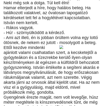
Neki még sok a dolga. Túl kell élni!
Hamar elterjedt a híre, hogy halálos beteg. Ha
találkozott valakivel, az óvatosan tapogatózó
kérdéseket tett fel a hogylétével kapcsolatban.
István nem kertelt.
- Rákos vagyok.
- Hú! - szörnyülködött a kérdező.
- Ami azt illeti, én is jobban örültem volna egy lottó
ötösnek, de nekem ez jutott - mosolygott a beteg.
Ettől kezdve mindenki
ajánlott valami csalhatatlan szert, a kecsketejtől a
gyógyteákon és a tízezrekbe kerülő ilyen-olyan
készítményeken át egészen a külföldről behozatott
gyógyszerekig. István értékelte a segíteni akarás e
látványos megnyilvánulását, de hogy erőszakosan
rátukmáljanak valamit, azt nem szerette. Végig
akarta járni az orvosok által kijelölt utat. Ha az nem
visz el a gyógyulásig, majd eldönti, mivel
próbálkozik még, gondolta.
Gyengének érezte magát, nem volt levegője, húsz
méter megtétele is kínszenvedésnek tűnt, de még