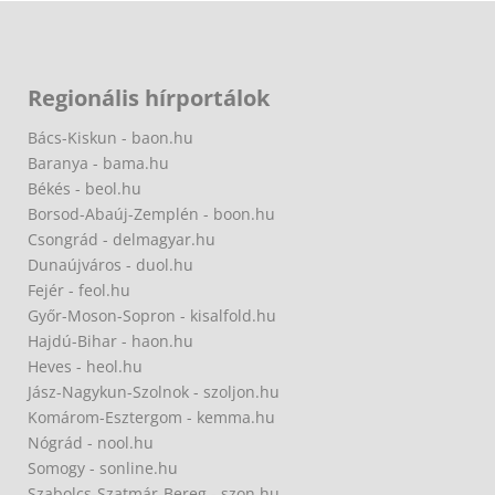
Regionális hírportálok
Bács-Kiskun - baon.hu
Baranya - bama.hu
Békés - beol.hu
Borsod-Abaúj-Zemplén - boon.hu
Csongrád - delmagyar.hu
Dunaújváros - duol.hu
Fejér - feol.hu
Győr-Moson-Sopron - kisalfold.hu
Hajdú-Bihar - haon.hu
Heves - heol.hu
Jász-Nagykun-Szolnok - szoljon.hu
Komárom-Esztergom - kemma.hu
Nógrád - nool.hu
Somogy - sonline.hu
Szabolcs-Szatmár-Bereg - szon.hu