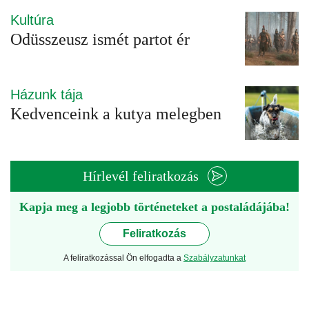
Kultúra
Odüsszeusz ismét partot ér
Házunk tája
Kedvenceink a kutya melegben
Hírlevél feliratkozás
Kapja meg a legjobb történeteket a postaládájába!
Feliratkozás
A feliratkozással Ön elfogadta a
Szabályzatunkat