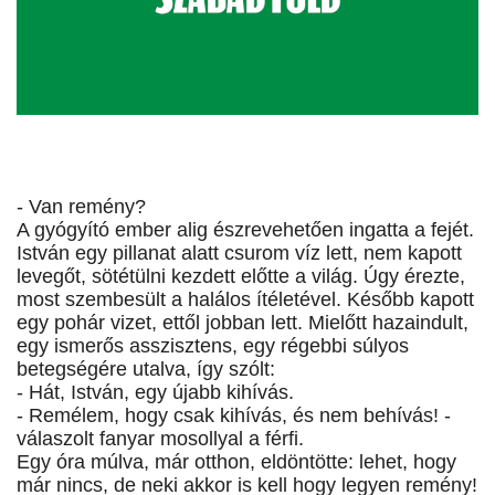
- Van remény?
A gyógyító ember alig észrevehetően ingatta a fejét.
István egy pillanat alatt csurom víz lett, nem kapott
levegőt, sötétülni kezdett előtte a világ. Úgy érezte,
most szembesült a halálos ítéletével. Később kapott
egy pohár vizet, ettől jobban lett. Mielőtt hazaindult,
egy ismerős asszisztens, egy régebbi súlyos
betegségére utalva, így szólt:
- Hát, István, egy újabb kihívás.
- Remélem, hogy csak kihívás, és nem behívás! -
válaszolt fanyar mosollyal a férfi.
Egy óra múlva, már otthon, eldöntötte: lehet, hogy
már nincs, de neki akkor is kell hogy legyen remény!