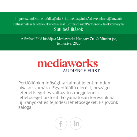
Impresszum
Online médiaajánlat
Print médiaajánlat
Adatvédelmi tájékoztató
Felhasználási feltételek
Hirdetési ászf
Előfizetői ászf
Partnereink
Játékszabályzat
Süti beállítások
A Szabad Föld kiadója a Mediaworks Hungary Zrt. © Minden jog
fenntartva. 2026
Portfóliónk minőségi tartalmat jelent minden
olvasó számára. Egyedülálló elérést, országos
lefedettséget és változatos megjelenési
lehetőséget biztosít. Folyamatosan keressük az
új irányokat és fejlődési lehetőségeket. Ez jövőnk
záloga.