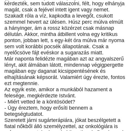
kérdezték, sem tudott válaszolni, félt, hogy elhányja
magát, csak a fejével intett igent vagy nemet.
Szakadt róla a víz, kapkodta a levegőt, csukott
szemmel hevert az ülésen. Húsz perc múlva elmúlt
a hányinger, ám a rossz közérzet csak másnap
délután. Akkor, mintha átbillent volna egy kritikus
ponton, jobban lett, s egy-két óra múlva már nyoma
sem volt korábbi pocsék állapotának. Csak a
nyelőcsöve fájt evéskor a sugarazás miatt.
Már naponta felidézte magában azt az angyalszerű
lényt, akit álmában látott, mindennap végigpergette
magában egy daganat kicsippentésének és
elhajításának képsorát. Valamiért úgy érezte, fontos
ezt megtennie.
Az egyik este, amikor a munkából hazament a
felesége, megkérdezte Istvánt.
- Miért vetted le a köntösödet?
- Úgy éreztem, hogy erősíti bennem a
betegségtudatot.
Szeretett járni sugárterápiára, jókat beszélgetett a
fiatal nőkből álló személyzettel, az onkológiára is