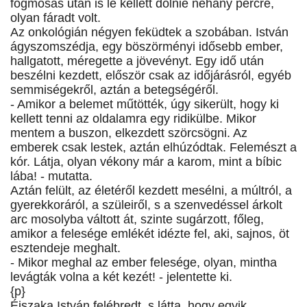
fogmosás után is le kellett dőlnie néhány percre,
olyan fáradt volt.
Az onkológián négyen feküdtek a szobában. István
ágyszomszédja, egy böszörményi idősebb ember,
hallgatott, méregette a jövevényt. Egy idő után
beszélni kezdett, először csak az időjárásról, egyéb
semmiségekről, aztán a betegségéről.
- Amikor a belemet műtötték, úgy sikerült, hogy ki
kellett tenni az oldalamra egy ridikülbe. Mikor
mentem a buszon, elkezdett szörcsögni. Az
emberek csak lestek, aztán elhúzódtak. Felemészt a
kór. Látja, olyan vékony már a karom, mint a bíbic
lába! - mutatta.
Aztán felült, az életéről kezdett mesélni, a múltról, a
gyerekkoráról, a szüleiről, s a szenvedéssel árkolt
arc mosolyba váltott át, szinte sugárzott, főleg,
amikor a felesége emlékét idézte fel, aki, sajnos, öt
esztendeje meghalt.
- Mikor meghal az ember felesége, olyan, mintha
levágták volna a két kezét! - jelentette ki.
{p}
Éjszaka István felébredt, s látta, hogy egyik