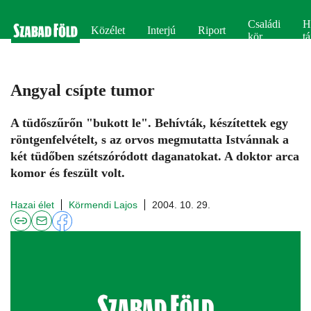
Családi
H
Közélet
Interjú
Riport
kör
tá
Angyal csípte tumor
A tüdőszűrőn "bukott le". Behívták, készítettek egy
röntgenfelvételt, s az orvos megmutatta Istvánnak a
két tüdőben szétszóródott daganatokat. A doktor arca
komor és feszült volt.
Hazai élet
Körmendi Lajos
2004. 10. 29.