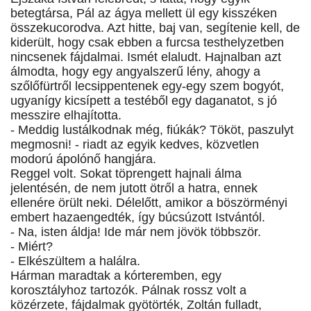
betegtársa, Pál az ágya mellett ül egy kisszéken
összekucorodva. Azt hitte, baj van, segítenie kell, de
kiderült, hogy csak ebben a furcsa testhelyzetben
nincsenek fájdalmai. Ismét elaludt. Hajnalban azt
álmodta, hogy egy angyalszerű lény, ahogy a
szőlőfürtről lecsippentenek egy-egy szem bogyót,
ugyanígy kicsípett a testéből egy daganatot, s jó
messzire elhajította.
- Meddig lustálkodnak még, fiúkák? Tököt, paszulyt
megmosni! - riadt az egyik kedves, közvetlen
modorú ápolónő hangjára.
Reggel volt. Sokat töprengett hajnali álma
jelentésén, de nem jutott ötről a hatra, ennek
ellenére örült neki. Délelőtt, amikor a böszörményi
embert hazaengedték, így búcsúzott Istvántól.
- Na, isten áldja! Ide már nem jövök többször.
- Miért?
- Elkészültem a halálra.
Hárman maradtak a kórteremben, egy
korosztályhoz tartozók. Pálnak rossz volt a
közérzete, fájdalmak gyötörték, Zoltán fulladt,