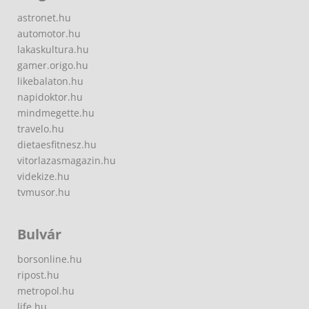
astronet.hu
automotor.hu
lakaskultura.hu
gamer.origo.hu
likebalaton.hu
napidoktor.hu
mindmegette.hu
travelo.hu
dietaesfitnesz.hu
vitorlazasmagazin.hu
videkize.hu
tvmusor.hu
Bulvár
borsonline.hu
ripost.hu
metropol.hu
life.hu