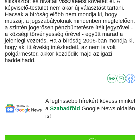
sikkasztott és hivatali visszaélést követett el. A
képviselő-testület nem akar új választást tartani.
Hacsak a bíróság előbb nem mondja ki, hogy
muszáj, a jogszabályoknak mindenben megfelelően,
a szintén jogerősen pénzbüntetésre ítélt jegyzővel -
a községi törvényesség őrével - együtt marad a
jelenlegi vezetés. Ha a bíróság 2006-ban mondja ki,
hogy aki itt évekig intézkedett, az nem is volt
polgármester, akkor kezdődik majd az igazi
haddelhadd.
A legfrissebb hírekért kövess minket
a
Szabadföld
Google News oldalán
is!