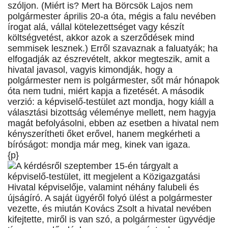
szóljon. (Miért is? Mert ha Börcsök Lajos nem
polgármester április 20-a óta, mégis a falu nevében
írogat alá, vállal kötelezettséget vagy készít
költségvetést, akkor azok a szerződések mind
semmisek lesznek.) Erről szavaznak a faluatyák; ha
elfogadják az észrevételt, akkor megteszik, amit a
hivatal javasol, vagyis kimondják, hogy a
polgármester nem is polgármester, sőt már hónapok
óta nem tudni, miért kapja a fizetését. A második
verzió: a képviselő-testület azt mondja, hogy kiáll a
választási bizottság véleménye mellett, nem hagyja
magát befolyásolni, ebben az esetben a hivatal nem
kényszerítheti őket erővel, hanem megkérheti a
bíróságot: mondja már meg, kinek van igaza.
{p}
A kérdésről szeptember 15-én tárgyalt a
képviselő-testület, itt megjelent a Közigazgatási
Hivatal képviselője, valamint néhány falubeli és
újságíró. A saját ügyéről folyó ülést a polgármester
vezette, és miután Kovács Zsolt a hivatal nevében
kifejtette, miről is van szó, a polgármester ügyvédje