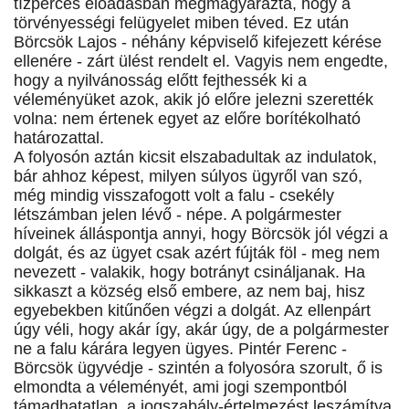
tízperces előadásban megmagyarázta, hogy a
törvényességi felügyelet miben téved. Ez után
Börcsök Lajos - néhány képviselő kifejezett kérése
ellenére - zárt ülést rendelt el. Vagyis nem engedte,
hogy a nyilvánosság előtt fejthessék ki a
véleményüket azok, akik jó előre jelezni szerették
volna: nem értenek egyet az előre borítékolható
határozattal.
A folyosón aztán kicsit elszabadultak az indulatok,
bár ahhoz képest, milyen súlyos ügyről van szó,
még mindig visszafogott volt a falu - csekély
létszámban jelen lévő - népe. A polgármester
híveinek álláspontja annyi, hogy Börcsök jól végzi a
dolgát, és az ügyet csak azért fújták föl - meg nem
nevezett - valakik, hogy botrányt csináljanak. Ha
sikkaszt a község első embere, az nem baj, hisz
egyebekben kitűnően végzi a dolgát. Az ellenpárt
úgy véli, hogy akár így, akár úgy, de a polgármester
ne a falu kárára legyen ügyes. Pintér Ferenc -
Börcsök ügyvédje - szintén a folyosóra szorult, ő is
elmondta a véleményét, ami jogi szempontból
támadhatatlan, a jogszabály-értelmezést leszámítva