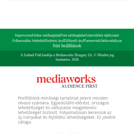
Impresszum
Online médiaajánlat
Print médiaajánlat
Adatvédelmi tájékoztató
Felhasználási feltételek
Hirdetési ászf
Előfizetői ászf
Partnereink
Játékszabályzat
Süti beállítások
A Szabad Föld kiadója a Mediaworks Hungary Zrt. © Minden jog
fenntartva. 2026
Portfóliónk minőségi tartalmat jelent minden
olvasó számára. Egyedülálló elérést, országos
lefedettséget és változatos megjelenési
lehetőséget biztosít. Folyamatosan keressük az
új irányokat és fejlődési lehetőségeket. Ez jövőnk
záloga.