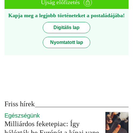
Újság előfizetés
Kapja meg a legjobb történeteket a postaládájába!
Digitális lap
Nyomtatott lap
Friss hírek
Egészségünk
Milliárdos feketepiac: Így
hálózták be Európát a kínai vape-