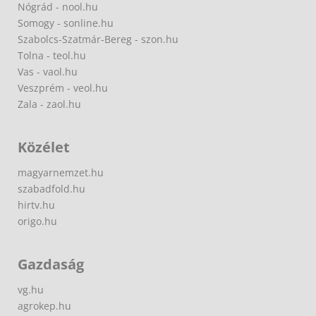
Nógrád - nool.hu
Somogy - sonline.hu
Szabolcs-Szatmár-Bereg - szon.hu
Tolna - teol.hu
Vas - vaol.hu
Veszprém - veol.hu
Zala - zaol.hu
Közélet
magyarnemzet.hu
szabadfold.hu
hirtv.hu
origo.hu
Gazdaság
vg.hu
agrokep.hu