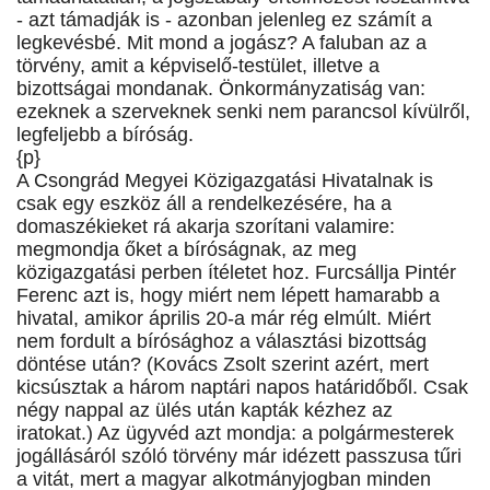
- azt támadják is - azonban jelenleg ez számít a
legkevésbé. Mit mond a jogász? A faluban az a
törvény, amit a képviselő-testület, illetve a
bizottságai mondanak. Önkormányzatiság van:
ezeknek a szerveknek senki nem parancsol kívülről,
legfeljebb a bíróság.
{p}
A Csongrád Megyei Közigazgatási Hivatalnak is
csak egy eszköz áll a rendelkezésére, ha a
domaszékieket rá akarja szorítani valamire:
megmondja őket a bíróságnak, az meg
közigazgatási perben ítéletet hoz. Furcsállja Pintér
Ferenc azt is, hogy miért nem lépett hamarabb a
hivatal, amikor április 20-a már rég elmúlt. Miért
nem fordult a bírósághoz a választási bizottság
döntése után? (Kovács Zsolt szerint azért, mert
kicsúsztak a három naptári napos határidőből. Csak
négy nappal az ülés után kapták kézhez az
iratokat.) Az ügyvéd azt mondja: a polgármesterek
jogállásáról szóló törvény már idézett passzusa tűri
a vitát, mert a magyar alkotmányjogban minden