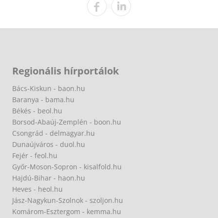
Regionális hírportálok
Bács-Kiskun - baon.hu
Baranya - bama.hu
Békés - beol.hu
Borsod-Abaúj-Zemplén - boon.hu
Csongrád - delmagyar.hu
Dunaújváros - duol.hu
Fejér - feol.hu
Győr-Moson-Sopron - kisalfold.hu
Hajdú-Bihar - haon.hu
Heves - heol.hu
Jász-Nagykun-Szolnok - szoljon.hu
Komárom-Esztergom - kemma.hu