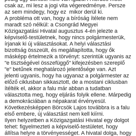
csak az, mi lesz a jogi vita végeredménye. Persze
az sem mindegy, hogy ez mikor derül ki.
A probléma ott van, hogy a bíróság ítélete nem
maradt szó nélkül: a Csongrád Megyei
Közigazgatási Hivatal augusztus 4-én jelezte a
képviselő-testületnek, hogy nincs polgármesterük,
írjanak ki új választásokat. A helyi választási
bizottság összeült, és megállapította, hogy ők
másképp értelmezik a törvényt: szerintük ugyanis az
"e tisztségével összefüggő" kifejezésben szereplő
"e" betűnek meghatározó jelentősége van. Azt
jelenti ugyanis, hogy ha ugyanaz a polgármester az
előző ciklusban sikkasztott, de a mostani ciklusban
ítélték el, akkor a falu már abban a tudatban
választotta meg, hogy eljárás folyik ellene. Márpedig
a demokráciában a népakarat érvényesül.
Következésképpen Börcsök Lajos továbbra is a falu
első embere, új választást nem kell kiírni.
Ilyen helyzetben a Közigazgatási Hivatal egy dolgot
tehet: figyelmezteti a képviselő-testületet, hogy
állítsa helyre a törvényességet. A hivatal dolga, hogy