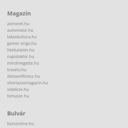
Magazin
astronet.hu
automotor.hu
lakaskultura.hu
gamer.origo.hu
likebalaton.hu
napidoktor.hu
mindmegette.hu
travelo.hu
dietaesfitnesz.hu
vitorlazasmagazin.hu
videkize.hu
tvmusor.hu
Bulvár
borsonline.hu