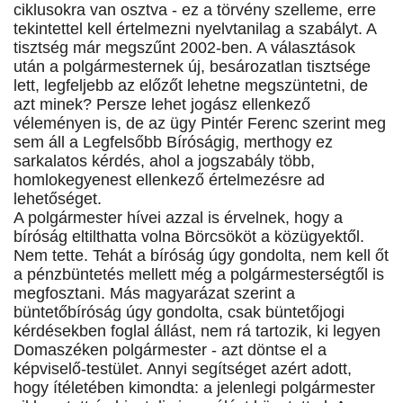
ciklusokra van osztva - ez a törvény szelleme, erre
tekintettel kell értelmezni nyelvtanilag a szabályt. A
tisztség már megszűnt 2002-ben. A választások
után a polgármesternek új, besározatlan tisztsége
lett, legfeljebb az előzőt lehetne megszüntetni, de
azt minek? Persze lehet jogász ellenkező
véleményen is, de az ügy Pintér Ferenc szerint meg
sem áll a Legfelsőbb Bíróságig, merthogy ez
sarkalatos kérdés, ahol a jogszabály több,
homlokegyenest ellenkező értelmezésre ad
lehetőséget.
A polgármester hívei azzal is érvelnek, hogy a
bíróság eltilthatta volna Börcsököt a közügyektől.
Nem tette. Tehát a bíróság úgy gondolta, nem kell őt
a pénzbüntetés mellett még a polgármesterségtől is
megfosztani. Más magyarázat szerint a
büntetőbíróság úgy gondolta, csak büntetőjogi
kérdésekben foglal állást, nem rá tartozik, ki legyen
Domaszéken polgármester - azt döntse el a
képviselő-testület. Annyi segítséget azért adott,
hogy ítéletében kimondta: a jelenlegi polgármester