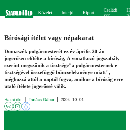
Családi
H
Közélet
Interjú
Riport
kör
tá
Bírósági ítélet vagy népakarat
Domaszék polgármesterét ez év április 20-án
jogerősen elítélte a bíróság, A vonatkozó jogszabály
szerint megszűnik a tisztsége"a polgármesternek e
tisztségével összefüggő bűncselekménye miatt",
méghozzá attól a naptól fogva, amikor a bíróság erre
utaló ítélete jogerőssé válik.
Hazai élet
Tanács Gábor
2004. 10. 01.