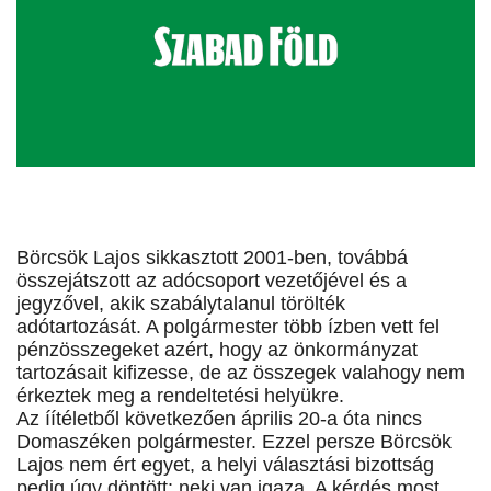
Börcsök Lajos sikkasztott 2001-ben, továbbá
összejátszott az adócsoport vezetőjével és a
jegyzővel, akik szabálytalanul törölték
adótartozását. A polgármester több ízben vett fel
pénzösszegeket azért, hogy az önkormányzat
tartozásait kifizesse, de az összegek valahogy nem
érkeztek meg a rendeltetési helyükre.
Az íítéletből következően április 20-a óta nincs
Domaszéken polgármester. Ezzel persze Börcsök
Lajos nem ért egyet, a helyi választási bizottság
pedig úgy döntött: neki van igaza. A kérdés most