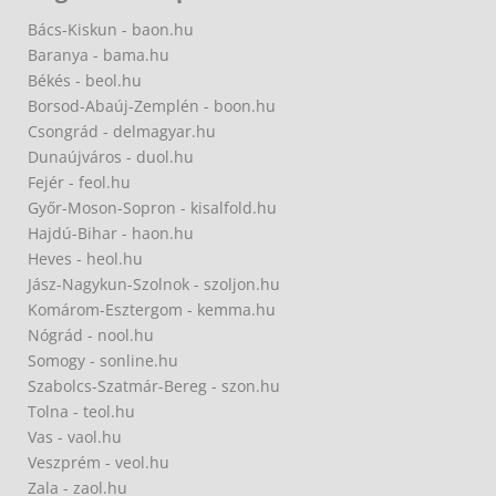
Bács-Kiskun - baon.hu
Baranya - bama.hu
Békés - beol.hu
Borsod-Abaúj-Zemplén - boon.hu
Csongrád - delmagyar.hu
Dunaújváros - duol.hu
Fejér - feol.hu
Győr-Moson-Sopron - kisalfold.hu
Hajdú-Bihar - haon.hu
Heves - heol.hu
Jász-Nagykun-Szolnok - szoljon.hu
Komárom-Esztergom - kemma.hu
Nógrád - nool.hu
Somogy - sonline.hu
Szabolcs-Szatmár-Bereg - szon.hu
Tolna - teol.hu
Vas - vaol.hu
Veszprém - veol.hu
Zala - zaol.hu