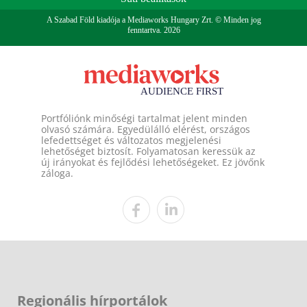
A Szabad Föld kiadója a Mediaworks Hungary Zrt. © Minden jog
fenntartva. 2026
Portfóliónk minőségi tartalmat jelent minden
olvasó számára. Egyedülálló elérést, országos
lefedettséget és változatos megjelenési
lehetőséget biztosít. Folyamatosan keressük az
új irányokat és fejlődési lehetőségeket. Ez jövőnk
záloga.
Regionális hírportálok