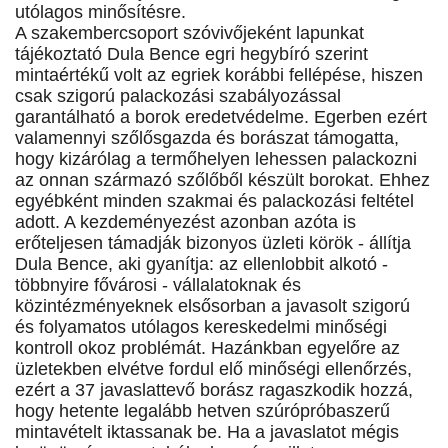
utólagos minősítésre.
A szakembercsoport szóvivőjeként lapunkat
tájékoztató Dula Bence egri hegybíró szerint
mintaértékű volt az egriek korábbi fellépése, hiszen
csak szigorú palackozási szabályozással
garantálható a borok eredetvédelme. Egerben ezért
valamennyi szőlősgazda és borászat támogatta,
hogy kizárólag a termőhelyen lehessen palackozni
az onnan származó szőlőből készült borokat. Ehhez
egyébként minden szakmai és palackozási feltétel
adott. A kezdeményezést azonban azóta is
erőteljesen támadják bizonyos üzleti körök - állítja
Dula Bence, aki gyanítja: az ellenlobbit alkotó -
többnyire fővárosi - vállalatoknak és
közintézményeknek elsősorban a javasolt szigorú
és folyamatos utólagos kereskedelmi minőségi
kontroll okoz problémát. Hazánkban egyelőre az
üzletekben elvétve fordul elő minőségi ellenőrzés,
ezért a 37 javaslattevő borász ragaszkodik hozzá,
hogy hetente legalább hetven szúrópróbaszerű
mintavételt iktassanak be. Ha a javaslatot mégis