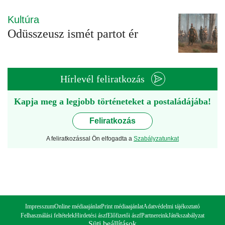
Kultúra
Odüsszeusz ismét partot ér
Hírlevél feliratkozás
Kapja meg a legjobb történeteket a postaládájába!
Feliratkozás
A feliratkozással Ön elfogadta a
Szabályzatunkat
Impresszum
Online médiaajánlat
Print médiaajánlat
Adatvédelmi tájékoztató
Felhasználási feltételek
Hirdetési ászf
Előfizetői ászf
Partnereink
Játékszabályzat
Süti beállítások