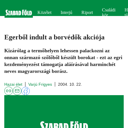
Családi
H
Közélet
Interjú
Riport
kör
tá
Egerből indult a borvédők akciója
Kizárólag a termőhelyen lehessen palackozni az
onnan származó szőlőből készült borokat - ezt az egri
kezdeményezést támogatja aláírásával harminchét
neves magyarországi borász.
Hazai élet
Varjú Frigyes
2004. 10. 22.