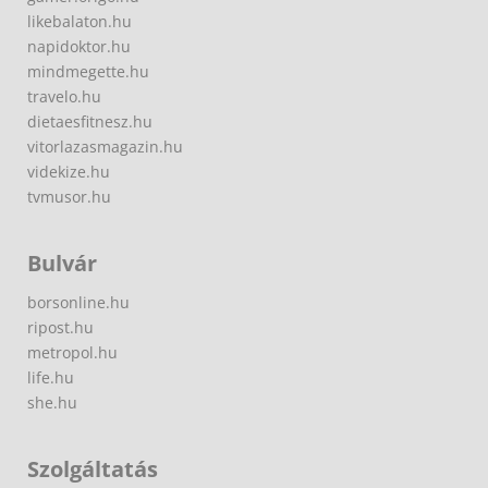
likebalaton.hu
napidoktor.hu
mindmegette.hu
travelo.hu
dietaesfitnesz.hu
vitorlazasmagazin.hu
videkize.hu
tvmusor.hu
Bulvár
borsonline.hu
ripost.hu
metropol.hu
life.hu
she.hu
Szolgáltatás