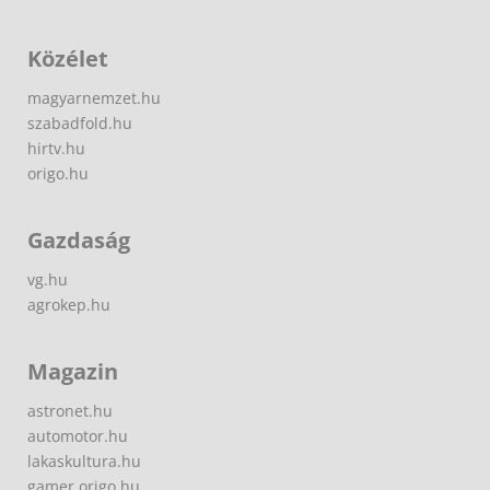
Közélet
magyarnemzet.hu
szabadfold.hu
hirtv.hu
origo.hu
Gazdaság
vg.hu
agrokep.hu
Magazin
astronet.hu
automotor.hu
lakaskultura.hu
gamer.origo.hu