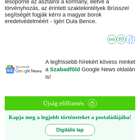
lesöpörné az asztalról a kormány, illetve a
törvényhozás, az érintett szaktekintélyek Brüsszel
segítségét fogják kérni a magyar borok
eredetvédelméért - ígéri Dula Bence.
A legfrissebb hírekért kövess minket
a
Szabadföld
Google News oldalán
is!
Újság előfizetés
Kapja meg a legjobb történeteket a postaládájába!
Digitális lap