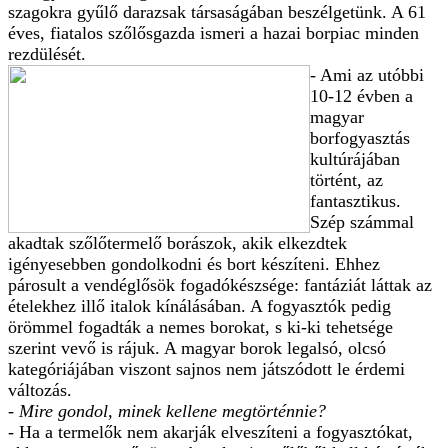
szagokra gyűlő darazsak társaságában beszélgetünk. A 61
éves, fiatalos szőlősgazda ismeri a hazai borpiac minden
rezdülését.
- Ami az utóbbi
10-12 évben a
magyar
borfogyasztás
kultúrájában
történt, az
fantasztikus.
Szép számmal
akadtak szőlőtermelő borászok, akik elkezdtek
igényesebben gondolkodni és bort készíteni. Ehhez
párosult a vendéglősök fogadókészsége: fantáziát láttak az
ételekhez illő italok kínálásában. A fogyasztók pedig
örömmel fogadták a nemes borokat, s ki-ki tehetsége
szerint vevő is rájuk. A magyar borok legalsó, olcsó
kategóriájában viszont sajnos nem játszódott le érdemi
változás.
- Mire gondol, minek kellene megtörténnie?
- Ha a termelők nem akarják elveszíteni a fogyasztókat,