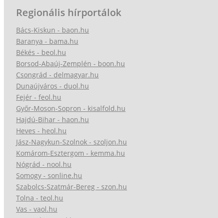
Regionális hírportálok
Bács-Kiskun - baon.hu
Baranya - bama.hu
Békés - beol.hu
Borsod-Abaúj-Zemplén - boon.hu
Csongrád - delmagyar.hu
Dunaújváros - duol.hu
Fejér - feol.hu
Győr-Moson-Sopron - kisalfold.hu
Hajdú-Bihar - haon.hu
Heves - heol.hu
Jász-Nagykun-Szolnok - szoljon.hu
Komárom-Esztergom - kemma.hu
Nógrád - nool.hu
Somogy - sonline.hu
Szabolcs-Szatmár-Bereg - szon.hu
Tolna - teol.hu
Vas - vaol.hu