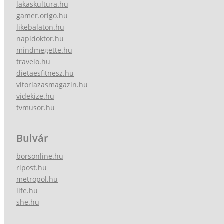
lakaskultura.hu
gamer.origo.hu
likebalaton.hu
napidoktor.hu
mindmegette.hu
travelo.hu
dietaesfitnesz.hu
vitorlazasmagazin.hu
videkize.hu
tvmusor.hu
Bulvár
borsonline.hu
ripost.hu
metropol.hu
life.hu
she.hu