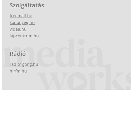
Szolgáltatás
freemail.hu
koponyeg.hu
videa.hu
lapcentrum.hu
Rádió
radio1gong.hu
hirfm.hu