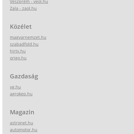
Veszprém - veol.hu
Zala - zaol.hu
Közélet
magyarnemzet.hu
szabadfold.hu
hirtv.hu
origo.hu
Gazdaság
vg.hu
agrokep.hu
Magazin
astronet.hu
automotor.hu