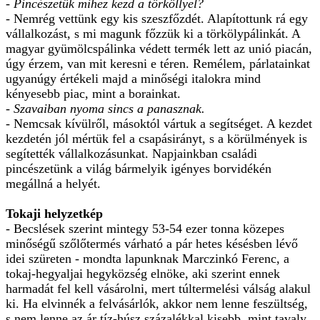
- Pincészetük mihez kezd a törköllyel?
- Nemrég vettünk egy kis szeszfőzdét. Alapítottunk rá egy
vállalkozást, s mi magunk főzzük ki a törkölypálinkát. A
magyar gyümölcspálinka védett termék lett az unió piacán,
úgy érzem, van mit keresni e téren. Remélem, párlatainkat
ugyanúgy értékeli majd a minőségi italokra mind
kényesebb piac, mint a borainkat.
- Szavaiban nyoma sincs a panasznak.
- Nemcsak kívülről, másoktól vártuk a segítséget. A kezdet
kezdetén jól mértük fel a csapásirányt, s a körülmények is
segítették vállalkozásunkat. Napjainkban családi
pincészetünk a világ bármelyik igényes borvidékén
megállná a helyét.
Tokaji helyzetkép
- Becslések szerint mintegy 53-54 ezer tonna közepes
minőségű szőlőtermés várható a pár hetes késésben lévő
idei szüreten - mondta lapunknak Marczinkó Ferenc, a
tokaj-hegyaljai hegyközség elnöke, aki szerint ennek
harmadát fel kell vásárolni, mert túltermelési válság alakul
ki. Ha elvinnék a felvásárlók, akkor nem lenne feszültség,
s nem lenne az ár tíz-húsz százalékkal kisebb, mint tavaly.