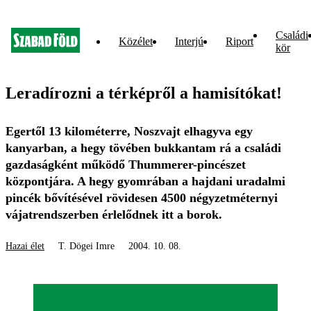
Családi
Közélet
Interjú
Riport
kör
Leradírozni a térképről a hamisítókat!
Egertől 13 kilométerre, Noszvajt elhagyva egy
kanyarban, a hegy tövében bukkantam rá a családi
gazdaságként működő Thummerer-pincészet
központjára. A hegy gyomrában a hajdani uradalmi
pincék bővítésével rövidesen 4500 négyzetméternyi
vájatrendszerben érlelődnek itt a borok.
Hazai élet
T. Dögei Imre
2004. 10. 08.