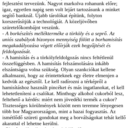
fejlesztést tervezünk. Nagyot markolva rohanunk előre;
igaz, egyetlen napig sem volt lejárt tartozásunk a minket
segítő banknál. Újabb tárolókat építünk, folyton
korszerűsítjük a technológiát. A közeljövőben
szüretelőkombájnt veszünk.
- A borkészítés mellékterméke a törköly és a seprő. Az
uniós szabályok bizonyos mennyiség fölött a borhamisítás
megakadályozása végett előírják ezek begyűjtését és
feldolgozását.
- A hamisítás és a törkölyfeldolgozás nincs feltétlenül
összefüggésben. A hamisítás felszámolására inkább
elszántságra volna szükség. Olyan szankciókat kellene
alkalmazni, hogy az érintetteknek egy életre elmenjen a
kedvük az egésztől. Le kell radírozni a térképről a
hamisításhoz használt pincéket és más ingatlanokat, el kell
lehetetleníteni a csalókat. Minthogy alkohol cukorból lesz,
feltehető a kérdés: miért nem jövedéki termék a cukor?
Tisztességes körülmények között nem teremne lényegesen
több bor Magyarországon, mint a hazai fogyasztás. Az
ismétlődő szüreti gondokat meg a borválságokat tehát kellő
akarattal el lehetne kerülni.