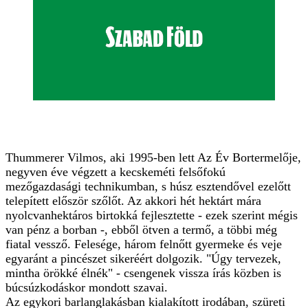
Thummerer Vilmos, aki 1995-ben lett Az Év Bortermelője,
negyven éve végzett a kecskeméti felsőfokú
mezőgazdasági technikumban, s húsz esztendővel ezelőtt
telepített először szőlőt. Az akkori hét hektárt mára
nyolcvanhektáros birtokká fejlesztette - ezek szerint mégis
van pénz a borban -, ebből ötven a termő, a többi még
fiatal vessző. Felesége, három felnőtt gyermeke és veje
egyaránt a pincészet sikeréért dolgozik. "Úgy tervezek,
mintha örökké élnék" - csengenek vissza írás közben is
búcsúzkodáskor mondott szavai.
Az egykori barlanglakásban kialakított irodában, szüreti