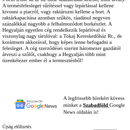
A termésfelesleget sűrítéssel vagy lepárlással kellene
kivonni a piacról, vagy raktározni kellene a bort. A
raktárkapacitása azonban szűkös, ráadásul negyven
százalékkal nagyobb a felhalmozódott borkészlet. A
Hegyalján egyetlen cég rendelkezik lepárlóval és
viszonylag nagy tárolóval: a Tokaj Kereskedőház Rt., de
korántsem akkorával, hogy képes lenne befogadni a
felesleget. A cég szerződései szerint háromezer gazdától
átveszi a szőlőt, csakhogy a Hegyalján több mint
tizenkétezer ember él a termesztésből!
A legfrissebb hírekért kövess
minket a
Szabadföld
Google
News oldalán is!
Újság előfizetés