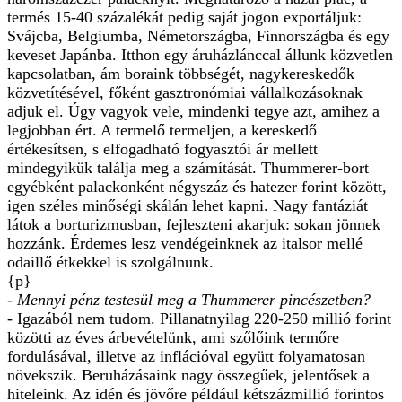
termés 15-40 százalékát pedig saját jogon exportáljuk:
Svájcba, Belgiumba, Németországba, Finnországba és egy
keveset Japánba. Itthon egy áruházlánccal állunk közvetlen
kapcsolatban, ám boraink többségét, nagykereskedők
közvetítésével, főként gasztronómiai vállalkozásoknak
adjuk el. Úgy vagyok vele, mindenki tegye azt, amihez a
legjobban ért. A termelő termeljen, a kereskedő
értékesítsen, s elfogadható fogyasztói ár mellett
mindegyikük találja meg a számítását. Thummerer-bort
egyébként palackonként négyszáz és hatezer forint között,
igen széles minőségi skálán lehet kapni. Nagy fantáziát
látok a borturizmusban, fejleszteni akarjuk: sokan jönnek
hozzánk. Érdemes lesz vendégeinknek az italsor mellé
odaillő étkekkel is szolgálnunk.
{p}
- Mennyi pénz testesül meg a Thummerer pincészetben?
- Igazából nem tudom. Pillanatnyilag 220-250 millió forint
közötti az éves árbevételünk, ami szőlőink termőre
fordulásával, illetve az inflációval együtt folyamatosan
növekszik. Beruházásaink nagy összegűek, jelentősek a
hiteleink. Az idén és jövőre például kétszázmillió forintos