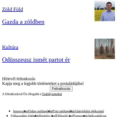
Zöld Föld
Gazda a zöldben
Kultúra
Odüsszeusz ismét partot ér
Hírlevél feliratkozás
Kapja meg a legjobb történeteket a postaládájába!
Feliratkozás
A feliratkozással Ön elfogadta a
Szabályzatunkat
Impresszum
Online médiaajánlat
Print médiaajánlat
Adatvédelmi tájékoztató
Felhasználási feltételek
Hirdetési ászf
Előfizetői ászf
Partnereink
Játékszabályzat