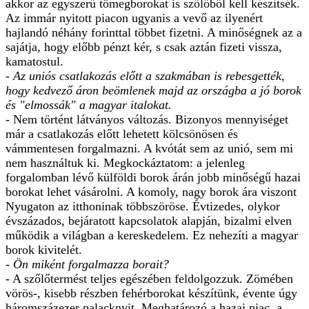
akkor az egyszerű tömegborokat is szőlőből kell készítsék.
Az immár nyitott piacon ugyanis a vevő az ilyenért
hajlandó néhány forinttal többet fizetni. A minőségnek az a
sajátja, hogy előbb pénzt kér, s csak aztán fizeti vissza,
kamatostul.
- Az uniós csatlakozás előtt a szakmában is rebesgették,
hogy kedvező áron beömlenek majd az országba a jó borok
és "elmossák" a magyar italokat.
- Nem történt látványos változás. Bizonyos mennyiséget
már a csatlakozás előtt lehetett kölcsönösen és
vámmentesen forgalmazni. A kvótát sem az unió, sem mi
nem használtuk ki. Megkockáztatom: a jelenleg
forgalomban lévő külföldi borok árán jobb minőségű hazai
borokat lehet vásárolni. A komoly, nagy borok ára viszont
Nyugaton az itthoninak többszöröse. Évtizedes, olykor
évszázados, bejáratott kapcsolatok alapján, bizalmi elven
működik a világban a kereskedelem. Ez nehezíti a magyar
borok kivitelét.
- Ön miként forgalmazza borait?
- A szőlőtermést teljes egészében feldolgozzuk. Zömében
vörös-, kisebb részben fehérborokat készítünk, évente úgy
háromszázezer palacknyit. Meghatározó a hazai piac, a