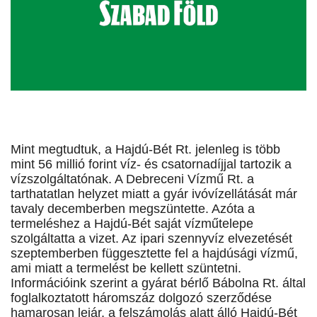
Mint megtudtuk, a Hajdú-Bét Rt. jelenleg is több
mint 56 millió forint víz- és csatornadíjjal tartozik a
vízszolgáltatónak. A Debreceni Vízmű Rt. a
tarthatatlan helyzet miatt a gyár ivóvízellátását már
tavaly decemberben megszüntette. Azóta a
termeléshez a Hajdú-Bét saját vízműtelepe
szolgáltatta a vizet. Az ipari szennyvíz elvezetését
szeptemberben függesztette fel a hajdúsági vízmű,
ami miatt a termelést be kellett szüntetni.
Információink szerint a gyárat bérlő Bábolna Rt. által
foglalkoztatott háromszáz dolgozó szerződése
hamarosan lejár, a felszámolás alatt álló Hajdú-Bét