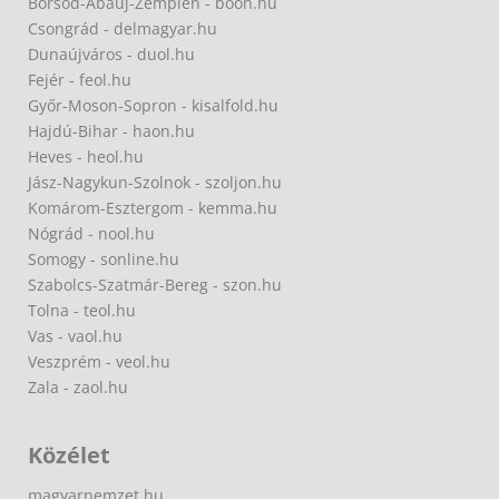
Borsod-Abaúj-Zemplén - boon.hu
Csongrád - delmagyar.hu
Dunaújváros - duol.hu
Fejér - feol.hu
Győr-Moson-Sopron - kisalfold.hu
Hajdú-Bihar - haon.hu
Heves - heol.hu
Jász-Nagykun-Szolnok - szoljon.hu
Komárom-Esztergom - kemma.hu
Nógrád - nool.hu
Somogy - sonline.hu
Szabolcs-Szatmár-Bereg - szon.hu
Tolna - teol.hu
Vas - vaol.hu
Veszprém - veol.hu
Zala - zaol.hu
Közélet
magyarnemzet.hu