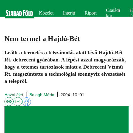
Családi
H
Közélet
Interjú
Riport
kör
tá
Nem termel a Hajdú-Bét
Leállt a termelés a felszámolás alatt lévő Hajdú-Bét
Rt. debreceni gyárában. A lépést azzal magyarázzák,
hogy a tetemes tartozások miatt a Debreceni Vízmű
Rt. megszüntette a technológiai szennyvíz elvezetését
a telepről.
Hazai élet
Balogh Mária
2004. 10. 01.