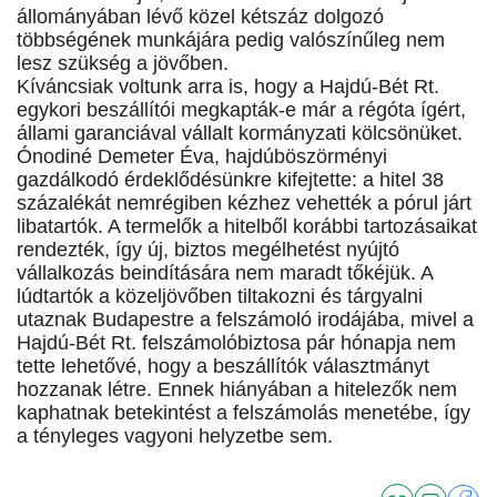
állományában lévő közel kétszáz dolgozó
többségének munkájára pedig valószínűleg nem
lesz szükség a jövőben.
Kíváncsiak voltunk arra is, hogy a Hajdú-Bét Rt.
egykori beszállítói megkapták-e már a régóta ígért,
állami garanciával vállalt kormányzati kölcsönüket.
Ónodiné Demeter Éva, hajdúböszörményi
gazdálkodó érdeklődésünkre kifejtette: a hitel 38
százalékát nemrégiben kézhez vehették a pórul járt
libatartók. A termelők a hitelből korábbi tartozásaikat
rendezték, így új, biztos megélhetést nyújtó
vállalkozás beindítására nem maradt tőkéjük. A
lúdtartók a közeljövőben tiltakozni és tárgyalni
utaznak Budapestre a felszámoló irodájába, mivel a
Hajdú-Bét Rt. felszámolóbiztosa pár hónapja nem
tette lehetővé, hogy a beszállítók választmányt
hozzanak létre. Ennek hiányában a hitelezők nem
kaphatnak betekintést a felszámolás menetébe, így
a tényleges vagyoni helyzetbe sem.