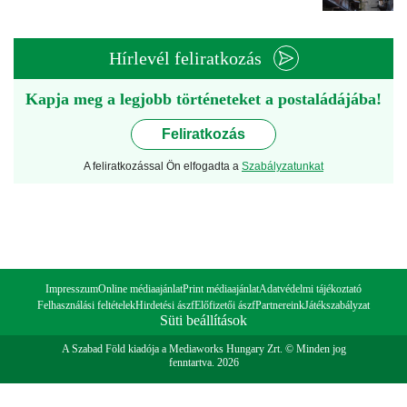
Hírlevél feliratkozás
Kapja meg a legjobb történeteket a postaládájába!
Feliratkozás
A feliratkozással Ön elfogadta a
Szabályzatunkat
Impresszum
Online médiaajánlat
Print médiaajánlat
Adatvédelmi tájékoztató
Felhasználási feltételek
Hirdetési ászf
Előfizetői ászf
Partnereink
Játékszabályzat
Süti beállítások
A Szabad Föld kiadója a Mediaworks Hungary Zrt. © Minden jog
fenntartva. 2026