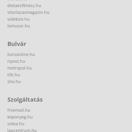
dietaesfitnesz.hu
vitorlazasmagazin.hu
videkize.hu
tvmusor.hu
Bulvár
borsonline.hu
ripost.hu
metropol.hu
life.hu
she.hu
Szolgáltatás
freemail.hu
koponyeg.hu
videa.hu
lapcentrum.hu