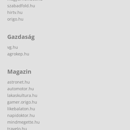
szabadfold.hu
hirtv.hu
origo.hu
Gazdaság
vg.hu
agrokep.hu
Magazin
astronet.hu
automotor.hu
lakaskultura.hu
gamer.origo.hu
likebalaton.hu
napidoktor.hu
mindmegette.hu
travelo.hu