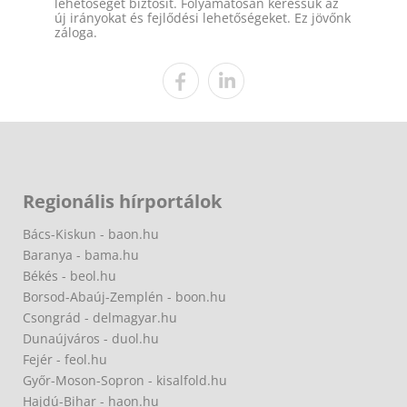
lehetőséget biztosít. Folyamatosan keressük az
új irányokat és fejlődési lehetőségeket. Ez jövőnk
záloga.
Regionális hírportálok
Bács-Kiskun - baon.hu
Baranya - bama.hu
Békés - beol.hu
Borsod-Abaúj-Zemplén - boon.hu
Csongrád - delmagyar.hu
Dunaújváros - duol.hu
Fejér - feol.hu
Győr-Moson-Sopron - kisalfold.hu
Hajdú-Bihar - haon.hu