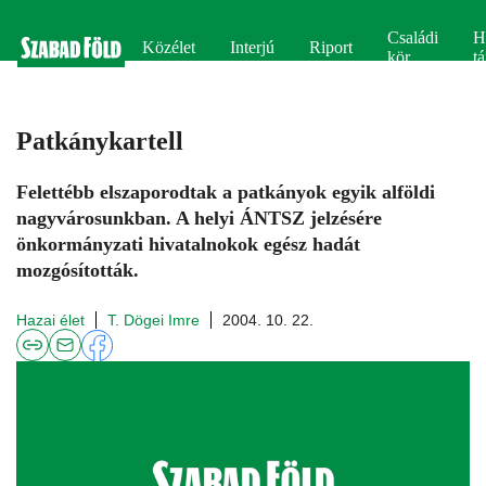
Családi
H
Közélet
Interjú
Riport
kör
tá
Patkánykartell
Felettébb elszaporodtak a patkányok egyik alföldi
nagyvárosunkban. A helyi ÁNTSZ jelzésére
önkormányzati hivatalnokok egész hadát
mozgósították.
Hazai élet
T. Dögei Imre
2004. 10. 22.