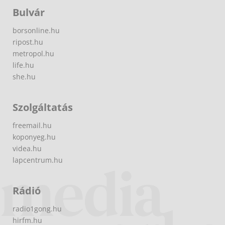
Bulvár
borsonline.hu
ripost.hu
metropol.hu
life.hu
she.hu
Szolgáltatás
freemail.hu
koponyeg.hu
videa.hu
lapcentrum.hu
Rádió
radio1gong.hu
hirfm.hu