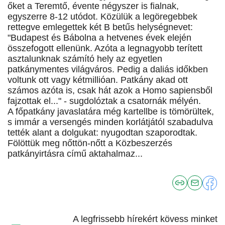
őket a Teremtő, évente négyszer is fialnak,
egyszerre 8-12 utódot. Közülük a legöregebbek
rettegve emlegettek két B betűs helységnevet:
"Budapest és Bábolna a hetvenes évek elején
összefogott ellenünk. Azóta a legnagyobb terített
asztalunknak számító hely az egyetlen
patkánymentes világváros. Pedig a daliás időkben
voltunk ott vagy kétmillióan. Patkány akad ott
számos azóta is, csak hát azok a Homo sapiensből
fajzottak el..." - sugdolóztak a csatornák mélyén.
A főpatkány javaslatára még kartellbe is tömörültek,
s immár a versengés minden korlátjától szabadulva
tették alant a dolgukat: nyugodtan szaporodtak.
Fölöttük meg nőttön-nőtt a Közbeszerzés
patkányirtásra című aktahalmaz...
A legfrissebb hírekért kövess minket