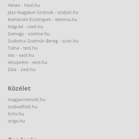
Heves - heol.hu
Jász-Nagykun-Szolnok - szoljon.hu
Komárom-Esztergom - kemma.hu
Nógrád - nool.hu
Somogy - sonline.hu
Szabolcs-Szatmár-Bereg - szon.hu
Tolna - teol.hu
Vas - vaol.hu
Veszprém - veol.hu
Zala - zaol.hu
Közélet
magyarnemzet.hu
szabadfold.hu
hirtv.hu
origo.hu