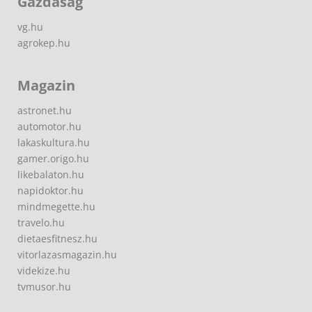
Gazdaság
vg.hu
agrokep.hu
Magazin
astronet.hu
automotor.hu
lakaskultura.hu
gamer.origo.hu
likebalaton.hu
napidoktor.hu
mindmegette.hu
travelo.hu
dietaesfitnesz.hu
vitorlazasmagazin.hu
videkize.hu
tvmusor.hu