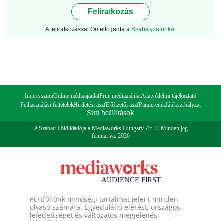
Feliratkozás
A feliratkozással Ön elfogadta a
Szabályzatunkat
Impresszum
Online médiaajánlat
Print médiaajánlat
Adatvédelmi tájékoztató
Felhasználási feltételek
Hirdetési ászf
Előfizetői ászf
Partnereink
Játékszabályzat
Süti beállítások
A Szabad Föld kiadója a Mediaworks Hungary Zrt. © Minden jog
fenntartva. 2026
Portfóliónk minőségi tartalmat jelent minden
olvasó számára. Egyedülálló elérést, országos
lefedettséget és változatos megjelenési