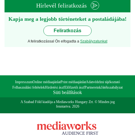
Hírlevél feliratkozás
Kapja meg a legjobb történeteket a postaládájába!
Feliratkozás
A feliratkozással Ön elfogadta a
Szabályzatunkat
Impresszum
Online médiaajánlat
Print médiaajánlat
Adatvédelmi tájékoztató
Felhasználási feltételek
Hirdetési ászf
Előfizetői ászf
Partnereink
Játékszabályzat
Süti beállítások
A Szabad Föld kiadója a Mediaworks Hungary Zrt. © Minden jog
fenntartva. 2026