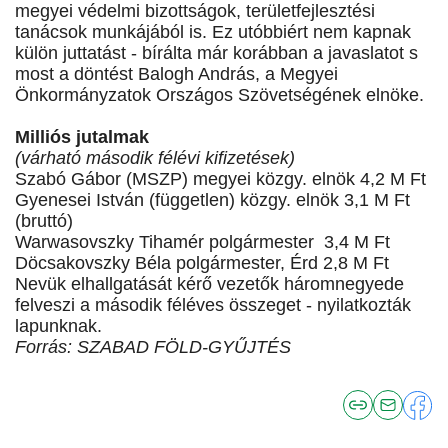
megyei védelmi bizottságok, területfejlesztési
tanácsok munkájából is. Ez utóbbiért nem kapnak
külön juttatást - bírálta már korábban a javaslatot s
most a döntést Balogh András, a Megyei
Önkormányzatok Országos Szövetségének elnöke.
Milliós jutalmak
(várható második félévi kifizetések)
Szabó Gábor (MSZP) megyei közgy. elnök 4,2 M Ft
Gyenesei István (független) közgy. elnök 3,1 M Ft
(bruttó)
Warwasovszky Tihamér polgármester 3,4 M Ft
Döcsakovszky Béla polgármester, Érd 2,8 M Ft
Nevük elhallgatását kérő vezetők háromnegyede
felveszi a második féléves összeget - nyilatkozták
lapunknak.
Forrás: SZABAD FÖLD-GYŰJTÉS