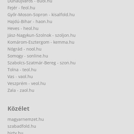
Dunaújváros - duol.hu
Fejér - feol.hu
Győr-Moson-Sopron - kisalfold.hu
Hajdú-Bihar - haon.hu
Heves - heol.hu
Jász-Nagykun-Szolnok - szoljon.hu
Komárom-Esztergom - kemma.hu
Nógrád - nool.hu
Somogy - sonline.hu
Szabolcs-Szatmár-Bereg - szon.hu
Tolna - teol.hu
Vas - vaol.hu
Veszprém - veol.hu
Zala - zaol.hu
Közélet
magyarnemzet.hu
szabadfold.hu
hirtv.hu