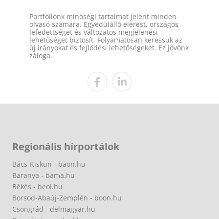
Portfóliónk minőségi tartalmat jelent minden
olvasó számára. Egyedülálló elérést, országos
lefedettséget és változatos megjelenési
lehetőséget biztosít. Folyamatosan keressük az
új irányokat és fejlődési lehetőségeket. Ez jövőnk
záloga.
Regionális hírportálok
Bács-Kiskun - baon.hu
Baranya - bama.hu
Békés - beol.hu
Borsod-Abaúj-Zemplén - boon.hu
Csongrád - delmagyar.hu