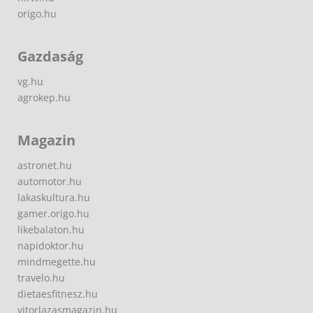
origo.hu
Gazdaság
vg.hu
agrokep.hu
Magazin
astronet.hu
automotor.hu
lakaskultura.hu
gamer.origo.hu
likebalaton.hu
napidoktor.hu
mindmegette.hu
travelo.hu
dietaesfitnesz.hu
vitorlazasmagazin.hu