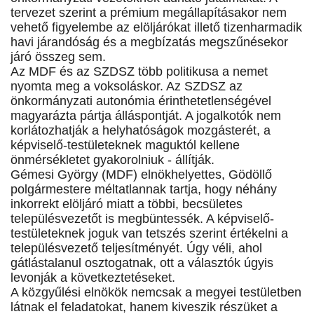
tervezet szerint a prémium megállapításakor nem
vehető figyelembe az elöljárókat illető tizenharmadik
havi járandóság és a megbízatás megszűnésekor
járó összeg sem.
Az MDF és az SZDSZ több politikusa a nemet
nyomta meg a voksoláskor. Az SZDSZ az
önkormányzati autonómia érinthetetlenségével
magyarázta pártja álláspontját. A jogalkotók nem
korlátozhatják a helyhatóságok mozgásterét, a
képviselő-testületeknek maguktól kellene
önmérsékletet gyakorolniuk - állítják.
Gémesi György (MDF) elnökhelyettes, Gödöllő
polgármestere méltatlannak tartja, hogy néhány
inkorrekt elöljáró miatt a többi, becsületes
településvezetőt is megbüntessék. A képviselő-
testületeknek joguk van tetszés szerint értékelni a
településvezető teljesítményét. Úgy véli, ahol
gátlástalanul osztogatnak, ott a választók úgyis
levonják a következtetéseket.
A közgyűlési elnökök nemcsak a megyei testületben
látnak el feladatokat, hanem kiveszik részüket a