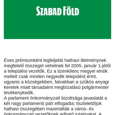
Éves prémiumként legfeljebb hathavi illetménynek
megfelelő összeget vehetnek fel 2005. január 1-jétől
a települési vezetők. Ez a tizenkilenc megyei elnök
mellett csak minden negyedik települést érint,
ugyanis a községekben, falvakban a szűkös anyagi
keretek miatt társadalmi megbízatású polgármester
tevékenykedik.
A parlament önkormányzati bizottsága javaslatát a
két nagy parlamenti párt elfogadta: tiszteletdíjuk
hathavi összegében maximálták a város- és
önkormányzati vezetőknek adható jutalmakat. A