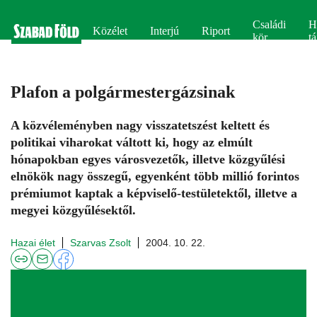
Családi
H
Közélet
Interjú
Riport
kör
tá
Plafon a polgármestergázsinak
A közvéleményben nagy visszatetszést keltett és
politikai viharokat váltott ki, hogy az elmúlt
hónapokban egyes városvezetők, illetve közgyűlési
elnökök nagy összegű, egyenként több millió forintos
prémiumot kaptak a képviselő-testületektől, illetve a
megyei közgyűlésektől.
Hazai élet
Szarvas Zsolt
2004. 10. 22.