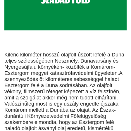
Kilenc kilométer hosszú olajfolt úszott lefelé a Duna
teljes szélességében Neszmély, Dunavarsány és
Nyergesújfalu környékén- közölték a Komárom-
Esztergom megyei katasztrófavédelmi ügyeleten.A
szennyeződés öt kilométeres sebességgel haladt
Esztergom felé a Duna sodrásában. Az olajfolt
vékony, filmszerű réteget képezett a víz felszínén,
amit a szolgálat akkor még nem tudott elhárítani.
Valószínűleg most is egy uszály engedte éjszaka
Komárom mellett a Dunába az olajat. Az Észak-
dunántúli Környezetvédelmi Főfelügyelőség
szakembere elmondta, hogy az Esztergom felé
haladó olajfolt ásványi olaj eredetű, kismértékű