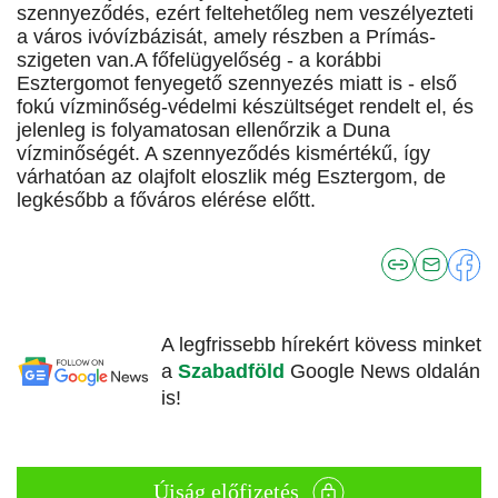
szennyeződés, ezért feltehetőleg nem veszélyezteti
a város ivóvízbázisát, amely részben a Prímás-
szigeten van.A főfelügyelőség - a korábbi
Esztergomot fenyegető szennyezés miatt is - első
fokú vízminőség-védelmi készültséget rendelt el, és
jelenleg is folyamatosan ellenőrzik a Duna
vízminőségét. A szennyeződés kismértékű, így
várhatóan az olajfolt eloszlik még Esztergom, de
legkésőbb a főváros elérése előtt.
A legfrissebb hírekért kövess minket
a
Szabadföld
Google News oldalán
is!
Újság előfizetés