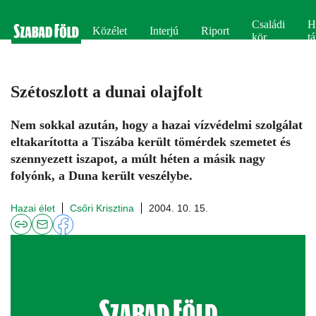
Családi
H
Közélet
Interjú
Riport
kör
tá
Szétoszlott a dunai olajfolt
Nem sokkal azután, hogy a hazai vízvédelmi szolgálat
eltakarította a Tiszába került tömérdek szemetet és
szennyezett iszapot, a múlt héten a másik nagy
folyónk, a Duna került veszélybe.
Hazai élet
Csőri Krisztina
2004. 10. 15.