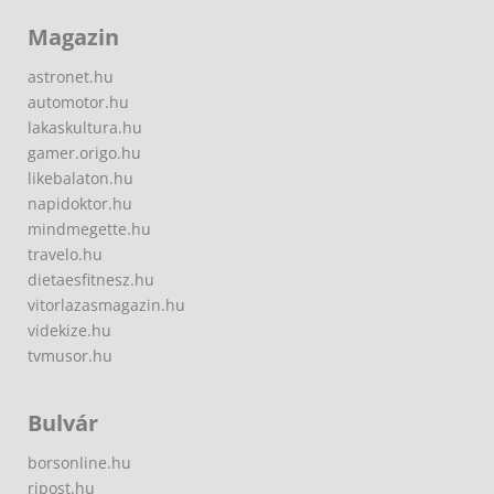
Magazin
astronet.hu
automotor.hu
lakaskultura.hu
gamer.origo.hu
likebalaton.hu
napidoktor.hu
mindmegette.hu
travelo.hu
dietaesfitnesz.hu
vitorlazasmagazin.hu
videkize.hu
tvmusor.hu
Bulvár
borsonline.hu
ripost.hu