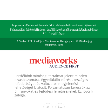
Impresszum
Online médiaajánlat
Print médiaajánlat
Adatvédelmi tájékoztató
Felhasználási feltételek
Hirdetési ászf
Előfizetői ászf
Partnereink
Játékszabályzat
Süti beállítások
A Szabad Föld kiadója a Mediaworks Hungary Zrt. © Minden jog
fenntartva. 2026
Portfóliónk minőségi tartalmat jelent minden
olvasó számára. Egyedülálló elérést, országos
lefedettséget és változatos megjelenési
lehetőséget biztosít. Folyamatosan keressük az
új irányokat és fejlődési lehetőségeket. Ez jövőnk
záloga.