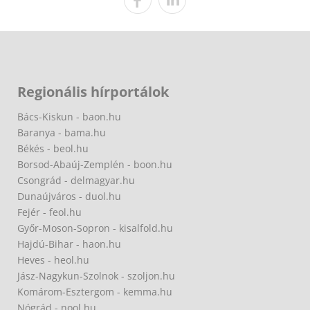
Regionális hírportálok
Bács-Kiskun - baon.hu
Baranya - bama.hu
Békés - beol.hu
Borsod-Abaúj-Zemplén - boon.hu
Csongrád - delmagyar.hu
Dunaújváros - duol.hu
Fejér - feol.hu
Győr-Moson-Sopron - kisalfold.hu
Hajdú-Bihar - haon.hu
Heves - heol.hu
Jász-Nagykun-Szolnok - szoljon.hu
Komárom-Esztergom - kemma.hu
Nógrád - nool.hu