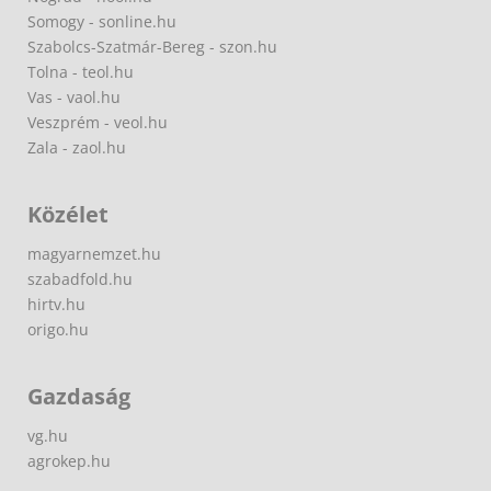
Somogy - sonline.hu
Szabolcs-Szatmár-Bereg - szon.hu
Tolna - teol.hu
Vas - vaol.hu
Veszprém - veol.hu
Zala - zaol.hu
Közélet
magyarnemzet.hu
szabadfold.hu
hirtv.hu
origo.hu
Gazdaság
vg.hu
agrokep.hu