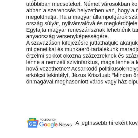
utóbbiban mecseteket. Német városokban ko
abban a szerencsés helyzetben van, hogy a m
megoldhatja. Ha a magyar állampolgárok sz
ország súlyát, nyilvánvalóvá és megkérdőjel
Egyfajta magyar reneszánsznak lehetnénk ta
anyaország versenyképességére.
A szavazáson kifejezésre juttathatjuk: akarjuk
mi genetikai és munkaerő-tartalékunk maradj
érzelmi sokkot okozna százezreknek és száze
lenne a nemzeti szívinfarktus, maga lenne a 
hová vezethetne? Acsarkodó politikusok hel
erkölcsi tekintélyt, Jézus Krisztust: "Minde
önmagával meghasonlott város vagy ház elpu
A legfrissebb hírekért kö