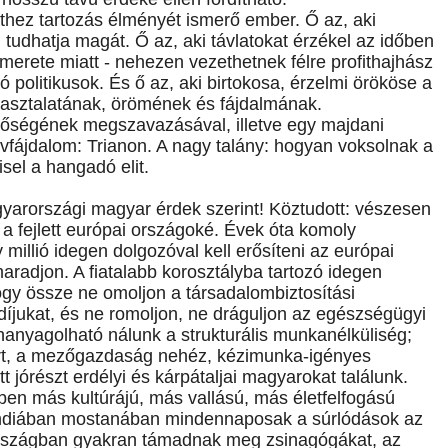
hez tartozás élményét ismerő ember. Ő az, aki
tudhatja magát. Ő az, aki távlatokat érzékel az időben
ismerete miatt - nehezen vezethetnek félre profithajhász
politikusok. És ő az, aki birtokosa, érzelmi örököse a
pasztalatának, örömének és fájdalmának.
tőségének megszavazásával, illetve egy majdani
ívfájdalom: Trianon. A nagy talány: hogyan voksolnak a
sel a hangadó elit.
yarországi magyar érdek szerint! Köztudott: vészesen
a fejlett európai országoké. Évek óta komoly
millió idegen dolgozóval kell erősíteni az európai
adjon. A fiatalabb korosztályba tartozó idegen
gy össze ne omoljon a társadalombiztosítási
jukat, és ne romoljon, ne dráguljon az egészségügyi
lhanyagolható nálunk a strukturális munkanélküliség;
t, a mezőgazdaság nehéz, kézimunka-igényes
t jórészt erdélyi és kárpátaljai magyarokat találunk.
n más kultúrájú, más vallású, más életfelfogású
andiában mostanában mindennaposak a súrlódások az
 országban gyakran támadnak meg zsinagógákat, az