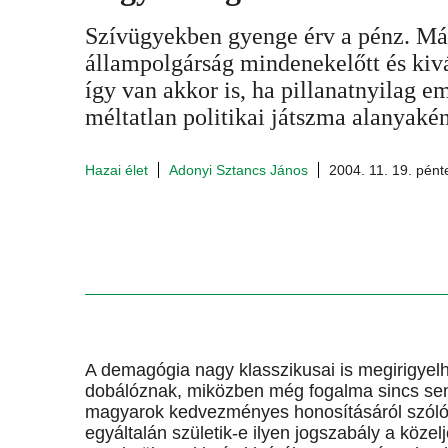
Szívügyekben gyenge érv a pénz. Már
állampolgárság mindenekelőtt és kivá
így van akkor is, ha pillanatnyilag 
méltatlan politikai játszma alanyaként
Hazai élet
Adonyi Sztancs János
2004. 11. 19. pént
A demagógia nagy klasszikusai is megirigyelh
dobálóznak, miközben még fogalma sincs senk
magyarok kedvezményes honosításáról szóló 
egyáltalán születik-e ilyen jogszabály a köze