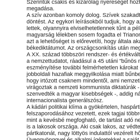
Szerintük csakis és kizárólag nyereséget hoz
megadása.
A szív azonban komoly dolog. Szívek szakadta
döntést. Az egykori leírásokból tudjuk, hogy 
lettek, olyannyira elviselhetetlennek tűnt a pé
magyarság lélekben sosem fogadta el Triano
azt a lehetőséget is előrevetíti, hogy általa a
békediktátumot. Az országcsonkítás után meg
A XX. század többszöri rendszer- és értékvál
a nemzettudatot, ráadásul a 45 utáni "bűnös 
eszményítése további felmérhetetlen károkat 
jobboldali hazafiak meggyilkolása miatt bűnb
hogy irtózott csaknem mindentől, ami nemzeti
virágoztak a nemzeti kommunista diktatúrák 
szenvedték a magyar kisebbségek -, addig ná
internacionalista generálszósz.
A kádári politikai klíma a gyökértelen, haspárt
felszaporodásához vezetett, ezek tagjai többr
mint a kevésbé megfogható, de tartást adó nem
is a lakosok országa. Aki csak lakos, az védt
pártkatonát, nagy löttyös indulattól vezérelt h
Üveggyönggyel és alkalmi ígéretekkel a saját 