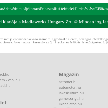
at
Adatvédelmi tájékoztató
Felhasználási feltételek
Hirdetési ászf
Előfizet
d kiadója a Mediaworks Hungary Zrt. © Minden jog fen
rtalmat jelent minden olvasó számára. Egyedülálló elérést, országos lefedettsége
 biztosít. Folyamatosan keressük az új irányokat és fejlődési lehetőségeket. Ez j
Magazin
aol.hu
ém - veol.hu
astronet.hu
zaol.hu
automotor.hu
lakaskultura.hu
gamer.origo.hu
let
likebalaton.hu