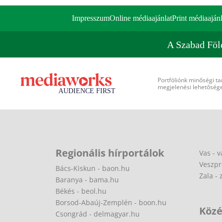
Impresszum
Online médiaajánlat
Print médiaajánl
A Szabad Föl
Portfóliónk minőségi ta
megjelenési lehetőséget
Regionális hírportálok
Vas - v
Veszpr
Bács-Kiskun - baon.hu
Zala - 
Baranya - bama.hu
Békés - beol.hu
Borsod-Abaúj-Zemplén - boon.hu
Közé
Csongrád - delmagyar.hu