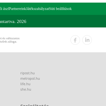
ői ászf
Partnereink
Játékszabályzat
Süti beállítások
ntartva. 2026
t és változatos
övőnk záloga.
ripost.hu
metropol.hu
life.hu
she.hu