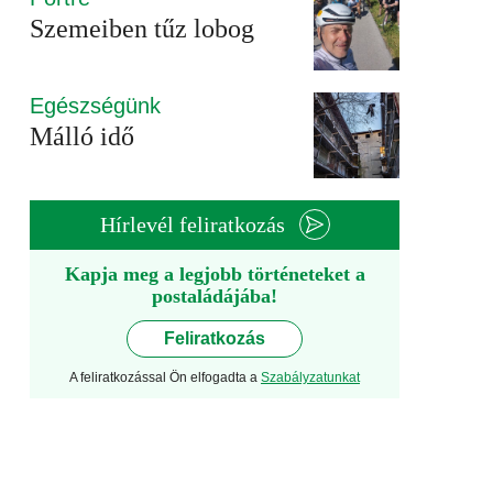
Szemeiben tűz lobog
Egészségünk
Málló idő
Hírlevél feliratkozás
Kapja meg a legjobb történeteket a
postaládájába!
Feliratkozás
A feliratkozással Ön elfogadta a
Szabályzatunkat