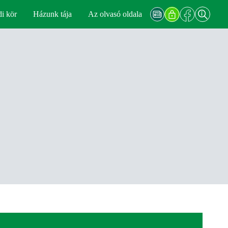
di kör
Házunk tája
Az olvasó oldala