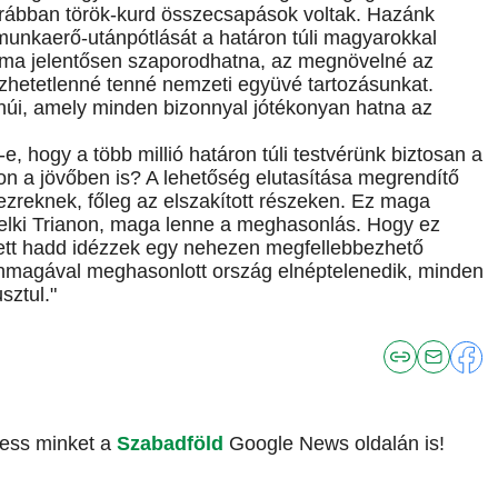
rábban török-kurd összecsapások voltak. Hazánk
unkaerő-utánpótlását a határon túli magyarokkal
áma jelentősen szaporodhatna, az megnövelné az
ezhetetlenné tenné nemzeti együvé tartozásunkat.
núi, amely minden bizonnyal jótékonyan hatna az
-e, hogy a több millió határon túli testvérünk biztosan a
on a jövőben is? A lehetőség elutasítása megrendítő
zreknek, főleg az elszakított részeken. Ez maga
lelki Trianon, maga lenne a meghasonlás. Hogy ez
yett hadd idézzek egy nehezen megfellebbezhető
n önmagával meghasonlott ország elnéptelenedik, minden
sztul."
vess minket a
Szabadföld
Google News oldalán is!