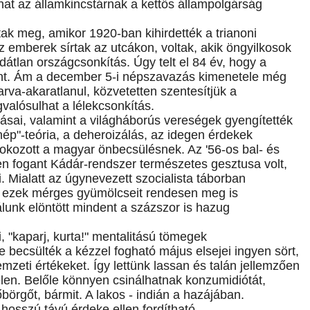
hat az államkincstárnak a kettős állampolgárság
k meg, amikor 1920-ban kihirdették a trianoni
az emberek sírtak az utcákon, voltak, akik öngyilkosok
ldátlan országcsonkítás. Úgy telt el 84 év, hogy a
nt. Ám a december 5-i népszavazás kimenetele még
karva-akaratlanul, közvetetten szentesítjük a
valósulhat a lélekcsonkítás.
tásai, valamint a világháborús vereségek gyengítették
nép"-teória, a deheroizálás, az idegen érdekek
okozott a magyar önbecsülésnek. Az '56-os bal- és
en fogant Kádár-rendszer természetes gesztusa volt,
. Mialatt az úgynevezett szocialista táborban
- ezek mérges gyümölcseit rendesen meg is
lunk elöntött mindent a százszor is hazug
i, "kaparj, kurta!" mentalitású tömegek
e becsülték a kézzel fogható május elsejei ingyen sört,
zeti értékeket. Így lettünk lassan és talán jellemzően
elen. Belőle könnyen csinálhatnak konzumidiótát,
őbörgőt, bármit. A lakos - indián a hazájában.
hosszú távú érdeke ellen fordítható.