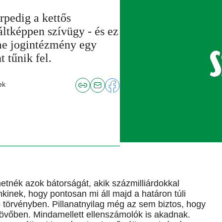
pedig a kettős
ltképpen szívügy - és ez
eme jogintézmény egy
 tűnik fel.
ek
etnék azok bátorságát, akik százmilliárdokkal
inek, hogy pontosan mi áll majd a határon túli
törvényben. Pillanatnyilag még az sem biztos, hogy
ljövőben. Mindamellett ellenszámolók is akadnak.