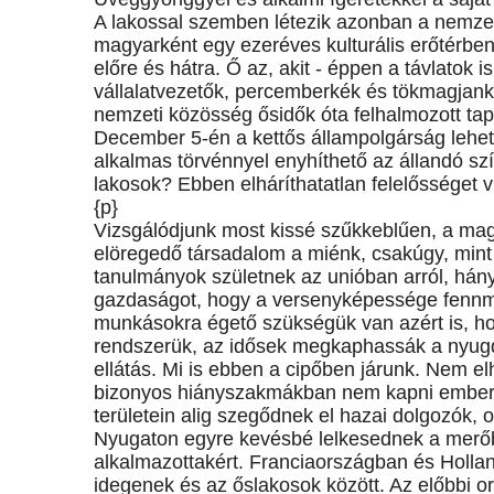
A lakossal szemben létezik azonban a nemzet
magyarként egy ezeréves kulturális erőtérben 
előre és hátra. Ő az, akit - éppen a távlatok 
vállalatvezetők, percemberkék és tökmagjankó 
nemzeti közösség ősidők óta felhalmozott ta
December 5-én a kettős állampolgárság lehe
alkalmas törvénnyel enyhíthető az állandó sz
lakosok? Ebben elháríthatatlan felelősséget vi
{p}
Vizsgálódjunk most kissé szűkkeblűen, a mag
elöregedő társadalom a miénk, csakúgy, mint 
tanulmányok születnek az unióban arról, hány 
gazdaságot, hogy a versenyképessége fennmar
munkásokra égető szükségük van azért is, ho
rendszerük, az idősek megkaphassák a nyugdí
ellátás. Mi is ebben a cipőben járunk. Nem e
bizonyos hiányszakmákban nem kapni ember
területein alig szegődnek el hazai dolgozók, ot
Nyugaton egyre kevésbé lelkesednek a merőbe
alkalmazottakért. Franciaországban és Holl
idegenek és az őslakosok között. Az előbbi