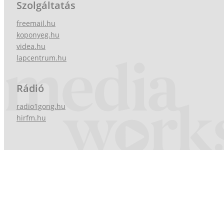
Szolgáltatás
freemail.hu
koponyeg.hu
videa.hu
lapcentrum.hu
Rádió
radio1gong.hu
hirfm.hu