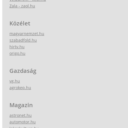
Zala - zaol.hu
Közélet
magyarnemzet.hu
szabadfold.hu
hirtv.hu
origo.hu
Gazdaság
vg.hu
agrokep.hu
Magazin
astronet.hu
automotor.hu