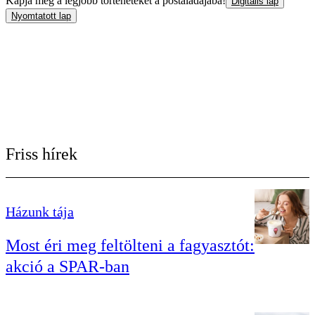
Kapja meg a legjobb történeteket a postaládájába!
Digitális lap
Nyomtatott lap
Friss hírek
Házunk tája
Most éri meg feltölteni a fagyasztót:
akció a SPAR-ban