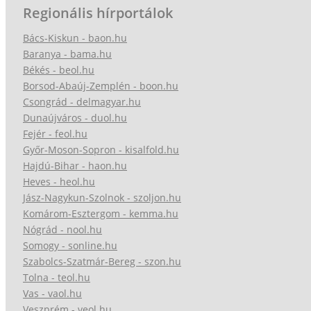
Regionális hírportálok
Bács-Kiskun - baon.hu
Baranya - bama.hu
Békés - beol.hu
Borsod-Abaúj-Zemplén - boon.hu
Csongrád - delmagyar.hu
Dunaújváros - duol.hu
Fejér - feol.hu
Győr-Moson-Sopron - kisalfold.hu
Hajdú-Bihar - haon.hu
Heves - heol.hu
Jász-Nagykun-Szolnok - szoljon.hu
Komárom-Esztergom - kemma.hu
Nógrád - nool.hu
Somogy - sonline.hu
Szabolcs-Szatmár-Bereg - szon.hu
Tolna - teol.hu
Vas - vaol.hu
Veszprém - veol.hu