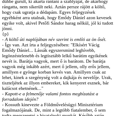
dühbe gurult, ki akarta rántani a szablyáját, de akárhogy
rángatta, nem sikerült neki. Aztán persze rájött a költő,
hogy csak ugratja a dédapám. Egyes feljegyzések
egyébként arra utalnak, hogy Emődy Dániel azon kevesek
egyike volt, akivel Petőfi Sándor harag nélkül, jól ki tudott
jönni.
{p}
- A költő úti naplójában név szerint is említi az ön ősét.
- Így van. Azt írta a feljegyzésében: "Elkísért Vácig
Emődy Dániel... Lássák egyszersmind leghívebb,
legönzéstelenebb és legtisztább lelkű barátim egyikének
nevét is. Barátja vagyok, mert ő is barátom. De barátja
vagyok még inkább azért, mert ő jellem, olly erős jellem,
amillyen e gyönge korban kevés van. Amillyen csak az
lehet, kinek a szegénység volt a dajkája és nevelője. Urak,
tiszteljétek az illyen embereket, kik kenyeret esznek, bár
kalácsot ehetnének..."
- Kapott-e a felmenője valami fontos megbízatást a
forradalom idején?
- Kossuth kinevezte a Földművelésügyi Minisztérium
fogalmazójának. De, mint a legtöbb fiatalember, ő sem
tudta megszeretni a hivatalnoki munkát. Később aztán,