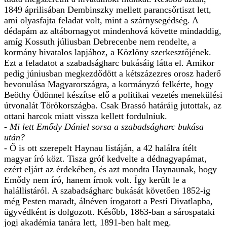
1849 áprilisában Dembinszky mellett parancsőrtiszt lett,
ami olyasfajta feladat volt, mint a szárnysegédség. A
dédapám az altábornagyot mindenhová követte mindaddig,
amíg Kossuth júliusban Debrecenbe nem rendelte, a
kormány hivatalos lapjához, a Közlöny szerkesztőjének.
Ezt a feladatot a szabadságharc bukásáig látta el. Amikor
pedig júniusban megkezdődött a kétszázezres orosz haderő
bevonulása Magyarországra, a kormányzó felkérte, hogy
Beöthy Ödönnel készítse elő a politikai vezetés menekülési
útvonalát Törökországba. Csak Brassó határáig jutottak, az
ottani harcok miatt vissza kellett fordulniuk.
- Mi lett Emődy Dániel sorsa a szabadságharc bukása
után?
- Ő is ott szerepelt Haynau listáján, a 42 halálra ítélt
magyar író közt. Tisza gróf kedvelte a dédnagyapámat,
ezért eljárt az érdekében, és azt mondta Haynaunak, hogy
Emődy nem író, hanem írnok volt. Így került le a
halállistáról. A szabadságharc bukását követően 1852-ig
még Pesten maradt, álnéven írogatott a Pesti Divatlapba,
ügyvédként is dolgozott. Később, 1863-ban a sárospataki
jogi akadémia tanára lett, 1891-ben halt meg.