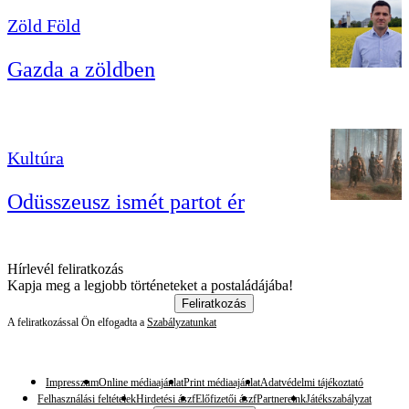
Zöld Föld
Gazda a zöldben
Kultúra
Odüsszeusz ismét partot ér
Hírlevél feliratkozás
Kapja meg a legjobb történeteket a postaládájába!
Feliratkozás
A feliratkozással Ön elfogadta a
Szabályzatunkat
Impresszum
Online médiaajánlat
Print médiaajánlat
Adatvédelmi tájékoztató
Felhasználási feltételek
Hirdetési ászf
Előfizetői ászf
Partnereink
Játékszabályzat