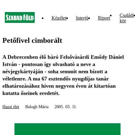
Családi
Közélet
Interjú
Riport
kör
Petőfivel cimborált
A Debrecenben élő báró Felsővásárdi Emődy Dániel
István - pontosan így olvasható a neve a
névjegykártyáján - soha semmit nem bízott a
véletlenre. A ma 67 esztendős nyugdíjas tanár
elhatározásához híven negyven éven át kitartóan
kutatta őseinek eredetét.
Hazai élet
Balogh Mária
2005. 03. 11.