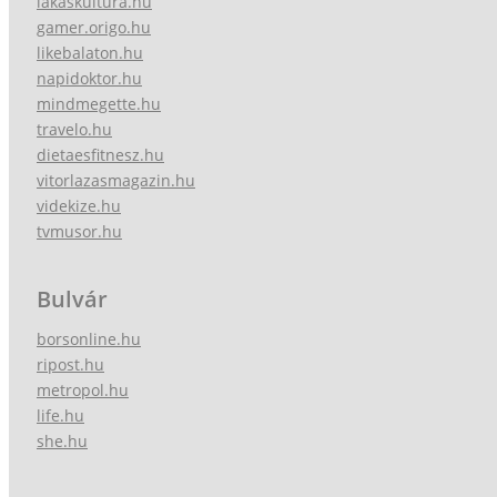
lakaskultura.hu
gamer.origo.hu
likebalaton.hu
napidoktor.hu
mindmegette.hu
travelo.hu
dietaesfitnesz.hu
vitorlazasmagazin.hu
videkize.hu
tvmusor.hu
Bulvár
borsonline.hu
ripost.hu
metropol.hu
life.hu
she.hu