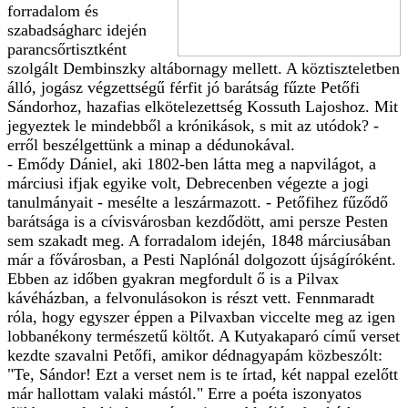
forradalom és
szabadságharc idején
parancsőrtisztként
szolgált Dembinszky altábornagy mellett. A köztiszteletben
álló, jogász végzettségű férfit jó barátság fűzte Petőfi
Sándorhoz, hazafias elkötelezettség Kossuth Lajoshoz. Mit
jegyeztek le mindebből a krónikások, s mit az utódok? -
erről beszélgettünk a minap a dédunokával.
- Emődy Dániel, aki 1802-ben látta meg a napvilágot, a
márciusi ifjak egyike volt, Debrecenben végezte a jogi
tanulmányait - mesélte a leszármazott. - Petőfihez fűződő
barátsága is a cívisvárosban kezdődött, ami persze Pesten
sem szakadt meg. A forradalom idején, 1848 márciusában
már a fővárosban, a Pesti Naplónál dolgozott újságíróként.
Ebben az időben gyakran megfordult ő is a Pilvax
kávéházban, a felvonulásokon is részt vett. Fennmaradt
róla, hogy egyszer éppen a Pilvaxban viccelte meg az igen
lobbanékony természetű költőt. A Kutyakaparó című verset
kezdte szavalni Petőfi, amikor dédnagyapám közbeszólt:
"Te, Sándor! Ezt a verset nem is te írtad, két nappal ezelőtt
már hallottam valaki mástól." Erre a poéta iszonyatos