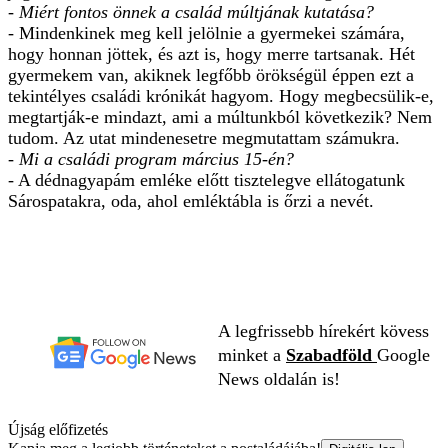
- Miért fontos önnek a család múltjának kutatása?
- Mindenkinek meg kell jelölnie a gyermekei számára,
hogy honnan jöttek, és azt is, hogy merre tartsanak. Hét
gyermekem van, akiknek legfőbb örökségül éppen ezt a
tekintélyes családi krónikát hagyom. Hogy megbecsülik-e,
megtartják-e mindazt, ami a múltunkból következik? Nem
tudom. Az utat mindenesetre megmutattam számukra.
- Mi a családi program március 15-én?
- A dédnagyapám emléke előtt tisztelegve ellátogatunk
Sárospatakra, oda, ahol emléktábla is őrzi a nevét.
A legfrissebb hírekért kövess
minket a
Szabadföld
Google
News oldalán is!
Újság előfizetés