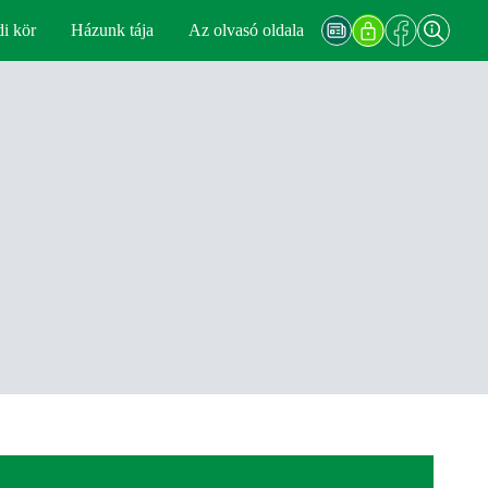
di kör
Házunk tája
Az olvasó oldala