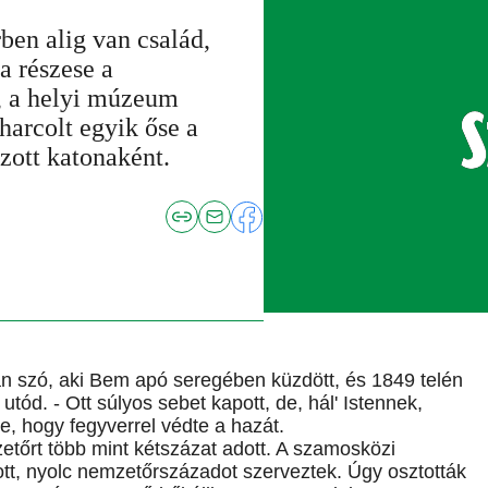
ben alig van család,
a részese a
, a helyi múzeum
harcolt egyik őse a
zott katonaként.
n szó, aki Bem apó seregében küzdött, és 1849 telén
 utód. - Ott súlyos sebet kapott, de, hál' Istennek,
e, hogy fegyverrel védte a hazát.
tőrt több mint kétszázat adott. A szamosközi
tt, nyolc nemzetőrszázadot szerveztek. Úgy osztották