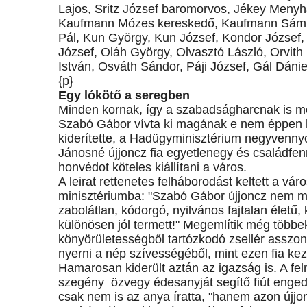
Lajos, Sritz József baromorvos, Jékey Menyh
Kaufmann Mózes kereskedő, Kaufmann Sámuel
Pál, Kun György, Kun József, Kondor József,
József, Oláh György, Olvasztó László, Orvith
István, Osváth Sándor, Páji József, Gál Dánie
{p}
Egy lókötő a seregben
Minden kornak, így a szabadságharcnak is m
Szabó Gábor vívta ki magának e nem éppen 
kiderítette, a Hadügyminisztérium negyvennyol
Jánosné újjoncz fia egyetlenegy és családfennt
honvédot köteles kiállítani a város.
A leirat rettenetes felháborodást keltett a vár
minisztériumba: "Szabó Gábor újjoncz nem mi
zabolátlan, kódorgó, nyilvános fajtalan életű
különösen jól termett!" Megemlítik még több
könyörületességből tartózkodó zsellér asszony,
nyerni a nép szívességéből, mint ezen fia k
Hamarosan kiderült aztán az igazság is. A fe
szegény özvegy édesanyját segítő fiút engedjé
csak nem is az anya íratta, "hanem azon újjo