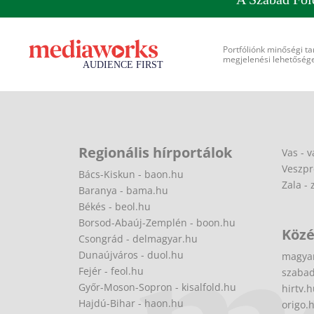
Portfóliónk minőségi ta
megjelenési lehetőséget
Regionális hírportálok
Vas - v
Veszpr
Bács-Kiskun - baon.hu
Zala - 
Baranya - bama.hu
Békés - beol.hu
Borsod-Abaúj-Zemplén - boon.hu
Közé
Csongrád - delmagyar.hu
Dunaújváros - duol.hu
magya
Fejér - feol.hu
szabad
Győr-Moson-Sopron - kisalfold.hu
hirtv.
Hajdú-Bihar - haon.hu
origo.