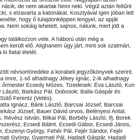
ácik, de nem akartak hinni neki. Végül aztán feltűnt
cki, s elzavarta a katonákat. Kosztyával igen jóban lett
mesélte, hogy ő tulajdonképpen lengyel, az apját
. Nem sokáig lehetett, sajnos, nálunk, mert jött a
ogy találkozzon vele. A háború után még a
em került elő. Alighanem úgy járt, mint sok szatmári,
i fiatal életét.
ött névsortöredéke a korabeli jegyzőkönyvek szerint.
 Imre, 1-ső alhadnagy Jékey Ignác, 2-ik alhadnagy
-ik őrmester Ecsedy Mózes. Tizedesek: Éva László, Kun
y László, Barkász Pál. Dobosok: Balla Gáspár és
Sütő Ferentz (Vetés).
atta Ignácz, Bánk László, Barcsai József, Barcsai
arkász József, Bauer Dávid orvos, Belényesi Antal,
, Révész István, Bilkai Pál, Borbély László, ifj. Borek
szerész, Ecsedi Bálint, Ecsedi Gábor, Ecsedi János,
r, Eszenyi György, Fehér Pál, Fejér Sándor, Fejér
mati György, Gyarmati Pál, Hadadi Gáspár, Hadadi