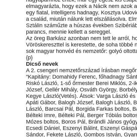
elmagyarázta, hogy ezek a Nácik nem azok a n
egy fiatal, intelligens hadnagy, Kosztya Udovi
a család, miután nálunk lett elszállásolva. El
Sztálin száműzte a húszas években Szibériába
parancs, mennie kellett a sereggel.
Az öreg Barkász azonban nem tett le arról, h
Vöröskereszttel is kerestette, de soha többé n
sok magyar honvéd és nemzetőr: golyó oltotta k
{p}
Dicső nevek
A 2. csengeri nemzetőrszázad írásban megőrz
"Kapitány: Domahidy Ferenc, főhadnagy Sánta
Riskó László, 1-ső őrmester Berei Miklós, 2
József, Gellér Mihály, Osváth György, Borbél
Kegye László(Vetés). Átsok: Varga László és 
Apáti Gábor, Balogh József, Balogh László, B
László, Barcsai Pál, Borgida Farkas boltos, B
Bélteki Imre, Bélteki Pál, Berger Tóbiás boltos
Mózes boltos, Boros Pál, Brándli János gyógy
Ecsedi Dániel, Eszenyi Bálint, Eszenyi Gáspá
Sándor, Fekete László, Gombos István, Gyar