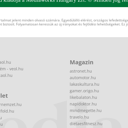
rtalmat jelent minden olvasó számára. Egyedülálló elérést, országos lefedettsége
 biztosít. Folyamatosan keressük az új irányokat és fejlődési lehetőségeket. Ez j
Magazin
aol.hu
ém - veol.hu
astronet.hu
zaol.hu
automotor.hu
lakaskultura.hu
gamer.origo.hu
let
likebalaton.hu
napidoktor.hu
rnemzet.hu
mindmegette.hu
fold.hu
travelo.hu
hu
dietaesfitnesz.hu
hu