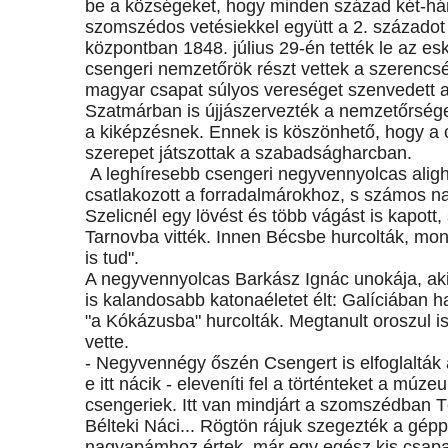
be a községeket, hogy minden század két-hár
szomszédos vetésiekkel együtt a 2. századot 
központban 1848. július 29-én tették le az es
csengeri nemzetőrök részt vettek a szerencsét
magyar csapat súlyos vereséget szenvedett a 
Szatmárban is újjászervezték a nemzetőrséget
a kiképzésnek. Ennek is köszönhető, hogy a 
szerepet játszottak a szabadságharcban.
A leghíresebb csengeri negyvennyolcas ali
csatlakozott a forradalmárokhoz, s számos n
Szelicnél egy lövést és több vágást is kapott,
Tarnovba vitték. Innen Bécsbe hurcolták, mondv
is tud".
A negyvennyolcas Barkász Ignác unokája, aki
is kalandosabb katonaéletet élt: Galíciában 
"a Kókázusba" hurcolták. Megtanult oroszul 
vette.
- Negyvennégy őszén Csengert is elfoglalták 
e itt nácik - eleveníti fel a történteket a mú
csengeriek. Itt van mindjárt a szomszédban T
Bélteki Náci... Rögtön rájuk szegezték a gépp
nagyapámhoz értek, már egy egész kis csapa