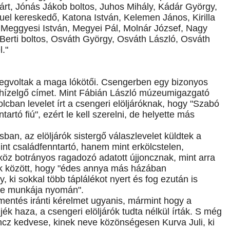
árt, Jónás Jákob boltos, Juhos Mihály, Kádár György,
 kereskedő, Katona István, Kelemen János, Kirilla
 Meggyesi István, Megyei Pál, Molnár József, Nagy
 Berti boltos, Osváth György, Osváth László, Osváth
l."
egvoltak a maga lókötői. Csengerben egy bizonyos
hízelgő címet. Mint Fábián László múzeumigazgató
cban levelet írt a csengeri elöljáróknak, hogy "Szabó
artó fiú", ezért le kell szerelni, de helyette más
osban, az elöljárók sistergő válaszlevelet küldtek a
nt családfenntartó, hanem mint erkölcstelen,
, köz botrányos ragadozó adatott újjoncznak, mint arra
ek között, hogy "édes annya más házában
 ki sokkal több táplálékot nyert és fog ezután is
eze munkája nyomán".
lmentés iránti kérelmet ugyanis, mármint hogy a
k haza, a csengeri elöljárók tudta nélkül írták. S még
ncz kedvese, kinek neve közönségesen Kurva Juli, ki