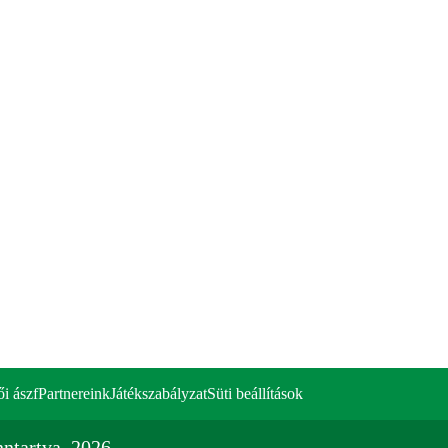
ői ászf
Partnereink
Játékszabályzat
Süti beállítások
ntartva. 2026