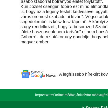
Szabó Gáborral botrányos életet folytatott".
Kun József csengeri főbíró ezt mind elmondt
is, hogy ez a legény feslett kedvesével együtt
város örömest szabadulni kíván". Végső aduké
segedelemből is kész lesz tápolni". A károlyi
s úgy rendelkezett, hogy "a besorozott Szab
jóléte hasznosnak nem tartván" el nem bocsát
Gáborról, de az utókor úgy gondolja, hogy bel
magyar ember.
A legfrissebb hírekért kö
Impresszum
Online médiaajánlat
Print médiaajánl
A Szabad Föl