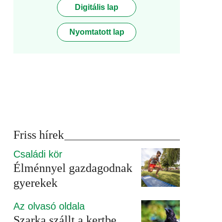
Digitális lap
Nyomtatott lap
Friss hírek
Családi kör
Élménnyel gazdagodnak
gyerekek
Az olvasó oldala
Szarka szállt a kertbe