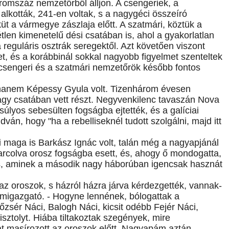
omszáz nemzetőrből álljon. A csengeriek, a
alkották, 241-en voltak, s a nagygéci összeíró
küt a vármegye zászlaja előtt. A szatmári, köztük a
len kimenetelű dési csatában is, ahol a gyakorlatlan
reguláris osztrák seregektől. Azt követően viszont
, és a korábbinál sokkal nagyobb figyelmet szenteltek
csengeri és a szatmári nemzetőrök később fontos
ghanem Képessy Gyula volt. Tizenhárom évesen
agy csatában vett részt. Negyvenkilenc tavaszán Nova
 súlyos sebesülten fogságba ejtették, és a galíciai
án, hogy "ha a rebelliseknél tudott szolgálni, majd itt
 maga is Barkász Ignác volt, talán még a nagyapjánál
harcolva orosz fogságba esett, és, ahogy ő mondogatta,
is, aminek a második nagy háborúban igencsak hasznát
az oroszok, s házról házra járva kérdezgették, vannak-
zeumigazgató. - Hogyne lennének, bólogattak a
őzsér Náci, Balogh Náci, kicsit odébb Fejér Náci,
isztolyt. Hiába tiltakoztak szegények, mire
t masírozott az oroszok előtt. Nagyapám aztán