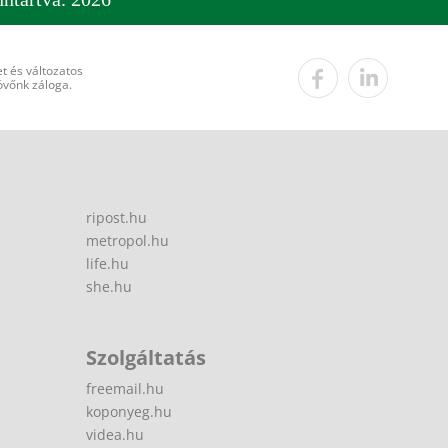
t és változatos
övőnk záloga.
ripost.hu
metropol.hu
life.hu
she.hu
Szolgáltatás
freemail.hu
koponyeg.hu
videa.hu