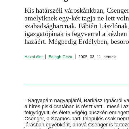
Kis határszéli városkánkban, Csenger
amelyiknek egy-két tagja ne lett voln
szabadságharcnak. Fábián Lászlónak
igazgatójának is fegyverrel a kézben 
hazáért. Mégpedig Erdélyben, besoro
Hazai élet
Balogh Géza
2005. 03. 11. péntek
- Nagyapám nagyapjáról, Barkász Ignácról va
a híres piski csatában is részt vett - meséli az
felgyógyult, és élete végéig büszkén emlegett
Csenger, a Szamos-parti település csak nemze
járásban egyébként, ahová Csenger is tartozo