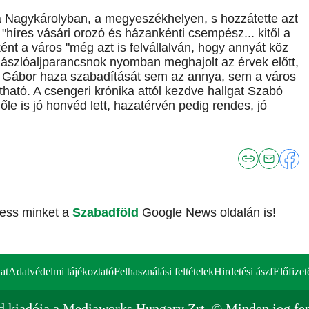
a Nagykárolyban, a megyeszékhelyen, s hozzátette azt
 "híres vásári orozó és házankénti csempész... kitől a
nt a város "még azt is felvállalván, hogy annyát köz
 zászlóaljparancsnok nyomban meghajolt az érvek előtt,
ó Gábor haza szabadítását sem az annya, sem a város
ható. A csengeri krónika attól kezdve hallgat Szabó
őle is jó honvéd lett, hazatérvén pedig rendes, jó
vess minket a
Szabadföld
Google News oldalán is!
at
Adatvédelmi tájékoztató
Felhasználási feltételek
Hirdetési ászf
Előfizet
d kiadója a Mediaworks Hungary Zrt. © Minden jog fen