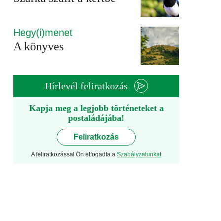
Hegy(i)menet
A könyves
Hírlevél feliratkozás
Kapja meg a legjobb történeteket a
postaládájába!
Feliratkozás
A feliratkozással Ön elfogadta a
Szabályzatunkat