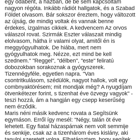
egy odabent, a házban, de be sem kapcsoltam
nagyon régóta. Inkább rádiót hallgatok, és a Szabad
Földet olvasom. Bár sokszor éreztem, hogy változott
az újság, de mindig voltak és vannak benne
érdekes, izgalmas cikkek. A kedvencem Az orvos
válaszol rovat. Szirmák Eszter válaszait mindig
elolvasom, hátha ír valami olyat, amitől én is
meggyógyulhatok. De hiába, mert nem
gyógyulhatok meg. Nézze, ezt mind be kell
szednem." "Reggel", "délben", "este" feliratú
dobozokban sorakoznak a gyógyszerek.
Tizennégyféle, egyetlen napra. "Van
csontritkulásom, szédülök, nagyot hallok, volt egy
combnyaktörésem; mit mondjak még? A nyugdíjam
ötvenkétezer forint, s tizenhat éve özvegy vagyok" -
teszi hozzá, ám a hangján egy csepp keserűség
nem érződik.
Maris néni másik kedvenc rovata a Segítsünk
egymáson. Erről így mesél: "Négy, talán öt éve
lehetett. Egy fiatal házaspárnak nem volt semmije
és senkije, csak az a tizenhárom éves kislány, aki
tanulni szeretett volna. Elhatároztam, hogy segítek.