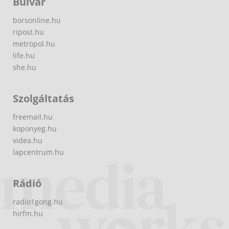
Bulvár
borsonline.hu
ripost.hu
metropol.hu
life.hu
she.hu
Szolgáltatás
freemail.hu
koponyeg.hu
videa.hu
lapcentrum.hu
Rádió
radio1gong.hu
hirfm.hu