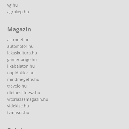
vg.hu
agrokep.hu
Magazin
astronet.hu
automotor.hu
lakaskultura.hu
gamer.origo.hu
likebalaton.hu
napidoktor.hu
mindmegette.hu
travelo.hu
dietaesfitnesz.hu
vitorlazasmagazin.hu
videkize.hu
tvmusor.hu