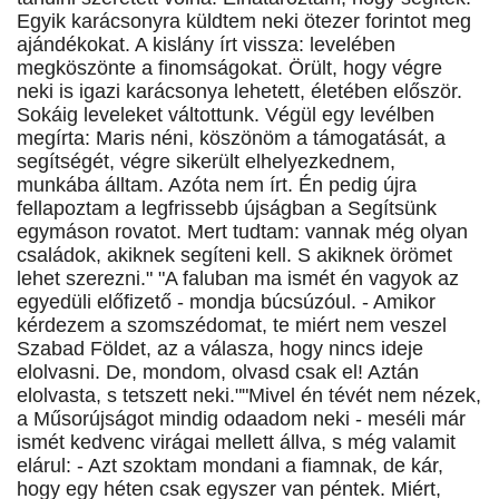
Egyik karácsonyra küldtem neki ötezer forintot meg
ajándékokat. A kislány írt vissza: levelében
megköszönte a finomságokat. Örült, hogy végre
neki is igazi karácsonya lehetett, életében először.
Sokáig leveleket váltottunk. Végül egy levélben
megírta: Maris néni, köszönöm a támogatását, a
segítségét, végre sikerült elhelyezkednem,
munkába álltam. Azóta nem írt. Én pedig újra
fellapoztam a legfrissebb újságban a Segítsünk
egymáson rovatot. Mert tudtam: vannak még olyan
családok, akiknek segíteni kell. S akiknek örömet
lehet szerezni." "A faluban ma ismét én vagyok az
egyedüli előfizető - mondja búcsúzóul. - Amikor
kérdezem a szomszédomat, te miért nem veszel
Szabad Földet, az a válasza, hogy nincs ideje
elolvasni. De, mondom, olvasd csak el! Aztán
elolvasta, s tetszett neki.""Mivel én tévét nem nézek,
a Műsorújságot mindig odaadom neki - meséli már
ismét kedvenc virágai mellett állva, s még valamit
elárul: - Azt szoktam mondani a fiamnak, de kár,
hogy egy héten csak egyszer van péntek. Miért,