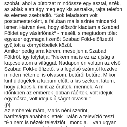
szobát, ahol a bútorzat mindössze egy asztal, szék,
az ablak alatt ágy meg egy kis asztalka, rajta telefon
és elemes zsebrádió. "Sok feladatom volt
postamesterként, a faluban ma is szinte mindenki
ismer. Hatvan éve, hogy először kiadtam a Szabad
Földet egy vásárlónak" - meséli, s megtudom tőle:
egyszer egymaga tizenöt Szabad Föld-előfizetőt
gyűjtött a környékbeliek közül.
Amikor pedig arra kérem, meséljen a Szabad
Földről, így folytatja: "Nekem ma is ez az újság a
kapcsolatom a világgal. Nadapon én voltam az első
Szabad Föld-előfizető, s a legelső számtól kezdve
minden héten el is olvasom, betűről betűre. Mikor
kint üldögélek a kapum előtt, a kis széken, látom,
hogy a kocsik, mint az őrültek, mennek. A mi
időnkben az emberek jobban ráértek, volt idejük
egymásra, volt idejük újságot olvasni."
{p}
Az emberek mára, Maris néni szerint,
barátságtalanabbak lettek. Talán a televízió teszi.
"Én nem is nézek televíziót - mondja. - Van ugyan