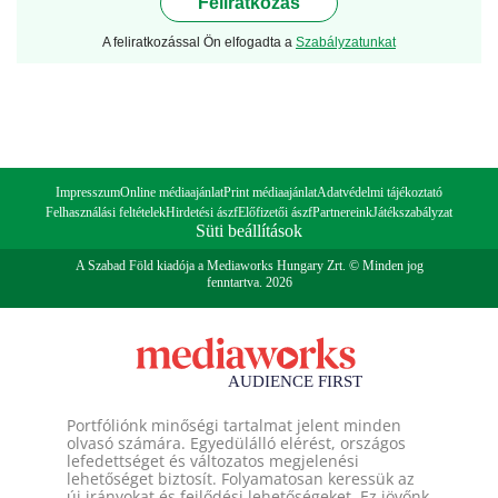
Feliratkozás
A feliratkozással Ön elfogadta a
Szabályzatunkat
Impresszum
Online médiaajánlat
Print médiaajánlat
Adatvédelmi tájékoztató
Felhasználási feltételek
Hirdetési ászf
Előfizetői ászf
Partnereink
Játékszabályzat
Süti beállítások
A Szabad Föld kiadója a Mediaworks Hungary Zrt. © Minden jog
fenntartva. 2026
Portfóliónk minőségi tartalmat jelent minden
olvasó számára. Egyedülálló elérést, országos
lefedettséget és változatos megjelenési
lehetőséget biztosít. Folyamatosan keressük az
új irányokat és fejlődési lehetőségeket. Ez jövőnk