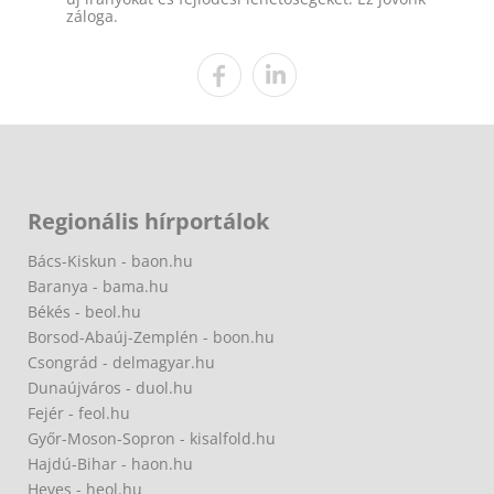
záloga.
Regionális hírportálok
Bács-Kiskun - baon.hu
Baranya - bama.hu
Békés - beol.hu
Borsod-Abaúj-Zemplén - boon.hu
Csongrád - delmagyar.hu
Dunaújváros - duol.hu
Fejér - feol.hu
Győr-Moson-Sopron - kisalfold.hu
Hajdú-Bihar - haon.hu
Heves - heol.hu