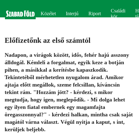
Családi
H
Közélet
Interjú
Riport
kör
tá
Előfizetőnk az első számtól
Nadapon, a virágok között, idős, fehér hajú asszony
álldogál. Kémleli a forgalmat, egyik keze a botján
pihen, a másikkal a kerítésbe kapaszkodik.
Tekintetéből mérhetetlen nyugalom árad. Amikor
ajtaja előtt megállok, szeme felcsillan, kíváncsin
tekint rám. "Hozzám jött? - kérdezi, s mikor
megtudja, hogy igen, meglepődik. - Mi dolga lehet
egy ilyen fiatal embernek egy magamfajta
öregasszonnyal?" - kérdezi halkan, mintha csak saját
magától várna választ. Végül nyitja a kaput, s int,
kerüljek beljebb.