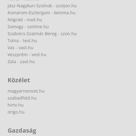
Jász-Nagykun-Szolnok - szoljon.hu
Komárom-Esztergom - kemma.hu
Nógrád - nool.hu
Somogy - sonline.hu
Szabolcs-Szatmár-Bereg - szon.hu
Tolna - teol.hu
Vas - vaol.hu
Veszprém - veol.hu
Zala - zaol.hu
Közélet
magyarnemzet.hu
szabadfold.hu
hirtv.hu
origo.hu
Gazdaság