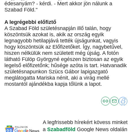
édesanyám? - kérdi. - Mert akkor jön nálunk a
Szabad Föld."
A legrégebbi előfiztő
A Szabad Föld születésnapján illő talán, hogy
köszöntsük azokat is, akik az ország egyik
legnagyobb hetilapjává tették újságunkat, vagyis
hogy köszöntsük az Előfizetőket. Így, nagybetűvel,
hiszen nélkülük nem született még újság. A fotón
látható Fülöp Györgyné egészen biztosan az egyik
legelső előfizetőnk; hűsége azóta is tart. Hatvanadik
születésnapunkon Szücs Gábor lapigazgató
meglátogatta Mariska nénit, aki a virág mellé
mostantól ajándékba kapja tőlünk a lapot.
A legfrissebb hírekért kövess minket
a
Szabadföld
Google News oldalán