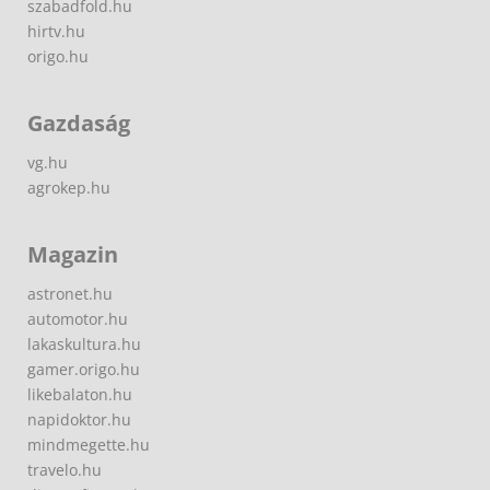
szabadfold.hu
hirtv.hu
origo.hu
Gazdaság
vg.hu
agrokep.hu
Magazin
astronet.hu
automotor.hu
lakaskultura.hu
gamer.origo.hu
likebalaton.hu
napidoktor.hu
mindmegette.hu
travelo.hu