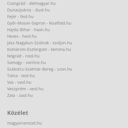
Csongrád - delmagyar.hu
Dunaújváros - duol.hu
Fejér - feol.hu
Győr-Moson-Sopron - kisalfold.hu
Hajdú-Bihar - haon.hu
Heves - heol.hu
Jász-Nagykun-Szolnok - szoljon.hu
Komárom-Esztergom - kemma.hu
Nógrád - nool.hu
Somogy - sonline.hu
Szabolcs-Szatmár-Bereg - szon.hu
Tolna - teol.hu
Vas - vaol.hu
Veszprém - veol.hu
Zala - zaol.hu
Közélet
magyarnemzet.hu