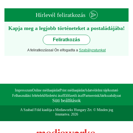
Hírlevél feliratkozás
Kapja meg a legjobb történeteket a postaládájába!
Feliratkozás
A feliratkozással Ön elfogadta a
Szabályzatunkat
Impresszum
Online médiaajánlat
Print médiaajánlat
Adatvédelmi tájékoztató
Felhasználási feltételek
Hirdetési ászf
Előfizetői ászf
Partnereink
Játékszabályzat
Süti beállítások
A Szabad Föld kiadója a Mediaworks Hungary Zrt. © Minden jog
fenntartva. 2026