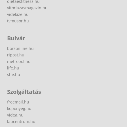
dietaesfitnesz.hu
vitorlazasmagazin.hu
videkize.hu
tvmusor.hu
Bulvár
borsonline.hu
ripost.hu
metropol.hu
life.hu
she.hu
Szolgáltatás
freemail.hu
koponyeg.hu
videa.hu
lapcentrum.hu