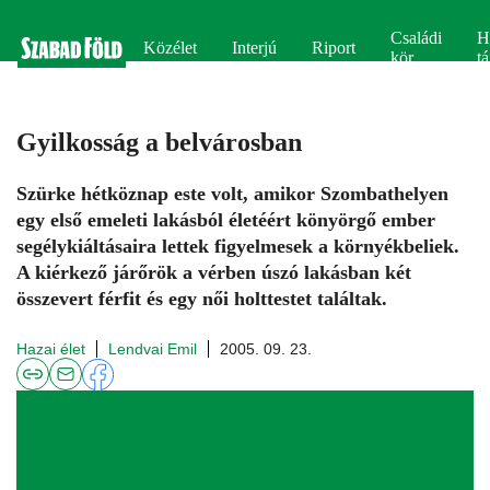
Családi
H
Közélet
Interjú
Riport
kör
tá
Gyilkosság a belvárosban
Szürke hétköznap este volt, amikor Szombathelyen
egy első emeleti lakásból életéért könyörgő ember
segélykiáltásaira lettek figyelmesek a környékbeliek.
A kiérkező járőrök a vérben úszó lakásban két
összevert férfit és egy női holttestet találtak.
Hazai élet
Lendvai Emil
2005. 09. 23.