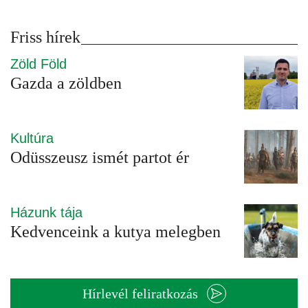
Friss hírek
Zöld Föld
Gazda a zöldben
Kultúra
Odüsszeusz ismét partot ér
Házunk tája
Kedvenceink a kutya melegben
Hírlevél feliratkozás