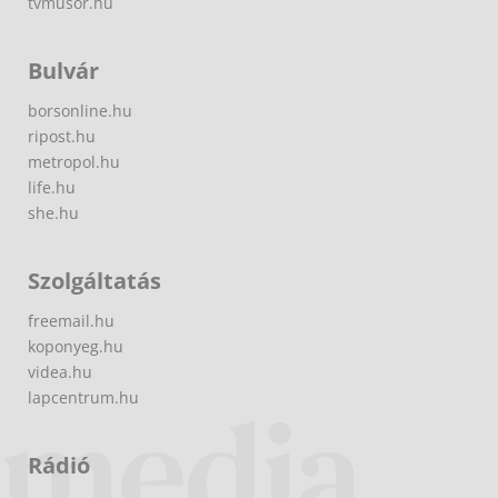
tvmusor.hu
Bulvár
borsonline.hu
ripost.hu
metropol.hu
life.hu
she.hu
Szolgáltatás
freemail.hu
koponyeg.hu
videa.hu
lapcentrum.hu
Rádió