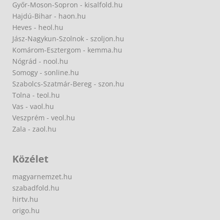
Győr-Moson-Sopron - kisalfold.hu
Hajdú-Bihar - haon.hu
Heves - heol.hu
Jász-Nagykun-Szolnok - szoljon.hu
Komárom-Esztergom - kemma.hu
Nógrád - nool.hu
Somogy - sonline.hu
Szabolcs-Szatmár-Bereg - szon.hu
Tolna - teol.hu
Vas - vaol.hu
Veszprém - veol.hu
Zala - zaol.hu
Közélet
magyarnemzet.hu
szabadfold.hu
hirtv.hu
origo.hu