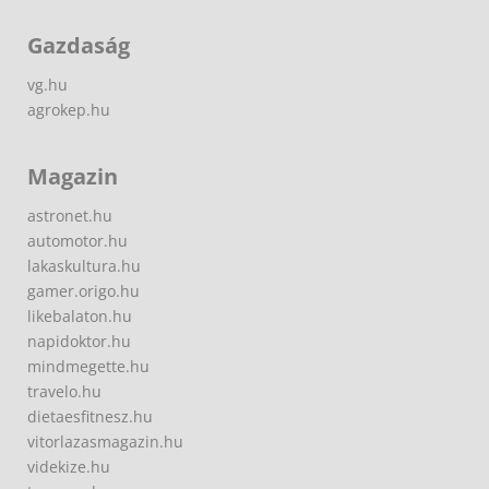
Gazdaság
vg.hu
agrokep.hu
Magazin
astronet.hu
automotor.hu
lakaskultura.hu
gamer.origo.hu
likebalaton.hu
napidoktor.hu
mindmegette.hu
travelo.hu
dietaesfitnesz.hu
vitorlazasmagazin.hu
videkize.hu