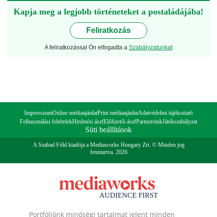
Kapja meg a legjobb történeteket a postaládájába!
Feliratkozás
A feliratkozással Ön elfogadta a
Szabályzatunkat
Impresszum
Online médiaajánlat
Print médiaajánlat
Adatvédelmi tájékoztató
Felhasználási feltételek
Hirdetési ászf
Előfizetői ászf
Partnereink
Játékszabályzat
Süti beállítások
A Szabad Föld kiadója a Mediaworks Hungary Zrt. © Minden jog
fenntartva. 2026
Portfóliónk minőségi tartalmat jelent minden