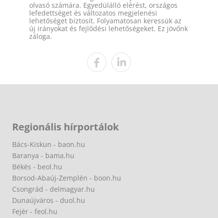
olvasó számára. Egyedülálló elérést, országos
lefedettséget és változatos megjelenési
lehetőséget biztosít. Folyamatosan keressük az
új irányokat és fejlődési lehetőségeket. Ez jövőnk
záloga.
Regionális hírportálok
Bács-Kiskun - baon.hu
Baranya - bama.hu
Békés - beol.hu
Borsod-Abaúj-Zemplén - boon.hu
Csongrád - delmagyar.hu
Dunaújváros - duol.hu
Fejér - feol.hu