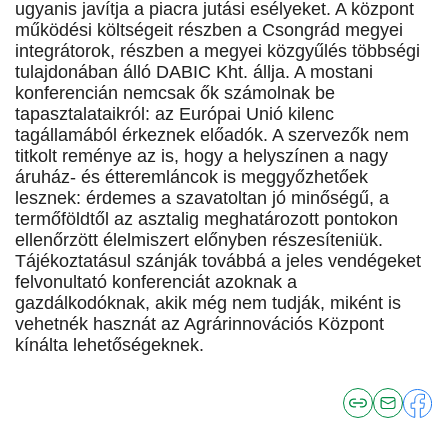
ugyanis javítja a piacra jutási esélyeket. A központ
működési költségeit részben a Csongrád megyei
integrátorok, részben a megyei közgyűlés többségi
tulajdonában álló DABIC Kht. állja. A mostani
konferencián nemcsak ők számolnak be
tapasztalataikról: az Európai Unió kilenc
tagállamából érkeznek előadók. A szervezők nem
titkolt reménye az is, hogy a helyszínen a nagy
áruház- és étteremláncok is meggyőzhetőek
lesznek: érdemes a szavatoltan jó minőségű, a
termőföldtől az asztalig meghatározott pontokon
ellenőrzött élelmiszert előnyben részesíteniük.
Tájékoztatásul szánják továbbá a jeles vendégeket
felvonultató konferenciát azoknak a
gazdálkodóknak, akik még nem tudják, miként is
vehetnék hasznát az Agrárinnovációs Központ
kínálta lehetőségeknek.