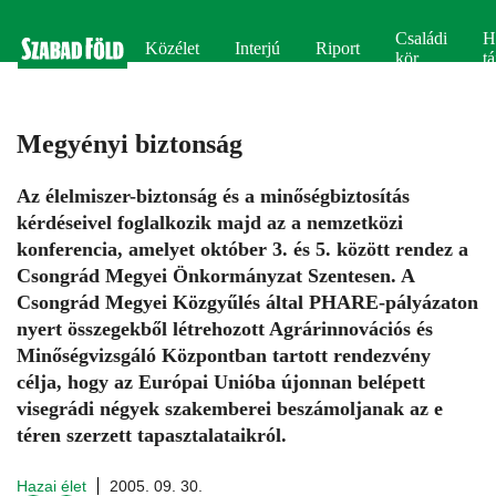
Családi
H
Közélet
Interjú
Riport
kör
tá
Megyényi biztonság
Az élelmiszer-biztonság és a minőségbiztosítás
kérdéseivel foglalkozik majd az a nemzetközi
konferencia, amelyet október 3. és 5. között rendez a
Csongrád Megyei Önkormányzat Szentesen. A
Csongrád Megyei Közgyűlés által PHARE-pályázaton
nyert összegekből létrehozott Agrárinnovációs és
Minőségvizsgáló Központban tartott rendezvény
célja, hogy az Európai Unióba újonnan belépett
visegrádi négyek szakemberei beszámoljanak az e
téren szerzett tapasztalataikról.
Hazai élet
2005. 09. 30.