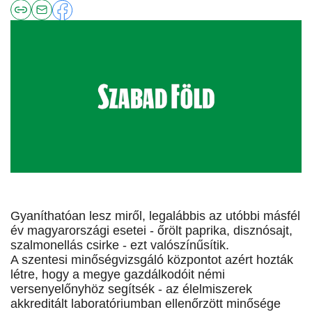
Gyaníthatóan lesz miről, legalábbis az utóbbi másfél
év magyarországi esetei - őrölt paprika, disznósajt,
szalmonellás csirke - ezt valószínűsítik.
A szentesi minőségvizsgáló központot azért hozták
létre, hogy a megye gazdálkodóit némi
versenyelőnyhöz segítsék - az élelmiszerek
akkreditált laboratóriumban ellenőrzött minősége