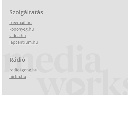
Szolgáltatás
freemail.hu
koponyeg.hu
videa.hu
lapcentrum.hu
Rádió
radio1gong.hu
hirfm.hu