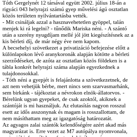
Tóth Gergelynét 12 társával együtt 2002. július 18-án a
rigyáci 043 helyrajzi számú gyep művelési ágú osztatlan
közös területen nyilvántartásba vették.
- Mit csináljak azzal a hasznavehetetlen gyöppel, talán
menjek ki rá legelni? - tűnődik Mariska néni. - A szántó
után a szerény nyugdíjam mellé jól jött kiegészítésnek az a
kis bérleti díj, de már négy éve nem kapom.
A becsehelyi szövetkezet a privatizáció befejezése előtt a
különlapokon lévő aranykoronák alapján kötötte a bérleti
szerződéseket, de azóta az osztatlan közös földeken is a
tábla konkrét helyrajzi száma alapján egyezkednek a
tulajdonosokkal.
- Tóth néni a gyepjét is felajánlotta a szövetkezetnek, de
azt nem vehetjük bérbe, mert nincs sem szarvasmarhánk,
sem birkánk - tájékoztat a névrokon elnök-állatorvos. -
Bérelünk ugyan gyepeket, de csak azoktól, akiknek a
szántóját is mi használjuk. Az elutasítás nagyon rosszul
esett az idős asszonynak és magam is rosszallottam, de
nem másíthattam meg az igazgatóság határozatát.
Az agyagos zalai szántók kelendőségére azért akad más
magyarázat is. Erre vezet az M7 autópálya nyomvonala,