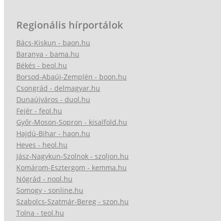
Regionális hírportálok
Bács-Kiskun - baon.hu
Baranya - bama.hu
Békés - beol.hu
Borsod-Abaúj-Zemplén - boon.hu
Csongrád - delmagyar.hu
Dunaújváros - duol.hu
Fejér - feol.hu
Győr-Moson-Sopron - kisalfold.hu
Hajdú-Bihar - haon.hu
Heves - heol.hu
Jász-Nagykun-Szolnok - szoljon.hu
Komárom-Esztergom - kemma.hu
Nógrád - nool.hu
Somogy - sonline.hu
Szabolcs-Szatmár-Bereg - szon.hu
Tolna - teol.hu