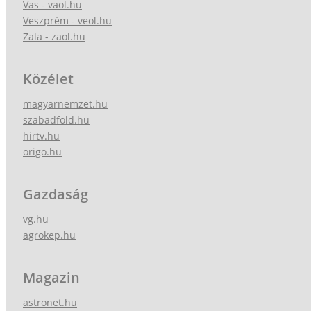
Vas - vaol.hu
Veszprém - veol.hu
Zala - zaol.hu
Közélet
magyarnemzet.hu
szabadfold.hu
hirtv.hu
origo.hu
Gazdaság
vg.hu
agrokep.hu
Magazin
astronet.hu