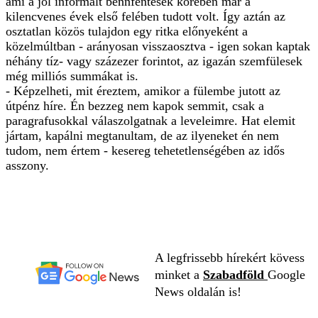
ami a jól informált bennfentesek körében már a
kilencvenes évek első felében tudott volt. Így aztán az
osztatlan közös tulajdon egy ritka előnyeként a
közelmúltban - arányosan visszaosztva - igen sokan kaptak
néhány tíz- vagy százezer forintot, az igazán szemfülesek
még milliós summákat is.
- Képzelheti, mit éreztem, amikor a fülembe jutott az
útpénz híre. Én bezzeg nem kapok semmit, csak a
paragrafusokkal válaszolgatnak a leveleimre. Hat elemit
jártam, kapálni megtanultam, de az ilyeneket én nem
tudom, nem értem - kesereg tehetetlenségében az idős
asszony.
A legfrissebb hírekért kövess
minket a
Szabadföld
Google
News oldalán is!