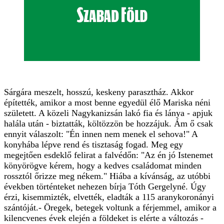
Sárgára meszelt, hosszú, keskeny parasztház. Akkor
építették, amikor a most benne egyedül élő Mariska néni
született. A közeli Nagykanizsán lakó fia és lánya - apjuk
halála után - biztatták, költözzön be hozzájuk. Ám ő csak
ennyit válaszolt: "Én innen nem menek el sehova!" A
konyhába lépve rend és tisztaság fogad. Meg egy
megejtően esdeklő felirat a falvédőn: "Az én jó Istenemet
könyörögve kérem, hogy a kedves családomat minden
rossztól őrizze meg nékem." Hiába a kívánság, az utóbbi
években történteket nehezen bírja Tóth Gergelyné. Úgy
érzi, kisemmizték, elvették, eladták a 115 aranykoronányi
szántóját.- Öregek, betegek voltunk a férjemmel, amikor a
kilencvenes évek elején a földeket is elérte a változás -