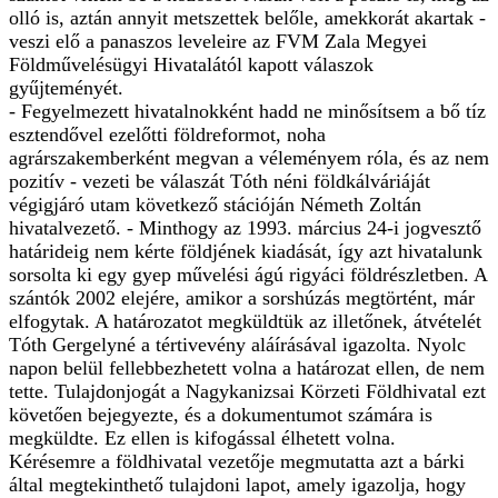
olló is, aztán annyit metszettek belőle, amekkorát akartak -
veszi elő a panaszos leveleire az FVM Zala Megyei
Földművelésügyi Hivatalától kapott válaszok
gyűjteményét.
- Fegyelmezett hivatalnokként hadd ne minősítsem a bő tíz
esztendővel ezelőtti földreformot, noha
agrárszakemberként megvan a véleményem róla, és az nem
pozitív - vezeti be válaszát Tóth néni földkálváriáját
végigjáró utam következő stációján Németh Zoltán
hivatalvezető. - Minthogy az 1993. március 24-i jogvesztő
határideig nem kérte földjének kiadását, így azt hivatalunk
sorsolta ki egy gyep művelési ágú rigyáci földrészletben. A
szántók 2002 elejére, amikor a sorshúzás megtörtént, már
elfogytak. A határozatot megküldtük az illetőnek, átvételét
Tóth Gergelyné a tértivevény aláírásával igazolta. Nyolc
napon belül fellebbezhetett volna a határozat ellen, de nem
tette. Tulajdonjogát a Nagykanizsai Körzeti Földhivatal ezt
követően bejegyezte, és a dokumentumot számára is
megküldte. Ez ellen is kifogással élhetett volna.
Kérésemre a földhivatal vezetője megmutatta azt a bárki
által megtekinthető tulajdoni lapot, amely igazolja, hogy