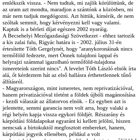
emlékszik vissza. - Nem tudtuk, mi zajlik körülöttünk, de
az uram azt mondta, maradjon a szántónk a közösben, mi
már nem tudjuk megdógozni. Azt hittük, kimérik, de nem
szóltak semmit, hogy kérvényezni kell vagy valami.
Kaptuk is a bérleti díjat egészen 2002 nyaráig.
A Becsehelyi Mezőgazdasági Szövetkezet - ehhez tartozik
a kis zalai falu, Rigyác határa is - 2002. július 31-én
értesítette Tóth Gergelynét, hogy "aranykoronáinak nincs
termőföld fedezete, mert Önnek tulajdoni lappal és
helyrajzi számmal igazolható termőföld-tulajdona
ismereteink szerint nincs". A levelet Tóth László elnök írta
alá, őt kérdeztem hát az első hallásra érthetetlennek tűnő
állításról.
- Magyarországon, mint ismeretes, nem reprivatizációval,
hanem privatizációval történt a földek újbóli magánosítása
- kezdi válaszát az állatorvos elnök. - Ez egyben azt is
jelentette, semmi garancia nem volt arra, hogy valaki a
régi helyén kapja vissza egykori földjét. Részarány és
kárpótlási földalapokat egyaránt ki kellett jelölni, hiszen
nemcsak a birtokuktól megfosztott embereket, hanem,
kárpótlási jegyeik ellenében, például a volt