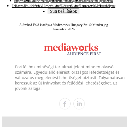
Impresszum
Online médiaajánlat
Print médiaajánlat
Adatvédelmi tájékoztató
Felhasználási feltételek
Hirdetési ászf
Előfizetői ászf
Partnereink
Játékszabályzat
Süti beállítások
A Szabad Föld kiadója a Mediaworks Hungary Zrt. © Minden jog
fenntartva. 2026
Portfóliónk minőségi tartalmat jelent minden olvasó
számára. Egyedülálló elérést, országos lefedettséget és
változatos megjelenési lehetőséget biztosít. Folyamatosan
keressük az új irányokat és fejlődési lehetőségeket. Ez
jövőnk záloga.