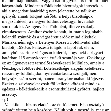
malomtulajdonosokat vagy a hadifoglyokat is termőfölddel
kárpótolták. Mindezt a földkiadó bizottságok intézték, s
aki a megadott határidőig nem jelentette be náluk az
igényét, annak földjeit később, a helyi bizottságok
megszűntével, a megyei földművelésügyi hivatalok
sorsolták ki. Az igénylést Tóth néni, illetve családja
elmulasztotta. Amikor észbe kaptak, itt már a leginkább
kelendő szántók és a vágásérett erdők mind elkeltek.
Mariska néni egy, a Letenyei Körzeti Földhivatal által
kiadott, 1993-as keltezésű tulajdoni lapot rak elém,
amelyből szerinte világosan kiderül, hogy neki a rigyáci
határban 115 aranykorona értékű szántója van. Csakhogy
ez az úgynevezett termelőszövetkezeti különlap, amely a
téesztagok földbeviteli kötelezettsége alapján keletkezett
részarány-földtulajdon nyilvántartására szolgált, nem
helyrajzi szám szerint, hanem aranykoronában kifejezve.-
Ezeket a zsiványokat csak föl kellene kötözni mind az
egészet - békétlenkedik a csontritkulástól gyötört, hajlott
asszony.
{p}
- Valakiknek biztos eladták az én fődemet. Első osztályú
szántót vittem be a közösbe. Náluk volt a posztó is, meg az