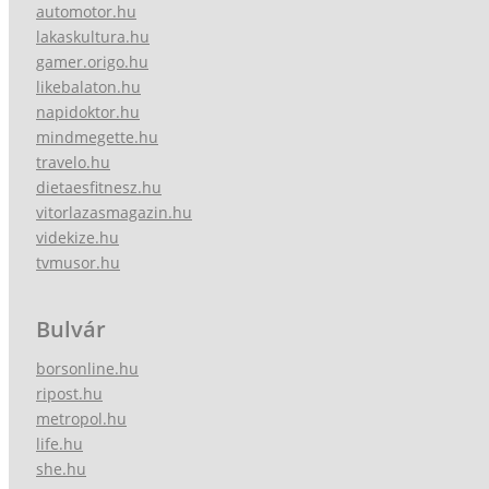
automotor.hu
lakaskultura.hu
gamer.origo.hu
likebalaton.hu
napidoktor.hu
mindmegette.hu
travelo.hu
dietaesfitnesz.hu
vitorlazasmagazin.hu
videkize.hu
tvmusor.hu
Bulvár
borsonline.hu
ripost.hu
metropol.hu
life.hu
she.hu