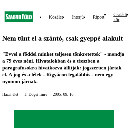
Családi
Közélet
Interjú
Riport
kör
Nem tűnt el a szántó, csak gyeppé alakult
"Evvel a főddel minket teljesen tönkretettek" - mondja
a 79 éves néni. Hivatalokban és a téeszben a
paragrafusokra hivatkozva állítják: jogszerűen jártak
el. A jog és a lélek - Rigyácon legalábbis - nem egy
nyomon járnak.
Hazai élet
T. Dögei Imre
2005. 09. 16.