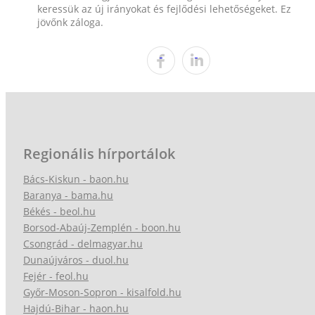
keressük az új irányokat és fejlődési lehetőségeket. Ez
jövőnk záloga.
Regionális hírportálok
Bács-Kiskun - baon.hu
Baranya - bama.hu
Békés - beol.hu
Borsod-Abaúj-Zemplén - boon.hu
Csongrád - delmagyar.hu
Dunaújváros - duol.hu
Fejér - feol.hu
Győr-Moson-Sopron - kisalfold.hu
Hajdú-Bihar - haon.hu