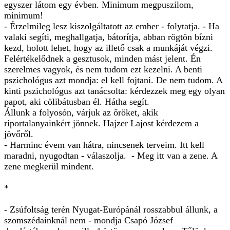
egyszer látom egy évben. Minimum megpuszilom,
minimum!
- Érzelmileg lesz kiszolgáltatott az ember - folytatja. - Ha
valaki segíti, meghallgatja, bátorítja, abban rögtön bízni
kezd, holott lehet, hogy az illető csak a munkáját végzi.
Felértékelődnek a gesztusok, minden mást jelent. Én
szerelmes vagyok, és nem tudom ezt kezelni. A benti
pszichológus azt mondja: el kell fojtani. De nem tudom. A
kinti pszichológus azt tanácsolta: kérdezzek meg egy olyan
papot, aki cölibátusban él. Hátha segít.
Állunk a folyosón, várjuk az őröket, akik
riportalanyainkért jönnek. Hajzer Lajost kérdezem a
jövőről.
- Harminc évem van hátra, nincsenek terveim. Itt kell
maradni, nyugodtan - válaszolja. - Meg itt van a zene. A
zene megkerül mindent.
*
- Zsúfoltság terén Nyugat-Európánál rosszabbul állunk, a
szomszédainknál nem - mondja Csapó József