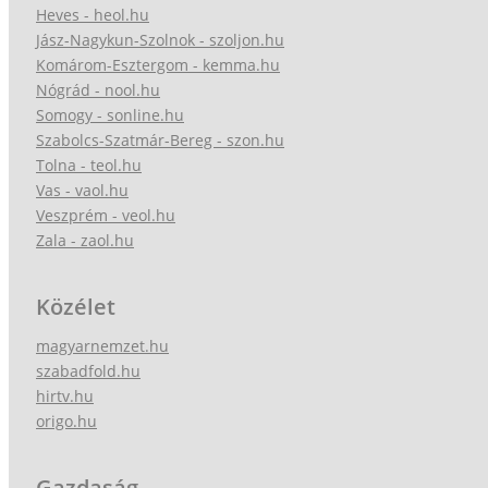
Heves - heol.hu
Jász-Nagykun-Szolnok - szoljon.hu
Komárom-Esztergom - kemma.hu
Nógrád - nool.hu
Somogy - sonline.hu
Szabolcs-Szatmár-Bereg - szon.hu
Tolna - teol.hu
Vas - vaol.hu
Veszprém - veol.hu
Zala - zaol.hu
Közélet
magyarnemzet.hu
szabadfold.hu
hirtv.hu
origo.hu
Gazdaság