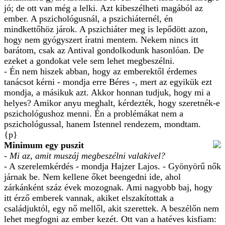
jó; de ott van még a lelki. Azt kibeszélheti magából az
ember. A pszichológusnál, a pszichiáternél, én
mindkettőhöz járok. A pszichiáter meg is lepődött azon,
hogy nem gyógyszert íratni mentem. Nekem nincs itt
barátom, csak az Antival gondolkodunk hasonlóan. De
ezeket a gondokat vele sem lehet megbeszélni.
- Én nem hiszek abban, hogy az emberektől érdemes
tanácsot kérni - mondja erre Béres -, mert az egyikük ezt
mondja, a másikuk azt. Akkor honnan tudjuk, hogy mi a
helyes? Amikor anyu meghalt, kérdezték, hogy szeretnék-e
pszichológushoz menni. Én a problémákat nem a
pszichológussal, hanem Istennel rendezem, mondtam.
{p}
Minimum egy puszit
- Mi az, amit muszáj megbeszélni valakivel?
- A szerelemkérdés - mondja Hajzer Lajos. - Gyönyörű nők
járnak be. Nem kellene őket beengedni ide, ahol
zárkánként száz évek mozognak. Ami nagyobb baj, hogy
itt érző emberek vannak, akiket elszakítottak a
családjuktól, egy nő mellől, akit szerettek. A beszélőn nem
lehet megfogni az ember kezét. Ott van a hatéves kisfiam: