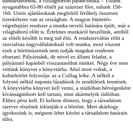
dandártábornok, a csillagbörtön parancsnoka. - Tőlünk
nyugatabbra 65-80 elítélt jut százezer főre, nálunk 150-
160. Uniós ajánlásoknak megfelelő férőhely összesen
tizenkétezer van az országban. A magyar büntetés-
végrehajtási rendszer a munka nevelő hatására épült, már a
világháború előtt is. Értelmes munkáról beszélünk, amiből
az elítélt később is meg tud élni. A rendszerváltás előtt a
szocialista nagyvállalatoknál volt munka, most viszont
ezek a börtönüzemek nem tudják magukat rendesen
eltartani. Pályáznánk, de mivel ez állami feladat, a
pályáztató kapásból visszautasíthat minket. Négy éve nem
vettünk könyvet a könyvtárba. Ahol most voltak, a
kultúrkörlet folyosója: az a Csillag lelke. A nélkül a
folyosó nélkül naponta lázadások és zendülések lennének.
A könyvtárba könyvet kell venni, a stúdióban hétvégenként
kívánságműsort kell tartani, mint akármelyik rádióban.
Ehhez pénz kell. El kellene dönteni, hogy a társadalom
szerves részének tekintjük-e a börtönt. Mert akárhogy
igyekszünk is, mégsem lehet kitolni a társadalom határain
túlra.