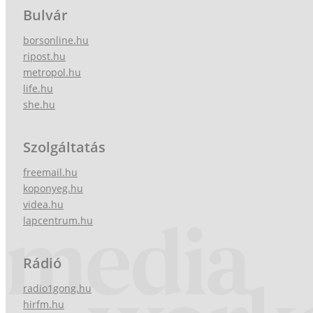
Bulvár
borsonline.hu
ripost.hu
metropol.hu
life.hu
she.hu
Szolgáltatás
freemail.hu
koponyeg.hu
videa.hu
lapcentrum.hu
Rádió
radio1gong.hu
hirfm.hu