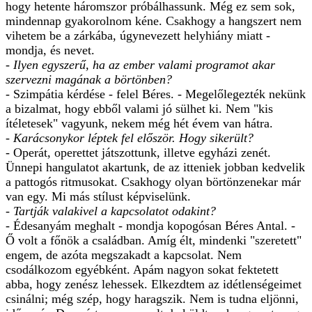
hogy hetente háromszor próbálhassunk. Még ez sem sok,
mindennap gyakorolnom kéne. Csakhogy a hangszert nem
vihetem be a zárkába, úgynevezett helyhiány miatt -
mondja, és nevet.
- Ilyen egyszerű, ha az ember valami programot akar
szervezni magának a börtönben?
- Szimpátia kérdése - felel Béres. - Megelőlegezték nekünk
a bizalmat, hogy ebből valami jó sülhet ki. Nem "kis
ítéletesek" vagyunk, nekem még hét évem van hátra.
- Karácsonykor léptek fel először. Hogy sikerült?
- Operát, operettet játszottunk, illetve egyházi zenét.
Ünnepi hangulatot akartunk, de az itteniek jobban kedvelik
a pattogós ritmusokat. Csakhogy olyan börtönzenekar már
van egy. Mi más stílust képviselünk.
- Tartják valakivel a kapcsolatot odakint?
- Édesanyám meghalt - mondja kopogósan Béres Antal. -
Ő volt a főnök a családban. Amíg élt, mindenki "szeretett"
engem, de azóta megszakadt a kapcsolat. Nem
csodálkozom egyébként. Apám nagyon sokat fektetett
abba, hogy zenész lehessek. Elkezdtem az idétlenségeimet
csinálni; még szép, hogy haragszik. Nem is tudna eljönni,