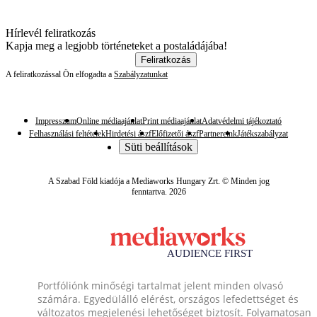
Hírlevél feliratkozás
Kapja meg a legjobb történeteket a postaládájába!
Feliratkozás
A feliratkozással Ön elfogadta a
Szabályzatunkat
Impresszum
Online médiaajánlat
Print médiaajánlat
Adatvédelmi tájékoztató
Felhasználási feltételek
Hirdetési ászf
Előfizetői ászf
Partnereink
Játékszabályzat
Süti beállítások
A Szabad Föld kiadója a Mediaworks Hungary Zrt. © Minden jog
fenntartva. 2026
Portfóliónk minőségi tartalmat jelent minden olvasó
számára. Egyedülálló elérést, országos lefedettséget és
változatos megjelenési lehetőséget biztosít. Folyamatosan