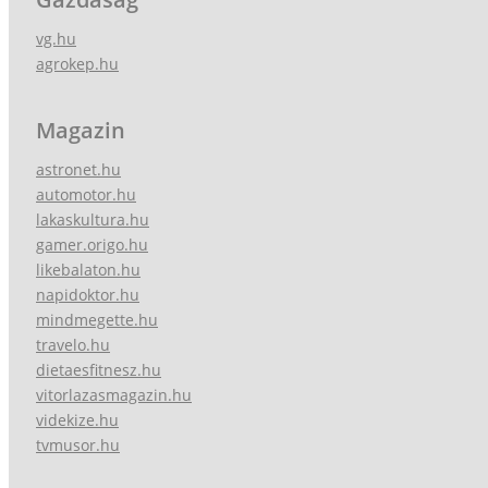
vg.hu
agrokep.hu
Magazin
astronet.hu
automotor.hu
lakaskultura.hu
gamer.origo.hu
likebalaton.hu
napidoktor.hu
mindmegette.hu
travelo.hu
dietaesfitnesz.hu
vitorlazasmagazin.hu
videkize.hu
tvmusor.hu