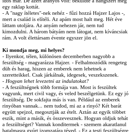
idős már. De azért aranyos volt: beküldte a hangszert meg
egy raklap kottát.
- A "nagy ítéletes"-nek nehéz - fűzi hozzá Hajzer Lajos -,
mert a család is elítéli. Az apám most halt meg. Hét éve
láttam utoljára. Az anyám nehezen jár, nem tud
kimozdulni. A három bátyám nem látogat, nem kíváncsiak
rám. A volt élettársam évente egyszer jön el.
Ki mondja meg, mi helyes?
- Ilyenkor, télen, különösen decemberben nagyobb a
feszültség - magyarázza Hajzer. - Felhalmozódik rengeteg
düh és harag, hiszen az emberek nem lehetnek a
szeretteikkel. Csak járkálnak, idegesek, veszekszenek.
- Hogyan lehet levezetni az indulatokat?
- A feszültségnek több formája van. Most is feszültek
vagyunk, mert civil vagy, és veled beszélgetünk. Ez egy jó
feszültség. De sokfajta más is van. Például az emberek
rinyóban vannak... nem tudod, mi az a rinyó? Két barát
együtt spejzol, megosztják az ételt. Aztán az egyik többet
eszik, mint a másik, és összevesznek. Hogyan oldjuk tehát
a feszültséget? Vannak konditermek - szemem akaratlanul
hatalmasra gyúrt izomzatára téved. - Ez a testi feszültségre