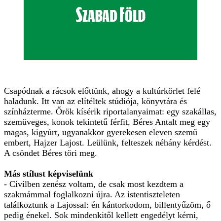
Csapódnak a rácsok előttünk, ahogy a kultúrkörlet felé
haladunk. Itt van az elítéltek stúdiója, könyvtára és
színházterme. Őrök kísérik riportalanyaimat: egy szakállas,
szemüveges, konok tekintetű férfit, Béres Antalt meg egy
magas, kigyúrt, ugyanakkor gyerekesen eleven szemű
embert, Hajzer Lajost. Leülünk, felteszek néhány kérdést.
A csöndet Béres töri meg.
Más stílust képviselünk
- Civilben zenész voltam, de csak most kezdtem a
szakmámmal foglalkozni újra. Az istentiszteleten
találkoztunk a Lajossal: én kántorkodom, billentyűzöm, ő
pedig énekel. Sok mindenkitől kellett engedélyt kérni,