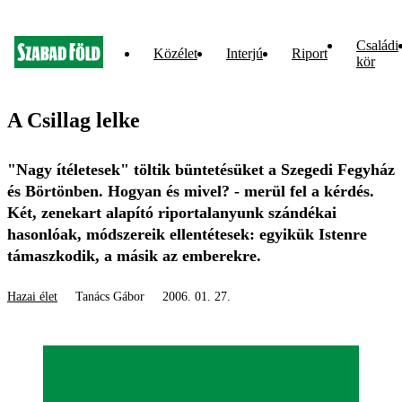
Családi
Közélet
Interjú
Riport
kör
A Csillag lelke
"Nagy ítéletesek" töltik büntetésüket a Szegedi Fegyház
és Börtönben. Hogyan és mivel? - merül fel a kérdés.
Két, zenekart alapító riportalanyunk szándékai
hasonlóak, módszereik ellentétesek: egyikük Istenre
támaszkodik, a másik az emberekre.
Hazai élet
Tanács Gábor
2006. 01. 27.