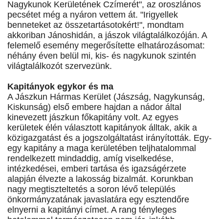
Nagykunok Kerületének Czímerét", az oroszlános
pecsétet még a nyáron vettem át. "Irigyellek
benneteket az összetartásotokért!", mondtam
akkoriban Jánoshidán, a jászok világtalálkozóján. A
felemelő esemény megerősítette elhatározásomat:
néhány éven belül mi, kis- és nagykunok szintén
világtalálkozót szervezünk.
Kapitányok egykor és ma
A Jászkun Hármas Kerület (Jászság, Nagykunság,
Kiskunság) első embere hajdan a nádor által
kinevezett jászkun főkapitány volt. Az egyes
kerületek élén választott kapitányok álltak, akik a
közigazgatást és a jogszolgáltatást irányították. Egy-
egy kapitány a maga kerületében teljhatalommal
rendelkezett mindaddig, amíg viselkedése,
intézkedései, emberi tartása és igazságérzete
alapján élvezte a lakosság bizalmát. Korunkban
nagy megtiszteltetés a soron lévő település
önkormányzatának javaslatára egy esztendőre
elnyerni a kapitányi címet. A rang tényleges