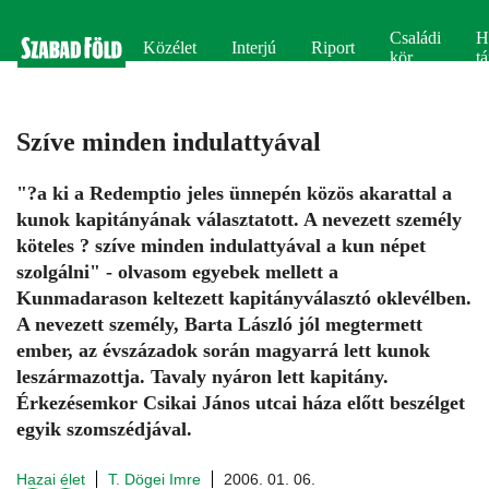
Családi
H
Közélet
Interjú
Riport
kör
tá
Szíve minden indulattyával
"?a ki a Redemptio jeles ünnepén közös akarattal a
kunok kapitányának választatott. A nevezett személy
köteles ? szíve minden indulattyával a kun népet
szolgálni" - olvasom egyebek mellett a
Kunmadarason keltezett kapitányválasztó oklevélben.
A nevezett személy, Barta László jól megtermett
ember, az évszázadok során magyarrá lett kunok
leszármazottja. Tavaly nyáron lett kapitány.
Érkezésemkor Csikai János utcai háza előtt beszélget
egyik szomszédjával.
Hazai élet
T. Dögei Imre
2006. 01. 06.