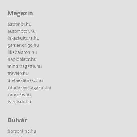
Magazin
astronet.hu
automotor.hu
lakaskultura.hu
gamer.origo.hu
likebalaton.hu
napidoktor.hu
mindmegette.hu
travelo.hu
dietaesfitnesz.hu
vitorlazasmagazin.hu
videkize.hu
tvmusor.hu
Bulvár
borsonline.hu