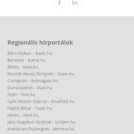
Regionális hírportálok
Bács-Kiskun - baon.hu
Baranya - bama.hu
Békés - beol.hu
Borsod-Abaúj-Zemplén - boon.hu
Csongrád - delmagyar.hu
Dunaújváros - duol.hu
Fejér - feol.hu
Győr-Moson-Sopron - kisalfold.hu
Hajdú-Bihar - haon.hu
Heves - heol.hu
Jász-Nagykun-Szolnok - szoljon.hu
Komárom-Esztergom - kemma.hu