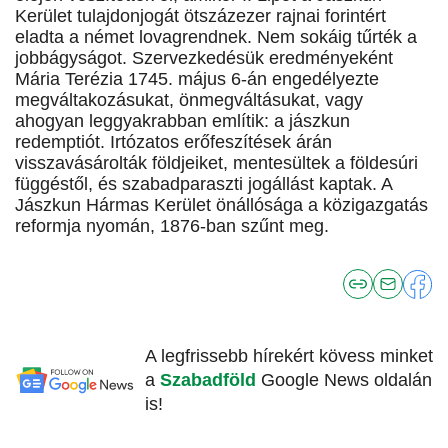
Kerület tulajdonjogát ötszázezer rajnai forintért
eladta a német lovagrendnek. Nem sokáig tűrték a
jobbágyságot. Szervezkedésük eredményeként
Mária Terézia 1745. május 6-án engedélyezte
megváltakozásukat, önmegváltásukat, vagy
ahogyan leggyakrabban említik: a jászkun
redemptiót. Irtózatos erőfeszítések árán
visszavásárolták földjeiket, mentesültek a földesúri
függéstől, és szabadparaszti jogállást kaptak. A
Jászkun Hármas Kerület önállósága a közigazgatás
reformja nyomán, 1876-ban szűnt meg.
A legfrissebb hírekért kövess minket
a
Szabadföld
Google News oldalán
is!