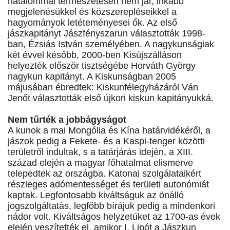
hatalommal természetesen nem jár, inkább
megjelenésükkel és közszerepléseikkel a
hagyományok letéteményesei ők. Az első
jászkapitányt Jászfényszarun választották 1998-
ban, Ézsiás István személyében. A nagykunságiak
két évvel később, 2000-ben Kisújszálláson
helyezték először tisztségébe Horváth György
nagykun kapitányt. A Kiskunságban 2005
májusában ébredtek: Kiskunfélegyházáról Ván
Jenőt választották első újkori kiskun kapitányukká.
Nem tűrték a jobbágyságot
A kunok a mai Mongólia és Kína határvidékéről, a
jászok pedig a Fekete- és a Kaspi-tenger közötti
területről indultak, s a tatárjárás idején, a XIII.
század elején a magyar főhatalmat elismerve
telepedtek az országba. Katonai szolgálataikért
részleges adómentességet és területi autonómiát
kaptak. Legfontosabb kiváltságuk az önálló
jogszolgáltatás, legfőbb bírájuk pedig a mindenkori
nádor volt. Kiváltságos helyzetüket az 1700-as évek
elején veszítették el, amikor I. Lipót a Jászkun