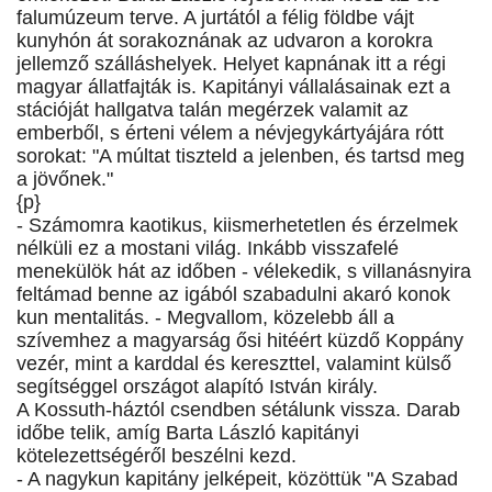
falumúzeum terve. A jurtától a félig földbe vájt
kunyhón át sorakoznának az udvaron a korokra
jellemző szálláshelyek. Helyet kapnának itt a régi
magyar állatfajták is. Kapitányi vállalásainak ezt a
stációját hallgatva talán megérzek valamit az
emberből, s érteni vélem a névjegykártyájára rótt
sorokat: "A múltat tiszteld a jelenben, és tartsd meg
a jövőnek."
{p}
- Számomra kaotikus, kiismerhetetlen és érzelmek
nélküli ez a mostani világ. Inkább visszafelé
menekülök hát az időben - vélekedik, s villanásnyira
feltámad benne az igából szabadulni akaró konok
kun mentalitás. - Megvallom, közelebb áll a
szívemhez a magyarság ősi hitéért küzdő Koppány
vezér, mint a karddal és kereszttel, valamint külső
segítséggel országot alapító István király.
A Kossuth-háztól csendben sétálunk vissza. Darab
időbe telik, amíg Barta László kapitányi
kötelezettségéről beszélni kezd.
- A nagykun kapitány jelképeit, közöttük "A Szabad