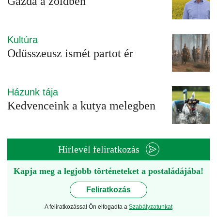
Gazda a zöldben
Kultúra
Odüsszeusz ismét partot ér
Házunk tája
Kedvenceink a kutya melegben
Hírlevél feliratkozás
Kapja meg a legjobb történeteket a postaládájába!
Feliratkozás
A feliratkozással Ön elfogadta a
Szabályzatunkat