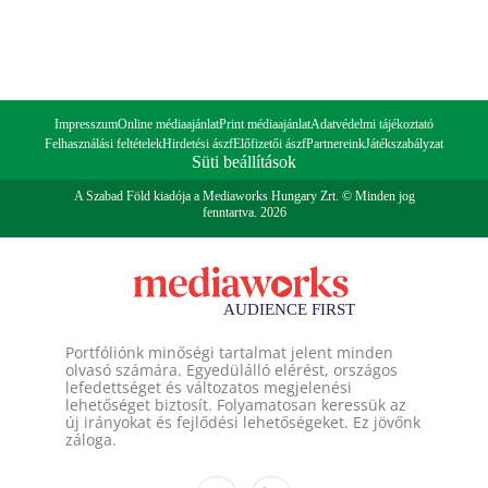
Impresszum
Online médiaajánlat
Print médiaajánlat
Adatvédelmi tájékoztató
Felhasználási feltételek
Hirdetési ászf
Előfizetői ászf
Partnereink
Játékszabályzat
Süti beállítások
A Szabad Föld kiadója a Mediaworks Hungary Zrt. © Minden jog
fenntartva. 2026
Portfóliónk minőségi tartalmat jelent minden
olvasó számára. Egyedülálló elérést, országos
lefedettséget és változatos megjelenési
lehetőséget biztosít. Folyamatosan keressük az
új irányokat és fejlődési lehetőségeket. Ez jövőnk
záloga.