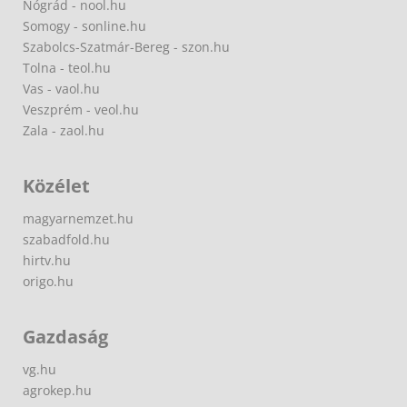
Nógrád - nool.hu
Somogy - sonline.hu
Szabolcs-Szatmár-Bereg - szon.hu
Tolna - teol.hu
Vas - vaol.hu
Veszprém - veol.hu
Zala - zaol.hu
Közélet
magyarnemzet.hu
szabadfold.hu
hirtv.hu
origo.hu
Gazdaság
vg.hu
agrokep.hu