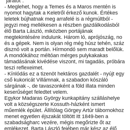
"járatot".
- Meglehet, hogy a Temes és a Maros mentén is
nyomot hagytak a Keletről érkező kunok. Értékes
leletek bújhatnak meg arrafelé is a régmúltból -
jegyzi meg mellékesen a részben gazdálkodásból
élő Barta László, miközben portájának
megtekintésére indulunk. Három ló, aprójószág, no
és a gépek. Nem is olyan rég még húsz tehén, száz
disznó volt a portán. Hírmondó sem maradt belőlük.
A mondókához méltóan mérges pulykakakas
támadásának kivédése viszont, mi tagadás, próbára
teszi reflexeimet.
- Kínlódás ez a tizenöt hektáros gazdalét - nyújt egy
cső kukoricát Villámnak, a szabadon kószáló
sárgának -, de tavaszonként a föld illata minden
keserűséget feledtet velem.
Egykor Madaras György kunkapitány szálláshelye
volt a községszerte Kossuth-házként ismert
műemlék épület. Állítólag Görgey Artúr tábornokhoz
menet egyetlen éjszakát töltött itt 1849-ben a
szabadságharc vezére, mégis megőrizte őt az
emlékezet. Barta László fejében már kész az élő