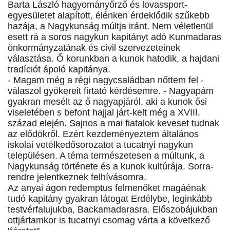
Barta László hagyományőrző és lovassport-
egyesületet alapított, élénken érdeklődik szűkebb
hazája, a Nagykunság múltja iránt. Nem véletlenül
esett rá a soros nagykun kapitányt adó Kunmadaras
önkormányzatának és civil szervezeteinek
választása. Ő korunkban a kunok hatodik, a hajdani
tradíciót ápoló kapitánya.
- Magam még a régi nagycsaládban nőttem fel -
válaszol gyökereit firtató kérdésemre. - Nagyapám
gyakran mesélt az ő nagyapjáról, aki a kunok ősi
viseletében s befont hajjal járt-kelt még a XVIII.
század elején. Sajnos a mai fiatalok keveset tudnak
az elődökről. Ezért kezdeményeztem általános
iskolai vetélkedősorozatot a tucatnyi nagykun
településen. A téma természetesen a múltunk, a
Nagykunság története és a kunok kultúrája. Sorra-
rendre jelentkeznek felhívásomra.
Az anyai ágon redemptus felmenőket magáénak
tudó kapitány gyakran látogat Erdélybe, leginkább
testvérfalujukba, Backamadarasra. Előszobájukban
ottjártamkor is tucatnyi csomag várta a következő