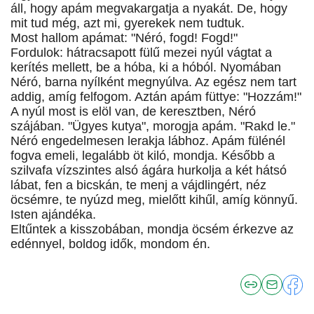
áll, hogy apám megvakargatja a nyakát. De, hogy
mit tud még, azt mi, gyerekek nem tudtuk.
Most hallom apámat: "Néró, fogd! Fogd!"
Fordulok: hátracsapott fülű mezei nyúl vágtat a
kerítés mellett, be a hóba, ki a hóból. Nyomában
Néró, barna nyílként megnyúlva. Az egész nem tart
addig, amíg felfogom. Aztán apám füttye: "Hozzám!"
A nyúl most is elöl van, de keresztben, Néró
szájában. "Ügyes kutya", morogja apám. "Rakd le."
Néró engedelmesen lerakja lábhoz. Apám fülénél
fogva emeli, legalább öt kiló, mondja. Később a
szilvafa vízszintes alsó ágára hurkolja a két hátsó
lábat, fen a bicskán, te menj a vájdlingért, néz
öcsémre, te nyúzd meg, mielőtt kihűl, amíg könnyű.
Isten ajándéka.
Eltűntek a kisszobában, mondja öcsém érkezve az
edénnyel, boldog idők, mondom én.