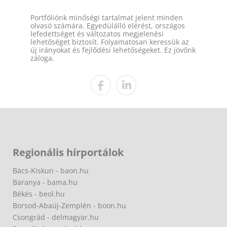
Portfóliónk minőségi tartalmat jelent minden
olvasó számára. Egyedülálló elérést, országos
lefedettséget és változatos megjelenési
lehetőséget biztosít. Folyamatosan keressük az
új irányokat és fejlődési lehetőségeket. Ez jövőnk
záloga.
Regionális hírportálok
Bács-Kiskun - baon.hu
Baranya - bama.hu
Békés - beol.hu
Borsod-Abaúj-Zemplén - boon.hu
Csongrád - delmagyar.hu