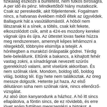
fizikailag eszközli a büntetést, nem futkos bíróságra.
A per idő és pénz. Mindkettőből hiány mutatkozik.
Csak az pereskedik, akit följelentenek. Fogalmam
nincs, a hatvanas években miből éltek az ügyvédek.
Ballagunk hát a vasútállomástól. A hóból nem
látszanak ki a sínek, a töltés, csak két fekete,
elkoszolódott csík, amit a 424-es mozdony kerekei
vágnak újra és újra. Az úttestet lovas faeke húzza
meg rendszeresen, amennyit képes lehámozni a
rétegekből, többnyire elsimítja a tetejét. A
hórétegben a muraközi óriáspaták gödrei. Térdig
bele-beleállunk. Eltűnik a bakancs, a kihajtott fehér
vastag zokni, a sínadrágnak nevezett szúrós
gyerekkínzó valami, amit viselünk akkoriban. És
nem szólnak ránk. Mondom, boldog idő, boldog
világ, boldog tél. Egy hete nem találkoztak. Az öreg
messze dolgozik. Hetente jut haza. Az első
délutánon soha nem szólnak ránk, nincs ellenőrző-
vizsgálat.
Az alsó úton kanyarodunk a házhoz. A hó itt sincs
ellapátolva, a föntin sincs, de ez rövidebb, és erre
jövet apám futtában megszemlézi a birtokot. A