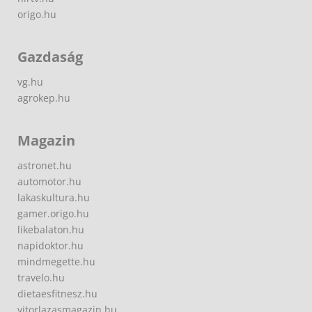
origo.hu
Gazdaság
vg.hu
agrokep.hu
Magazin
astronet.hu
automotor.hu
lakaskultura.hu
gamer.origo.hu
likebalaton.hu
napidoktor.hu
mindmegette.hu
travelo.hu
dietaesfitnesz.hu
vitorlazasmagazin.hu