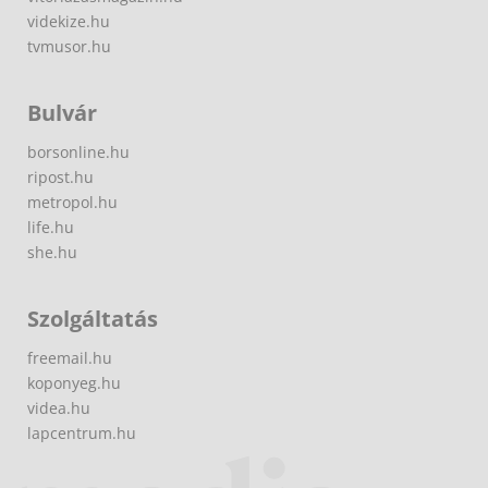
videkize.hu
tvmusor.hu
Bulvár
borsonline.hu
ripost.hu
metropol.hu
life.hu
she.hu
Szolgáltatás
freemail.hu
koponyeg.hu
videa.hu
lapcentrum.hu