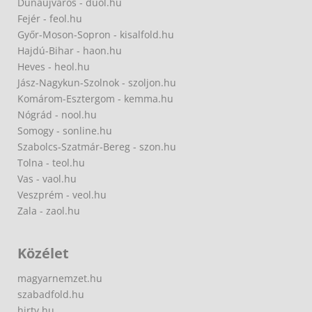
Dunaújváros - duol.hu
Fejér - feol.hu
Győr-Moson-Sopron - kisalfold.hu
Hajdú-Bihar - haon.hu
Heves - heol.hu
Jász-Nagykun-Szolnok - szoljon.hu
Komárom-Esztergom - kemma.hu
Nógrád - nool.hu
Somogy - sonline.hu
Szabolcs-Szatmár-Bereg - szon.hu
Tolna - teol.hu
Vas - vaol.hu
Veszprém - veol.hu
Zala - zaol.hu
Közélet
magyarnemzet.hu
szabadfold.hu
hirtv.hu