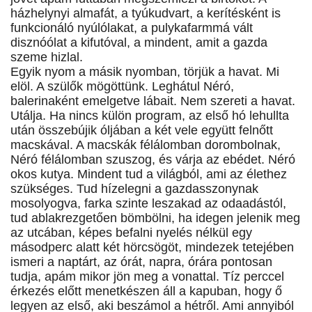
házhelynyi almafát, a tyúkudvart, a kerítésként is
funkcionáló nyúlólakat, a pulykafarmmá vált
disznóólat a kifutóval, a mindent, amit a gazda
szeme hizlal.
Egyik nyom a másik nyomban, törjük a havat. Mi
elöl. A szülők mögöttünk. Leghátul Néró,
balerinaként emelgetve lábait. Nem szereti a havat.
Utálja. Ha nincs külön program, az első hó lehullta
után összebújik óljában a két vele együtt felnőtt
macskával. A macskák félálomban dorombolnak,
Néró félálomban szuszog, és várja az ebédet. Néró
okos kutya. Mindent tud a világból, ami az élethez
szükséges. Tud hízelegni a gazdasszonynak
mosolyogva, farka szinte leszakad az odaadástól,
tud ablakrezgetően bömbölni, ha idegen jelenik meg
az utcában, képes befalni nyelés nélkül egy
másodperc alatt két hörcsögöt, mindezek tetejében
ismeri a naptárt, az órát, napra, órára pontosan
tudja, apám mikor jön meg a vonattal. Tíz perccel
érkezés előtt menetkészen áll a kapuban, hogy ő
legyen az első, aki beszámol a hétről. Ami annyiból