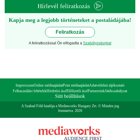
Hírlevél feliratkozás
Kapja meg a legjobb történeteket a postaládájába!
Feliratkozás
A feliratkozással Ön elfogadta a
Szabályzatunkat
Impresszum
Online médiaajánlat
Print médiaajánlat
Adatvédelmi tájékoztató
Felhasználási feltételek
Hirdetési ászf
Előfizetői ászf
Partnereink
Játékszabályzat
Süti beállítások
A Szabad Föld kiadója a Mediaworks Hungary Zrt. © Minden jog
fenntartva. 2026