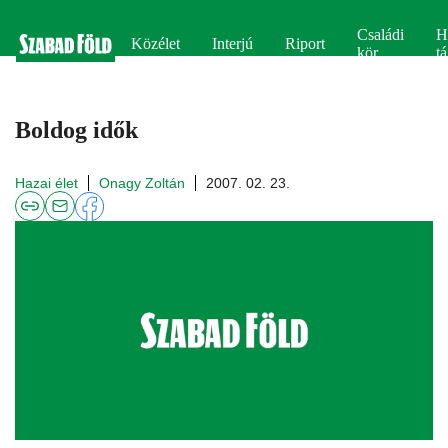
Családi
H
Közélet
Interjú
Riport
kör
tá
Boldog idők
Hazai élet
Onagy Zoltán
2007. 02. 23.