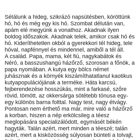
Sétálunk a hideg, szikrázó napsütésben, köröttünk
hó, hó és még egy kis hó. Szombat délután van,
apám elé megyünk a vonathoz. Akadnak ilyen
boldog időszakok. Akadnak telek, amikor csak hó és
hó. Kideríthetetlen okból a gyerekkori tél hideg, tele
hóval, napfénnyel és mindennel, amiből a tél áll.
A család. Papa, mama, két fiú, nagykabátok és
Néró, a basszushangú házőrző, szorosan a főnök, a
papa nyomában. A kutya egy bölcs német
juhásznak és a környék kiszámíthatatlanul kaotikus
kutyapopulációjának a terméke. Háta karcsú,
fejberendezése hosszúkás, mint a farkasé, szőre
rövid, tömött, az okkersárga sötétebb tónusa egy-
egy különös barna folttal. Nagy test, nagy étvágy.
Pontosan nem érthető ma már, mire való a házőrző
a korban, hiszen a nép erkölcsileg a téesz
meglopására specializálódott, egymásét békén
hagyták. Talán azért, mert minden a téeszé; talán
azért, mert a kisközösség súlyosan bünteti a tolvajt,