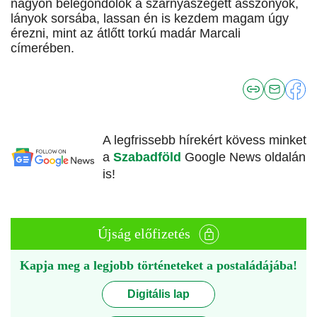
nagyon belegondolok a szárnyaszegett asszonyok,
lányok sorsába, lassan én is kezdem magam úgy
érezni, mint az átlőtt torkú madár Marcali
címerében.
A legfrissebb hírekért kövess minket
a
Szabadföld
Google News oldalán
is!
Újság előfizetés
Kapja meg a legjobb történeteket a postaládájába!
Digitális lap