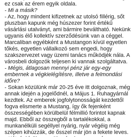
ez csak az érem egyik oldala.
- Mi a másik?
- Az, hogy mindent kifizetnek az utolsó fillérig, sőt
pluszban kapunk még húszezer forint értékű
vásárlási utalványt, ami bármire beváltható. Nekünk
ugyanis élő kollektív szerződésünk van a céggel.
Marcaliban egyébként a Mustangon kívül egyetlen
tőkés, egyetlen vállalkozó sem engedi, hogy
szakszervezet vagy üzemi tanács működjék nála. A
városbeli dolgozók teljesen ki vannak szolgáltatva.
- Mégis, átlagosan mennyi pénz jár egy-egy
embernek a végkielégítésre, illetve a felmondási
időre?
- Sokan közülünk már 20-25 éve itt dolgoznak, még
annak idején a jogelődnél, a Május 1. Ruhagyárnál
kezdtek. Az emberek jogfolytonosságát kezdettől
fogva elismerte a Mustang, így ők fejenként
összességében körülbelül félmillió forintot kapnak
majd. Ebből az összegből a tartalékokkal, a
munkanélküli segéllyel nyárig, nyár végéig még
szépen kihúzzák, de ősszel már jön a fekete leves.