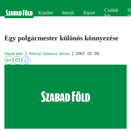
Családi
H
Közélet
Interjú
Riport
kör
tá
Egy polgármester különös könnyezése
Hazai élet
Adonyi Sztancs János
2007. 02. 09.