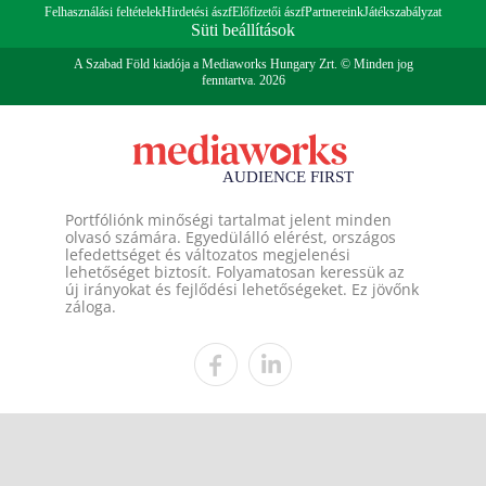
Felhasználási feltételek
Hirdetési ászf
Előfizetői ászf
Partnereink
Játékszabályzat
Süti beállítások
A Szabad Föld kiadója a Mediaworks Hungary Zrt. © Minden jog
fenntartva. 2026
Portfóliónk minőségi tartalmat jelent minden
olvasó számára. Egyedülálló elérést, országos
lefedettséget és változatos megjelenési
lehetőséget biztosít. Folyamatosan keressük az
új irányokat és fejlődési lehetőségeket. Ez jövőnk
záloga.