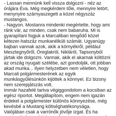
- Lassan mennünk kell vissza dolgozni - néz az
órájára Éva. Még megkérdem tőle, mennyire letört,
menynyire szárnyaszegett a közel négyszáz
mustangos.
- Nagyon. Mostanra mindenki megértette, hogy ami
ránk vár, az minden, csak nem babaruha. Mi is
gyarapítani fogjuk a Marcaliban tengődő közel
kétezer-hatszáz munkanélküli számát. Ugyanúgy
bajban vannak azok, akik a környékről, például
Mesztegnyőről, Öreglakról, Nikláról, Tapsonyból
jártak ide dolgozni. Vannak, akik el akarnak költözni
az ország nyugati szélébe, azt gondolják, ott jobban
akad munka... Ilyen helyzetben nem véletlen, hogy
Marcali polgármesterének az egyik
munkásgyűlésünkön kijöttek a könnyei. Ez bizony
nem szerepjátszás volt.
Immár hazafelé tartva végiggondolom a kocsiban az
egész riportot. Megállapítom, engem nem igazán
érdekel a polgármester különös könnyezése, még
kevésbé a Mustang költséghatékonysága.
Valójában csak a varrónők jövője izgat. És ha