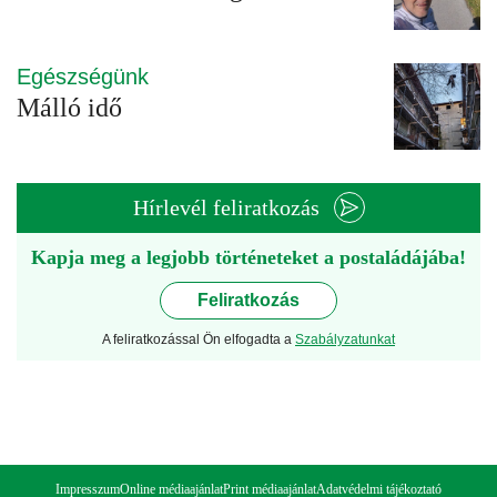
Egészségünk
Málló idő
Hírlevél feliratkozás
Kapja meg a legjobb történeteket a postaládájába!
Feliratkozás
A feliratkozással Ön elfogadta a
Szabályzatunkat
Impresszum
Online médiaajánlat
Print médiaajánlat
Adatvédelmi tájékoztató