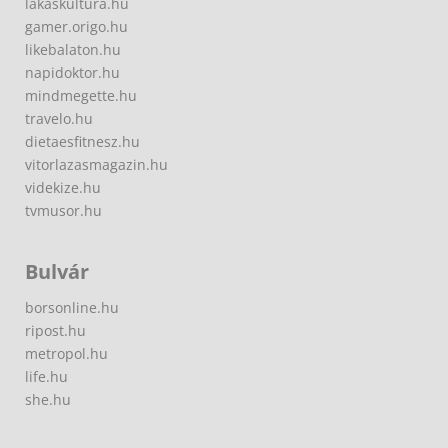
lakaskultura.hu
gamer.origo.hu
likebalaton.hu
napidoktor.hu
mindmegette.hu
travelo.hu
dietaesfitnesz.hu
vitorlazasmagazin.hu
videkize.hu
tvmusor.hu
Bulvár
borsonline.hu
ripost.hu
metropol.hu
life.hu
she.hu