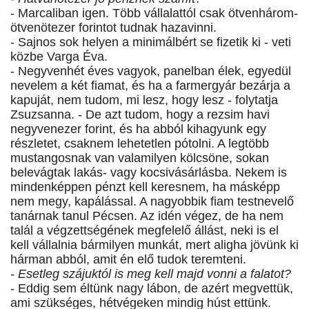
- Marcaliban igen. Több vállalattól csak ötvenhárom-
ötvenötezer forintot tudnak hazavinni.
- Sajnos sok helyen a minimálbért se fizetik ki - veti
közbe Varga Éva.
- Negyvenhét éves vagyok, panelban élek, egyedül
nevelem a két fiamat, és ha a farmergyár bezárja a
kapuját, nem tudom, mi lesz, hogy lesz - folytatja
Zsuzsanna. - De azt tudom, hogy a rezsim havi
negyvenezer forint, és ha abból kihagyunk egy
részletet, csaknem lehetetlen pótolni. A legtöbb
mustangosnak van valamilyen kölcsöne, sokan
belevágtak lakás- vagy kocsivásárlásba. Nekem is
mindenképpen pénzt kell keresnem, ha másképp
nem megy, kapálással. A nagyobbik fiam testnevelő
tanárnak tanul Pécsen. Az idén végez, de ha nem
talál a végzettségének megfelelő állást, neki is el
kell vállalnia bármilyen munkát, mert aligha jövünk ki
hárman abból, amit én elő tudok teremteni.
- Esetleg szájuktól is meg kell majd vonni a falatot?
- Eddig sem éltünk nagy lábon, de azért megvettük,
ami szükséges, hétvégeken mindig húst ettünk.