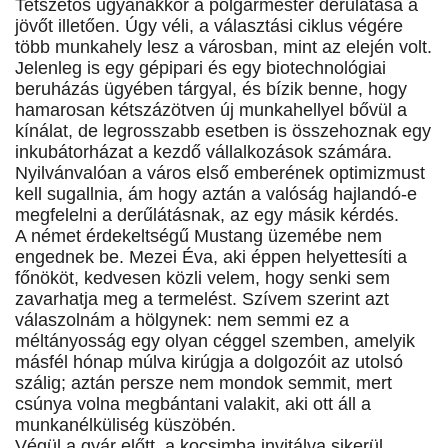
Tetszetős ugyanakkor a polgármester derűlátása a
jövőt illetően. Úgy véli, a választási ciklus végére
több munkahely lesz a városban, mint az elején volt.
Jelenleg is egy gépipari és egy biotechnológiai
beruházás ügyében tárgyal, és bízik benne, hogy
hamarosan kétszázötven új munkahellyel bővül a
kínálat, de legrosszabb esetben is összehoznak egy
inkubátorházat a kezdő vállalkozások számára.
Nyilvánvalóan a város első emberének optimizmust
kell sugallnia, ám hogy aztán a valóság hajlandó-e
megfelelni a derűlátásnak, az egy másik kérdés.
A német érdekeltségű Mustang üzemébe nem
engednek be. Mezei Éva, aki éppen helyettesíti a
főnököt, kedvesen közli velem, hogy senki sem
zavarhatja meg a termelést. Szívem szerint azt
válaszolnám a hölgynek: nem semmi ez a
méltányosság egy olyan céggel szemben, amelyik
másfél hónap múlva kirúgja a dolgozóit az utolsó
szálig; aztán persze nem mondok semmit, mert
csúnya volna megbántani valakit, aki ott áll a
munkanélküliség küszöbén.
Végül a gyár előtt, a kocsimba invitálva sikerül