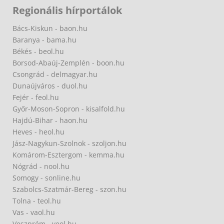
Regionális hírportálok
Bács-Kiskun - baon.hu
Baranya - bama.hu
Békés - beol.hu
Borsod-Abaúj-Zemplén - boon.hu
Csongrád - delmagyar.hu
Dunaújváros - duol.hu
Fejér - feol.hu
Győr-Moson-Sopron - kisalfold.hu
Hajdú-Bihar - haon.hu
Heves - heol.hu
Jász-Nagykun-Szolnok - szoljon.hu
Komárom-Esztergom - kemma.hu
Nógrád - nool.hu
Somogy - sonline.hu
Szabolcs-Szatmár-Bereg - szon.hu
Tolna - teol.hu
Vas - vaol.hu
Veszprém - veol.hu