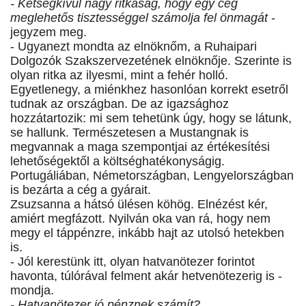
- Kétségkívül nagy ritkaság, hogy egy cég
meglehetős tisztességgel számolja fel önmagát
-
jegyzem meg.
- Ugyanezt mondta az elnöknőm, a Ruhaipari
Dolgozók Szakszervezetének elnöknője. Szerinte is
olyan ritka az ilyesmi, mint a fehér holló.
Egyetlenegy, a miénkhez hasonlóan korrekt esetről
tudnak az országban. De az igazsághoz
hozzátartozik: mi sem tehetünk úgy, hogy se látunk,
se hallunk. Természetesen a Mustangnak is
megvannak a maga szempontjai az értékesítési
lehetőségektől a költséghatékonyságig.
Portugáliában, Németországban, Lengyelországban
is bezárta a cég a gyárait.
Zsuzsanna a hátsó ülésen köhög. Elnézést kér,
amiért megfázott. Nyilván oka van rá, hogy nem
megy el táppénzre, inkább hajt az utolsó hetekben
is.
- Jól kerestünk itt, olyan hatvanötezer forintot
havonta, túlórával felment akár hetvenötezerig is -
mondja.
- Hatvanötezer jó pénznek számít?