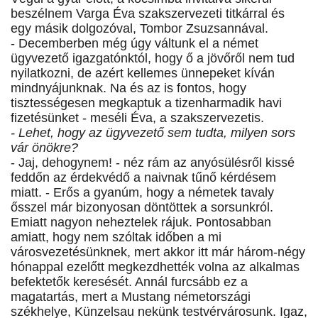
beszélnem Varga Éva szakszervezeti titkárral és
egy másik dolgozóval, Tombor Zsuzsannával.
- Decemberben még úgy váltunk el a német
ügyvezető igazgatónktól, hogy ő a jövőről nem tud
nyilatkozni, de azért kellemes ünnepeket kíván
mindnyájunknak. Na és az is fontos, hogy
tisztességesen megkaptuk a tizenharmadik havi
fizetésünket - meséli Éva, a szakszervezetis.
- Lehet, hogy az ügyvezető sem tudta, milyen sors
vár önökre?
- Jaj, dehogynem! - néz rám az anyósülésről kissé
feddőn az érdekvédő a naivnak tűnő kérdésem
miatt. - Erős a gyanúm, hogy a németek tavaly
ősszel már bizonyosan döntöttek a sorsunkról.
Emiatt nagyon neheztelek rájuk. Pontosabban
amiatt, hogy nem szóltak időben a mi
városvezetésünknek, mert akkor itt már három-négy
hónappal ezelőtt megkezdhették volna az alkalmas
befektetők keresését. Annál furcsább ez a
magatartás, mert a Mustang németországi
székhelye, Künzelsau nekünk testvérvárosunk. Igaz,