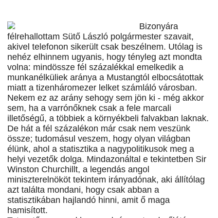
Bizonyára
félrehallottam Sütő László polgármester szavait,
akivel telefonon sikerült csak beszélnem. Utólag is
nehéz elhinnem ugyanis, hogy tényleg azt mondta
volna: mindössze fél százalékkal emelkedik a
munkanélküliek aránya a Mustangtól elbocsátottak
miatt a tizenháromezer lelket számláló városban.
Nekem ez az arány sehogy sem jön ki - még akkor
sem, ha a varrónőknek csak a fele marcali
illetőségű, a többiek a környékbeli falvakban laknak.
De hát a fél százalékon már csak nem veszünk
össze; tudomásul veszem, hogy olyan világban
élünk, ahol a statisztika a nagypolitikusok meg a
helyi vezetők dolga. Mindazonáltal e tekintetben Sir
Winston Churchillt, a legendás angol
miniszterelnököt tekintem irányadónak, aki állítólag
azt találta mondani, hogy csak abban a
statisztikában hajlandó hinni, amit ő maga
hamisított.