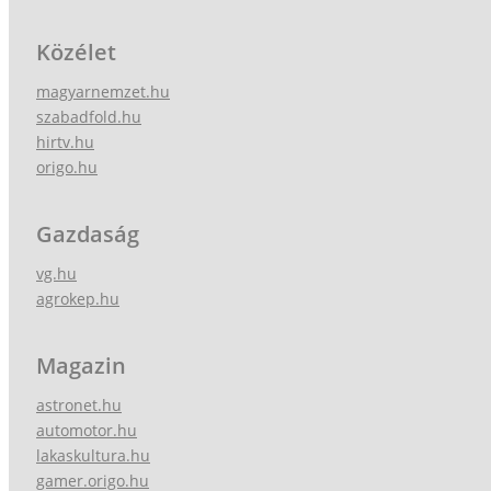
Közélet
magyarnemzet.hu
szabadfold.hu
hirtv.hu
origo.hu
Gazdaság
vg.hu
agrokep.hu
Magazin
astronet.hu
automotor.hu
lakaskultura.hu
gamer.origo.hu