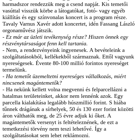
harmadszor rendezzük meg a csend napját. Kis temetői
vasúttal visszük körbe a látogatókat, fotó- vagy egyéb
kiállítás és egy színvonalas koncert is a program része.
Tavaly Varnus Xavér adott koncertet, idén Fassang László
orgonaművész játszik.
- Ez már az üzleti tevékenység része? Hiszen önnek egy
részvénytársaságot fenn kell tartania.
- Nem, a rendezvényeink ingyenesek. A bevételeink a
szolgáltatásokból, kellékekből származnak. Ettől vagyunk
nyereségesek. Évente 80-100 millió forintos nyereséget
termelünk.
- Ha temetőt üzemeltetni nyereséges vállalkozás, miért
nincsenek magántemetők?
- Ha nekünk kellett volna megvenni és felparcellázni a
hatalmas területeinket, akkor nem lennénk azok. Egy
parcella kialakítása legalább húszmillió forint. S hiába
tűnnek drágának a sírhelyek, 50 és 130 ezer forint közötti
áron válthatók meg, de 25 évre adjuk ki őket. A
magántemetők versenyt is feltételeznének, de ezt a
temetkezési törvény nem teszi lehetővé. Így a
szolgáltatásokat sem lehet reklámozni.