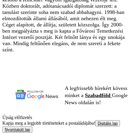
Közben doktorált, adótanácsadói diplomát szerzett: a
tanulást szerinte soha nem szabad abbahagyni. 1998-ban
elmozdították állami állásából, amit nehezen élt meg.
Céget alapított, de állítja, született közszolga. Így 2000-
ben megpályázta s meg is kapta a Fővárosi Temetkezési
Intézet vezetői posztját. Két felnőtt lánya és egy unokája
van. Mindig feltűnően elegáns, de nem szereti a fekete
színt.
A legfrissebb hírekért kövess
minket a
Szabadföld
Google
News oldalán is!
Újság előfizetés
Kapja meg a legjobb történeteket a postaládájába!
Digitális lap
Nyomtatott lap