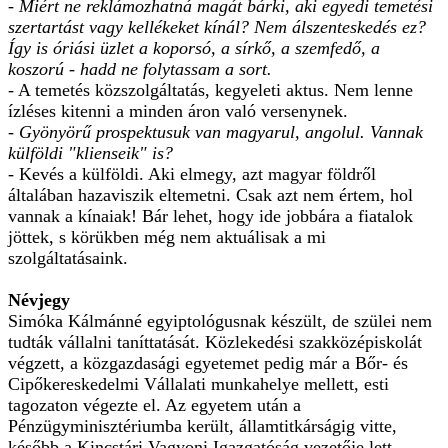
- Miért ne reklámozhatná magát bárki, aki egyedi temetési
szertartást vagy kellékeket kínál? Nem álszenteskedés ez?
Így is óriási üzlet a koporsó, a sírkő, a szemfedő, a
koszorú - hadd ne folytassam a sort.
- A temetés közszolgáltatás, kegyeleti aktus. Nem lenne
ízléses kitenni a minden áron való versenynek.
- Gyönyörű prospektusuk van magyarul, angolul. Vannak
külföldi "klienseik" is?
- Kevés a külföldi. Aki elmegy, azt magyar földről
általában hazaviszik eltemetni. Csak azt nem értem, hol
vannak a kínaiak! Bár lehet, hogy ide jobbára a fiatalok
jöttek, s körükben még nem aktuálisak a mi
szolgáltatásaink.
Névjegy
Simóka Kálmánné egyiptológusnak készült, de szülei nem
tudták vállalni taníttatását. Közlekedési szakközépiskolát
végzett, a közgazdasági egyetemet pedig már a Bőr- és
Cipőkereskedelmi Vállalati munkahelye mellett, esti
tagozaton végezte el. Az egyetem után a
Pénzügyminisztériumba került, államtitkárságig vitte,
később a Kincstári Vagyoni Igazgatóság vezetője lett.