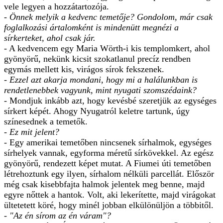
vele legyen a hozzátartozója.
- Önnek melyik a kedvenc temetője? Gondolom, már csak
foglalkozási ártalomként is mindenütt megnézi a
sírkerteket, ahol csak jár.
- A kedvencem egy Maria Wörth-i kis templomkert, ahol
gyönyörű, nekünk kicsit szokatlanul precíz rendben
egymás mellett kis, virágos sírok fekszenek.
- Ezzel azt akarja mondani, hogy mi a halálunkban is
rendetlenebbek vagyunk, mint nyugati szomszédaink?
- Mondjuk inkább azt, hogy kevésbé szeretjük az egységes
sírkert képét. Ahogy Nyugatról keletre tartunk, úgy
színesednek a temetők.
- Ez mit jelent?
- Egy amerikai temetőben nincsenek sírhalmok, egységes
sírhelyek vannak, egyforma méretű sírkövekkel. Az egész
gyönyörű, rendezett képet mutat. A Fiumei úti temetőben
létrehoztunk egy ilyen, sírhalom nélküli parcellát. Először
még csak kisebbfajta halmok jelentek meg benne, majd
egyre nőttek a hantok. Volt, aki lekerítette, majd virágokat
ültetetett köré, hogy minél jobban elkülönüljön a többitől.
- "Az én sírom az én váram"?