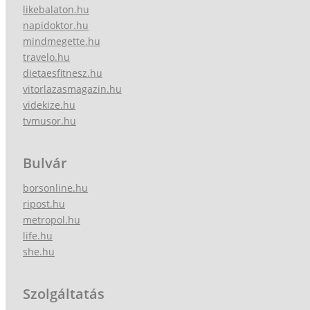
likebalaton.hu
napidoktor.hu
mindmegette.hu
travelo.hu
dietaesfitnesz.hu
vitorlazasmagazin.hu
videkize.hu
tvmusor.hu
Bulvár
borsonline.hu
ripost.hu
metropol.hu
life.hu
she.hu
Szolgáltatás