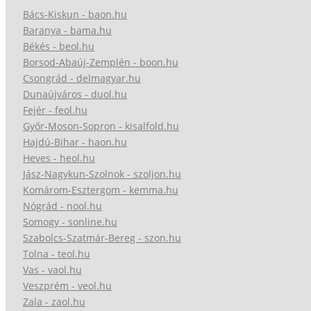
Bács-Kiskun - baon.hu
Baranya - bama.hu
Békés - beol.hu
Borsod-Abaúj-Zemplén - boon.hu
Csongrád - delmagyar.hu
Dunaújváros - duol.hu
Fejér - feol.hu
Győr-Moson-Sopron - kisalfold.hu
Hajdú-Bihar - haon.hu
Heves - heol.hu
Jász-Nagykun-Szolnok - szoljon.hu
Komárom-Esztergom - kemma.hu
Nógrád - nool.hu
Somogy - sonline.hu
Szabolcs-Szatmár-Bereg - szon.hu
Tolna - teol.hu
Vas - vaol.hu
Veszprém - veol.hu
Zala - zaol.hu