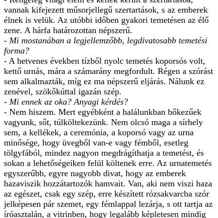
vannak kifejezett műsorjellegű szertartások, s az emberek
élnek is velük. Az utóbbi időben gyakori temetésen az élő
zene. A hárfa határozottan népszerű.
- Mi mostanában a legjellemzőbb, legdivatosabb temetési
forma?
- A hetvenes években tízből nyolc temetés koporsós volt,
kettő urnás, mára a számarány megfordult. Régen a szórást
sem alkalmazták, míg ez ma népszerű eljárás. Nálunk ez
zenével, szökőkúttal igazán szép.
- Mi ennek az oka? Anyagi kérdés?
- Nem hiszem. Mert egyébként a halálunkban bőkezűek
vagyunk, sőt, túlköltekezünk. Nem olcsó maga a sírhely
sem, a kellékek, a ceremónia, a koporsó vagy az urna
minősége, hogy üvegből van-e vagy fémből, esetleg
tölgyfából, mindez nagyon megdrágíthatja a temetést, és
sokan a lehetőségeiken felül költenek erre. Az urnatemetés
egyszerűbb, egyre nagyobb divat, hogy az emberek
hazaviszik hozzátartozók hamvait. Van, aki nem viszi haza
az egészet, csak egy szép, erre készített rózsakvarcba szór
jelképesen pár szemet, egy fémlappal lezárja, s ott tartja az
íróasztalán, a vitrinben, hogy legalább képletesen mindig