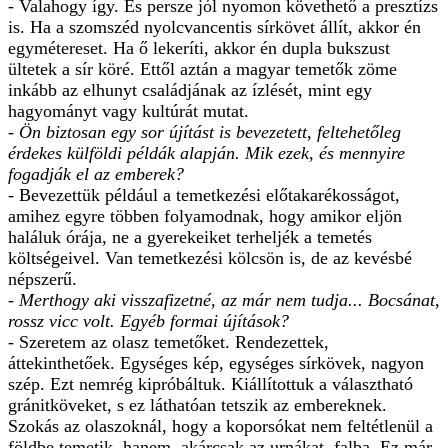
- Valahogy így. És persze jól nyomon követhető a presztízs
is. Ha a szomszéd nyolcvancentis sírkövet állít, akkor én
egymétereset. Ha ő lekeríti, akkor én dupla bukszust
ültetek a sír köré. Ettől aztán a magyar temetők zöme
inkább az elhunyt családjának az ízlését, mint egy
hagyományt vagy kultúrát mutat.
- Ön biztosan egy sor újítást is bevezetett, feltehetőleg
érdekes külföldi példák alapján. Mik ezek, és mennyire
fogadják el az emberek?
- Bevezettük például a temetkezési előtakarékosságot,
amihez egyre többen folyamodnak, hogy amikor eljön
haláluk órája, ne a gyerekeiket terheljék a temetés
költségeivel. Van temetkezési kölcsön is, de az kevésbé
népszerű.
- Merthogy aki visszafizetné, az már nem tudja... Bocsánat,
rossz vicc volt. Egyéb formai újítások?
- Szeretem az olasz temetőket. Rendezettek,
áttekinthetőek. Egységes kép, egységes sírkövek, nagyon
szép. Ezt nemrég kipróbáltuk. Kiállítottuk a választható
gránitköveket, s ez láthatóan tetszik az embereknek.
Szokás az olaszoknál, hogy a koporsókat nem feltétlenül a
földbe temetik, hanem, akárcsak az urnákat, falba. Ez már