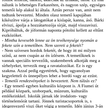
nálunk is lehetséges Farkasréten, és nagyon szép, egységes
temetői kép alakul ki általa. Aztán persze van, amit nem
tudtunk bevezetni. Minden olasz temető kapujában
kikészítve várja a látogatókat a kislapát, kanna, ásó. Bárki
elviszi, ápolja a hozzátartozója sírját, majd visszaviszi.
Kipróbáltuk, de jóformán naponta pótolni kellett az eltűnt
eszközöket.
- Mintha kevesebb lenne az ön tevékenysége nyomán a
fekete szín a temetőben. Nem szereti a feketét?
- Nem szívesen hordok feketét, de hogy itt mi milyen
színű, az nem csupán az én ízlésem. A temetőknek is
vannak speciális tervezőik, szakemberek alkotják meg a
sírhelyeket, tervezik meg a ravatalozókat. Ez is egy
szakma. Azzal pedig egyetértek, hogy ugyanolyan
kegyeletteli és ünnepélyes lehet a bordó vagy az ezüst.
- Temetői rendezvényeket is bevezetett. Nem túlzás ez?
- Egy temető egyben kulturális központ is. A Fiumei út
például közpark, szoborpark, múzeum, kulturális
emlékeinkkel. Iskolák járnak ide irodalom- vagy
történelemórát tartani. Jönnek turistacsoportok is, s
idegenvezető viszi őket végig a temetőn. Idén június 3-án