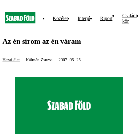
Családi
Közélet
Interjú
Riport
kör
Az én sírom az én váram
Hazai élet
Kálmán Zsuzsa
2007. 05. 25.