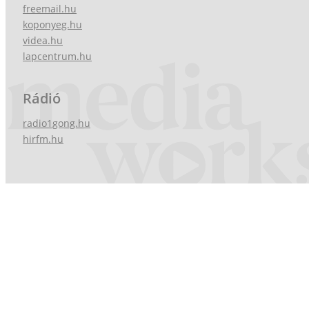
freemail.hu
koponyeg.hu
videa.hu
lapcentrum.hu
Rádió
radio1gong.hu
hirfm.hu