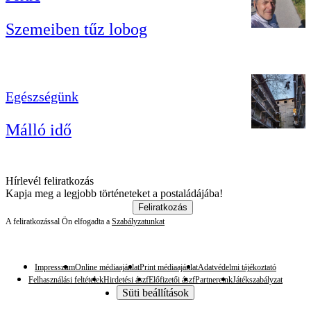
Szemeiben tűz lobog
Egészségünk
Málló idő
Hírlevél feliratkozás
Kapja meg a legjobb történeteket a postaládájába!
Feliratkozás
A feliratkozással Ön elfogadta a
Szabályzatunkat
Impresszum
Online médiaajánlat
Print médiaajánlat
Adatvédelmi tájékoztató
Felhasználási feltételek
Hirdetési ászf
Előfizetői ászf
Partnereink
Játékszabályzat
Süti beállítások