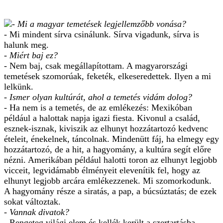
- Mi a magyar temetések legjellemzőbb vonása?
- Mi mindent sírva csinálunk. Sírva vigadunk, sírva is
halunk meg.
- Miért baj ez?
- Nem baj, csak megállapítottam. A magyarországi
temetések szomorúak, feketék, elkeseredettek. Ilyen a mi
lelkünk.
- Ismer olyan kultúrát, ahol a temetés vidám dolog?
- Ha nem is a temetés, de az emlékezés: Mexikóban
például a halottak napja igazi fiesta. Kivonul a család,
esznek-isznak, kiviszik az elhunyt hozzátartozó kedvenc
ételeit, énekelnek, táncolnak. Mindenütt fáj, ha elmegy egy
hozzátartozó, de a hit, a hagyomány, a kultúra segít előre
nézni. Amerikában például halotti toron az elhunyt legjobb
vicceit, legvidámabb élményeit elevenítik fel, hogy az
elhunyt legjobb arcára emlékezzenek. Mi szomorkodunk.
A hagyomány része a siratás, a pap, a búcsúztatás; de ezek
sokat változtak.
- Vannak divatok?
- Rengeteg világi elem és kellék került a szertartásba,