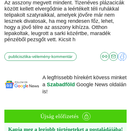
Az asszony megvett mindent. Tizenéves plázacicák
között kellett elvergődnie a leértékelt téli ruhákkal
telipakolt szatyraikkal, amelyek jövőre már nem
lesznek divatosak, ha meg rendesen főz, lehet,
hogy a jövő télre az asszony kihízza. Otthon
lepakoltak, leugrott a sarki közértbe, maradék
pénzéből pezsgőt vett. Kicsit h
publicisztika-vélemény-kommentár
A legfrissebb hírekért kövess minket
a
Szabadföld
Google News oldalán
is!
Újság előfizetés
Kapja meg a legjobb történeteket a postaládájába!