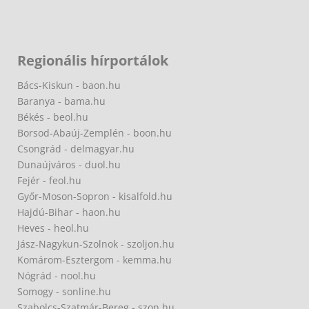
Regionális hírportálok
Bács-Kiskun - baon.hu
Baranya - bama.hu
Békés - beol.hu
Borsod-Abaúj-Zemplén - boon.hu
Csongrád - delmagyar.hu
Dunaújváros - duol.hu
Fejér - feol.hu
Győr-Moson-Sopron - kisalfold.hu
Hajdú-Bihar - haon.hu
Heves - heol.hu
Jász-Nagykun-Szolnok - szoljon.hu
Komárom-Esztergom - kemma.hu
Nógrád - nool.hu
Somogy - sonline.hu
Szabolcs-Szatmár-Bereg - szon.hu