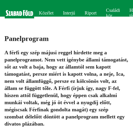
Családi
H
Közélet
Interjú
Riport
kör
tá
Panelprogram
A férfi egy szép májusi reggel hirdette meg a
panelprogramot. Nem vett igénybe állami támogatást,
sőt az volt a baja, hogy az államtól sem kapott
támogatást, persze miért is kapott volna, a neje, Ica,
nem volt államfüggő, persze ez kölcsönös volt, az
állam se függött tőle. A Férfi (írjuk így, nagy F-fel,
hiszen attól függetlenül, hogy éppen csak alkalmi
munkái voltak, még jó öt évvel a nyugdíj előtt,
mégiscsak Férfinak gondolta magát) egy szép
szombat délelőtt döntött a panelprogram mellett egy
divatos plázában.