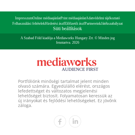
Impresszum
Online médiaajánlat
Print médiaajánlat
Adatvédelmi tájékoztató
Felhasználási feltételek
Hirdetési ászf
Előfizetői ászf
Partnereink
Játékszabályzat
Süti beállítások
A Szabad Föld kiadója a Mediaworks Hungary Zrt. © Minden jog
fenntartva. 2026
Portfóliónk minőségi tartalmat jelent minden
olvasó számára. Egyedülálló elérést, országos
lefedettséget és változatos megjelenési
lehetőséget biztosít. Folyamatosan keressük az
új irányokat és fejlődési lehetőségeket. Ez jövőnk
záloga.