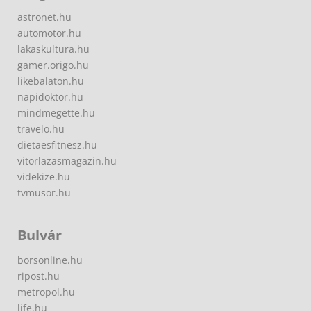
astronet.hu
automotor.hu
lakaskultura.hu
gamer.origo.hu
likebalaton.hu
napidoktor.hu
mindmegette.hu
travelo.hu
dietaesfitnesz.hu
vitorlazasmagazin.hu
videkize.hu
tvmusor.hu
Bulvár
borsonline.hu
ripost.hu
metropol.hu
life.hu