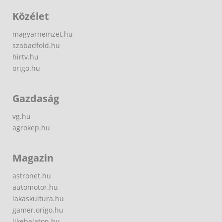
Közélet
magyarnemzet.hu
szabadfold.hu
hirtv.hu
origo.hu
Gazdaság
vg.hu
agrokep.hu
Magazin
astronet.hu
automotor.hu
lakaskultura.hu
gamer.origo.hu
likebalaton.hu