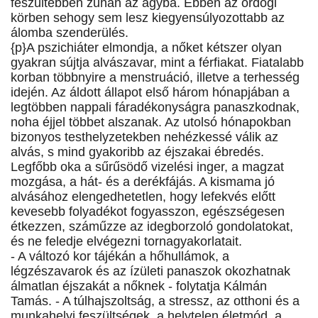
feszültebben zuhan az ágyba. Ebben az ördögi
körben sehogy sem lesz kiegyensúlyozottabb az
álomba szenderülés.
{p}A pszichiáter elmondja, a nőket kétszer olyan
gyakran sújtja alvászavar, mint a férfiakat. Fiatalabb
korban többnyire a menstruáció, illetve a terhesség
idején. Az áldott állapot első három hónapjában a
legtöbben nappali fáradékonyságra panaszkodnak,
noha éjjel többet alszanak. Az utolsó hónapokban
bizonyos testhelyzetekben nehézkessé válik az
alvás, s mind gyakoribb az éjszakai ébredés.
Legfőbb oka a sűrűsödő vizelési inger, a magzat
mozgása, a hát- és a derékfájás. A kismama jó
alvásához elengedhetetlen, hogy lefekvés előtt
kevesebb folyadékot fogyasszon, egészségesen
étkezzen, száműzze az idegborzoló gondolatokat,
és ne feledje elvégezni tornagyakorlatait.
- A változó kor tájékán a hőhullámok, a
légzészavarok és az ízületi panaszok okozhatnak
álmatlan éjszakát a nőknek - folytatja Kálmán
Tamás. - A túlhajszoltság, a stressz, az otthoni és a
munkahelyi feszültségek, a helytelen életmód, a