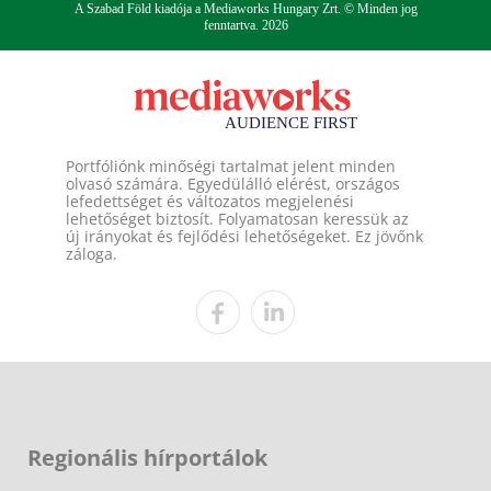
A Szabad Föld kiadója a Mediaworks Hungary Zrt. © Minden jog
fenntartva. 2026
Portfóliónk minőségi tartalmat jelent minden
olvasó számára. Egyedülálló elérést, országos
lefedettséget és változatos megjelenési
lehetőséget biztosít. Folyamatosan keressük az
új irányokat és fejlődési lehetőségeket. Ez jövőnk
záloga.
Regionális hírportálok