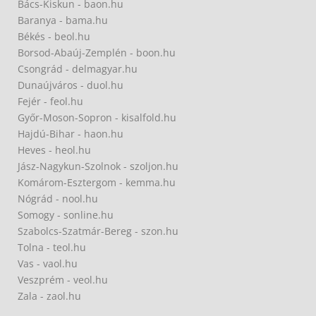
Bács-Kiskun - baon.hu
Baranya - bama.hu
Békés - beol.hu
Borsod-Abaúj-Zemplén - boon.hu
Csongrád - delmagyar.hu
Dunaújváros - duol.hu
Fejér - feol.hu
Győr-Moson-Sopron - kisalfold.hu
Hajdú-Bihar - haon.hu
Heves - heol.hu
Jász-Nagykun-Szolnok - szoljon.hu
Komárom-Esztergom - kemma.hu
Nógrád - nool.hu
Somogy - sonline.hu
Szabolcs-Szatmár-Bereg - szon.hu
Tolna - teol.hu
Vas - vaol.hu
Veszprém - veol.hu
Zala - zaol.hu