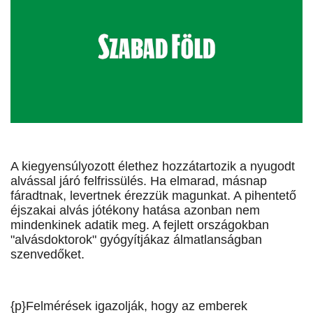
A kiegyensúlyozott élethez hozzátartozik a nyugodt
alvással járó felfrissülés. Ha elmarad, másnap
fáradtnak, levertnek érezzük magunkat. A pihentető
éjszakai alvás jótékony hatása azonban nem
mindenkinek adatik meg. A fejlett országokban
"alvásdoktorok" gyógyítjákaz álmatlanságban
szenvedőket.
{p}Felmérések igazolják, hogy az emberek