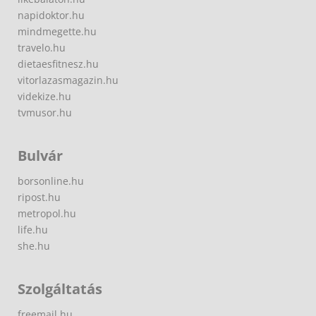
napidoktor.hu
mindmegette.hu
travelo.hu
dietaesfitnesz.hu
vitorlazasmagazin.hu
videkize.hu
tvmusor.hu
Bulvár
borsonline.hu
ripost.hu
metropol.hu
life.hu
she.hu
Szolgáltatás
freemail.hu