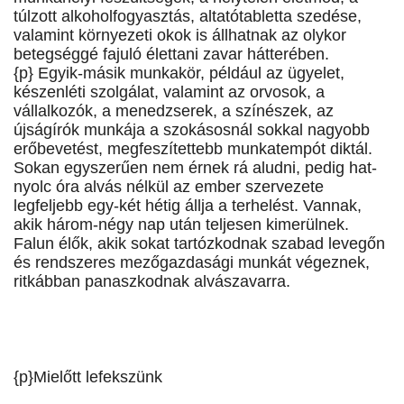
túlzott alkoholfogyasztás, altatótabletta szedése,
valamint környezeti okok is állhatnak az olykor
betegséggé fajuló élettani zavar hátterében.
{p} Egyik-másik munkakör, például az ügyelet,
készenléti szolgálat, valamint az orvosok, a
vállalkozók, a menedzserek, a színészek, az
újságírók munkája a szokásosnál sokkal nagyobb
erőbevetést, megfeszítettebb munkatempót diktál.
Sokan egyszerűen nem érnek rá aludni, pedig hat-
nyolc óra alvás nélkül az ember szervezete
legfeljebb egy-két hétig állja a terhelést. Vannak,
akik három-négy nap után teljesen kimerülnek.
Falun élők, akik sokat tartózkodnak szabad levegőn
és rendszeres mezőgazdasági munkát végeznek,
ritkábban panaszkodnak alvászavarra.
{p}Mielőtt lefekszünk