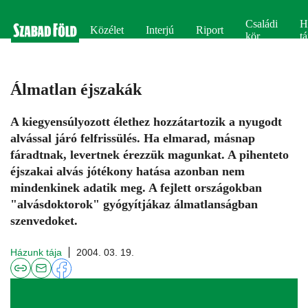
Családi
H
Közélet
Interjú
Riport
kör
tá
Álmatlan éjszakák
A kiegyensúlyozott élethez hozzátartozik a nyugodt
alvással járó felfrissülés. Ha elmarad, másnap
fáradtnak, levertnek érezzük magunkat. A pihenteto
éjszakai alvás jótékony hatása azonban nem
mindenkinek adatik meg. A fejlett országokban
"alvásdoktorok" gyógyítjákaz álmatlanságban
szenvedoket.
Házunk tája
2004. 03. 19.