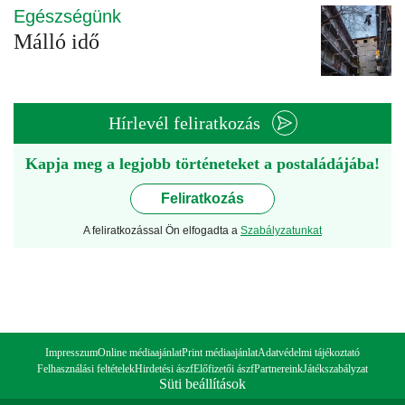
Egészségünk
Málló idő
Hírlevél feliratkozás
Kapja meg a legjobb történeteket a postaládájába!
Feliratkozás
A feliratkozással Ön elfogadta a
Szabályzatunkat
Impresszum
Online médiaajánlat
Print médiaajánlat
Adatvédelmi tájékoztató
Felhasználási feltételek
Hirdetési ászf
Előfizetői ászf
Partnereink
Játékszabályzat
Süti beállítások