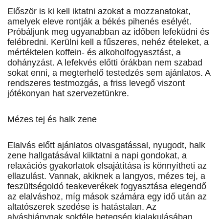
Először is ki kell iktatni azokat a mozzanatokat,
amelyek eleve rontják a békés pihenés esélyét.
Próbáljunk meg ugyanabban az időben lefeküdni és
felébredni. Kerülni kell a fűszeres, nehéz ételeket, a
mértéktelen koffein- és alkoholfogyasztást, a
dohányzást. A lefekvés előtti órákban nem szabad
sokat enni, a megterhelő testedzés sem ajánlatos. A
rendszeres testmozgás, a friss levegő viszont
jótékonyan hat szervezetünkre.
Mézes tej és halk zene
Elalvás előtt ajánlatos olvasgatással, nyugodt, halk
zene hallgatásával kiiktatni a napi gondokat, a
relaxációs gyakorlatok elsajátítása is könnyítheti az
ellazulást. Vannak, akiknek a langyos, mézes tej, a
feszültségoldó teakeverékek fogyasztása elegendő
az elalváshoz, míg mások számára egy idő után az
altatószerek szedése is hatástalan. Az
alváshiánynak sokféle betegség kialakulásában