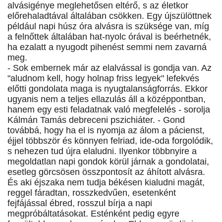
alvásigénye meglehetősen eltérő, s az életkor
előrehaladtával általában csökken. Egy újszülöttnek
például napi húsz óra alvásra is szüksége van, míg
a felnőttek általában hat-nyolc órával is beérhetnék,
ha ezalatt a nyugodt pihenést semmi nem zavarná
meg.
- Sok embernek már az elalvással is gondja van. Az
"aludnom kell, hogy holnap friss legyek" lefekvés
előtti gondolata maga is nyugtalanságforrás. Ekkor
ugyanis nem a teljes ellazulás áll a középpontban,
hanem egy esti feladatnak való megfelelés - sorolja
Kálmán Tamás debreceni pszichiáter. - Gond
továbbá, hogy ha el is nyomja az álom a pácienst,
éjjel többször és könnyen felriad, ide-oda forgolódik,
s nehezen tud újra elaludni. Ilyenkor többnyire a
megoldatlan napi gondok körül járnak a gondolatai,
esetleg görcsösen összpontosít az áhított alvásra.
És aki éjszaka nem tudja békésen kialudni magát,
reggel fáradtan, rosszkedvűen, esetenként
fejfájással ébred, rosszul bírja a napi
megpróbáltatásokat. Esténként pedig egyre