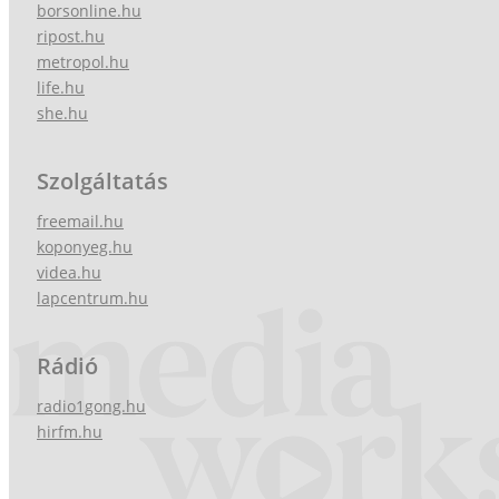
borsonline.hu
ripost.hu
metropol.hu
life.hu
she.hu
Szolgáltatás
freemail.hu
koponyeg.hu
videa.hu
lapcentrum.hu
Rádió
radio1gong.hu
hirfm.hu