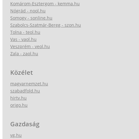
Komárom-Esztergom - kemma.hu
Nógrád - nool.hu
Somogy - sonline.hu
Szabolcs-Szatmár-Bereg - szon.hu
Tolna - teol.hu
Vas - vaol.hu
Veszprém - veol.hu
Zala - zaol.hu
Közélet
magyarnemzet.hu
szabadfold.hu
hirtv.hu
origo.hu
Gazdaság
vg.hu