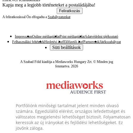
Kapja meg a legjobb történeteket a postaládájába!
Feliratkozás
A feliratkozással Ön elfogadta a
Szabályzatunkat
Impresszum
Online médiaajánlat
Print médiaajánlat
Adatvédelmi tájékoztató
Felhasználási feltételek
Hirdetési ászf
Előfizetői ászf
Partnereink
Játékszabályzat
Süti beállítások
A Szabad Föld kiadója a Mediaworks Hungary Zrt. © Minden jog
fenntartva. 2026
Portfóliónk minőségi tartalmat jelent minden olvasó
számára. Egyedülálló elérést, országos lefedettséget és
változatos megjelenési lehetőséget biztosít. Folyamatosan
keressük az új irányokat és fejlődési lehetőségeket. Ez
jövőnk záloga.