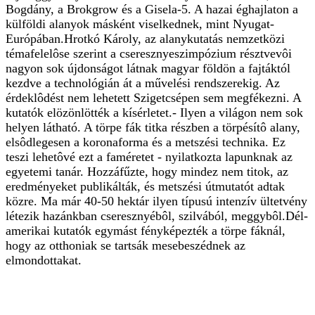
Bogdány, a Brokgrow és a Gisela-5. A hazai éghajlaton a
külföldi alanyok másként viselkednek, mint Nyugat-
Európában.Hrotkó Károly, az alanykutatás nemzetközi
témafelelôse szerint a cseresznyeszimpózium résztvevôi
nagyon sok újdonságot látnak magyar földön a fajtáktól
kezdve a technológián át a művelési rendszerekig. Az
érdeklôdést nem lehetett Szigetcsépen sem megfékezni. A
kutatók elözönlötték a kísérletet.- Ilyen a világon nem sok
helyen látható. A törpe fák titka részben a törpésítô alany,
elsôdlegesen a koronaforma és a metszési technika. Ez
teszi lehetôvé ezt a faméretet - nyilatkozta lapunknak az
egyetemi tanár. Hozzáfűzte, hogy mindez nem titok, az
eredményeket publikálták, és metszési útmutatót adtak
közre. Ma már 40-50 hektár ilyen típusú intenzív ültetvény
létezik hazánkban cseresznyébôl, szilvából, meggybôl.Dél-
amerikai kutatók egymást fényképezték a törpe fáknál,
hogy az otthoniak se tartsák mesebeszédnek az
elmondottakat.