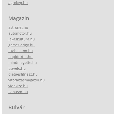
agrokep.hu
Magazin
astronet.hu
automotor.hu
lakaskultura.hu
gamer.origo.hu
likebalaton.hu
napidoktor.hu
mindmegette.hu
travelo.hu
dietaesfitnesz.hu
vitorlazasmagazin.hu
videkize.hu
tvmusor.hu
Bulvár