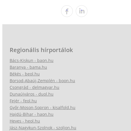
Regionális hírportálok
Bács-Kiskun - baon.hu
Baranya - bama.hu
Békés - beol.hu
Borsod-Abaúj-Zemplén - boon.hu
Csongrád - delmagyar.hu
Dunaújváros - duol.hu
Fejér - feol.hu
Győr-Moson-Sopron - kisalfold.hu
Hajdú-Bihar - haon.hu
Heves - heol.hu
Jász-Nagykun-Szolnok - szoljon.hu