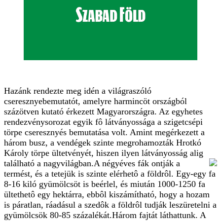
Hazánk rendezte meg idén a világraszóló
cseresznyebemutatót, amelyre harmincöt országból
százötven kutató érkezett Magyarországra. Az egyhetes
rendezvénysorozat egyik fô látványossága a szigetcsépi
törpe cseresznyés bemutatása volt. Amint megérkezett a
három busz, a vendégek szinte megrohamozták Hrotkó
Károly törpe ültetvényét, hiszen ilyen látványosság alig
található a nagyvilágban.
A négyéves fák ontják a
termést, és a tetejük is szinte elérhetô a földrôl. Egy-egy fa
8-16 kiló gyümölcsöt is beérlel, és miután 1000-1250 fa
ültethetô egy hektárra, ebbôl kiszámítható, hogy a hozam
is páratlan, ráadásul a szedôk a földrôl tudják leszüretelni a
gyümölcsök 80-85 százalékát.Három fajtát láthattunk. A