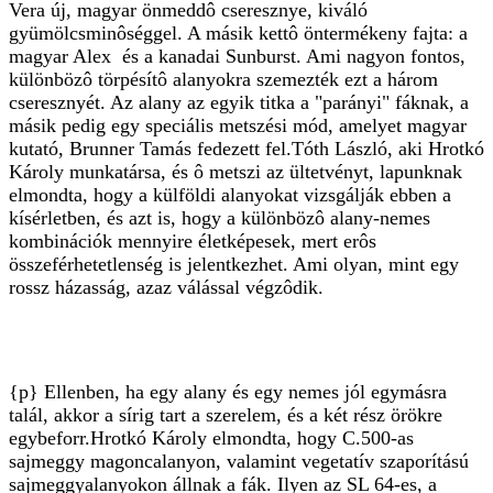
Vera új, magyar önmeddô cseresznye, kiváló
gyümölcsminôséggel. A másik kettô öntermékeny fajta: a
magyar Alex és a kanadai Sunburst. Ami nagyon fontos,
különbözô törpésítô alanyokra szemezték ezt a három
cseresznyét. Az alany az egyik titka a "parányi" fáknak, a
másik pedig egy speciális metszési mód, amelyet magyar
kutató, Brunner Tamás fedezett fel.Tóth László, aki Hrotkó
Károly munkatársa, és ô metszi az ültetvényt, lapunknak
elmondta, hogy a külföldi alanyokat vizsgálják ebben a
kísérletben, és azt is, hogy a különbözô alany-nemes
kombinációk mennyire életképesek, mert erôs
összeférhetetlenség is jelentkezhet. Ami olyan, mint egy
rossz házasság, azaz válással végzôdik.
{p} Ellenben, ha egy alany és egy nemes jól egymásra
talál, akkor a sírig tart a szerelem, és a két rész örökre
egybeforr.Hrotkó Károly elmondta, hogy C.500-as
sajmeggy magoncalanyon, valamint vegetatív szaporítású
sajmeggyalanyokon állnak a fák. Ilyen az SL 64-es, a