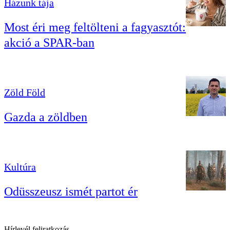
Házunk tája
Most éri meg feltölteni a fagyasztót:
akció a SPAR-ban
Zöld Föld
Gazda a zöldben
Kultúra
Odüsszeusz ismét partot ér
Hírlevél feliratkozás