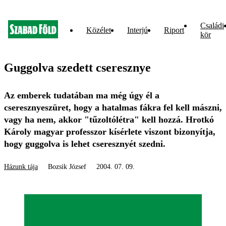
Családi
Közélet
Interjú
Riport
kör
Guggolva szedett cseresznye
Az emberek tudatában ma még úgy él a
cseresznyeszüret, hogy a hatalmas fákra fel kell mászni,
vagy ha nem, akkor "tűzoltólétra" kell hozzá. Hrotkó
Károly magyar professzor kísérlete viszont bizonyítja,
hogy guggolva is lehet cseresznyét szedni.
Házunk tája
Bozsik József
2004. 07. 09.