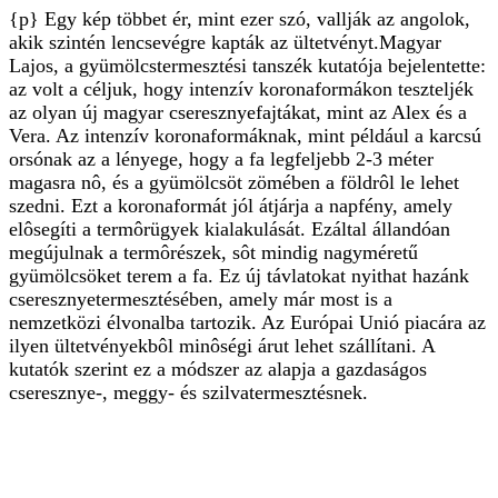
{p} Egy kép többet ér, mint ezer szó, vallják az angolok,
akik szintén lencsevégre kapták az ültetvényt.Magyar
Lajos, a gyümölcstermesztési tanszék kutatója bejelentette:
az volt a céljuk, hogy intenzív koronaformákon teszteljék
az olyan új magyar cseresznyefajtákat, mint az Alex és a
Vera. Az intenzív koronaformáknak, mint például a karcsú
orsónak az a lényege, hogy a fa legfeljebb 2-3 méter
magasra nô, és a gyümölcsöt zömében a földrôl le lehet
szedni. Ezt a koronaformát jól átjárja a napfény, amely
elôsegíti a termôrügyek kialakulását. Ezáltal állandóan
megújulnak a termôrészek, sôt mindig nagyméretű
gyümölcsöket terem a fa. Ez új távlatokat nyithat hazánk
cseresznyetermesztésében, amely már most is a
nemzetközi élvonalba tartozik. Az Európai Unió piacára az
ilyen ültetvényekbôl minôségi árut lehet szállítani. A
kutatók szerint ez a módszer az alapja a gazdaságos
cseresznye-, meggy- és szilvatermesztésnek.