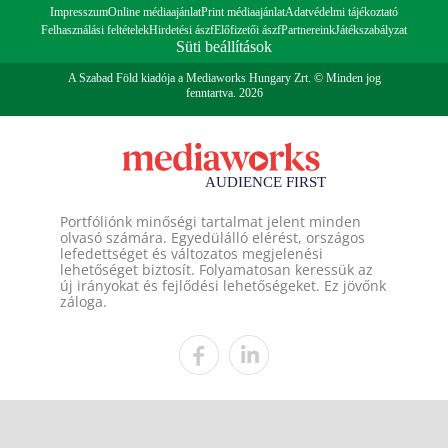
Impresszum
Online médiaajánlat
Print médiaajánlat
Adatvédelmi tájékoztató
Felhasználási feltételek
Hirdetési ászf
Előfizetői ászf
Partnereink
Játékszabályzat
Süti beállítások
A Szabad Föld kiadója a Mediaworks Hungary Zrt. © Minden jog
fenntartva. 2026
Portfóliónk minőségi tartalmat jelent minden
olvasó számára. Egyedülálló elérést, országos
lefedettséget és változatos megjelenési
lehetőséget biztosít. Folyamatosan keressük az
új irányokat és fejlődési lehetőségeket. Ez jövőnk
záloga.