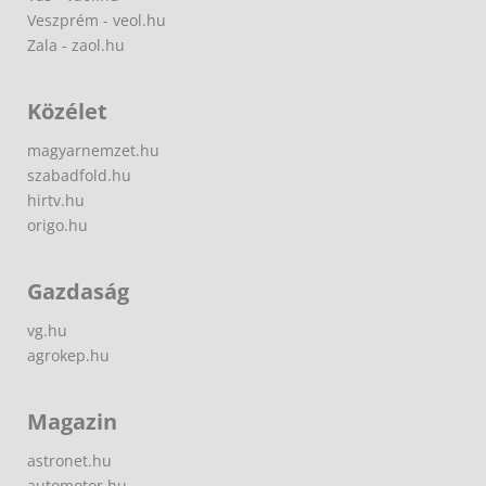
Veszprém - veol.hu
Zala - zaol.hu
Közélet
magyarnemzet.hu
szabadfold.hu
hirtv.hu
origo.hu
Gazdaság
vg.hu
agrokep.hu
Magazin
astronet.hu
automotor.hu