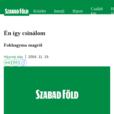
Családi
H
Közélet
Interjú
Riport
kör
tá
Én így csinálom
Fokhagyma magról
Házunk tája
2004. 11. 19.