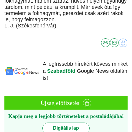
fokhagymát, hanem száraz, hűvös helyen ugyanúgy
tárolom, mint például a krumplit. Már évek óta így
termelem a fokhagymát, gerezdet csak azért rakok
le, hogy felmagozzon.
L. J. (Székesfehérvár)
A legfrissebb hírekért kövess minket
a
Szabadföld
Google News oldalán
is!
Újság előfizetés
Kapja meg a legjobb történeteket a postaládájába!
Digitális lap