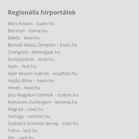
Regionális hírportálok
Bács-Kiskun - baon.hu
Baranya - bama.hu
Békés - beol.hu
Borsod-Abaúj-Zemplén - boon.hu
Csongrád - delmagyar.hu
Dunaújváros - duol.hu
Fejér - feol.hu
Győr-Moson-Sopron - kisalfold.hu
Hajdú-Bihar - haon.hu
Heves - heol.hu
Jász-Nagykun-Szolnok - szoljon.hu
Komárom-Esztergom - kemma.hu
Nógrád - nool.hu
Somogy - sonline.hu
Szabolcs-Szatmár-Bereg - szon.hu
Tolna - teol.hu
Vas - vaol.hu