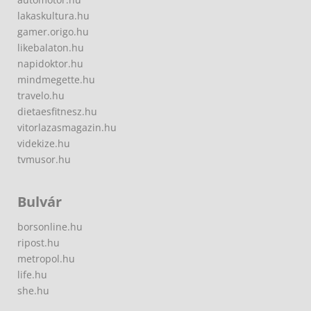
lakaskultura.hu
gamer.origo.hu
likebalaton.hu
napidoktor.hu
mindmegette.hu
travelo.hu
dietaesfitnesz.hu
vitorlazasmagazin.hu
videkize.hu
tvmusor.hu
Bulvár
borsonline.hu
ripost.hu
metropol.hu
life.hu
she.hu