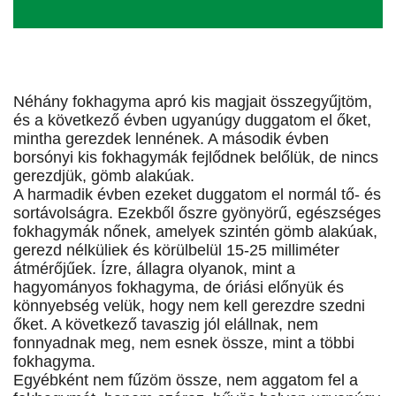
Néhány fokhagyma apró kis magjait összegyűjtöm,
és a következő évben ugyanúgy duggatom el őket,
mintha gerezdek lennének. A második évben
borsónyi kis fokhagymák fejlődnek belőlük, de nincs
gerezdjük, gömb alakúak.
A harmadik évben ezeket duggatom el normál tő- és
sortávolságra. Ezekből őszre gyönyörű, egészséges
fokhagymák nőnek, amelyek szintén gömb alakúak,
gerezd nélküliek és körülbelül 15-25 milliméter
átmérőjűek. Ízre, állagra olyanok, mint a
hagyományos fokhagyma, de óriási előnyük és
könnyebség velük, hogy nem kell gerezdre szedni
őket. A következő tavaszig jól elállnak, nem
fonnyadnak meg, nem esnek össze, mint a többi
fokhagyma.
Egyébként nem fűzöm össze, nem aggatom fel a