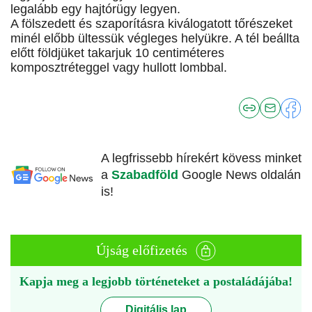
legalább egy hajtórügy legyen.
A fölszedett és szaporításra kiválogatott tőrészeket
minél előbb ültessük végleges helyükre. A tél beállta
előtt földjüket takarjuk 10 centiméteres
komposztréteggel vagy hullott lombbal.
A legfrissebb hírekért kövess minket
a
Szabadföld
Google News oldalán
is!
Újság előfizetés
Kapja meg a legjobb történeteket a postaládájába!
Digitális lap