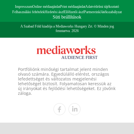
Impresszum
Online médiaajánlat
Print médiaajánlat
Adatvédelmi tájékoztató
Felhasználási feltételek
Hirdetési ászf
Előfizetői ászf
Partnereink
Játékszabályzat
Süti beállítások
A Szabad Föld kiadója a Mediaworks Hungary Zrt. © Minden jog
fenntartva. 2026
Portfóliónk minőségi tartalmat jelent minden
olvasó számára. Egyedülálló elérést, országos
lefedettséget és változatos megjelenési
lehetőséget biztosít. Folyamatosan keressük az
új irányokat és fejlődési lehetőségeket. Ez jövőnk
záloga.