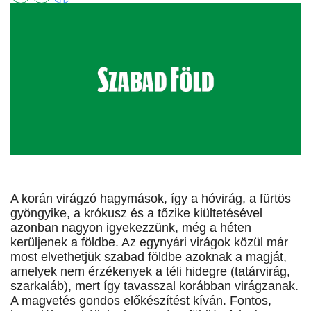
A korán virágzó hagymások, így a hóvirág, a fürtös
gyöngyike, a krókusz és a tőzike kiültetésével
azonban nagyon igyekezzünk, még a héten
kerüljenek a földbe. Az egynyári virágok közül már
most elvethetjük szabad földbe azoknak a magját,
amelyek nem érzékenyek a téli hidegre (tatárvirág,
szarkaláb), mert így tavasszal korábban virágzanak.
A magvetés gondos előkészítést kíván. Fontos,