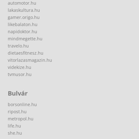
automotor.hu
lakaskultura.hu
gamer.origo.hu
likebalaton.hu
napidoktor.hu
mindmegette.hu
travelo.hu
dietaesfitnesz.hu
vitorlazasmagazin.hu
videkize.hu
tvmusor.hu
Bulvár
borsonline.hu
ripost.hu
metropol.hu
life.hu
she.hu