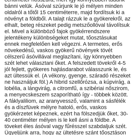
bánni velük. Ásóval szúrjunk le jó mélyen minden
oldalról a tőtől 15 centiméterre, majd fordítsuk ki a
növényt a földből. A talajt rázzuk le a gyökerekről, az
elhalt, beteg részeket pedig metszőollóval távolítsuk
el. Mivel a különböző fajok gyökérrendszere
jelentékeny különbségeket mutat, tőosztásukat
ennek megfelelően kell végezni. A termetes, erős
növekedésű, vaskos gyökerű növények tövét
célszerű ásóvillával meglazítani, így könnyebben
szét lehet választani őket. A felszedett tövekről 4-5
jól fejlett, gyökeres hajtásdarabot válasszunk le, és
azt ültessük el. (A vékony, gyenge, száradó részeket
ne használjuk föl.) A hibrid szellőrózsa, a kúpvirág, a
lobélia, a lángvirág, a citromfű, a szibériai nőszirom,
a menyecskeszem szaporítható így - többek között.
A fáklyaliliom, az aranyvessző, valamint a sásfélék
és a díszfüvek mélyre hatoló, erős, vaskos
gyökérzetet képeznek, ezért ha fölszedjük őket, 30-
40 centiméter mélyen is le kell ásni a földbe. A
töveket éles ásóval vagy fűrésszel szabdaljuk szét.
Ügyeljünk arra, hogy az ültetésre szánt tőosztáson