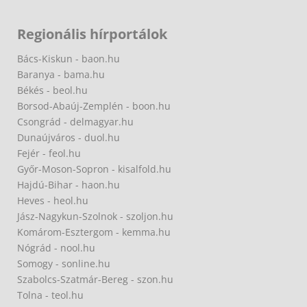
Regionális hírportálok
Bács-Kiskun - baon.hu
Baranya - bama.hu
Békés - beol.hu
Borsod-Abaúj-Zemplén - boon.hu
Csongrád - delmagyar.hu
Dunaújváros - duol.hu
Fejér - feol.hu
Győr-Moson-Sopron - kisalfold.hu
Hajdú-Bihar - haon.hu
Heves - heol.hu
Jász-Nagykun-Szolnok - szoljon.hu
Komárom-Esztergom - kemma.hu
Nógrád - nool.hu
Somogy - sonline.hu
Szabolcs-Szatmár-Bereg - szon.hu
Tolna - teol.hu