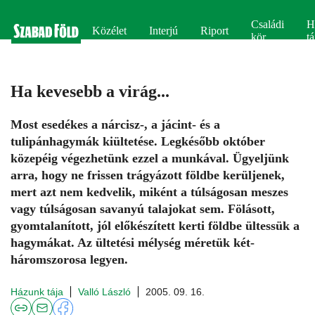
Családi
H
Közélet
Interjú
Riport
kör
tá
Ha kevesebb a virág...
Most esedékes a nárcisz-, a jácint- és a
tulipánhagymák kiültetése. Legkésőbb október
közepéig végezhetünk ezzel a munkával. Ügyeljünk
arra, hogy ne frissen trágyázott földbe kerüljenek,
mert azt nem kedvelik, miként a túlságosan meszes
vagy túlságosan savanyú talajokat sem. Fölásott,
gyomtalanított, jól előkészített kerti földbe ültessük a
hagymákat. Az ültetési mélység méretük két-
háromszorosa legyen.
Házunk tája
Valló László
2005. 09. 16.