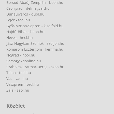
Borsod-Abaúj-Zemplén - boon.hu
Csongrád - delmagyar.hu
Dunaújváros - duol.hu
Fejér - feol.hu
Győr-Moson-Sopron - kisalfold.hu
Hajdú-Bihar - haon.hu
Heves - heol.hu
Jász-Nagykun-Szolnok - szoljon.hu
Komárom-Esztergom - kemma.hu
Nógrád - nool.hu
Somogy - sonline.hu
Szabolcs-Szatmár-Bereg - szon.hu
Tolna - teol.hu
Vas - vaol.hu
Veszprém - veol.hu
Zala - zaol.hu
Közélet