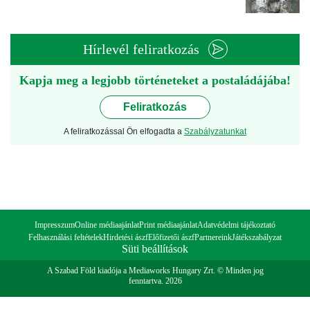
Hírlevél feliratkozás
Kapja meg a legjobb történeteket a postaládájába!
Feliratkozás
A feliratkozással Ön elfogadta a
Szabályzatunkat
Impresszum
Online médiaajánlat
Print médiaajánlat
Adatvédelmi tájékoztató
Felhasználási feltételek
Hirdetési ászf
Előfizetői ászf
Partnereink
Játékszabályzat
Süti beállítások
A Szabad Föld kiadója a Mediaworks Hungary Zrt. © Minden jog
fenntartva. 2026