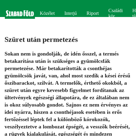
Családi
H
Közélet
Interjú
Riport
kör
tá
Szüret után permetezés
Sokan nem is gondolják, de idén ősszel, a termés
betakarítása után is szükséges a gyümölcsfák
permetezése. Már betakarították a csonthéjas
gyümölcsök javát, van, ahol most szedik a kései érésű
őszibarackot, szilvát. A termelők, érthető okokból, a
szüret után egyre kevesebb figyelmet fordítanak az
ültetvények egészségi állapotára, de ez általában nem
is okoz súlyosabb gondot. Sajnos ez nem érvényes az
idei nyárra, hiszen a csonthéjasok esetében is erős
fertőzéssel léptek fel a különböző kórokozók,
veszélyeztetve a lombozat épségét, a vesszők beérését,
a rügyek kialakulását, egészségét és mindezen