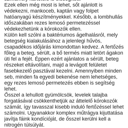
Ezek ellen még most is lehet, sőt ajánlott is
védekezni, mankoceb, kaptán vagy folpet
hatóanyagú készítményekkel. Később, a lombhullás
időszakában rezes lemosó permetezéssel
védekezhetünk a kórokozók ellen.
Külön kell szólni a baktériumos ágelhalásról, mely
betegség kialakulásához a jelenlegi hűvös,
csapadékos időjárás kimondottan kedvez. A fertőzés
főleg a beteg, sérült, a bő termés miatt letört ágakon
üti fel a fejét. Éppen ezért ajánlatos a sérült, beteg
részeket eltávolítani, majd a levágott felületet
fasebkezelő pasztával kezelni. Amennyiben minden
seb, minden fa egyedi bekenése nem lehetséges,
egy rezes lemosó permetezés ebben is segítség
lehet.
Ősszel a lehullott gyümölcsök, levelek talajba
forgatásával csökkenthetjük az áttelelő kórokozók
számát, így tavasszal kisebb induló fertőzéssel lehet
számolni. Ugyanakkor komplex műtrágya kijuttatása
javítja fáink kondícióját, de ősszel kerülni kell a
nitrogén túlsúlyát.