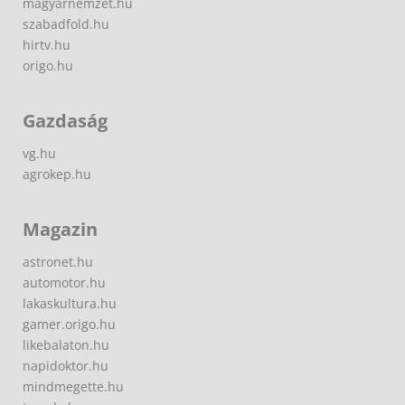
magyarnemzet.hu
szabadfold.hu
hirtv.hu
origo.hu
Gazdaság
vg.hu
agrokep.hu
Magazin
astronet.hu
automotor.hu
lakaskultura.hu
gamer.origo.hu
likebalaton.hu
napidoktor.hu
mindmegette.hu