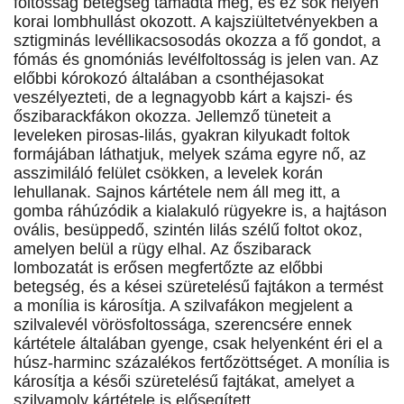
foltosság betegség támadta meg, és ez sok helyen
korai lombhullást okozott. A kajsziültetvényekben a
sztigminás levéllikacsosodás okozza a fő gondot, a
fómás és gnomóniás levélfoltosság is jelen van. Az
előbbi kórokozó általában a csonthéjasokat
veszélyezteti, de a legnagyobb kárt a kajszi- és
őszibarackfákon okozza. Jellemző tüneteit a
leveleken pirosas-lilás, gyakran kilyukadt foltok
formájában láthatjuk, melyek száma egyre nő, az
asszimiláló felület csökken, a levelek korán
lehullanak. Sajnos kártétele nem áll meg itt, a
gomba ráhúzódik a kialakuló rügyekre is, a hajtáson
ovális, besüppedő, szintén lilás szélű foltot okoz,
amelyen belül a rügy elhal. Az őszibarack
lombozatát is erősen megfertőzte az előbbi
betegség, és a kései szüretelésű fajtákon a termést
a monília is károsítja. A szilvafákon megjelent a
szilvalevél vörösfoltossága, szerencsére ennek
kártétele általában gyenge, csak helyenként éri el a
húsz-harminc százalékos fertőzöttséget. A monília is
károsítja a késői szüretelésű fajtákat, amelyet a
szilvamoly kártétele is elősegített.