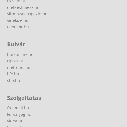
travelo.hu
dietaesfitnesz.hu
vitorlazasmagazin.hu
videkize.hu
tvmusor.hu
Bulvár
borsonline.hu
ripost.hu
metropol.hu
life.hu
she.hu
Szolgáltatás
freemail.hu
koponyeg.hu
videa.hu