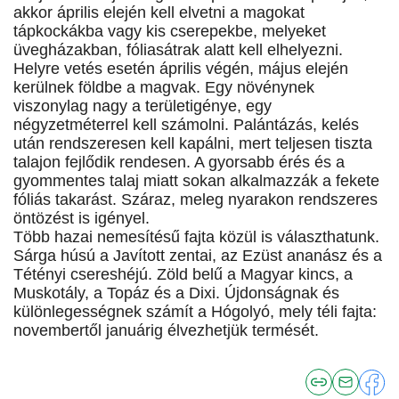
akkor április elején kell elvetni a magokat
tápkockákba vagy kis cserepekbe, melyeket
üvegházakban, fóliasátrak alatt kell elhelyezni.
Helyre vetés esetén április végén, május elején
kerülnek földbe a magvak. Egy növénynek
viszonylag nagy a területigénye, egy
négyzetméterrel kell számolni. Palántázás, kelés
után rendszeresen kell kapálni, mert teljesen tiszta
talajon fejlődik rendesen. A gyorsabb érés és a
gyommentes talaj miatt sokan alkalmazzák a fekete
fóliás takarást. Száraz, meleg nyarakon rendszeres
öntözést is igényel.
Több hazai nemesítésű fajta közül is választhatunk.
Sárga húsú a Javított zentai, az Ezüst ananász és a
Tétényi csereshéjú. Zöld belű a Magyar kincs, a
Muskotály, a Topáz és a Dixi. Újdonságnak és
különlegességnek számít a Hógolyó, mely téli fajta:
novembertől januárig élvezhetjük termését.