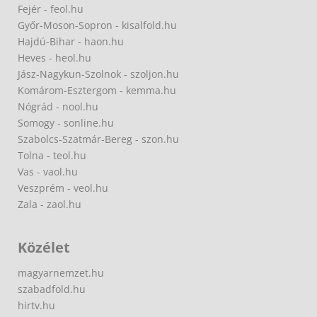
Fejér - feol.hu
Győr-Moson-Sopron - kisalfold.hu
Hajdú-Bihar - haon.hu
Heves - heol.hu
Jász-Nagykun-Szolnok - szoljon.hu
Komárom-Esztergom - kemma.hu
Nógrád - nool.hu
Somogy - sonline.hu
Szabolcs-Szatmár-Bereg - szon.hu
Tolna - teol.hu
Vas - vaol.hu
Veszprém - veol.hu
Zala - zaol.hu
Közélet
magyarnemzet.hu
szabadfold.hu
hirtv.hu