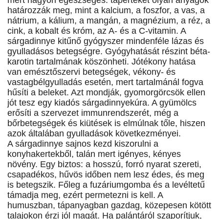
mert nagyon egészséges: tápértékét olyan anyagok
határozzák meg, mint a kalcium, a foszfor, a vas, a
nátrium, a kálium, a mangán, a magnézium, a réz, a
cink, a kobalt és króm, az A- és a C-vitamin. A
sárgadinnye kitűnő gyógyszer mindenféle lázas és
gyulladásos betegségre. Gyógyhatását részint béta-
karotin tartalmának köszönheti. Jótékony hatása
van emésztőszervi betegségek, vékony- és
vastagbélgyulladás esetén, mert tartalmánál fogva
hűsíti a beleket. Azt mondják, gyomorgörcsök ellen
jót tesz egy kiadós sárgadinnyekúra. A gyümölcs
erősíti a szervezet immunrendszerét, még a
bőrbetegségek és kiütések is elmúlnak tőle, hiszen
azok általában gyulladások következményei.
A sárgadinnye sajnos kezd kiszorulni a
konyhakertekből, talán mert igényes, kényes
növény. Egy biztos: a hosszú, forró nyarat szereti,
csapadékos, hűvös időben nem lesz édes, és meg
is betegszik. Főleg a fuzáriumgomba és a levéltetű
támadja meg, ezért permetezni is kell. A
humuszban, tápanyagban gazdag, közepesen kötött
talajokon érzi jól magát. Ha palántáról szaporítjuk,