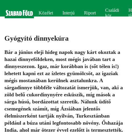
Családi
H
Közélet
Interjú
Riport
kör
tá
Gyógyító dinnyekúra
Bár a június eleji hideg napok nagy kárt okoztak a
hazai dinnyeföldeken, most mégis javában tart a
dinnyeszezon. Igaz, már korábban is (sőt télen is!)
lehetett kapni ezt az ízletes gyümölcsöt, az igaziak
mégis mostanában kerülnek asztalunkra. A
sárgadinnye többféle változatát ismerjük, van, aki a
zöld belű cukordinynyére esküszik, míg mások a
sárga húsú, bordázottat szeretik. Nálunk üdítő
csemegének számít, míg Ázsiában jelentős
élelmiszerként tartják nyilván, Turkesztánban
például a búza utáni legfontosabb növény. Őshazája
India, ahol már ötezer évvel ezelőtt is termesztették.