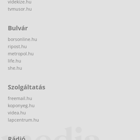
videkize.hu
tvmusor.hu
Bulvár
borsonline.hu
ripost.hu
metropol.hu
life.hu
she.hu
Szolgáltatás
freemail.hu
koponyeg.hu
videa.hu
lapcentrum.hu
Rádió