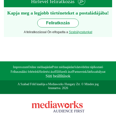
Hírlevél feliratkozás
Kapja meg a legjobb történeteket a postaládájába!
Feliratkozás
A feliratkozással Ön elfogadta a
Szabályzatunkat
Impresszum
Online médiaajánlat
Print médiaajánlat
Adatvédelmi tájékoztató
Felhasználási feltételek
Hirdetési ászf
Előfizetői ászf
Partnereink
Játékszabályzat
Süti beállítások
A Szabad Föld kiadója a Mediaworks Hungary Zrt. © Minden jog
fenntartva. 2026