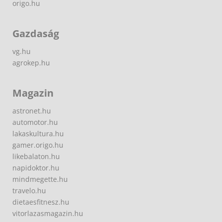
origo.hu
Gazdaság
vg.hu
agrokep.hu
Magazin
astronet.hu
automotor.hu
lakaskultura.hu
gamer.origo.hu
likebalaton.hu
napidoktor.hu
mindmegette.hu
travelo.hu
dietaesfitnesz.hu
vitorlazasmagazin.hu