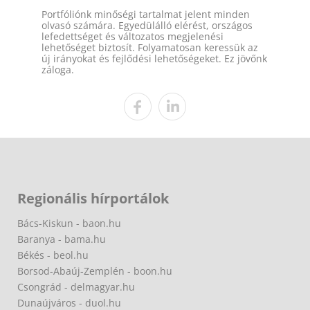
Portfóliónk minőségi tartalmat jelent minden
olvasó számára. Egyedülálló elérést, országos
lefedettséget és változatos megjelenési
lehetőséget biztosít. Folyamatosan keressük az
új irányokat és fejlődési lehetőségeket. Ez jövőnk
záloga.
Regionális hírportálok
Bács-Kiskun - baon.hu
Baranya - bama.hu
Békés - beol.hu
Borsod-Abaúj-Zemplén - boon.hu
Csongrád - delmagyar.hu
Dunaújváros - duol.hu